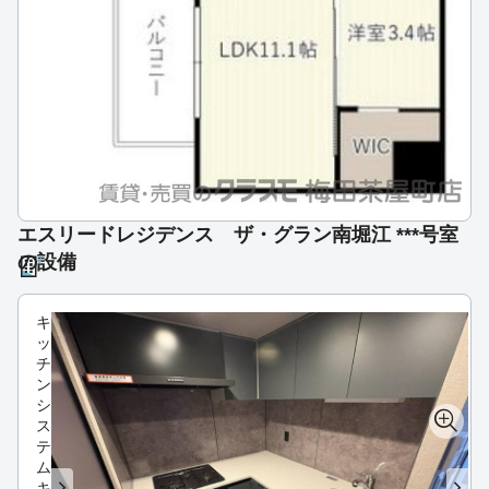
エスリードレジデンス ザ・グラン南堀江 ***号室
の設備
キ
ッ
チ
ン
シ
ス
テ
ム
キ