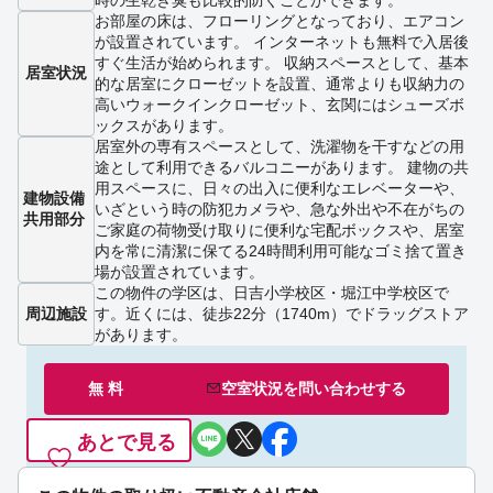
お部屋の床は、フローリングとなっており、エアコン
が設置されています。 インターネットも無料で入居後
すぐ生活が始められます。 収納スペースとして、基本
居室状況
的な居室にクローゼットを設置、通常よりも収納力の
高いウォークインクローゼット、玄関にはシューズボ
ックスがあります。
居室外の専有スペースとして、洗濯物を干すなどの用
途として利用できるバルコニーがあります。 建物の共
用スペースに、日々の出入に便利なエレベーターや、
建物設備
いざという時の防犯カメラや、急な外出や不在がちの
共用部分
ご家庭の荷物受け取りに便利な宅配ボックスや、居室
内を常に清潔に保てる24時間利用可能なゴミ捨て置き
場が設置されています。
この物件の学区は、日吉小学校区・堀江中学校区で
周辺施設
す。近くには、徒歩22分（1740m）でドラッグストア
があります。
無 料
空室状況を
問い合わせ
する
あとで見る