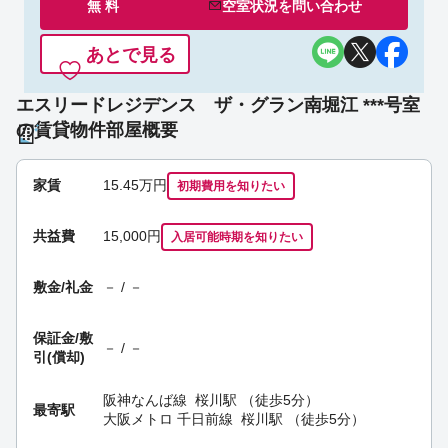
無 料
空室状況を
問い合わせ
あとで見る
エスリードレジデンス ザ・グラン南堀江 ***号室
の賃貸物件部屋概要
家賃
15.45
万円
初期費用を
知りたい
共益費
15,000円
入居可能時期
を知りたい
敷金/礼金
－ / －
保証金/
敷
－ / －
引(償却)
阪神なんば線
桜川駅
（徒歩5分）
最寄駅
大阪メトロ 千日前線
桜川駅
（徒歩5分）