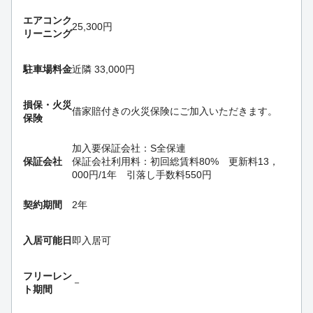
エアコンク
25,300円
リーニング
駐車場料金
近隣 33,000円
損保・
火災
借家賠付きの火災保険にご加入いただきます。
保険
加入要
保証会社：S全保連
保証会社
保証会社利用料：初回総賃料80% 更新料13，
000円/1年 引落し手数料550円
契約期間
2年
入居可能日
即入居可
フリーレン
－
ト期間