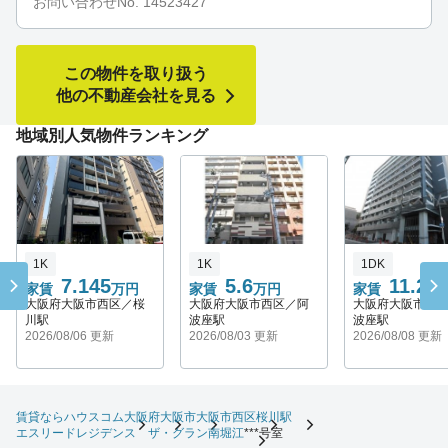
お問い合わせNo. 14523427
この物件を取り扱う
他の不動産会社を見る
地域別人気物件ランキング
1K
1K
1DK
7.145
5.6
11.2
家賃
万円
家賃
万円
家賃
万
大阪府大阪市西区／桜
大阪府大阪市西区／阿
大阪府大阪市西
川駅
波座駅
波座駅
2026/08/06 更新
2026/08/03 更新
2026/08/08 更新
賃貸ならハウスコム
大阪府
大阪市
大阪市西区
桜川駅
エスリードレジデンス ザ・グラン南堀江
***号室