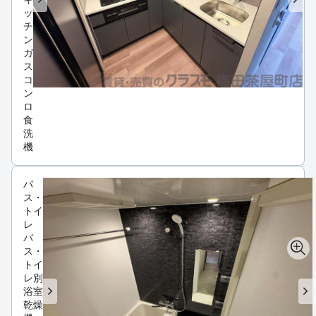
ッ
チ
ン
ガ
ス
コ
ン
ロ
食
洗
機
バ
ス・
トイ
レ
バ
ス・
トイ
レ別
浴室
乾燥