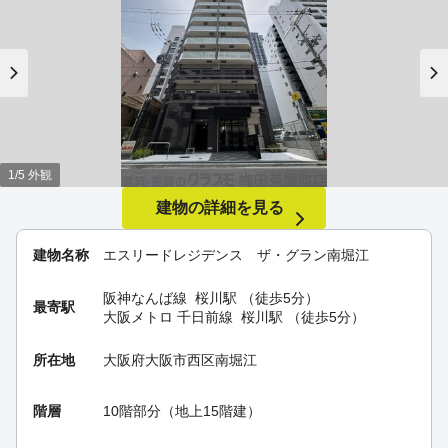
1/5 外観
建物の詳細を見る
建物名称
エスリードレジデンス ザ・グラン南堀江
阪神なんば線
桜川駅
（徒歩5分）
最寄駅
大阪メトロ 千日前線
桜川駅
（徒歩5分）
所在地
大阪府大阪市西区南堀江
階層
10階部分（地上15階建）