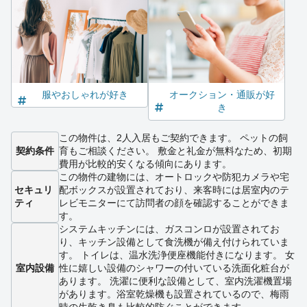
服やおしゃれが好き
オークション・通販が好
き
この物件は、2人入居もご契約できます。 ペットの飼
契約条件
育もご相談ください。 敷金と礼金が無料なため、初期
費用が比較的安くなる傾向にあります。
この物件の建物には、オートロックや防犯カメラや宅
セキュリ
配ボックスが設置されており、来客時には居室内のテ
ティ
レビモニターにて訪問者の顔を確認することができま
す。
システムキッチンには、ガスコンロが設置されてお
り、キッチン設備として食洗機が備え付けられていま
す。 トイレは、温水洗浄便座機能付きになります。 女
室内設備
性に嬉しい設備のシャワーの付いている洗面化粧台が
あります。 洗濯に便利な設備として、室内洗濯機置場
があります。浴室乾燥機も設置されているので、梅雨
時の生乾き臭も比較的防ぐことができます。