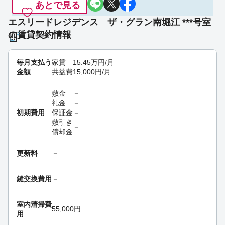
あとで見る
エスリードレジデンス ザ・グラン南堀江 ***号室
の賃貸契約情報
毎月支払う
家賃
15.45
万円
/月
金額
共益費
15,000
円
/月
敷金
－
礼金
－
初期費用
保証金
－
敷引き
－
償却金
更新料
－
鍵交換費用
－
室内清掃費
55,000円
用