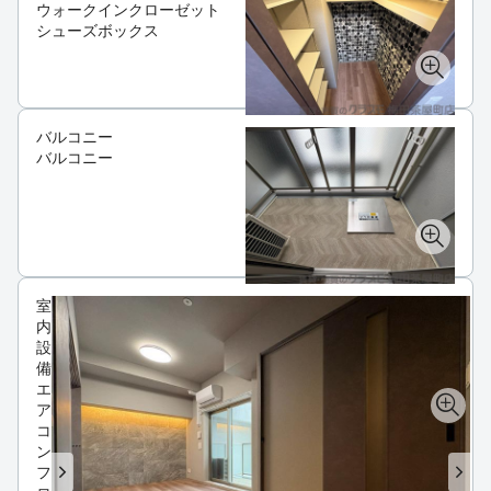
ウォークインクローゼット
シューズボックス
バルコニー
バルコニー
室
内
設
備
エ
ア
コ
ン
フ