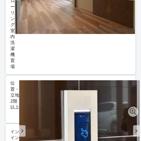
ロ
ー
リ
ン
グ
室
内
洗
濯
機
置
場
位
置・
立地
2階
以上
インフラ
インターネット可