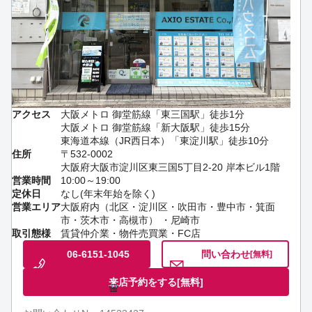
アクセス
大阪メトロ 御堂筋線「東三国駅」徒歩1分
大阪メトロ 御堂筋線「新大阪駅」徒歩15分
東海道本線（JR西日本）「東淀川駅」徒歩10分
住所
〒532-0002
大阪府大阪市淀川区東三国5丁目2-20 岸本ビル1階
営業時間
10:00～19:00
定休日
なし(年末年始を除く)
営業エリア
大阪府内（北区・淀川区・吹田市・豊中市・箕面
市・茨木市・高槻市） ・尼崎市
取引態様
賃貸仲介業・物件売買業・FC店
06-6151-1045
問い合わせ
[無料]
来店予約をする
[無料]