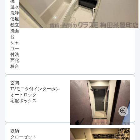
機
温水
洗浄
便座
独立
洗面
台
シャ
ワー
付洗
面化
粧台
玄関
TVモニタ付インターホン
オートロック
宅配ボックス
収納
クローゼット