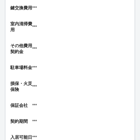
鍵交換費用
***
室内清掃費
***
用
その他費用
***
契約金
駐車場料金
***
損保・
火災
***
保険
保証会社
***
契約期間
***
入居可能日
***