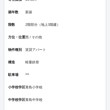
築年数
新築
階数
2階部分（地上3階建）
方位・位置
西 / その他
物件種別
賃貸アパート
構造
軽量鉄骨
駐車場
***
小学校学区
青島小学校
中学校学区
青島中学校