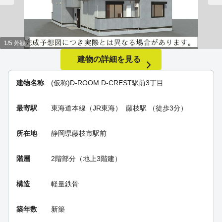
1/5 外観
建物の詳細を見る
建物名称
(仮称)D-ROOM D-CREST駅前3丁目
最寄駅
東海道本線（JR東海）
藤枝駅
（徒歩3分）
所在地
静岡県藤枝市駅前
階層
2階部分（地上3階建）
構造
軽量鉄骨
築年数
新築