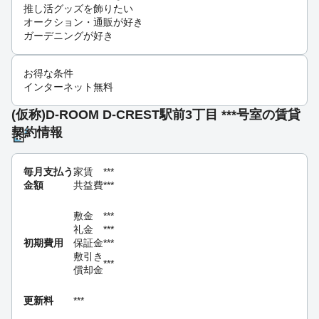
推し活グッズを飾りたい
オークション・通販が好き
ガーデニングが好き
お得な条件
インターネット無料
(仮称)D-ROOM D-CREST駅前3丁目 ***号室の賃貸
契約情報
毎月支払う
家賃
***
金額
共益費
***
敷金
***
礼金
***
初期費用
保証金
***
敷引き
***
償却金
更新料
***