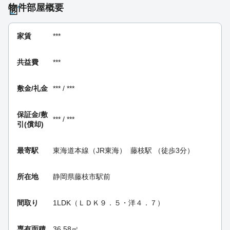
物件部屋概要
家賃
***
共益費
***
敷金/礼金
*** / ***
保証金/
敷
*** / ***
引(償却)
最寄駅
東海道本線（JR東海）
藤枝駅
（徒歩3分）
所在地
静岡県藤枝市駅前
間取り
1LDK（ＬＤＫ９．５・洋４．７）
専有面積
36.58㎡