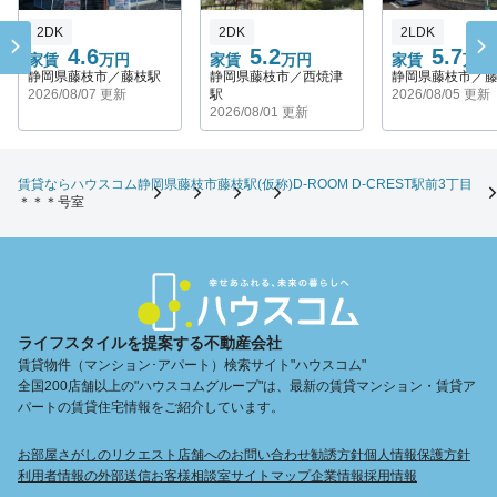
2DK
2DK
2LDK
4.6
5.2
5.7
家賃
万円
家賃
万円
家賃
万円
静岡県藤枝市／藤枝駅
静岡県藤枝市／西焼津
静岡県藤枝市／
2026/08/07 更新
駅
2026/08/05 更新
2026/08/01 更新
賃貸ならハウスコム
静岡県
藤枝市
藤枝駅
(仮称)D-ROOM D-CREST駅前3丁目
＊＊＊号室
ライフスタイルを提案する不動産会社
賃貸物件（マンション･アパート）検索サイト"ハウスコム"
全国200店舗以上の"ハウスコムグループ"は、最新の賃貸マンション・賃貸ア
パートの賃貸住宅情報をご紹介しています。
お部屋さがしのリクエスト
店舗へのお問い合わせ
勧誘方針
個人情報保護方針
利用者情報の外部送信
お客様相談室
サイトマップ
企業情報
採用情報