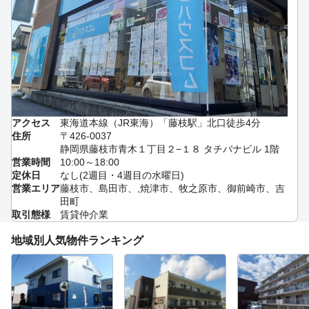
アクセス
東海道本線（JR東海）「藤枝駅」北口徒歩4分
住所
〒426-0037
静岡県藤枝市青木１丁目２−１８ タチバナビル 1階
営業時間
10:00～18:00
定休日
なし(2週目・4週目の水曜日)
営業エリア
藤枝市、島田市、,焼津市、牧之原市、御前崎市、吉
田町
取引態様
賃貸仲介業
地域別人気物件ランキング