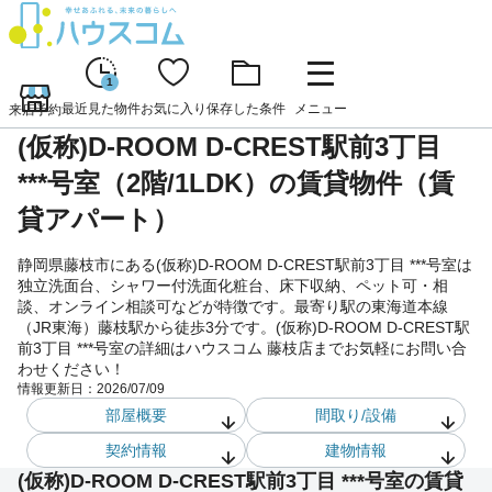
1
最近見た物件
お気に入り
保存した条件
メニュー
来店予約
(仮称)D-ROOM D-CREST駅前3丁目
***号室（2階/1LDK）の賃貸物件（賃
貸アパート）
静岡県藤枝市にある(仮称)D-ROOM D-CREST駅前3丁目 ***号室は
独立洗面台、シャワー付洗面化粧台、床下収納、ペット可・相
談、オンライン相談可などが特徴です。最寄り駅の東海道本線
（JR東海）藤枝駅から徒歩3分です。(仮称)D-ROOM D-CREST駅
前3丁目 ***号室の詳細はハウスコム 藤枝店までお気軽にお問い合
わせください！
情報更新日：
2026/07/09
部屋概要
間取り/設備
契約情報
建物情報
(仮称)D-ROOM D-CREST駅前3丁目 ***号室の賃貸