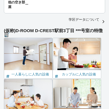
他の空き部
ー
屋
学区データについて
(仮称)D-ROOM D-CREST駅前3丁目 ***号室の特徴
一人暮らしに人気の設備
カップルに人気の設備