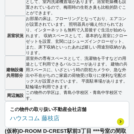
として、室内洗濯機置場があります。浴室乾燥機も設
置されているので、梅雨時の生乾き臭も比較的防ぐこ
とができます。
お部屋の床は、フローリングとなっており、エアコン
が設置されています。 照明器具が備え付けられてお
り、インターネットも無料で入居後すぐ生活が始めら
居室状況
れます。 収納スペースとして、基本的な居室にクロー
ゼットを設置、玄関にはシューズインクローゼット、
また、床下収納といったあれば嬉しい用途別収納があ
ります。
居室外の専有スペースとして、洗濯物を干すなどの用
途として利用できるバルコニーがあります。 建物の共
建物設備
用スペースに、いざという時の防犯カメラや、急な外
共用部分
出や不在がちのご家庭の荷物受け取りに便利な宅配ボ
ックスが設置されています。 平面駐車場があります。
駐輪場が利用できます。
この物件の学区は、青島小学校区・青島中学校区で
周辺施設
す。
この物件の取り扱い不動産会社店舗
ハウスコム 藤枝店
(仮称)D-ROOM D-CREST駅前3丁目 ***号室の間取