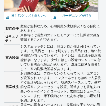
推し活グッズを飾りたい
ガーデニングが好き
敷金が無料なため、初期費用が比較的安くなる傾向に
契約条件
あります。
来客時には居室内のテレビモニターにて訪問者の顔を
セキュリ
確認することができます。
ティ
システムキッチンには、IHコンロが備え付けられてい
ます。 お風呂とトイレは別です。お風呂には、追い焚
き機能が備わっています。 トイレは、温水洗浄便座機
室内設備
能付きになります。 女性に嬉しい設備のシャワーの付
いている洗面化粧台があります。 洗濯に便利な設備と
して、室内洗濯機置場があります。
お部屋の床は、フローリングとなっており、エアコン
が設置されています。 インターネットも無料で入居後
すぐ生活が始められます。 収納スペースとして、基本
居室状況
的な居室にクローゼットを設置、通常よりも収納力の
高いウォークインクローゼット、玄関にはシューズボ
ックス、また、床下収納といったあれば嬉しい用途別
収納があります。
居室外の専有スペースとして、洗濯物を干すなどの用