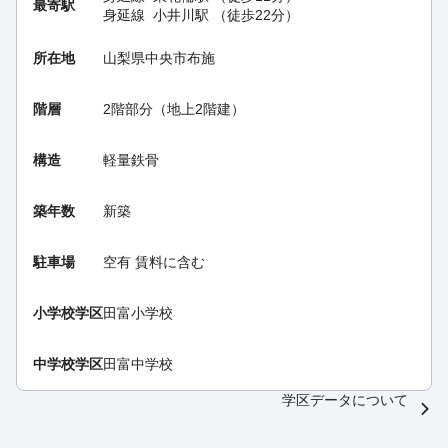
最寄駅
身延線
小井川駅
（徒歩22分）
所在地
山梨県中央市布施
階層
2階部分（地上2階建）
構造
軽量鉄骨
築年数
新築
駐車場
空有 賃料に含む
小学校学区
田富小学校
中学校学区
田富中学校
学区データについて