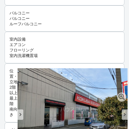
バルコニー
バルコニー
ルーフバルコニー
室内設備
エアコン
フローリング
室内洗濯機置場
位
置・
立地
2階
以上
最上
階
南向
き