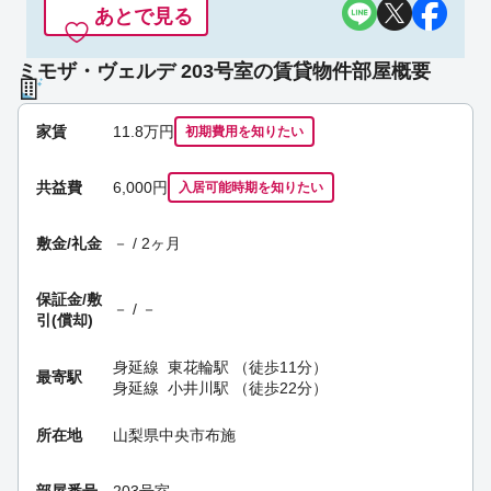
あとで見る
ミモザ・ヴェルデ 203号室の賃貸物件部屋概要
家賃
11.8
万円
初期費用を
知りたい
共益費
6,000円
入居可能時期
を知りたい
敷金/礼金
－ / 2ヶ月
保証金/
敷
－ / －
引(償却)
身延線
東花輪駅
（徒歩11分）
最寄駅
身延線
小井川駅
（徒歩22分）
所在地
山梨県中央市布施
部屋番号
203号室