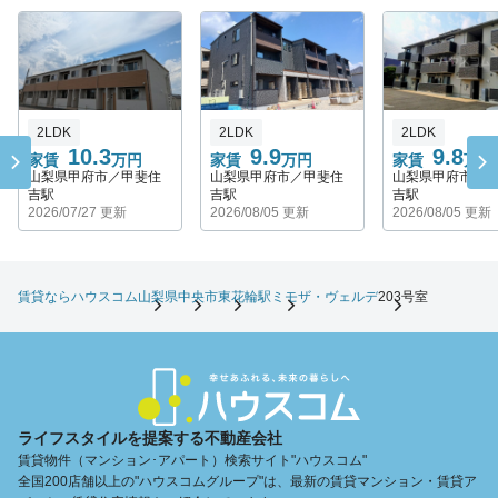
2LDK
2LDK
2LDK
10.3
9.9
9.8
家賃
万円
家賃
万円
家賃
万円
山梨県甲府市／甲斐住
山梨県甲府市／甲斐住
山梨県甲府市／
吉駅
吉駅
吉駅
2026/07/27 更新
2026/08/05 更新
2026/08/05 更新
賃貸ならハウスコム
山梨県
中央市
東花輪駅
ミモザ・ヴェルデ
203号室
ライフスタイルを提案する不動産会社
賃貸物件（マンション･アパート）検索サイト"ハウスコム"
全国200店舗以上の"ハウスコムグループ"は、最新の賃貸マンション・賃貸ア