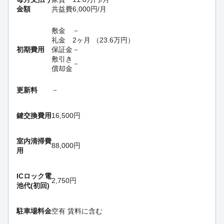
金額
共益費
6,000
円
/月
敷金
－
礼金
2ヶ月
（
23.6
万円
）
初期費用
保証金
－
敷引き
－
償却金
更新料
－
鍵交換費用
16,500円
室内清掃費
88,000円
用
ICロック電
2,750円
池代(初回)
駐車場料金
空有 賃料に含む