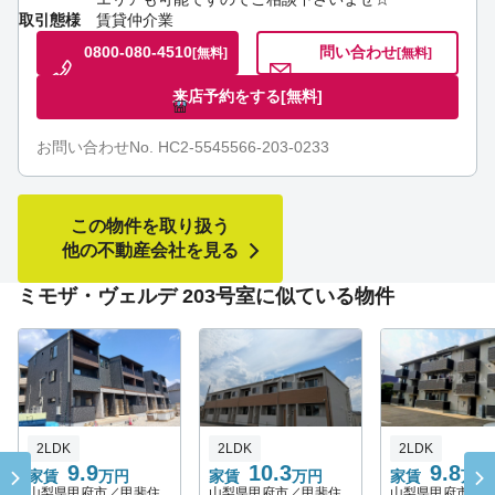
取引態様
賃貸仲介業
0800-080-4510
問い合わせ
[無料]
[無料]
来店予約をする
[無料]
お問い合わせNo. HC2-5545566-203-0233
この物件を取り扱う
他の不動産会社を見る
ミモザ・ヴェルデ 203号室に似ている物件
2LDK
2LDK
2LDK
9.9
10.3
9.8
家賃
万円
家賃
万円
家賃
万円
山梨県甲府市／甲斐住
山梨県甲府市／甲斐住
山梨県甲府市／