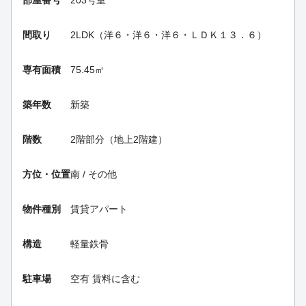
間取り
2LDK（洋６・洋６・洋６・ＬＤＫ１３．６）
専有面積
75.45㎡
築年数
新築
階数
2階部分（地上2階建）
方位・位置
南 / その他
物件種別
賃貸アパート
構造
軽量鉄骨
駐車場
空有 賃料に含む