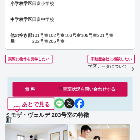
小学校学区
田富小学校
中学校学区
田富中学校
他の空き部
101号室
102号室
103号室
105号室
201号室
屋
202号室
205号室
実際に物件を見学したい
不動産会社に相談したい
学区データについて
無 料
空室状況を
問い合わせ
する
あとで見る
ミモザ・ヴェルデ 203号室の特徴