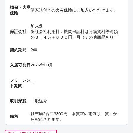
損保・
火災
借家賠付きの火災保険にご加入いただきます。
保険
加入要
保証会社
保証会社利用料：機関保証料は月額賃料等総額
の３．４％＋８００円／月（その他商品あり）
契約期間
2年
入居可能日
2026年09月
フリーレン
－
ト期間
取引形態
一般媒介
駐車場2台目3300円 本貸室の電気は、貸主か
備考
ら配給されます。