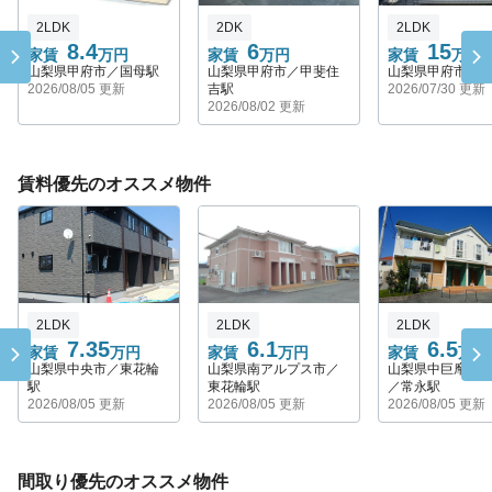
2LDK
2DK
2LDK
8.4
6
15
家賃
万円
家賃
万円
家賃
万円
山梨県甲府市／国母駅
山梨県甲府市／甲斐住
山梨県甲府市／
2026/08/05 更新
吉駅
2026/07/30 更新
2026/08/02 更新
賃料優先のオススメ物件
2LDK
2LDK
2LDK
7.35
6.1
6.5
家賃
万円
家賃
万円
家賃
万円
山梨県中央市／東花輪
山梨県南アルプス市／
山梨県中巨摩郡
駅
東花輪駅
／常永駅
2026/08/05 更新
2026/08/05 更新
2026/08/05 更新
間取り優先のオススメ物件