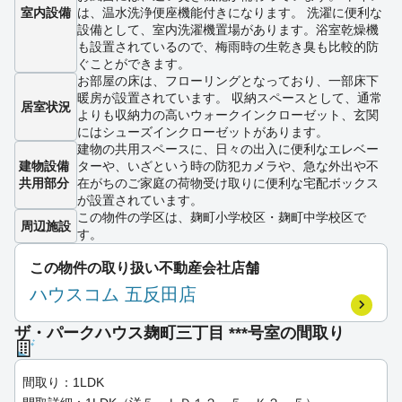
室内設備
は、温水洗浄便座機能付きになります。 洗濯に便利な
設備として、室内洗濯機置場があります。浴室乾燥機
も設置されているので、梅雨時の生乾き臭も比較的防
ぐことができます。
お部屋の床は、フローリングとなっており、一部床下
暖房が設置されています。 収納スペースとして、通常
居室状況
よりも収納力の高いウォークインクローゼット、玄関
にはシューズインクローゼットがあります。
建物の共用スペースに、日々の出入に便利なエレベー
建物設備
ターや、いざという時の防犯カメラや、急な外出や不
共用部分
在がちのご家庭の荷物受け取りに便利な宅配ボックス
が設置されています。
この物件の学区は、麹町小学校区・麹町中学校区で
周辺施設
す。
この物件の取り扱い不動産会社店舗
ハウスコム 五反田店
ザ・パークハウス麹町三丁目 ***号室の間取り
間取り：1LDK