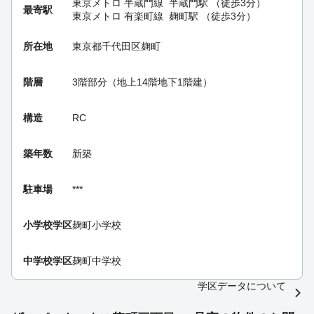
東京メトロ 半蔵門線
半蔵門駅
（徒歩3分）
最寄駅
東京メトロ 有楽町線
麹町駅
（徒歩3分）
所在地
東京都千代田区麹町
階層
3階部分（地上14階地下1階建）
構造
RC
築年数
新築
駐車場
***
小学校学区
麹町小学校
中学校学区
麹町中学校
学区データについて