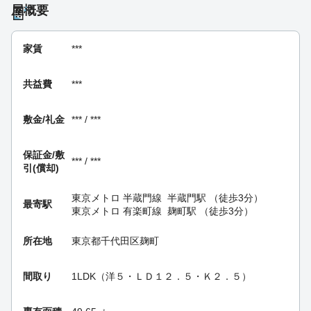
屋概要
家賃
***
共益費
***
敷金/礼金
*** / ***
保証金/
敷
*** / ***
引(償却)
東京メトロ 半蔵門線
半蔵門駅
（徒歩3分）
最寄駅
東京メトロ 有楽町線
麹町駅
（徒歩3分）
所在地
東京都千代田区麹町
間取り
1LDK（洋５・ＬＤ１２．５・Ｋ２．５）