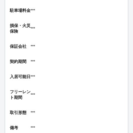
駐車場料金
***
損保・
火災
***
保険
保証会社
***
契約期間
***
入居可能日
***
フリーレン
***
ト期間
取引形態
***
備考
***