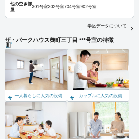
他の空き部
301号室
302号室
704号室
902号室
屋
学区データについて
ザ・パークハウス麹町三丁目 ***号室の特徴
一人暮らしに人気の設備
カップルに人気の設備