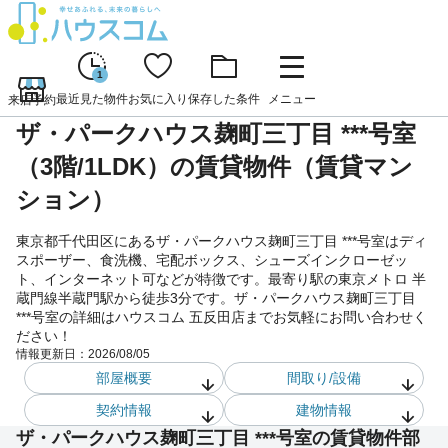
1
最近見た物件
お気に入り
保存した条件
メニュー
来店予約
ザ・パークハウス麹町三丁目 ***号室
（3階/1LDK）の賃貸物件（賃貸マン
ション）
東京都千代田区にあるザ・パークハウス麹町三丁目 ***号室はディ
スポーザー、食洗機、宅配ボックス、シューズインクローゼッ
ト、インターネット可などが特徴です。最寄り駅の東京メトロ 半
蔵門線半蔵門駅から徒歩3分です。ザ・パークハウス麹町三丁目
***号室の詳細はハウスコム 五反田店までお気軽にお問い合わせく
ださい！
情報更新日：
2026/08/05
部屋概要
間取り/設備
契約情報
建物情報
ザ・パークハウス麹町三丁目 ***号室の賃貸物件部