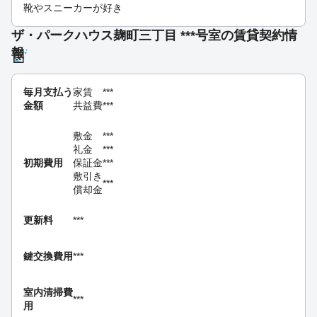
靴やスニーカーが好き
ザ・パークハウス麹町三丁目 ***号室の賃貸契約情
報
毎月支払う
家賃
***
金額
共益費
***
敷金
***
礼金
***
初期費用
保証金
***
敷引き
***
償却金
更新料
***
鍵交換費用
***
室内清掃費
***
用