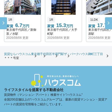
1R
1R
1LDK
6.7
15.3
17.7
家賃
万円
家賃
万円
家賃
万
東京都千代田区／新御
東京都千代田区／大手
東京都千代田区
茶ノ水駅
町駅
原駅
2026/08/06 更新
2026/08/06 更新
2026/08/06 更新
賃貸ならハウスコム
東京都
千代田区
半蔵門駅
ザ・パークハウス麹町三丁目
＊＊＊号室
ライフスタイルを提案する不動産会社
賃貸物件（マンション･アパート）検索サイト"ハウスコム"
全国200店舗以上の"ハウスコムグループ"は、最新の賃貸マンション・賃貸ア
パートの賃貸住宅情報をご紹介しています。