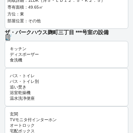
間取詳細：1LDK（洋５・ＬＤ１２．５・Ｋ２．５）
専有面積：49.65㎡
方位：東
部屋位置：その他
ザ・パークハウス麹町三丁目 ***号室の設備
キッチン
ディスポーザー
食洗機
バス・トイレ
バス・トイレ別
追い焚き
浴室乾燥機
温水洗浄便座
玄関
TVモニタ付インターホン
オートロック
宅配ボックス