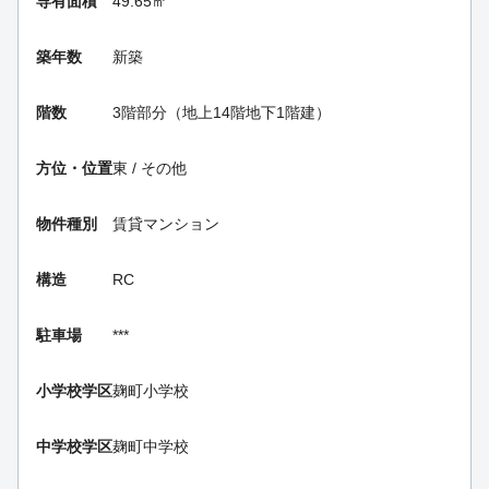
専有面積
49.65㎡
築年数
新築
階数
3階部分（地上14階地下1階建）
方位・位置
東 / その他
物件種別
賃貸マンション
構造
RC
駐車場
***
小学校学区
麹町小学校
中学校学区
麹町中学校