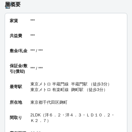
屋概要
家賃
***
共益費
***
敷金/礼金
*** / ***
保証金/
敷
*** / ***
引(償却)
東京メトロ 半蔵門線
半蔵門駅
（徒歩3分）
最寄駅
東京メトロ 有楽町線
麹町駅
（徒歩3分）
所在地
東京都千代田区麹町
2LDK（洋６．２・洋４．３・ＬＤ１０．２・
間取り
Ｋ２．７）