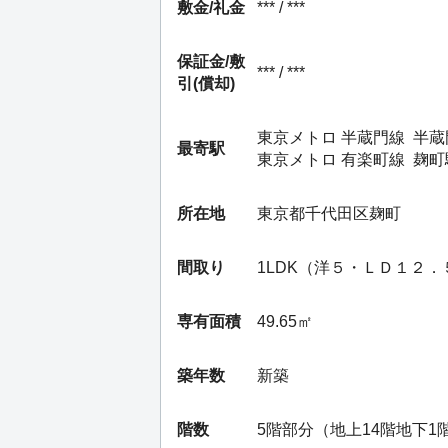
敷金/礼金
*** / ***
保証金/
敷
*** / ***
引(償却)
東京メトロ 半蔵門線
半蔵
最寄駅
東京メトロ 有楽町線
麹町
所在地
東京都千代田区麹町
間取り
1LDK（洋５・ＬＤ１２
専有面積
49.65㎡
築年数
新築
階数
5階部分（地上14階地下1