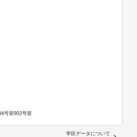
04号室
902号室
学区データについて