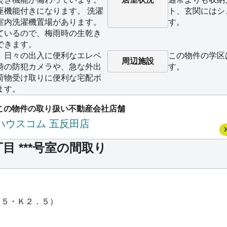
座機能付きになります。 洗濯
ト、玄関にはシ
室内洗濯機置場があります。
す。
ているので、梅雨時の生乾き
できます。
、日々の出入に便利なエレベ
この物件の学区
周辺施設
時の防犯カメラや、急な外出
す。
荷物受け取りに便利な宅配ボ
ます。
この物件の取り扱い不動産会社店舗
ハウスコム 五反田店
 ***号室の間取り
．５・Ｋ２．５）