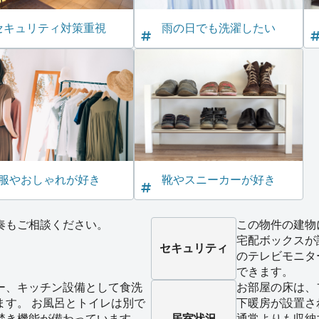
セキュリティ対策重視
雨の日でも洗濯したい
服やおしゃれが好き
靴やスニーカーが好き
奏もご相談ください。
この物件の建物
宅配ボックスが
セキュリティ
のテレビモニタ
できます。
ー、キッチン設備として食洗
お部屋の床は、
ます。 お風呂とトイレは別で
下暖房が設置さ
焚き機能が備わっています。
居室状況
通常よりも収納