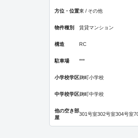
方位・位置
東 / その他
物件種別
賃貸マンション
構造
RC
駐車場
***
小学校学区
麹町小学校
中学校学区
麹町中学校
他の空き部
301号室
302号室
304号室
7
屋