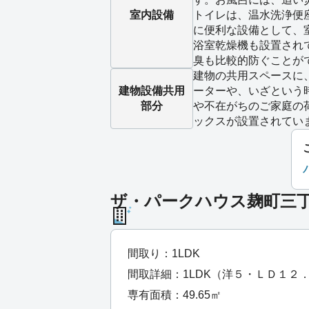
室内設備
トイレは、温水洗浄便
に便利な設備として、
浴室乾燥機も設置され
臭も比較的防ぐことが
建物の共用スペースに
建物設備
共用
ーターや、いざという
部分
や不在がちのご家庭の
ックスが設置されてい
ザ・パークハウス麹町三丁目
間取り：1LDK
間取詳細：1LDK（洋５・ＬＤ１２
専有面積：49.65㎡