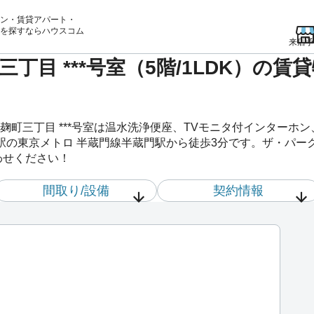
ン・賃貸アパート・
を
探すならハウスコム
来店予
丁目 ***号室（5階/1LDK）の
麹町三丁目 ***号室は温水洗浄便座、TVモニタ付インターホ
の東京メトロ 半蔵門線半蔵門駅から徒歩3分です。ザ・パークハ
わせください！
間取り/設備
契約情報