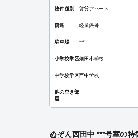
物件種別
賃貸アパート
構造
軽量鉄骨
駐車場
***
小学校学区
畑田小学校
中学校学区
西中学校
他の空き部
ー
屋
めぞん西田中 ***号室の特