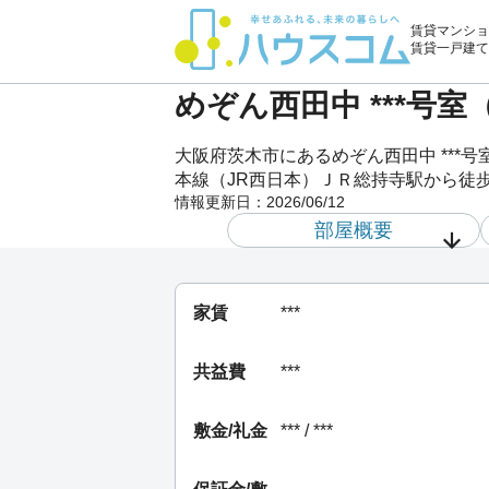
賃貸マンショ
賃貸一戸建て
めぞん西田中 ***号
大阪府茨木市にあるめぞん西田中 **
本線（JR西日本）ＪＲ総持寺駅から徒歩
情報更新日：
2026/06/12
部屋概要
家賃
***
共益費
***
敷金/礼金
*** / ***