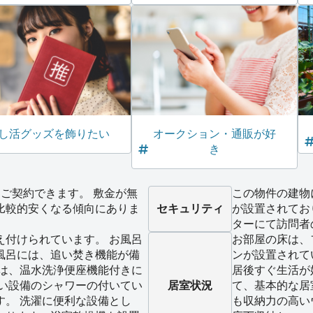
し活グッズを飾りたい
オークション・通販が好
き
ご契約できます。 敷金が無
この物件の建物
比較的安くなる傾向にありま
セキュリティ
が設置されてお
ターにて訪問者
え付けられています。 お風呂
お部屋の床は、
風呂には、追い焚き機能が備
ンが設置されて
レは、温水洗浄便座機能付きに
居後すぐ生活が
しい設備のシャワーの付いてい
居室状況
て、基本的な居
す。 洗濯に便利な設備とし
も収納力の高い