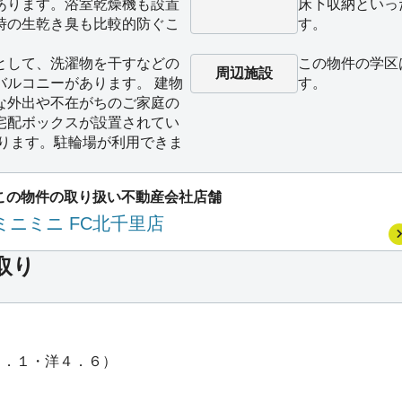
あります。浴室乾燥機も設置
床下収納といっ
時の生乾き臭も比較的防ぐこ
す。
として、洗濯物を干すなどの
この物件の学区
周辺施設
バルコニーがあります。 建物
す。
な外出や不在がちのご家庭の
宅配ボックスが設置されてい
あります。駐輪場が利用できま
この物件の取り扱い不動産会社店舗
ミニミニ FC北千里店
取り
６．１・洋４．６）