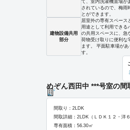
て、室内洗濯機置場が
されているので、梅雨
とができます。
居室外の専有スペース
用途として利用できる
建物設備
共用
の共用スペースに、急
部分
荷物受け取りに便利な
ます。 平面駐車場が
す。
めぞん西田中 ***号室の間
間取り：2LDK
間取詳細：2LDK（ＬＤＫ１２・洋
専有面積：56.30㎡