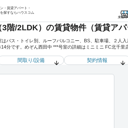
ン・賃貸アパート・
を
探すならハウスコム
来店予
室（3階/2LDK）の賃貸物件（賃貸ア
*号室はバス・トイレ別、ルーフバルコニー、BS、駐車場、２人
14分です。めぞん西田中 ***号室の詳細はミニミニ FC北千
間取り/設備
契約情報