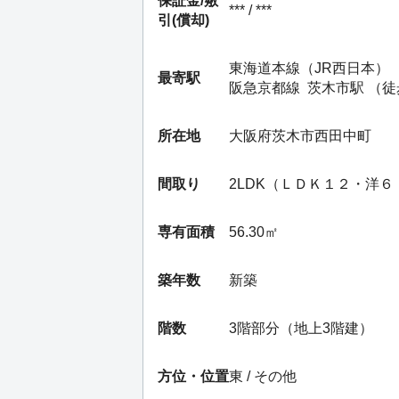
保証金/
敷
*** / ***
引(償却)
東海道本線（JR西日本）
最寄駅
阪急京都線
茨木市駅
（徒
所在地
大阪府茨木市西田中町
間取り
2LDK（ＬＤＫ１２・洋
専有面積
56.30㎡
築年数
新築
階数
3階部分（地上3階建）
方位・位置
東 / その他