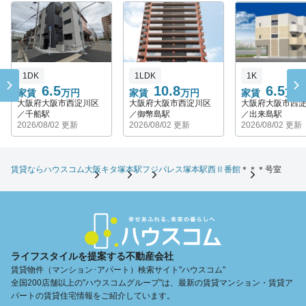
1DK
1LDK
1K
6.5
10.8
6.5
家賃
万円
家賃
万円
家賃
万円
大阪府大阪市西淀川区
大阪府大阪市西淀川区
大阪府大阪市西
／千船駅
／御幣島駅
／出来島駅
2026/08/02 更新
2026/08/02 更新
2026/08/02 更新
賃貸ならハウスコム
大阪キタ
塚本駅
フジパレス塚本駅西Ⅱ番館
＊＊＊号室
ライフスタイルを提案する不動産会社
賃貸物件（マンション･アパート）検索サイト"ハウスコム"
全国200店舗以上の"ハウスコムグループ"は、最新の賃貸マンション・賃貸ア
パートの賃貸住宅情報をご紹介しています。