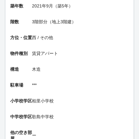
築年数
2021年9月（築5年）
階数
3階部分（地上3階建）
方位・位置
西 / その他
物件種別
賃貸アパート
構造
木造
駐車場
***
小学校学区
柏里小学校
中学校学区
歌島中学校
他の空き部
ー
屋