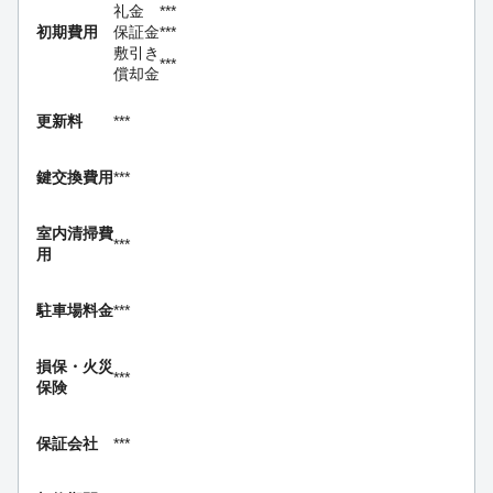
礼金
***
初期費用
保証金
***
敷引き
***
償却金
更新料
***
鍵交換費用
***
室内清掃費
***
用
駐車場料金
***
損保・
火災
***
保険
保証会社
***