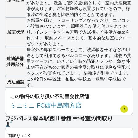
があります。 洗濯に便利な設備として、室内洗濯機置
場があります。浴室乾燥機も設置されているので、梅
雨時の生乾き臭も比較的防ぐことができます。
お部屋の床は、フローリングとなっており、エアコン
が設置されています。 照明器具が備え付けられてお
居室状況
り、インターネットも無料で入居後すぐ生活が始めら
れます。 収納スペースとして、基本的な居室にクロー
ゼットがあります。
居室外の専有スペースとして、洗濯物を干すなどの用
途として利用できるバルコニーがあります。 建物の共
建物設備
用スペースに、いざという時の防犯カメラや、急な外
共用部分
出や不在がちのご家庭の荷物受け取りに便利な宅配ボ
ックスが設置されています。 駐輪場が利用できます。
この物件の学区は、柏里小学校区・歌島中学校区で
周辺施設
す。
この物件の取り扱い不動産会社店舗
ミニミニ FC西中島南方店
フジパレス塚本駅西Ⅱ番館 ***号室の間取り
間取り：1K