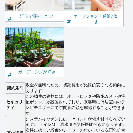
洋室で暮らしたい
オークション・通販が好
き
ガーデニングが好き
敷金が無料なため、初期費用が比較的安くなる傾向に
契約条件
あります。
この物件の建物には、オートロックや防犯カメラや宅
セキュリ
配ボックスが設置されており、来客時には居室内のテ
ティ
レビモニターにて訪問者の顔を確認することができま
す。
システムキッチンには、IHコンロが備え付けられてい
ます。 トイレは、温水洗浄便座機能付きになります。
女性に嬉しい設備のシャワーの付いている洗面化粧台
室内設備