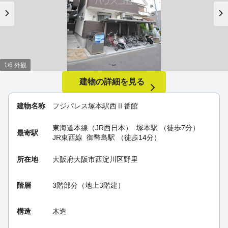
1/6 外観
建物の詳細を見る
建物名称
フジパレス塚本駅西Ⅱ番館
東海道本線（JR西日本）
塚本駅
（徒歩7分）
最寄駅
JR東西線
御幣島駅
（徒歩14分）
所在地
大阪府大阪市西淀川区野里
階層
3階部分（地上3階建）
構造
木造