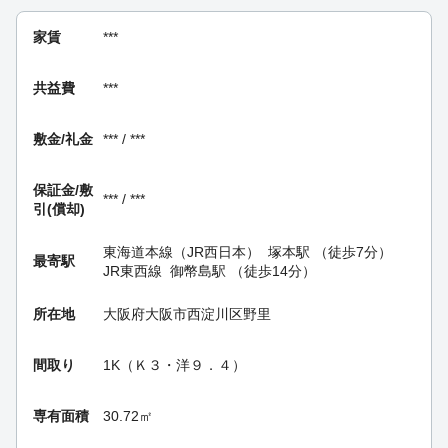
家賃
***
共益費
***
敷金/礼金
*** / ***
保証金/
敷
*** / ***
引(償却)
東海道本線（JR西日本）
塚本駅
（徒歩7分）
最寄駅
JR東西線
御幣島駅
（徒歩14分）
所在地
大阪府大阪市西淀川区野里
間取り
1K（Ｋ３・洋９．４）
専有面積
30.72㎡