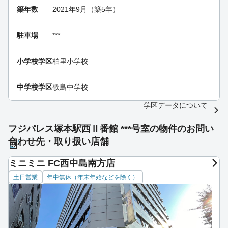
築年数
2021年9月（築5年）
駐車場
***
小学校学区
柏里小学校
中学校学区
歌島中学校
学区データについて
フジパレス塚本駅西Ⅱ番館 ***号室の物件のお問い
合わせ先・取り扱い店舗
ミニミニ FC西中島南方店
土日営業
年中無休（年末年始などを除く）