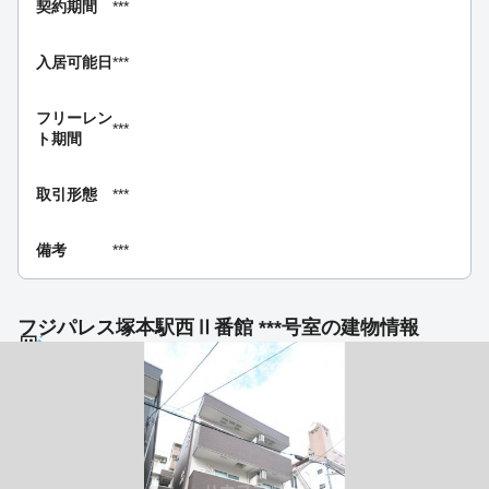
契約期間
***
入居可能日
***
フリーレン
***
ト期間
取引形態
***
備考
***
フジパレス塚本駅西Ⅱ番館 ***号室の建物情報