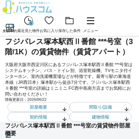
1
最近見た物件
お気に入り
保存した条件
メニュー
来店予約
フジパレス塚本駅西Ⅱ番館 ***号室（3
階/1K）の賃貸物件（賃貸アパート）
大阪府大阪市西淀川区にあるフジパレス塚本駅西Ⅱ番館 ***号室は
システムキッチン、バス・トイレ別、浴室乾燥機、TVモニタ付イ
ンターホン、室内洗濯機置場などが特徴です。最寄り駅の東海道
本線（JR西日本）塚本駅から徒歩7分です。フジパレス塚本駅西
Ⅱ番館 ***号室の詳細はミニミニ FC西中島南方店までお気軽にお
問い合わせください！
情報更新日：
2026/06/22
部屋概要
間取り/設備
契約情報
建物情報
フジパレス塚本駅西Ⅱ番館 ***号室の賃貸物件部屋
概要