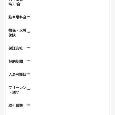
時）/台
駐車場料金
***
損保・
火災
***
保険
保証会社
***
契約期間
***
入居可能日
***
フリーレン
***
ト期間
取引形態
***