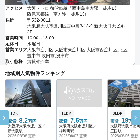
アクセス
大阪メトロ 御堂筋線「西中島南方駅」徒歩1分
阪急京都線「南方駅」徒歩1分
住所
〒532-0011
大阪府大阪市淀川区西中島3-18-9 新大阪日大ビル
2F
営業時間
10:00～18:00
定休日
水曜日
営業エリア
大阪市淀川区,大阪市東淀川区,大阪市西淀川区,北区,
豊中市,吹田市,摂津市
取引態様
賃貸仲介業
地域別人気物件ランキング
1DK
1LDK
3LDK
8.2
7.5
19
家賃
万円
家賃
万円
家賃
万円
大阪府大阪市淀川区／
大阪府大阪市淀川区／
大阪府大阪市淀
新大阪駅
神崎川駅
三国駅
2026/08/08 更新
2026/08/07 更新
2026/08/06 更新