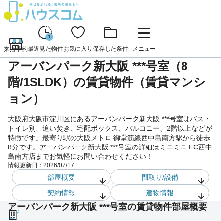
1
最近見た物件
お気に入り
保存した条件
メニュー
来店予約
アーバンパーク新大阪 ***号室（8
階/1SLDK）の賃貸物件（賃貸マンシ
ョン）
大阪府大阪市淀川区にあるアーバンパーク新大阪 ***号室はバス・
トイレ別、追い焚き、宅配ボックス、バルコニー、2階以上などが
特徴です。最寄り駅の大阪メトロ 御堂筋線西中島南方駅から徒歩
8分です。アーバンパーク新大阪 ***号室の詳細はミニミニ FC西中
島南方店までお気軽にお問い合わせください！
情報更新日：
2026/07/17
部屋概要
間取り/設備
契約情報
建物情報
アーバンパーク新大阪 ***号室の賃貸物件部屋概要