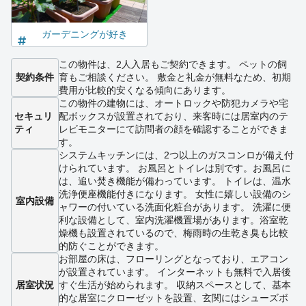
ガーデニングが好き
この物件は、2人入居もご契約できます。 ペットの飼
契約条件
育もご相談ください。 敷金と礼金が無料なため、初期
費用が比較的安くなる傾向にあります。
この物件の建物には、オートロックや防犯カメラや宅
セキュリ
配ボックスが設置されており、来客時には居室内のテ
ティ
レビモニターにて訪問者の顔を確認することができま
す。
システムキッチンには、2つ以上のガスコンロが備え付
けられています。 お風呂とトイレは別です。お風呂に
は、追い焚き機能が備わっています。 トイレは、温水
洗浄便座機能付きになります。 女性に嬉しい設備のシ
室内設備
ャワーの付いている洗面化粧台があります。 洗濯に便
利な設備として、室内洗濯機置場があります。浴室乾
燥機も設置されているので、梅雨時の生乾き臭も比較
的防ぐことができます。
お部屋の床は、フローリングとなっており、エアコン
が設置されています。 インターネットも無料で入居後
居室状況
すぐ生活が始められます。 収納スペースとして、基本
的な居室にクローゼットを設置、玄関にはシューズボ