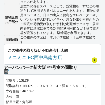
ックスがあります。
居室外の専有スペースとして、洗濯物を干すなどの用
途として利用できるバルコニーがあります。 建物の共
用スペースに、日々の出入に便利なエレベーターや、
建物設備
いざという時の防犯カメラや、急な外出や不在がちの
共用部分
ご家庭の荷物受け取りに便利な宅配ボックスや、居室
内を常に清潔に保てる24時間利用可能なゴミ捨て置き
場が設置されています。 駐輪場が利用できます。
この物件の学区は、木川小学校区・十三中学校区で
周辺施設
す。
この物件の取り扱い不動産会社店舗
ミニミニ FC西中島南方店
アーバンパーク新大阪 ***号室の間取り
間取り：1SLDK
間取詳細：1SLDK（ＬＤＫ１０．４・洋６・Ｓ４．１）
専有面積：46.13㎡
方位：南
部屋位置：角部屋