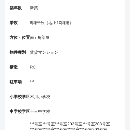
築年数
新築
階数
8階部分（地上10階建）
方位・位置
南 / 角部屋
物件種別
賃貸マンション
構造
RC
駐車場
***
小学校学区
木川小学校
中学校学区
十三中学校
***号室
***号室
***号室
202号室
***号室
203号室
***号室
***号室
***号室
***号室
***号室
302号室