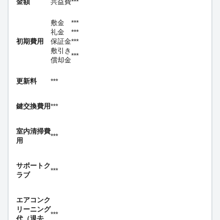
金額
共益費
***
敷金
***
礼金
***
初期費用
保証金
***
敷引き
***
償却金
更新料
***
鍵交換費用
***
室内清掃費
***
用
サポートク
***
ラブ
エアコンク
リーニング
***
代（退去