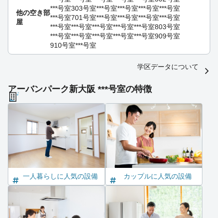
***号室
303号室
***号室
***号室
***号室
***号室
他の空き部
***号室
701号室
***号室
***号室
***号室
***号室
屋
***号室
***号室
***号室
***号室
***号室
803号室
***号室
***号室
***号室
***号室
***号室
909号室
910号室
***号室
学区データについて
アーバンパーク新大阪 ***号室の特徴
一人暮らしに人気の設備
カップルに人気の設備