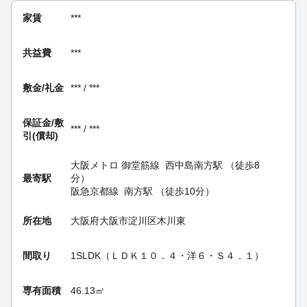
家賃
***
共益費
***
敷金/礼金
*** / ***
保証金/
敷
*** / ***
引(償却)
大阪メトロ 御堂筋線
西中島南方駅
（徒歩8
最寄駅
分）
阪急京都線
南方駅
（徒歩10分）
所在地
大阪府大阪市淀川区木川東
間取り
1SLDK（ＬＤＫ１０．４・洋６・Ｓ４．１）
専有面積
46.13㎡