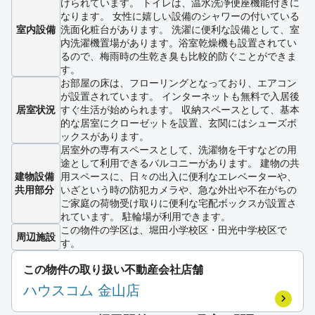
けられています。 トイレは、温水洗浄便座機能付きに
なります。 女性に嬉しい設備のシャワーの付いている
室内設備
洗面化粧台があります。 洗濯に便利な設備として、室
内洗濯機置場があります。浴室乾燥機も設置されてい
るので、梅雨時の生乾き臭も比較的防ぐことができま
す。
お部屋の床は、フローリングとなっており、エアコン
が設置されています。 インターネットも無料で入居後
居室状況
すぐ生活が始められます。 収納スペースとして、基本
的な居室にクローゼットを設置、玄関にはシューズボ
ックスがあります。
居室外の専有スペースとして、洗濯物を干すなどの用
途として利用できるバルコニーがあります。 建物の共
建物設備
用スペースに、日々の出入に便利なエレベーターや、
共用部分
いざという時の防犯カメラや、急な外出や不在がちの
ご家庭の荷物受け取りに便利な宅配ボックスが設置さ
れています。 駐輪場が利用できます。
この物件の学区は、堀田小学校区・田光中学校区で
周辺施設
す。
この物件の取り扱い不動産会社店舗
ハウスコム 金山店