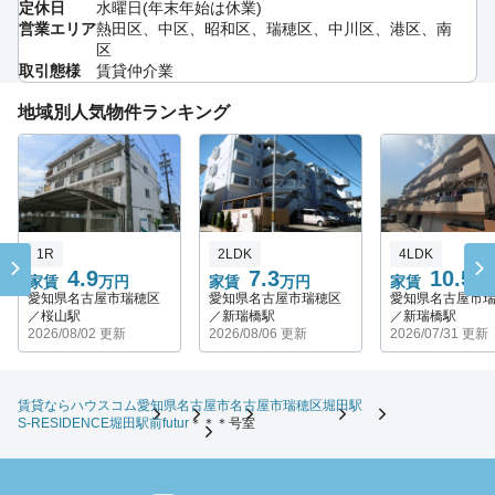
定休日
水曜日(年末年始は休業)
営業エリア
熱田区、中区、昭和区、瑞穂区、中川区、港区、南
区
取引態様
賃貸仲介業
地域別人気物件ランキング
1R
2LDK
4LDK
4.9
7.3
10.5
家賃
万円
家賃
万円
家賃
万
愛知県名古屋市瑞穂区
愛知県名古屋市瑞穂区
愛知県名古屋市
／桜山駅
／新瑞橋駅
／新瑞橋駅
2026/08/02 更新
2026/08/06 更新
2026/07/31 更新
賃貸ならハウスコム
愛知県
名古屋市
名古屋市瑞穂区
堀田駅
S-RESIDENCE堀田駅前futur
＊＊＊号室