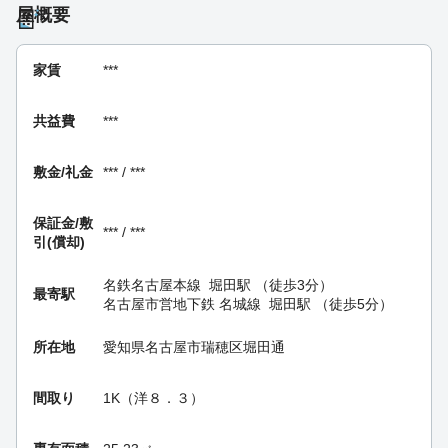
屋概要
家賃
***
共益費
***
敷金/礼金
*** / ***
保証金/
敷
*** / ***
引(償却)
名鉄名古屋本線
堀田駅
（徒歩3分）
最寄駅
名古屋市営地下鉄 名城線
堀田駅
（徒歩5分）
所在地
愛知県名古屋市瑞穂区堀田通
間取り
1K（洋８．３）