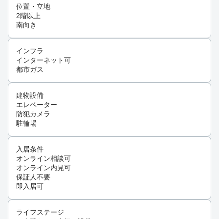
位置・立地
2階以上
南向き
インフラ
インターネット可
都市ガス
建物設備
エレベーター
防犯カメラ
駐輪場
入居条件
オンライン相談可
オンライン内見可
保証人不要
即入居可
ライフステージ