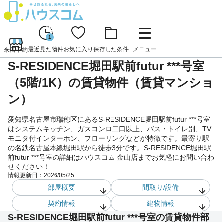
1
最近見た物件
お気に入り
保存した条件
メニュー
来店予約
S-RESIDENCE堀田駅前futur ***号室
（5階/1K）の賃貸物件（賃貸マンショ
ン）
愛知県名古屋市瑞穂区にあるS-RESIDENCE堀田駅前futur ***号室
はシステムキッチン、ガスコンロ二口以上、バス・トイレ別、TV
モニタ付インターホン、フローリングなどが特徴です。最寄り駅
の名鉄名古屋本線堀田駅から徒歩3分です。S-RESIDENCE堀田駅
前futur ***号室の詳細はハウスコム 金山店までお気軽にお問い合わ
せください！
情報更新日：
2026/05/25
部屋概要
間取り/設備
契約情報
建物情報
S-RESIDENCE堀田駅前futur ***号室の賃貸物件部