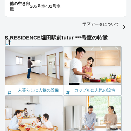
他の空き部
205号室
401号室
屋
学区データについて
S-RESIDENCE堀田駅前futur ***号室の特徴
一人暮らしに人気の設備
カップルに人気の設備