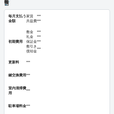
報
毎月支払う
家賃
***
金額
共益費
***
敷金
***
礼金
***
初期費用
保証金
***
敷引き
***
償却金
更新料
***
鍵交換費用
***
室内清掃費
***
用
駐車場料金
***