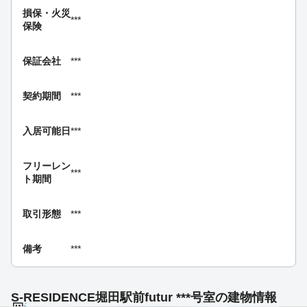
損保・
火災
***
保険
保証会社
***
契約期間
***
入居可能日
***
フリーレン
***
ト期間
取引形態
***
備考
***
S-RESIDENCE堀田駅前futur ***号室の建物情報