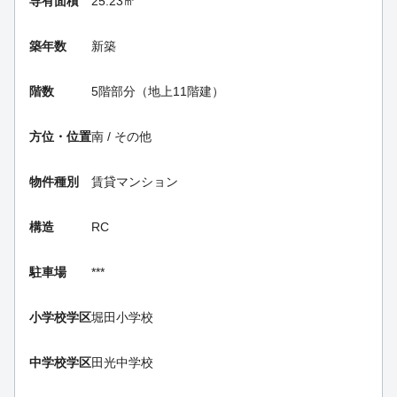
専有面積
25.23㎡
築年数
新築
階数
5階部分（地上11階建）
方位・位置
南 / その他
物件種別
賃貸マンション
構造
RC
駐車場
***
小学校学区
堀田小学校
中学校学区
田光中学校