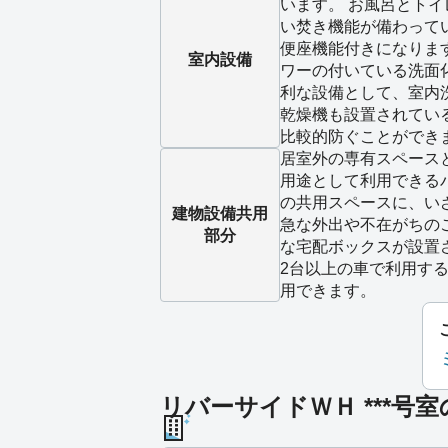
います。 お風呂とト
い焚き機能が備わって
便座機能付きになりま
室内設備
ワーの付いている洗面
利な設備として、室内
乾燥機も設置されてい
比較的防ぐことができ
居室外の専有スペース
用途として利用できる
の共用スペースに、い
建物設備
共用
急な外出や不在がちの
部分
な宅配ボックスが設置
2台以上の車で利用す
用できます。
リバーサイドＷＨ ***号