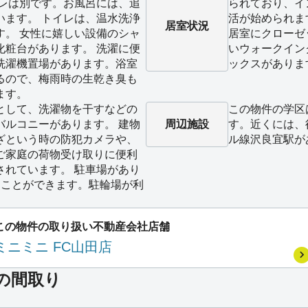
イレは別です。お風呂には、追
られており、イ
います。 トイレは、温水洗浄
活が始められま
居室状況
す。 女性に嬉しい設備のシャ
居室にクローゼ
化粧台があります。 洗濯に便
いウォークイン
洗濯機置場があります。浴室
ックスがありま
るので、梅雨時の生乾き臭も
ます。
として、洗濯物を干すなどの
この物件の学区
バルコニーがあります。 建物
周辺施設
す。近くには、徒
ざという時の防犯カメラや、
ル線沢良宜駅が
ご家庭の荷物受け取りに便利
されています。 駐車場があり
ることができます。駐輪場が利
この物件の取り扱い不動産会社店舗
ミニミニ FC山田店
室の間取り