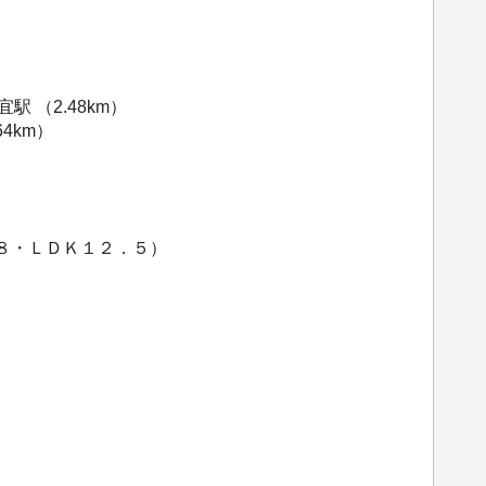
宜駅
（2.48km）
64km）
．８・ＬＤＫ１２．５）