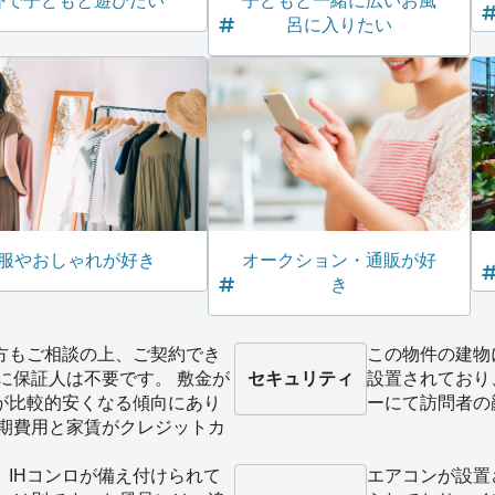
外で子どもと遊びたい
子どもと一緒に広いお風
呂に入りたい
服やおしゃれが好き
オークション・通販が好
き
方もご相談の上、ご契約でき
この物件の建物
に保証人は不要です。 敷金が
セキュリティ
設置されており
が比較的安くなる傾向にあり
ーにて訪問者の
初期費用と家賃がクレジットカ
。
、IHコンロが備え付けられて
エアコンが設置