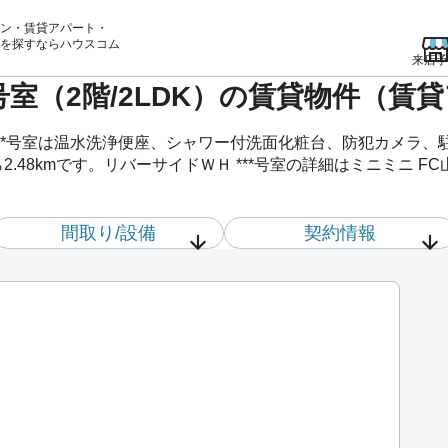
ン・賃貸アパート・
を
探すならハウスコム
来店予
*号室（2階/2LDK）の賃貸物件（賃
***号室は温水洗浄便座、シャワー付洗面化粧台、防犯カメラ
.48kmです。リバーサイドＷＨ ***号室の詳細はミニミニ 
間取り/設備
契約情報