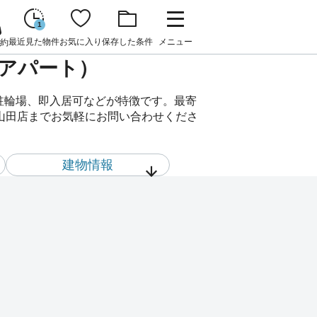
1
最近見た物件
お気に入り
保存した条件
メニュー
約
貸アパート）
、駐輪場、即入居可などが特徴です。最寄
FC山田店までお気軽にお問い合わせくださ
建物情報