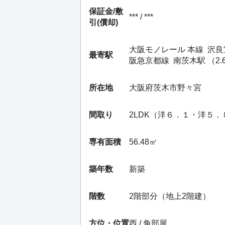
保証金/
敷
*** / ***
引(償却)
大阪モノレール 本線
沢良
最寄駅
阪急京都線
南茨木駅
（2.
所在地
大阪府茨木市野々宮
間取り
2LDK（洋６．１・洋５
専有面積
56.48㎡
築年数
新築
階数
2階部分（地上2階建）
方位・位置
西 / 角部屋