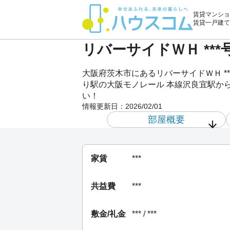
賃貸マンショ
賃貸一戸建て
リバーサイドＷＨ **
大阪府茨木市にあるリバーサイドＷＨ 
り駅の大阪モノレール 本線沢良宜駅から2
い！
情報更新日：
2026/02/01
部屋概要
家賃
***
共益費
***
敷金/礼金
*** / ***