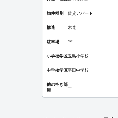
物件種別
賃貸アパート
構造
木造
駐車場
***
小学校学区
玉島小学校
中学校学区
平田中学校
他の空き部
ー
屋