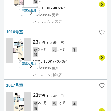
－
償
9階 / 1LDK / 40.68㎡
写真を
見る
2026/08/06
更新
ハウスコム 大宮店
1016号室
23
万円
(共益費 －円)
2ヶ月
1ヶ月
－
敷
礼
保
－
償
10階 / 1LDK / 40.43㎡
写真を
見る
2026/08/06
更新
ハウスコム 浦和店
1017号室
23
万円
(共益費 －円)
2ヶ月
1ヶ月
－
敷
礼
保
－
償