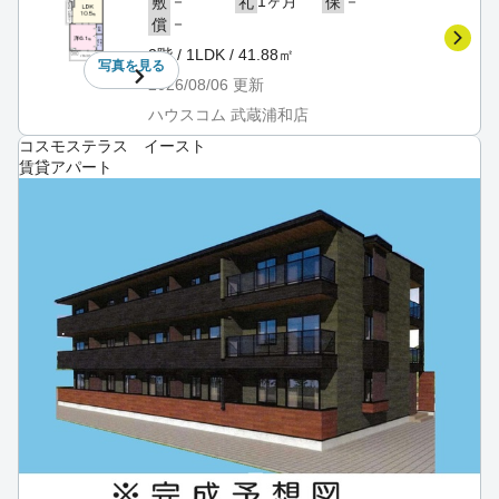
－
1ヶ月
－
敷
礼
保
－
償
2階 / 1LDK / 41.88㎡
写真を
見る
2026/08/06
更新
ハウスコム 武蔵浦和店
コスモステラス イースト
賃貸アパート