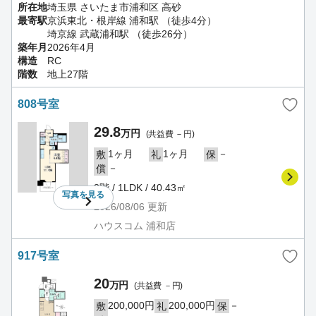
所在地
埼玉県 さいたま市浦和区 高砂
最寄駅
京浜東北・根岸線 浦和駅 （徒歩4分）
埼京線 武蔵浦和駅 （徒歩26分）
築年月
2026年4月
構造
RC
階数
地上27階
808号室
29.8
万円
(共益費 －円)
1ヶ月
1ヶ月
－
敷
礼
保
－
償
8階 / 1LDK / 40.43㎡
写真を
見る
2026/08/06
更新
ハウスコム 浦和店
917号室
20
万円
(共益費 －円)
200,000円
200,000円
－
敷
礼
保