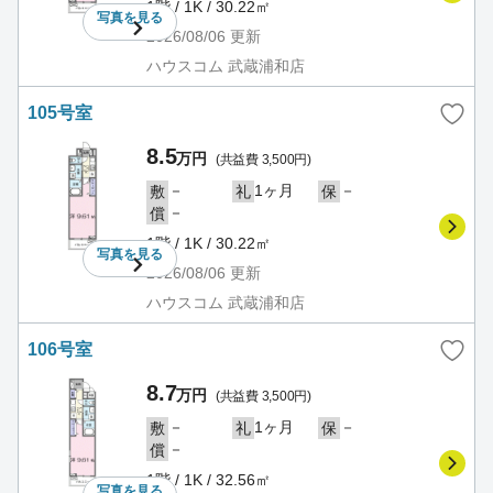
1階 / 1K / 30.22㎡
写真を
見る
2026/08/06
更新
ハウスコム 武蔵浦和店
105号室
8.5
万円
(共益費 3,500円)
－
1ヶ月
－
敷
礼
保
－
償
1階 / 1K / 30.22㎡
写真を
見る
2026/08/06
更新
ハウスコム 武蔵浦和店
106号室
8.7
万円
(共益費 3,500円)
－
1ヶ月
－
敷
礼
保
－
償
1階 / 1K / 32.56㎡
写真を
見る