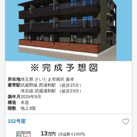
所在地
埼玉県 さいたま市南区 曲本
最寄駅
武蔵野線 西浦和駅 （徒歩15分）
埼京線 武蔵浦和駅 （徒歩23分）
築年月
2026年9月
構造
木造
階数
地上3階
102号室
13
万円
(共益費 4,100円)