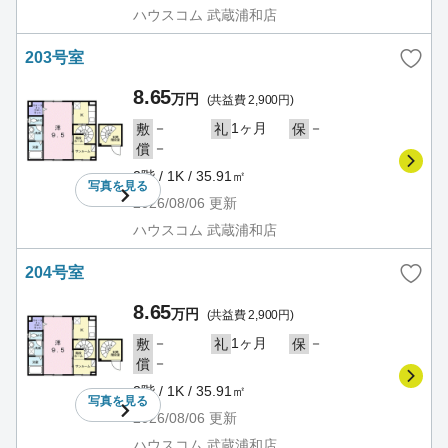
ハウスコム 武蔵浦和店
203号室
8.65
万円
(共益費 2,900円)
－
1ヶ月
－
敷
礼
保
－
償
2階 / 1K / 35.91㎡
写真を
見る
2026/08/06
更新
ハウスコム 武蔵浦和店
204号室
8.65
万円
(共益費 2,900円)
－
1ヶ月
－
敷
礼
保
－
償
2階 / 1K / 35.91㎡
写真を
見る
2026/08/06
更新
ハウスコム 武蔵浦和店