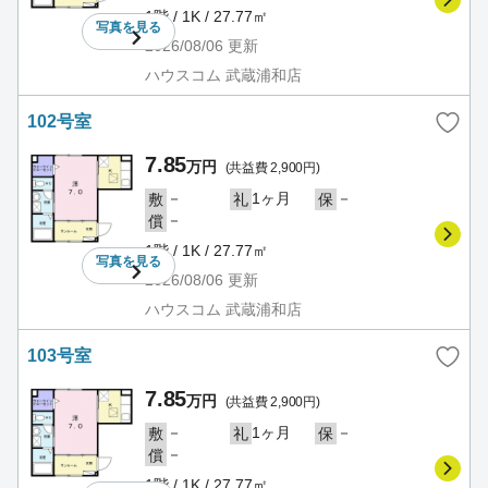
1階 / 1K / 27.77㎡
写真を
見る
2026/08/06
更新
ハウスコム 武蔵浦和店
102号室
7.85
万円
(共益費 2,900円)
－
1ヶ月
－
敷
礼
保
－
償
1階 / 1K / 27.77㎡
写真を
見る
2026/08/06
更新
ハウスコム 武蔵浦和店
103号室
7.85
万円
(共益費 2,900円)
－
1ヶ月
－
敷
礼
保
－
償
1階 / 1K / 27.77㎡