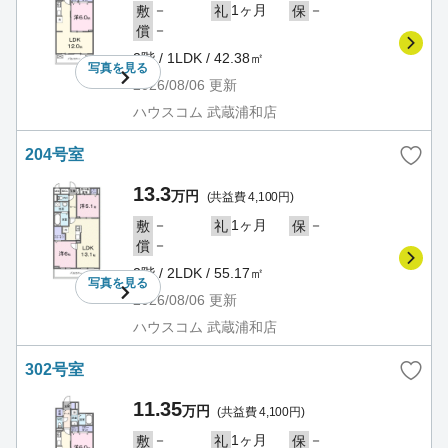
－
1ヶ月
－
敷
礼
保
－
償
2階 / 1LDK / 42.38㎡
写真を
見る
2026/08/06
更新
ハウスコム 武蔵浦和店
204号室
13.3
万円
(共益費 4,100円)
－
1ヶ月
－
敷
礼
保
－
償
2階 / 2LDK / 55.17㎡
写真を
見る
2026/08/06
更新
ハウスコム 武蔵浦和店
302号室
11.35
万円
(共益費 4,100円)
－
1ヶ月
－
敷
礼
保