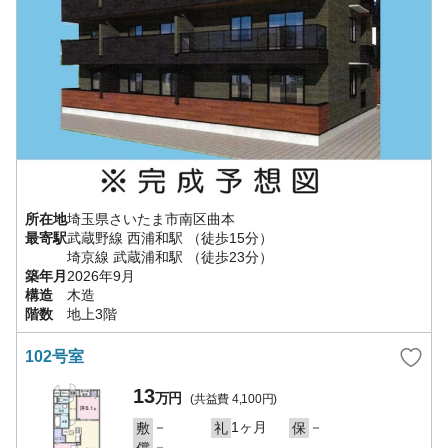
所在地
埼玉県
さいたま市南区
曲本
最寄駅
武蔵野線
西浦和駅
（徒歩15分）
埼京線
武蔵浦和駅
（徒歩23分）
築年月
2026年9月
構造
木造
階数
地上3階
102号室
13
万円
(共益費
4,100円
)
－
1ヶ月
－
敷
礼
保
－
償