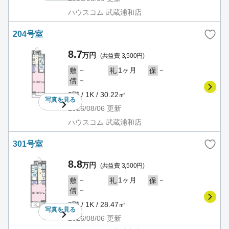
ハウスコム 武蔵浦和店
204号室
8.7
万円
(共益費 3,500円)
－
1ヶ月
－
敷
礼
保
－
償
2階 / 1K / 30.22㎡
写真を
見る
2026/08/06
更新
ハウスコム 武蔵浦和店
301号室
8.8
万円
(共益費 3,500円)
－
1ヶ月
－
敷
礼
保
－
償
3階 / 1K / 28.47㎡
写真を
見る
2026/08/06
更新