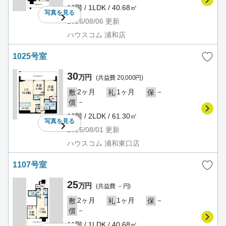
10階 / 1LDK / 40.68㎡
写真を
見る
2026/08/06
更新
ハウスコム 浦和店
1025号室
30
万円
(共益費 20,000円)
2ヶ月
1ヶ月
－
敷
礼
保
－
償
10階 / 2LDK / 61.30㎡
写真を
見る
2026/08/01
更新
ハウスコム 浦和東口店
1107号室
25
万円
(共益費 －円)
2ヶ月
1ヶ月
－
敷
礼
保
－
償
11階 / 1LDK / 40.68㎡