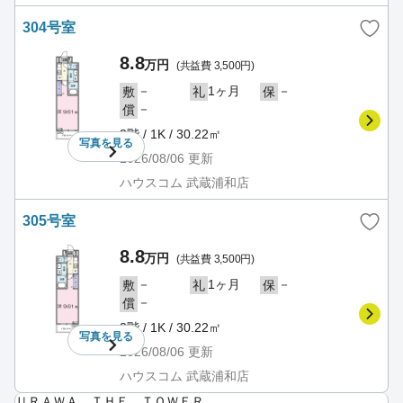
304号室
8.8
万円
(共益費 3,500円)
－
1ヶ月
－
敷
礼
保
－
償
3階 / 1K / 30.22㎡
写真を
見る
2026/08/06
更新
ハウスコム 武蔵浦和店
305号室
8.8
万円
(共益費 3,500円)
－
1ヶ月
－
敷
礼
保
－
償
3階 / 1K / 30.22㎡
写真を
見る
2026/08/06
更新
ハウスコム 武蔵浦和店
ＵＲＡＷＡ ＴＨＥ ＴＯＷＥＲ