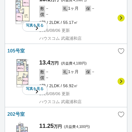
－
1ヶ月
－
敷
礼
保
－
償
1階 / 2LDK / 55.17㎡
写真を
見る
2026/08/06
更新
ハウスコム 武蔵浦和店
105号室
13.4
万円
(共益費 4,100円)
－
1ヶ月
－
敷
礼
保
－
償
1階 / 2LDK / 56.92㎡
写真を
見る
2026/08/06
更新
ハウスコム 武蔵浦和店
202号室
11.25
万円
(共益費 4,100円)