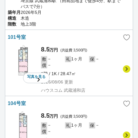
埼京線 武蔵浦和駅 （田島団地まで徒歩4分、駅まで
バスで7分）
築年月
2026年5月
構造
木造
階数
地上3階
101号室
8.5
万円
(共益費 3,500円)
－
1ヶ月
－
敷
礼
保
－
償
1階 / 1K / 28.47㎡
写真を
見る
2026/08/06
更新
ハウスコム 武蔵浦和店
104号室
8.5
万円
(共益費 3,500円)
－
1ヶ月
－
敷
礼
保
－
償