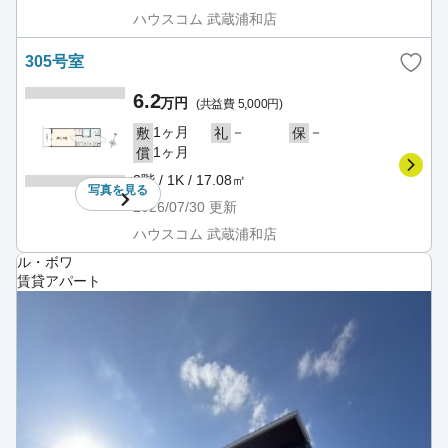
ハウスコム 武蔵浦和店
305号室
6.2
万円
(共益費 5,000円)
1ヶ月
－
－
敷
礼
保
1ヶ月
償
3階 / 1K / 17.08㎡
写真を
見る
2026/07/30
更新
ハウスコム 武蔵浦和店
ル・ボワ
賃貸アパート