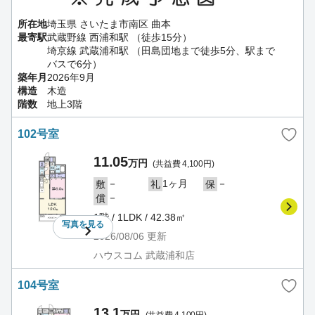
所在地
埼玉県 さいたま市南区 曲本
最寄駅
武蔵野線 西浦和駅 （徒歩15分）
埼京線 武蔵浦和駅 （田島団地まで徒歩5分、駅まで
バスで6分）
築年月
2026年9月
構造
木造
階数
地上3階
102号室
11.05
万円
(共益費 4,100円)
－
1ヶ月
－
敷
礼
保
－
償
1階 / 1LDK / 42.38㎡
写真を
見る
2026/08/06
更新
ハウスコム 武蔵浦和店
104号室
13.1
万円
(共益費 4,100円)