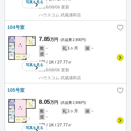
写真を
見る
2026/08/06
更新
ハウスコム 武蔵浦和店
104号室
7.85
万円
(共益費 2,900円)
－
1ヶ月
－
敷
礼
保
－
償
1階 / 1K / 27.77㎡
写真を
見る
2026/08/06
更新
ハウスコム 武蔵浦和店
105号室
8.05
万円
(共益費 2,900円)
－
1ヶ月
－
敷
礼
保
－
償
1階 / 1K / 27.77㎡
写真を
見る