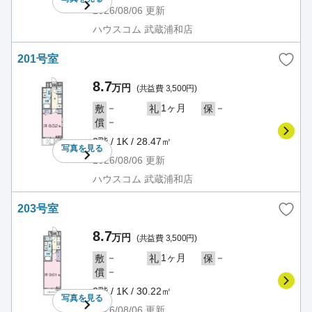
2026/08/06
更新
ハウスコム 武蔵浦和店
201号室
8.7
万円
(共益費 3,500円)
－
1ヶ月
－
敷
礼
保
－
償
2階 / 1K / 28.47㎡
写真を
見る
2026/08/06
更新
ハウスコム 武蔵浦和店
203号室
8.7
万円
(共益費 3,500円)
－
1ヶ月
－
敷
礼
保
－
償
2階 / 1K / 30.22㎡
写真を
見る
2026/08/06
更新