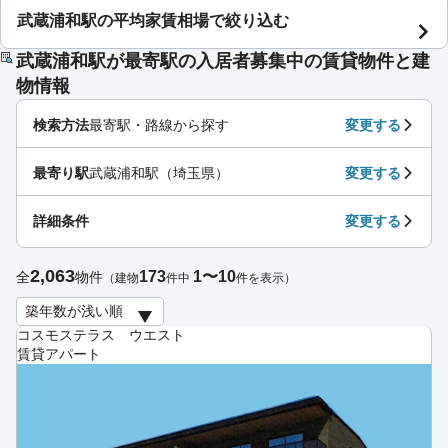
武蔵浦和駅の平均家賃相場で絞り込む
武蔵浦和駅が最寄駅の入居者募集中の賃貸物件と建
物情報
検索方法
最寄駅・路線から探す
変更する
最寄り駅
武蔵浦和駅（埼玉県）
変更する
詳細条件
変更する
2,063
173
1〜10
全
物件
（建物
件中
件を表示）
コスモステラス ウエスト
賃貸アパート