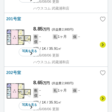
2026/08/06
更新
ハウスコム 武蔵浦和店
201号室
8.85
万円
(共益費 2,900円)
－
1ヶ月
－
敷
礼
保
－
償
2階 / 1K / 35.91㎡
写真を
見る
2026/08/06
更新
ハウスコム 武蔵浦和店
202号室
8.65
万円
(共益費 2,900円)
－
1ヶ月
－
敷
礼
保
－
償
2階 / 1K / 35.91㎡
写真を
見る
2026/08/06
更新