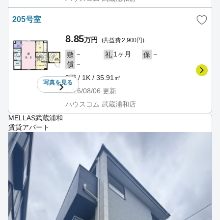
205号室
8.85
万円
(共益費 2,900円)
－
1ヶ月
－
敷
礼
保
－
償
2階 / 1K / 35.91㎡
写真を
見る
2026/08/06
更新
ハウスコム 武蔵浦和店
MELLAS武蔵浦和
賃貸アパート