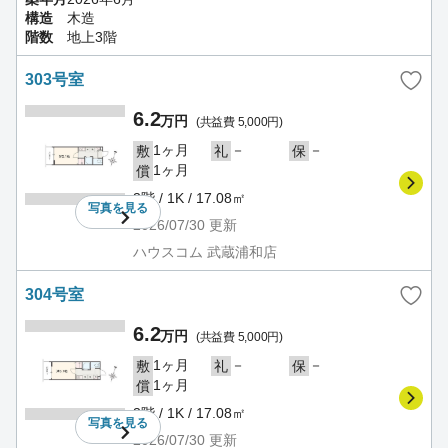
構造
木造
階数
地上3階
303号室
6.2
万円
(共益費 5,000円)
1ヶ月
－
－
敷
礼
保
1ヶ月
償
3階 / 1K / 17.08㎡
写真を
見る
2026/07/30
更新
ハウスコム 武蔵浦和店
304号室
6.2
万円
(共益費 5,000円)
1ヶ月
－
－
敷
礼
保
1ヶ月
償
3階 / 1K / 17.08㎡
写真を
見る
2026/07/30
更新