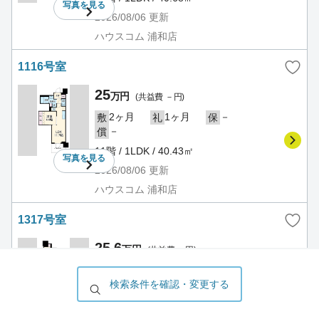
写真を
見る
2026/08/06
更新
ハウスコム 浦和店
1116号室
25
万円
(共益費 －円)
2ヶ月
1ヶ月
－
敷
礼
保
－
償
11階 / 1LDK / 40.43㎡
写真を
見る
2026/08/06
更新
ハウスコム 浦和店
1317号室
25.6
万円
(共益費 －円)
2ヶ月
1ヶ月
－
敷
礼
保
－
検索条件を確認・変更する
償
13階 / 1LDK / 40.68㎡
写真を
見る