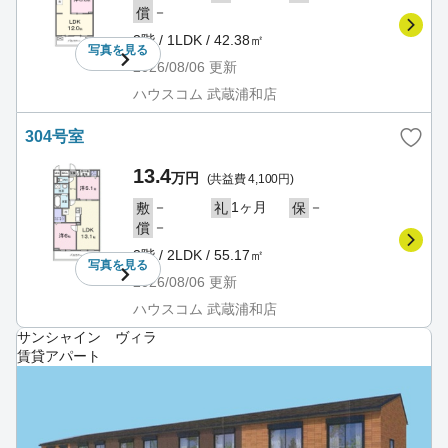
－
償
3階 / 1LDK / 42.38㎡
写真を
見る
2026/08/06
更新
ハウスコム 武蔵浦和店
304号室
13.4
万円
(共益費 4,100円)
－
1ヶ月
－
敷
礼
保
－
償
3階 / 2LDK / 55.17㎡
写真を
見る
2026/08/06
更新
ハウスコム 武蔵浦和店
サンシャイン ヴィラ
賃貸アパート