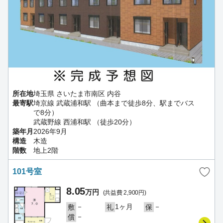
所在地
埼玉県 さいたま市南区 内谷
最寄駅
埼京線 武蔵浦和駅 （曲本まで徒歩8分、駅までバス
で8分）
武蔵野線 西浦和駅 （徒歩20分）
築年月
2026年9月
構造
木造
階数
地上2階
101号室
8.05
万円
(共益費 2,900円)
－
1ヶ月
－
敷
礼
保
－
償