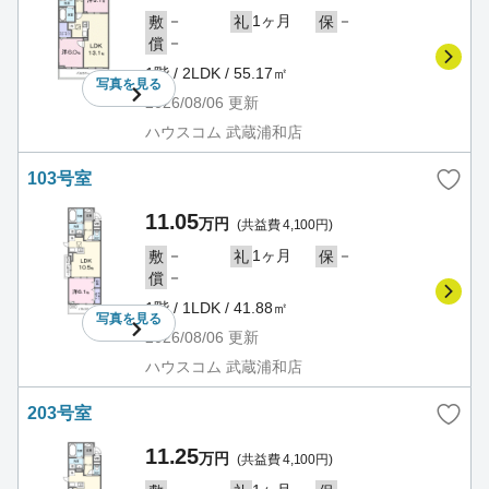
－
1ヶ月
－
敷
礼
保
－
償
1階 / 2LDK / 55.17㎡
写真を
見る
2026/08/06
更新
ハウスコム 武蔵浦和店
103号室
11.05
万円
(共益費 4,100円)
－
1ヶ月
－
敷
礼
保
－
償
1階 / 1LDK / 41.88㎡
写真を
見る
2026/08/06
更新
ハウスコム 武蔵浦和店
203号室
11.25
万円
(共益費 4,100円)