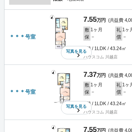
7.55
万円
(共益費 4,0
1ヶ月
1ヶ
敷
礼
＊＊＊号室
－
－
保
償
1階 / 1LDK / 43.24㎡
写真を
見る
ハウスコム 川越店
7.37
万円
(共益費 4,0
1ヶ月
1ヶ
敷
礼
＊＊＊号室
－
－
保
償
1階 / 1LDK / 43.24㎡
写真を
見る
ハウスコム 川越店
7.55
万円
(共益費 4,0