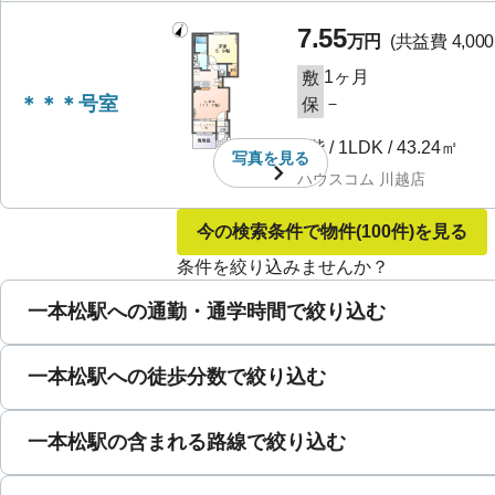
7.55
万円
(共益費
4,00
1ヶ月
敷
＊＊＊号室
－
保
1階
/
1LDK
/
43.24㎡
写真を
見る
ハウスコム 川越店
今の検索条件で物件
(100件)
を見る
条件を絞り込みませんか？
一本松駅への通勤・通学時間で絞り込む
一本松駅への徒歩分数で絞り込む
一本松駅の含まれる路線で絞り込む