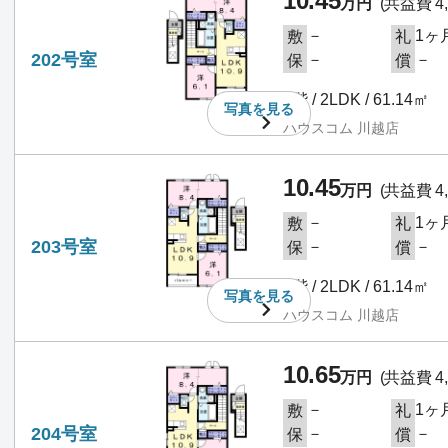
10.45
万円
(共益費 4,
－
1ヶ
敷
礼
202号室
－
－
保
償
2階 / 2LDK / 61.14㎡
写真を
見る
ハウスコム 川越店
10.45
万円
(共益費 4,
－
1ヶ
敷
礼
203号室
－
－
保
償
2階 / 2LDK / 61.14㎡
写真を
見る
ハウスコム 川越店
10.65
万円
(共益費 4,
－
1ヶ
敷
礼
204号室
－
－
保
償