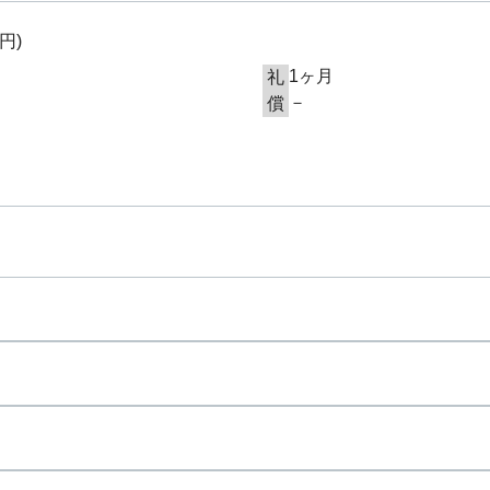
0円
)
1ヶ月
礼
－
償