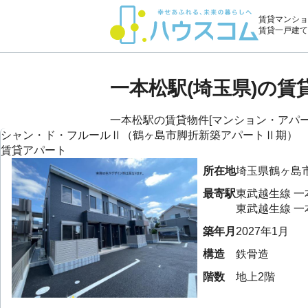
賃貸マンショ
賃貸一戸建て
一本松駅(埼玉県)の
一本松駅の賃貸物件[マンション・アパート
シャン・ド・フルールⅡ（鶴ヶ島市脚折新築アパートⅡ期）
賃貸アパート
所在地
埼玉県
鶴ヶ島
最寄駅
東武越生線
一
東武越生線
一
築年月
2027年1月
構造
鉄骨造
階数
地上2階