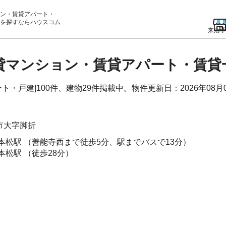
ン・賃貸アパート・
を
探すならハウスコム
来店予
賃貸マンション・賃貸アパート・賃
・戸建]100件、建物29件掲載中。物件更新日：2026年08月
市
大字脚折
本松駅
（善能寺西まで徒歩5分、駅までバスで13分）
本松駅
（徒歩28分）