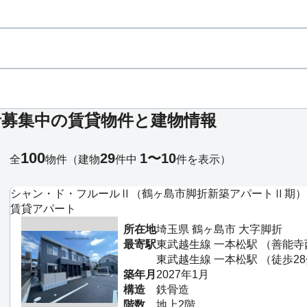
者募集中の賃貸物件と建物情報
100
29
1〜10
全
物件
（建物
件中
件を表示）
シャン・ド・フルールⅡ（鶴ヶ島市脚折新築アパートⅡ期）
賃貸アパート
所在地
埼玉県 鶴ヶ島市 大字脚折
最寄駅
東武越生線 一本松駅 （善能寺
東武越生線 一本松駅 （徒歩2
築年月
2027年1月
構造
鉄骨造
階数
地上2階