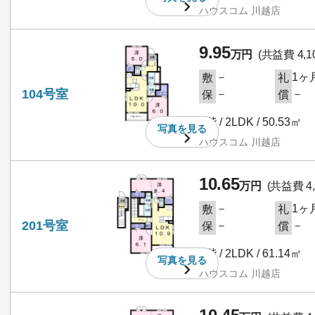
ハウスコム 川越店
9.95
万円
(共益費 4,1
－
1ヶ
敷
礼
104号室
－
－
保
償
1階 / 2LDK / 50.53㎡
写真を
見る
ハウスコム 川越店
10.65
万円
(共益費 4,
－
1ヶ
敷
礼
201号室
－
－
保
償
2階 / 2LDK / 61.14㎡
写真を
見る
ハウスコム 川越店