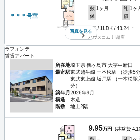
1ヶ月
1ヶ
敷
礼
＊＊＊号室
－
－
保
償
1階 / 1LDK / 43.24㎡
写真を
見る
ハウスコム 川越店
ラフォンテ
賃貸アパート
所在地
埼玉県 鶴ヶ島市 大字中新田
最寄駅
東武越生線 一本松駅 （徒歩5
東武東上線 坂戸駅 （一本松駅
分）
築年月
2026年9月
構造
木造
階数
地上2階
9.95
万円
(共益費 4,1
－
1ヶ
敷
礼