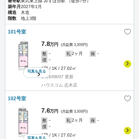
最寄駅
東武東上線 みずほ台駅 （徒歩7分）
築年月
2027年1月
構造
木造
階数
地上3階
101号室
7.8
万円
(共益費 3,300円)
－
2ヶ月
－
敷
礼
保
－
償
1階 / 1K / 27.02㎡
写真を
見る
2026/08/07
更新
ハウスコム 志木店
102号室
7.6
万円
(共益費 3,300円)
－
2ヶ月
－
敷
礼
保
－
償
1階 / 1K / 27.02㎡
写真を
見る