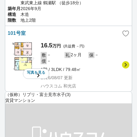
東武東上線 鶴瀬駅 （徒歩18分）
築年月
2026年9月
構造
木造
階数
地上2階
101号室
16.5
万円
(共益費 －円)
－
2ヶ月
－
敷
礼
保
－
償
1階 / 3LDK / 79.48㎡
写真を
見る
2026/08/07
更新
ハウスコム 和光店
（仮称）リブリ・富士見市水子(3)
賃貸マンション