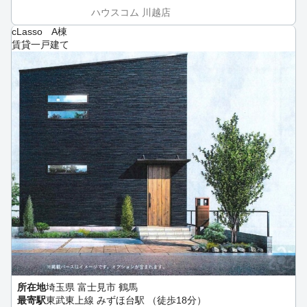
ハウスコム 川越店
cLasso A棟
賃貸一戸建て
所在地
埼玉県 富士見市 鶴馬
最寄駅
東武東上線 みずほ台駅 （徒歩18分）