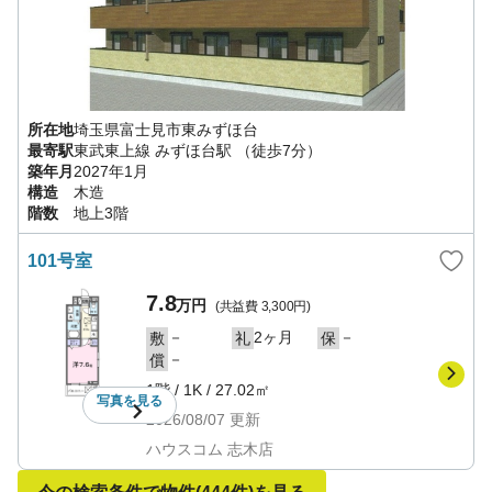
所在地
埼玉県
富士見市
東みずほ台
最寄駅
東武東上線
みずほ台駅
（徒歩7分）
築年月
2027年1月
構造
木造
階数
地上3階
101号室
7.8
万円
(共益費
3,300円
)
－
2ヶ月
－
敷
礼
保
－
償
1階
/
1K
/
27.02㎡
写真を
見る
2026/08/07
更新
ハウスコム 志木店