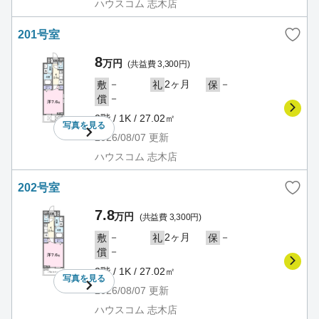
ハウスコム 志木店
201号室
8
万円
(共益費 3,300円)
－
2ヶ月
－
敷
礼
保
－
償
2階 / 1K / 27.02㎡
写真を
見る
2026/08/07
更新
ハウスコム 志木店
202号室
7.8
万円
(共益費 3,300円)
－
2ヶ月
－
敷
礼
保
－
償
2階 / 1K / 27.02㎡
写真を
見る
2026/08/07
更新
ハウスコム 志木店