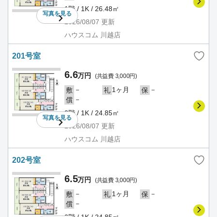
1階 / 1K / 26.48㎡
写真を
見る
2026/08/07
更新
ハウスコム 川越店
201号室
6.6
万円
(共益費 3,000円)
－
1ヶ月
－
敷
礼
保
－
償
2階 / 1K / 24.85㎡
写真を
見る
2026/08/07
更新
ハウスコム 川越店
202号室
6.5
万円
(共益費 3,000円)
－
1ヶ月
－
敷
礼
保
－
償