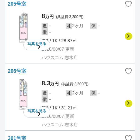
205号室
8
万円
(共益費 3,300円)
－
2ヶ月
－
敷
礼
保
－
償
2階 / 1K / 28.87㎡
写真を
見る
2026/08/07
更新
ハウスコム 志木店
206号室
8.3
万円
(共益費 3,300円)
－
2ヶ月
－
敷
礼
保
－
償
2階 / 1K / 31.21㎡
写真を
見る
2026/08/07
更新
ハウスコム 志木店
301号室