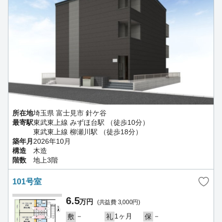
所在地
埼玉県 富士見市 針ケ谷
最寄駅
東武東上線 みずほ台駅 （徒歩10分）
東武東上線 柳瀬川駅 （徒歩18分）
築年月
2026年10月
構造
木造
階数
地上3階
101号室
6.5
万円
(共益費 3,000円)
－
1ヶ月
－
敷
礼
保