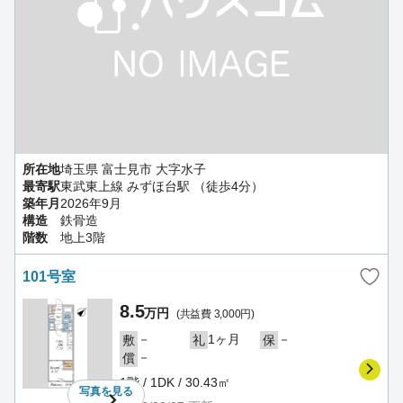
所在地
埼玉県 富士見市 大字水子
最寄駅
東武東上線 みずほ台駅 （徒歩4分）
築年月
2026年9月
構造
鉄骨造
階数
地上3階
101号室
8.5
万円
(共益費 3,000円)
－
1ヶ月
－
敷
礼
保
－
償
1階 / 1DK / 30.43㎡
写真を
見る