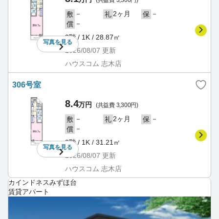
(共益費 3,300円)
－
2ヶ月
－
敷
礼
保
－
償
3階 / 1K / 28.87㎡
写真を
見る
2026/08/07
更新
ハウスコム 志木店
306号室
8.4
万円
(共益費 3,300円)
－
2ヶ月
－
敷
礼
保
－
償
3階 / 1K / 31.21㎡
写真を
見る
2026/08/07
更新
ハウスコム 志木店
カインドネスみずほ台
賃貸アパート