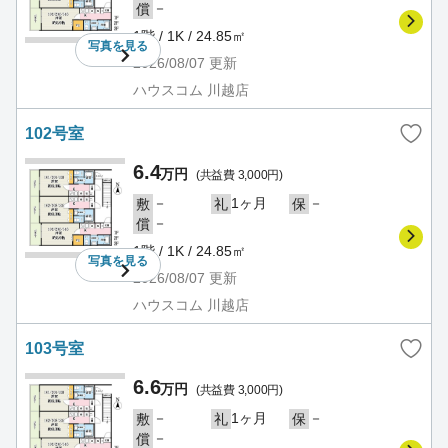
－
償
1階 / 1K / 24.85㎡
写真を
見る
2026/08/07
更新
ハウスコム 川越店
102号室
6.4
万円
(共益費 3,000円)
－
1ヶ月
－
敷
礼
保
－
償
1階 / 1K / 24.85㎡
写真を
見る
2026/08/07
更新
ハウスコム 川越店
103号室
6.6
万円
(共益費 3,000円)
－
1ヶ月
－
敷
礼
保
－
償