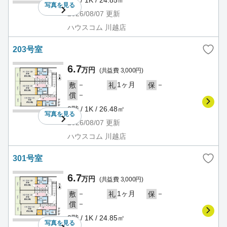
2階 / 1K / 24.85㎡
写真を
見る
2026/08/07
更新
ハウスコム 川越店
203号室
6.7
万円
(共益費 3,000円)
－
1ヶ月
－
敷
礼
保
－
償
2階 / 1K / 26.48㎡
写真を
見る
2026/08/07
更新
ハウスコム 川越店
301号室
6.7
万円
(共益費 3,000円)
－
1ヶ月
－
敷
礼
保
－
償
3階 / 1K / 24.85㎡
写真を
見る