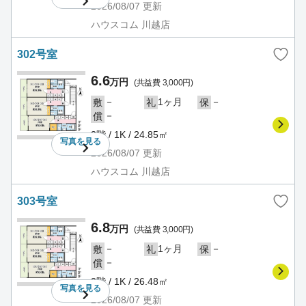
2026/08/07
更新
ハウスコム 川越店
302号室
6.6
万円
(共益費 3,000円)
－
1ヶ月
－
敷
礼
保
－
償
3階 / 1K / 24.85㎡
写真を
見る
2026/08/07
更新
ハウスコム 川越店
303号室
6.8
万円
(共益費 3,000円)
－
1ヶ月
－
敷
礼
保
－
償
3階 / 1K / 26.48㎡
写真を
見る
2026/08/07
更新