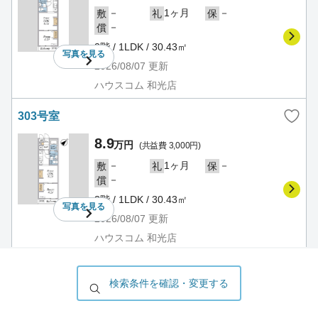
－
1ヶ月
－
敷
礼
保
－
償
3階 / 1LDK / 30.43㎡
写真を
見る
2026/08/07
更新
ハウスコム 和光店
303号室
8.9
万円
(共益費 3,000円)
－
1ヶ月
－
敷
礼
保
－
償
3階 / 1LDK / 30.43㎡
写真を
見る
2026/08/07
更新
ハウスコム 和光店
305号室
検索条件を確認・変更する
8.9
万円
(共益費 3,000円)