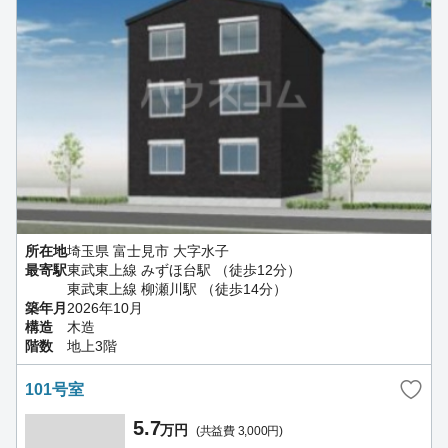
所在地
埼玉県 富士見市 大字水子
最寄駅
東武東上線 みずほ台駅 （徒歩12分）
東武東上線 柳瀬川駅 （徒歩14分）
築年月
2026年10月
構造
木造
階数
地上3階
101号室
5.7
万円
(共益費 3,000円)