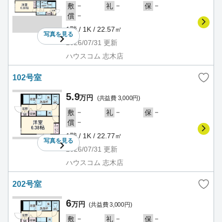
－
－
－
敷
礼
保
－
償
1階 / 1K / 22.57㎡
写真を
見る
2026/07/31
更新
ハウスコム 志木店
102号室
5.9
万円
(共益費 3,000円)
－
－
－
敷
礼
保
－
償
1階 / 1K / 22.77㎡
写真を
見る
2026/07/31
更新
ハウスコム 志木店
202号室
6
万円
(共益費 3,000円)
－
－
－
敷
礼
保