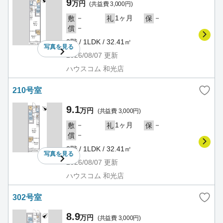
9
万円
(共益費 3,000円)
－
1ヶ月
－
敷
礼
保
－
償
2階 / 1LDK / 32.41㎡
写真を
見る
2026/08/07
更新
ハウスコム 和光店
210号室
9.1
万円
(共益費 3,000円)
－
1ヶ月
－
敷
礼
保
－
償
2階 / 1LDK / 32.41㎡
写真を
見る
2026/08/07
更新
ハウスコム 和光店
302号室
8.9
万円
(共益費 3,000円)