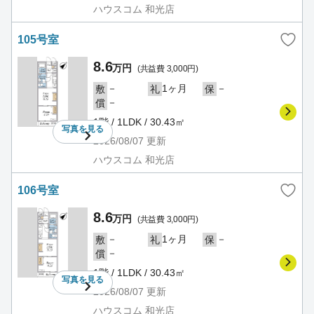
ハウスコム 和光店
105号室
8.6
万円
(共益費 3,000円)
－
1ヶ月
－
敷
礼
保
－
償
1階 / 1LDK / 30.43㎡
写真を
見る
2026/08/07
更新
ハウスコム 和光店
106号室
8.6
万円
(共益費 3,000円)
－
1ヶ月
－
敷
礼
保
－
償
1階 / 1LDK / 30.43㎡
写真を
見る
2026/08/07
更新
ハウスコム 和光店