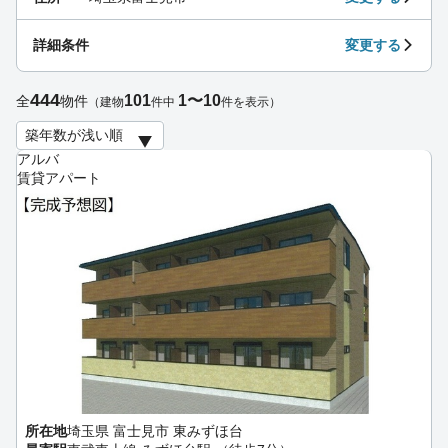
詳細条件
変更する
444
101
1〜10
全
物件
（建物
件中
件を表示）
アルバ
賃貸アパート
所在地
埼玉県 富士見市 東みずほ台