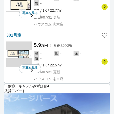
－
償
2階 / 1K / 22.77㎡
写真を
見る
2026/07/31
更新
ハウスコム 志木店
301号室
5.9
万円
(共益費 3,000円)
－
－
－
敷
礼
保
－
償
3階 / 1K / 22.57㎡
写真を
見る
2026/07/31
更新
ハウスコム 志木店
（仮称）キャメルみずほ台4
賃貸アパート