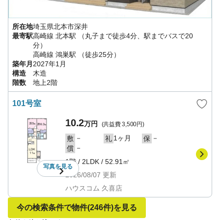
所在地
埼玉県
北本市
深井
最寄駅
高崎線
北本駅
（丸子まで徒歩4分、駅までバスで20
分）
高崎線
鴻巣駅
（徒歩25分）
築年月
2027年1月
構造
木造
階数
地上2階
101号室
10.2
万円
(共益費
3,500円
)
－
1ヶ月
－
敷
礼
保
－
償
1階
/
2LDK
/
52.91㎡
写真を
見る
2026/08/07
更新
ハウスコム 久喜店
今の検索条件で物件
(246件)
を見る