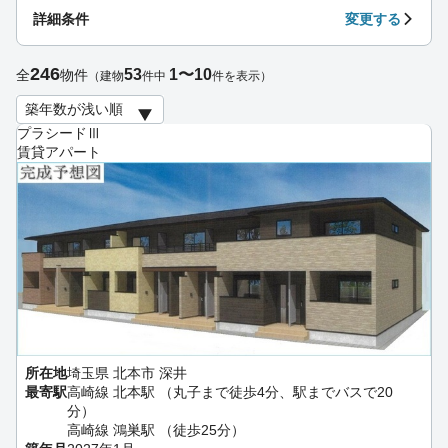
詳細条件
変更する
246
53
1〜10
全
物件
（建物
件中
件を表示）
プラシードⅢ
賃貸アパート
所在地
埼玉県 北本市 深井
最寄駅
高崎線 北本駅 （丸子まで徒歩4分、駅までバスで20
分）
高崎線 鴻巣駅 （徒歩25分）