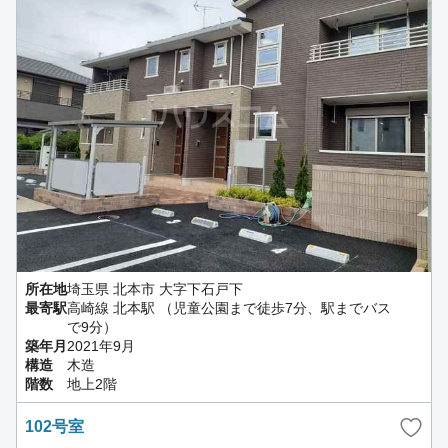
所在地
埼玉県 北本市 大字下石戸下
最寄駅
高崎線 北本駅 （児童公園まで徒歩7分、駅までバス
で9分）
築年月
2021年9月
構造
木造
階数
地上2階
102号室