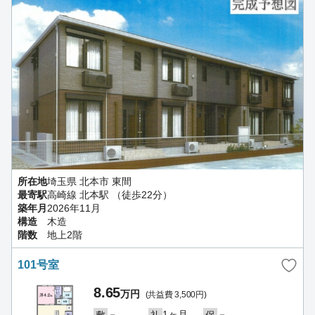
所在地
埼玉県 北本市 東間
最寄駅
高崎線 北本駅 （徒歩22分）
築年月
2026年11月
構造
木造
階数
地上2階
101号室
8.65
万円
(共益費 3,500円)
－
1ヶ月
－
敷
礼
保