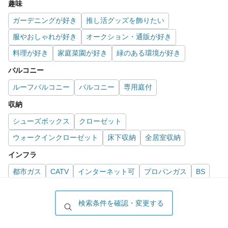
趣味
ガーデニングが好き
推し活グッズを飾りたい
服やおしゃれが好き
オークション・通販が好き
料理が好き
家庭菜園が好き
緑のある環境が好き
バルコニー
ルーフバルコニー
バルコニー
専用庭付
収納
シューズボックス
クローゼット
ウォークインクローゼット
床下収納
全居室収納
インフラ
都市ガス
CATV
インターネット可
プロパンガス
BS
オール電化
CS
検索条件を確認・変更する
位置・立地
2階以上
最上階
1階
角部屋
南向き