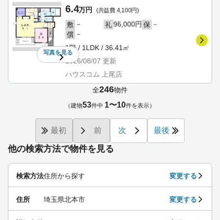
6.4
万円
(共益費 4,100円)
－
96,000円
－
敷
礼
保
－
償
1階 / 1LDK / 36.41㎡
写真を
見る
2026/08/07
更新
ハウスコム 上尾店
246
全
物件
53
1〜10
（建物
件中
件を表示）
最初
前
次
最後
他の検索方法で物件を見る
検索方法
住所から探す
変更する
住所
埼玉県北本市
変更する