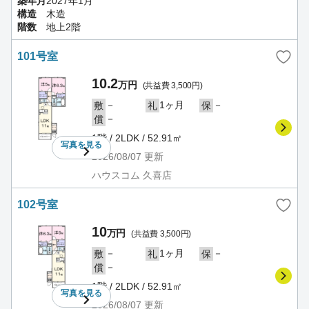
築年月
2027年1月
構造
木造
階数
地上2階
101号室
10.2
万円
(共益費 3,500円)
－
1ヶ月
－
敷
礼
保
－
償
1階 / 2LDK / 52.91㎡
写真を
見る
2026/08/07
更新
ハウスコム 久喜店
102号室
10
万円
(共益費 3,500円)
－
1ヶ月
－
敷
礼
保
－
償
1階 / 2LDK / 52.91㎡
写真を
見る
2026/08/07
更新