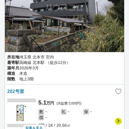
所在地
埼玉県 北本市 宮内
最寄駅
高崎線 北本駅 （徒歩12分）
築年月
2026年3月
構造
木造
階数
地上3階
202号室
5.1
万円
(共益費 5,000円)
－
－
－
敷
礼
保
－
償
2階 / 1K / 20.56㎡
写真を
見る