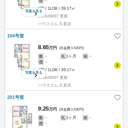
－
償
1階 / 1LDK / 39.17㎡
写真を
見る
2026/08/07
更新
ハウスコム 久喜店
104号室
8.65
万円
(共益費 3,500円)
－
1ヶ月
－
敷
礼
保
－
償
1階 / 1LDK / 39.17㎡
写真を
見る
2026/08/07
更新
ハウスコム 久喜店
201号室
9.25
万円
(共益費 3,500円)
－
1ヶ月
－
敷
礼
保
－
償