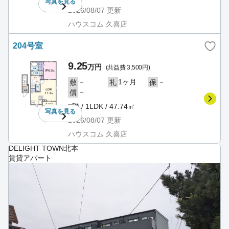
写真を
見る
2026/08/07
更新
ハウスコム 久喜店
204号室
9.25
万円
(共益費 3,500円)
－
1ヶ月
－
敷
礼
保
－
償
2階 / 1LDK / 47.74㎡
写真を
見る
2026/08/07
更新
ハウスコム 久喜店
DELIGHT TOWN北本
賃貸アパート