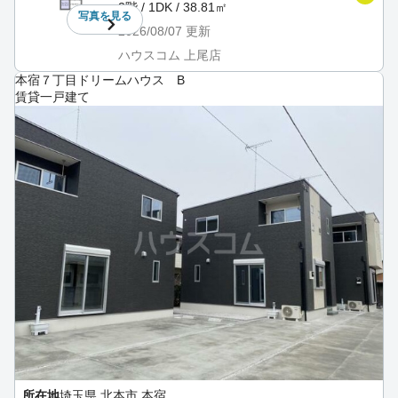
2階 / 1DK / 38.81㎡
写真を
見る
2026/08/07
更新
ハウスコム 上尾店
本宿７丁目ドリームハウス B
賃貸一戸建て
所在地
埼玉県 北本市 本宿