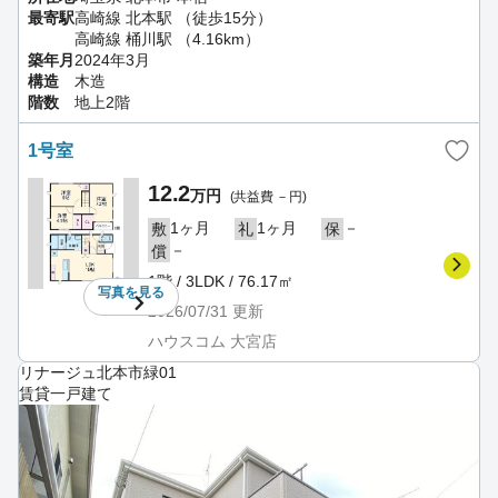
最寄駅
高崎線 北本駅 （徒歩15分）
高崎線 桶川駅 （4.16km）
築年月
2024年3月
構造
木造
階数
地上2階
1号室
12.2
万円
(共益費 －円)
1ヶ月
1ヶ月
－
敷
礼
保
－
償
1階 / 3LDK / 76.17㎡
写真を
見る
2026/07/31
更新
ハウスコム 大宮店
リナージュ北本市緑01
賃貸一戸建て