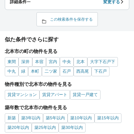
詳細条件
ー
変更する
この検索条件を保存する
似た条件でさらに探す
北本市の町の物件を見る
東間
深井
本宿
宮内
中央
北本
大字下石戸下
中丸
緑
本町
二ツ家
石戸
西高尾
下石戸
物件種別で北本市の物件を見る
賃貸マンション
賃貸アパート
賃貸一戸建て
築年数で北本市の物件を見る
新築
築3年以内
築5年以内
築10年以内
築15年以内
築20年以内
築25年以内
築30年以内