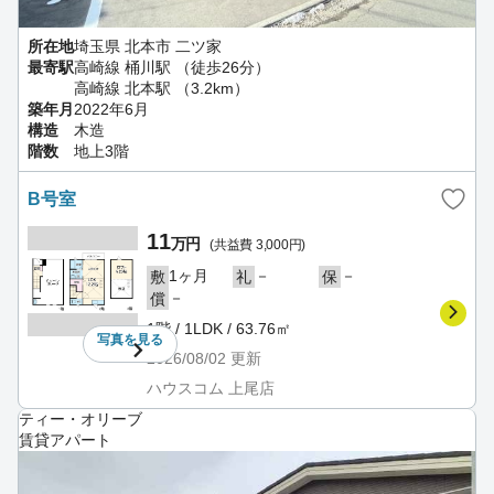
所在地
埼玉県 北本市 二ツ家
最寄駅
高崎線 桶川駅 （徒歩26分）
高崎線 北本駅 （3.2km）
築年月
2022年6月
構造
木造
階数
地上3階
B号室
11
万円
(共益費 3,000円)
1ヶ月
－
－
敷
礼
保
－
償
1階 / 1LDK / 63.76㎡
写真を
見る
2026/08/02
更新
ハウスコム 上尾店
ティー・オリーブ
賃貸アパート