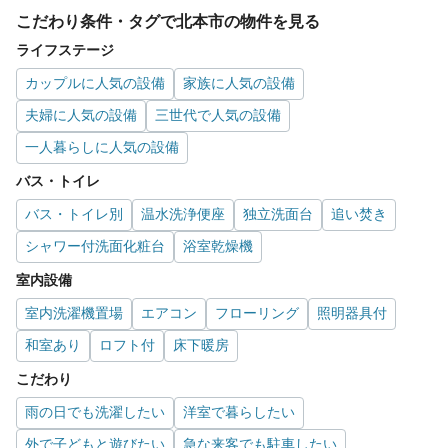
こだわり条件・タグで北本市の物件を見る
ライフステージ
カップルに人気の設備
家族に人気の設備
夫婦に人気の設備
三世代で人気の設備
一人暮らしに人気の設備
バス・トイレ
バス・トイレ別
温水洗浄便座
独立洗面台
追い焚き
シャワー付洗面化粧台
浴室乾燥機
室内設備
室内洗濯機置場
エアコン
フローリング
照明器具付
和室あり
ロフト付
床下暖房
こだわり
雨の日でも洗濯したい
洋室で暮らしたい
外で子どもと遊びたい
急な来客でも駐車したい