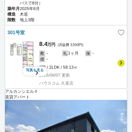
バスで8分）
築年月
2025年8月
構造
木造
階数
地上3階
301号室
8.4
万円
(共益費 3,500円)
－
1ヶ月
－
敷
礼
保
－
償
3階 / 2LDK / 58.13㎡
写真を
見る
2026/08/07
更新
ハウスコム 久喜店
アルカンシエルⅡ
賃貸アパート