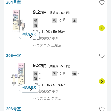
204号室
9.2
万円
(共益費 3,500円)
－
1ヶ月
－
敷
礼
保
－
償
2階 / 1LDK / 50.98㎡
写真を
見る
2026/08/07
更新
ハウスコム 上尾店
205号室
9.2
万円
(共益費 3,500円)
－
1ヶ月
－
敷
礼
保
－
償
2階 / 1LDK / 51.80㎡
写真を
見る
2026/08/07
更新
ハウスコム 久喜店
206号室