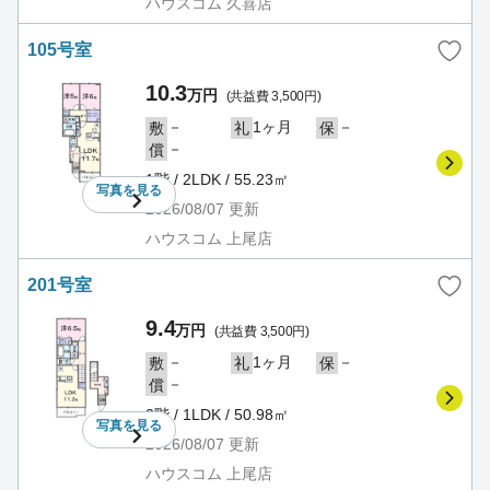
ハウスコム 久喜店
105号室
10.3
万円
(共益費 3,500円)
－
1ヶ月
－
敷
礼
保
－
償
1階 / 2LDK / 55.23㎡
写真を
見る
2026/08/07
更新
ハウスコム 上尾店
201号室
9.4
万円
(共益費 3,500円)
－
1ヶ月
－
敷
礼
保
－
償
2階 / 1LDK / 50.98㎡
写真を
見る
2026/08/07
更新
ハウスコム 上尾店