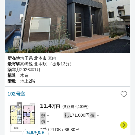
所在地
埼玉県 北本市 宮内
最寄駅
高崎線 北本駅 （徒歩13分）
築年月
2026年1月
構造
木造
階数
地上2階
102号室
11.4
万円
(共益費 4,100円)
－
171,000円
－
敷
礼
保
－
償
1階 / 2LDK / 66.80㎡
写真を
見る