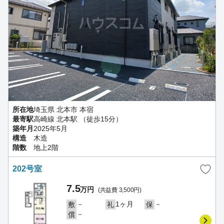
所在地
埼玉県 北本市 本宿
最寄駅
高崎線 北本駅 （徒歩15分）
築年月
2025年5月
構造
木造
階数
地上2階
202号室
7.5
万円
(共益費 3,500円)
－
1ヶ月
－
敷
礼
保
－
償