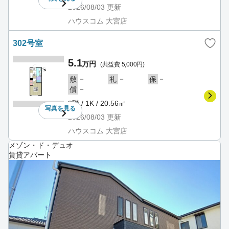
2026/08/03
更新
ハウスコム 大宮店
302号室
5.1
万円
(共益費 5,000円)
－
－
－
敷
礼
保
－
償
3階 / 1K / 20.56㎡
写真を
見る
2026/08/03
更新
ハウスコム 大宮店
メゾン・ド・デュオ
賃貸アパート