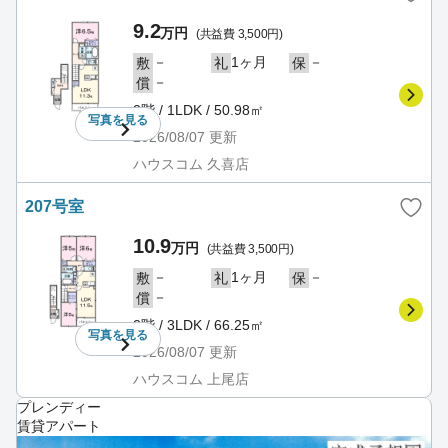
9.2
万円
(共益費 3,500円)
－
1ヶ月
－
敷
礼
保
－
償
2階 / 1LDK / 50.98㎡
写真を
見る
2026/08/07
更新
ハウスコム 久喜店
207号室
10.9
万円
(共益費 3,500円)
－
1ヶ月
－
敷
礼
保
－
償
2階 / 3LDK / 66.25㎡
写真を
見る
2026/08/07
更新
ハウスコム 上尾店
プレンディー
賃貸アパート