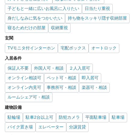
子どもと一緒に広いお風呂に入りたい
日当たり重視
身だしなみに気をつかいたい
持ち物をスッキリ隠す収納部屋
寝るためだけの部屋
収納重視
玄関
TVモニタ付インターホン
宅配ボックス
オートロック
入居条件
保証人不要
外国人可・相談
２人入居可
オンライン相談可
ペット可・相談
即入居可
オンライン内見可
事務所可・相談
楽器可・相談
ルームシェア可・相談
建物設備
駐輪場
駐車2台以上可
防犯カメラ
平面駐車場
駐車場
バイク置き場
エレベーター
分譲賃貸