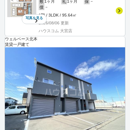
1ヶ月
1ヶ月
－
敷
礼
保
－
償
1階 / 3LDK / 95.64㎡
写真を
見る
2026/08/06
更新
ハウスコム 大宮店
ウェルベース北本
賃貸一戸建て