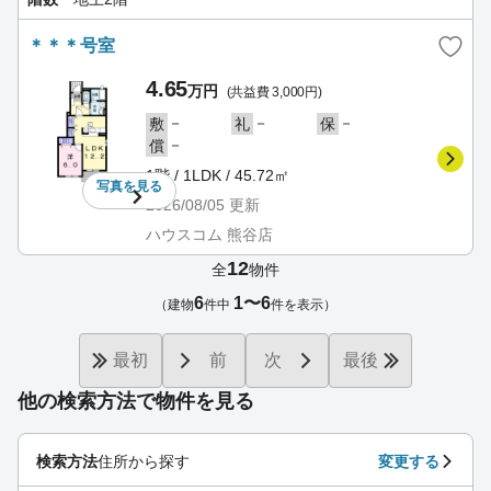
＊＊＊号室
4.65
万円
(共益費 3,000円)
－
－
－
敷
礼
保
－
償
1階 / 1LDK / 45.72㎡
写真を
見る
2026/08/05
更新
ハウスコム 熊谷店
12
全
物件
6
1〜6
（建物
件中
件を表示）
最初
前
次
最後
他の検索方法で物件を見る
検索方法
住所から探す
変更する