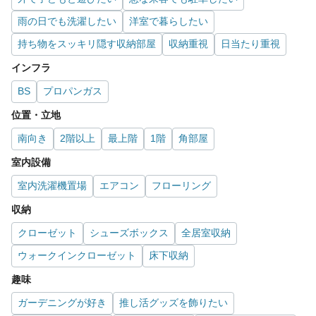
雨の日でも洗濯したい
洋室で暮らしたい
持ち物をスッキリ隠す収納部屋
収納重視
日当たり重視
インフラ
BS
プロパンガス
位置・立地
南向き
2階以上
最上階
1階
角部屋
室内設備
室内洗濯機置場
エアコン
フローリング
収納
クローゼット
シューズボックス
全居室収納
ウォークインクローゼット
床下収納
趣味
ガーデニングが好き
推し活グッズを飾りたい