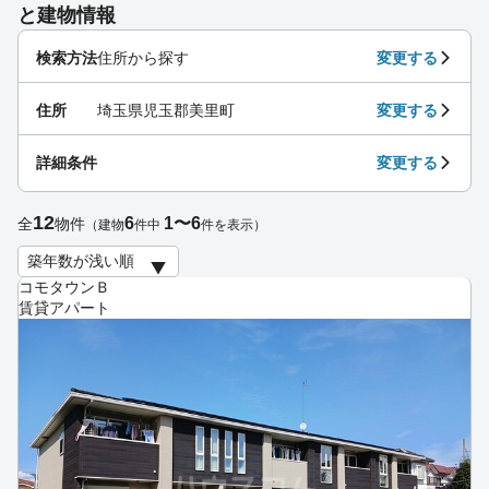
と建物情報
検索方法
住所から探す
変更する
住所
埼玉県児玉郡美里町
変更する
詳細条件
変更する
12
6
1〜6
全
物件
（建物
件中
件を表示）
コモタウンＢ
賃貸アパート