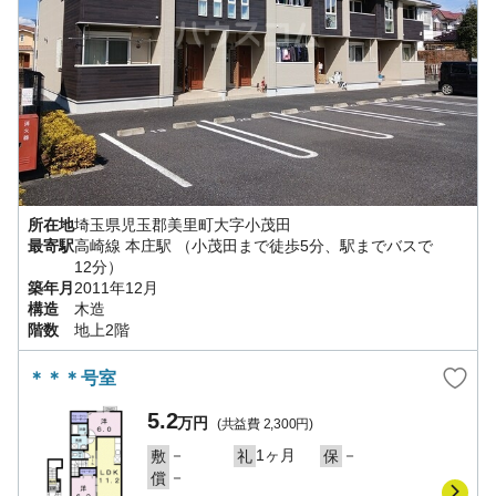
所在地
埼玉県
児玉郡美里町
大字小茂田
最寄駅
高崎線
本庄駅
（小茂田まで徒歩5分、駅までバスで
12分）
築年月
2011年12月
構造
木造
階数
地上2階
＊＊＊号室
5.2
万円
(共益費
2,300円
)
－
1ヶ月
－
敷
礼
保
－
償