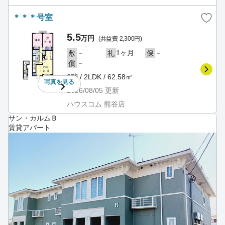
＊＊＊号室
5.5
万円
(共益費 2,300円)
－
1ヶ月
－
敷
礼
保
－
償
2階 / 2LDK / 62.58㎡
写真を
見る
2026/08/05
更新
ハウスコム 熊谷店
サン・カルムＢ
賃貸アパート