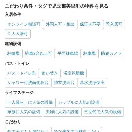
こだわり条件・タグで児玉郡美里町の物件を見る
入居条件
オンライン相談可
外国人可・相談
保証人不要
即入居可
２人入居可
建物設備
駐輪場
駐車2台以上可
平面駐車場
駐車場
防犯カメラ
バス・トイレ
バス・トイレ別
追い焚き
浴室乾燥機
シャワー付洗面化粧台
独立洗面台
温水洗浄便座
ライフステージ
一人暮らしに人気の設備
カップルに人気の設備
家族に人気の設備
夫婦に人気の設備
三世代で人気の設備
こだわり
外で子どもと遊びたい
急な来客でも駐車したい