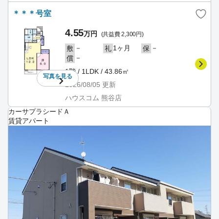
＊＊＊号室
4.55
万円
(共益費 2,300円)
－
1ヶ月
－
敷
礼
保
－
償
1階 / 1LDK / 43.86㎡
写真を
見る
2026/08/05
更新
ハウスコム 熊谷店
カーサプラシードＡ
賃貸アパート