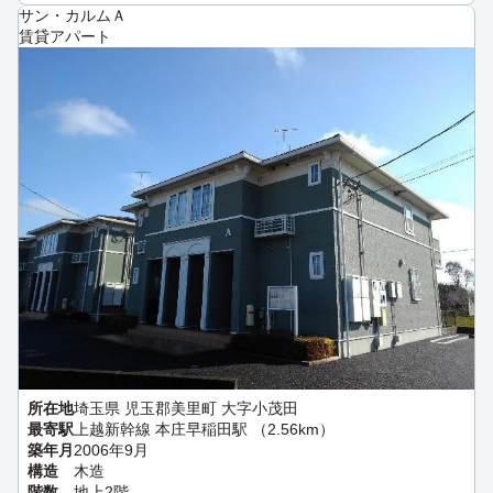
サン・カルムＡ
賃貸アパート
所在地
埼玉県 児玉郡美里町 大字小茂田
最寄駅
上越新幹線 本庄早稲田駅 （2.56km）
築年月
2006年9月
構造
木造
階数
地上2階