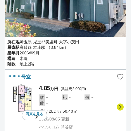
所在地
埼玉県 児玉郡美里町 大字小茂田
最寄駅
高崎線 本庄駅 （3.84km）
築年月
2006年9月
構造
木造
階数
地上2階
＊＊＊号室
4.85
万円
(共益費 3,000円)
－
－
－
敷
礼
保
－
償
2階 / 2LDK / 58.48㎡
写真を
見る
2026/08/05
更新
ハウスコム 熊谷店