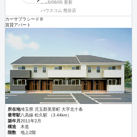
2026/08/05
更新
ハウスコム 熊谷店
カーサプラシードＢ
賃貸アパート
所在地
埼玉県 児玉郡美里町 大字北十条
最寄駅
八高線 松久駅 （3.44km）
築年月
2011年2月
構造
木造
階数
地上2階