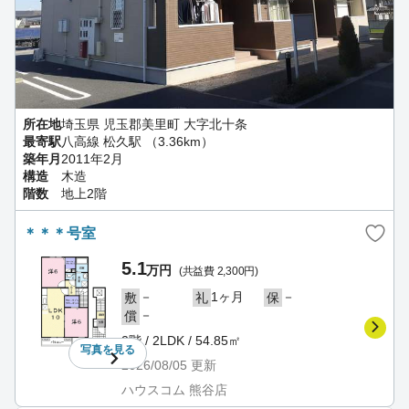
所在地
埼玉県 児玉郡美里町 大字北十条
最寄駅
八高線 松久駅 （3.36km）
築年月
2011年2月
構造
木造
階数
地上2階
＊＊＊号室
5.1
万円
(共益費 2,300円)
－
1ヶ月
－
敷
礼
保
－
償
2階 / 2LDK / 54.85㎡
写真を
見る
2026/08/05
更新
ハウスコム 熊谷店