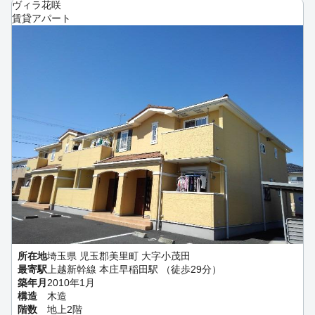
ヴィラ花咲
賃貸アパート
所在地
埼玉県 児玉郡美里町 大字小茂田
最寄駅
上越新幹線 本庄早稲田駅 （徒歩29分）
築年月
2010年1月
構造
木造
階数
地上2階