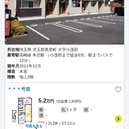
所在地
埼玉県 児玉郡美里町 大字小茂田
最寄駅
高崎線 本庄駅 （小茂田まで徒歩5分、駅までバスで
12分）
築年月
2011年12月
構造
木造
階数
地上2階
＊＊＊号室
5.2
万円
(共益費 2,300円)
－
1ヶ月
－
敷
礼
保
－
償
2階 / 2LDK / 57.21㎡
写真を
見る