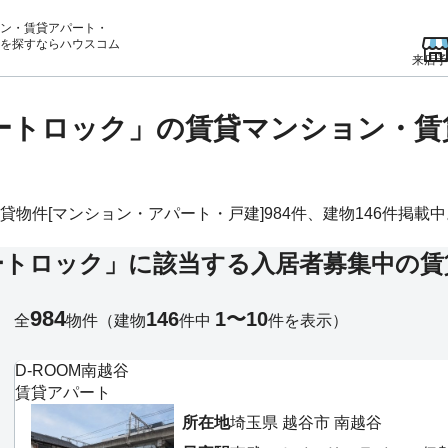
ン・賃貸アパート・
を
探すならハウスコム
来店予
オートロック」の賃貸マンション・
件[マンション・アパート・戸建]984件、建物146件掲載中。物
ートロック」に該当する入居者募集中の賃
984
146
1〜10
全
物件
（建物
件中
件を表示）
D-ROOM南越谷
賃貸アパート
所在地
埼玉県 越谷市 南越谷