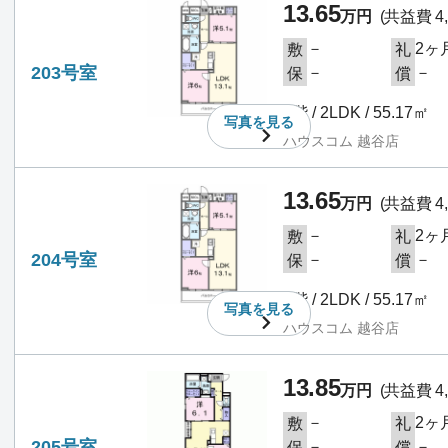
13.65
万円
(共益費 4,
－
2ヶ
敷
礼
203号室
－
－
保
償
2階 / 2LDK / 55.17㎡
写真を
見る
ハウスコム 越谷店
13.65
万円
(共益費 4,
－
2ヶ
敷
礼
204号室
－
－
保
償
2階 / 2LDK / 55.17㎡
写真を
見る
ハウスコム 越谷店
13.85
万円
(共益費 4,
－
2ヶ
敷
礼
205号室
－
－
保
償