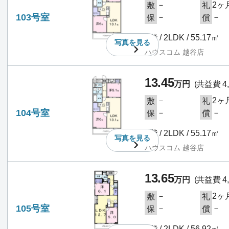
－
2ヶ
敷
礼
103号室
－
－
保
償
1階 / 2LDK / 55.17㎡
写真を
見る
ハウスコム 越谷店
13.45
万円
(共益費 4,
－
2ヶ
敷
礼
104号室
－
－
保
償
1階 / 2LDK / 55.17㎡
写真を
見る
ハウスコム 越谷店
13.65
万円
(共益費 4,
－
2ヶ
敷
礼
105号室
－
－
保
償
1階 / 2LDK / 56.92㎡