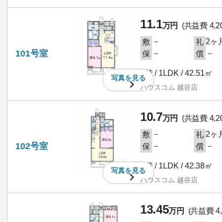
11.1
万円
(共益費 4,2
－
2ヶ
敷
礼
101号室
－
－
保
償
1階 / 1LDK / 42.51㎡
写真を
見る
ハウスコム 越谷店
10.7
万円
(共益費 4,2
－
2ヶ
敷
礼
102号室
－
－
保
償
1階 / 1LDK / 42.38㎡
写真を
見る
ハウスコム 越谷店
13.45
万円
(共益費 4,