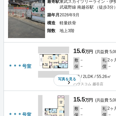
最寄駅
東武スカイツリーライン・伊勢
武蔵野線 南越谷駅 （徒歩3分
築年月
2026年9月
構造
軽量鉄骨
階数
地上3階
15.6
万円
(共益費 5,0
－
2ヶ
敷
礼
＊＊＊号室
－
－
保
償
1階 / 2LDK / 55.26㎡
写真を
見る
ハウスコム 越谷店
15.5
万円
(共益費 5,0
－
2ヶ
敷
礼
＊＊＊号室
－
－
保
償