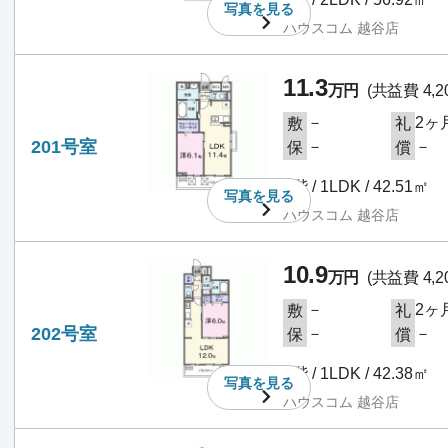
写真を
見る
ハウスコム 越谷店
11.3
万円
(共益費 4,2
－
2ヶ
敷
礼
201号室
－
－
保
償
2階 / 1LDK / 42.51㎡
写真を
見る
ハウスコム 越谷店
10.9
万円
(共益費 4,2
－
2ヶ
敷
礼
202号室
－
－
保
償
2階 / 1LDK / 42.38㎡
写真を
見る
ハウスコム 越谷店