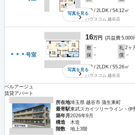
1階 / 2LDK / 54.12㎡
写真を
見る
ハウスコム 越谷店
16
万円
(共益費 5,000
－
2ヶ
敷
礼
＊＊＊号室
－
－
保
償
3階 / 2LDK / 55.26㎡
写真を
見る
ハウスコム 越谷店
ベルアージュ
賃貸アパート
所在地
埼玉県 越谷市 蒲生東町
最寄駅
東武スカイツリーライン・伊勢
築年月
2026年9月
構造
木造
階数
地上3階