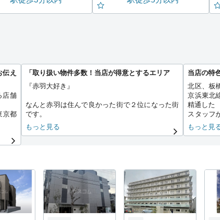
お伝え
「取り扱い物件多数！当店が得意とするエリア
当店の特
『赤羽大好き』
北区、板
る店舗
京浜東北
なんと赤羽は住んで良かった街で２位になった街
精通した
東京都
です。
スタッフ
下町の雰囲気の居酒屋が多い街並みは、憧れの住
す。
もっと見る
もっと見
みたい街とはちょっと違うけど、スーパーが充実
自社物件
2位を
しているし、交通の要所であり利便性がとても高
部屋を取
。
いです。
お部屋探
キレイ
、東口
密集した住宅街と、大規模団地が共にあり、特に
の聖地
赤羽台団地は23区初の大規模団地として歴史があ
ります。
の特徴
最近では、赤羽のごちゃまぜになった街並みが漫
画化になったりして、マニアックな人気が高まっ