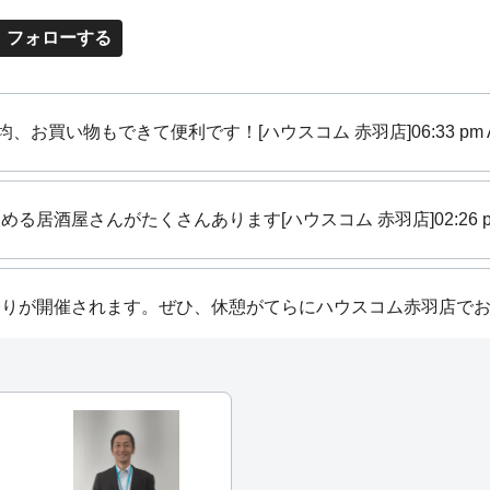
赤羽駅
ワンルーム 7.18万円
フォローする
1K 8.33万円
、乗り
1DK 9.84万円
1LDK 12.38万円
ほどで
2DK 12.24万円
たりで
2LDK 15.78万円
均、お買い物もできて便利です！[ハウスコム 赤羽店]
06:33 pm 
す。と
川口駅
ないと
ワンルーム 6.41万円
。
1K 6.90万円
める居酒屋さんがたくさんあります[ハウスコム 赤羽店]
02:26 
1DK 8.41万円
あるた
1LDK 10.61万円
すいで
2DK 8.44万円
2LDK 11.94万円
祭りが開催されます。ぜひ、休憩がてらにハウスコム赤羽店で
「一番
食でき
気のス
供が心
を出てすぐにハウスコム赤羽店がありますので、お部屋探しにぜ
、希望