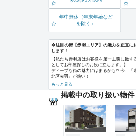
年中無休（年末年始など
を除く）
今注目の街【赤羽エリア】の魅力を正直に
します！
【私たち赤羽店はお客様を第一主義に徹す
としてお部屋探しのお役に立ちます。】
ディープな街の魅力にはまるかも!? 今、『
北区赤羽』が熱い！
もっと見る
赤羽は、「穴場だと思う街ランキング」で
掲載中の取り扱い物件
獲得するほど、注目されている街なんです
そんな赤羽は、再開発が行われ西口側は、
で落ち着いた住環境が整っています。一方
側は赤羽らしさがそのまま残った、酒好き
です。
東西で雰囲気がまったく異なるのが、赤羽
の1つです！