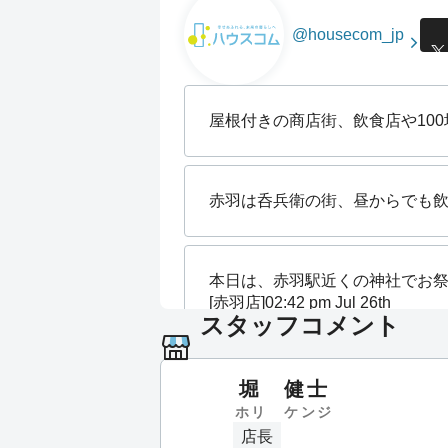
・JR湘南新宿ライン
・JR東北本線
@housecom_jp
東京駅、池袋駅などといった都内主要駅へ
換えなしでアクセスが可能です！
さらに横浜駅にも乗り換えをせずに、45分
行けちゃいますよ。休日のお出かけにぴっ
屋根付きの商店街、飲食店や100
すね。
ただ朝夕のラッシュ時は、すごく混雑しま
くに埼京線が混むので、少し早めに家をで
いけなくて、ちょっと不便だったりします
赤羽は呑兵衛の街、昼からでも飲
赤羽駅はいろいろなジャンルの飲食店が
め、自炊をあまりしない人でも生活がしや
す。
本日は、赤羽駅近くの神社でお
東口には、サラリーマンに人気の飲み屋街
[赤羽店]
02:42 pm Jul 26th
街」があります。リーズナブルな価格で飲
スタッフコメント
ると、サラリーマンだけでなく女性にも人
ポットです。
女性の一人暮らしで不安な方や、小さな子
今日も快晴ですね、赤羽駅南改札
堀 健士
配な方は、相談して下さい。
店]
10:36 am Jul 21st
ホリ ケンジ
治安が良く安心できる地域を提案致します
店長
にピッタリなお部屋も紹介致します。