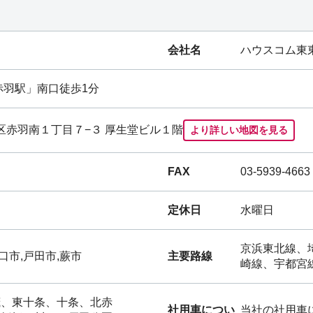
会社名
ハウスコム東
赤羽駅
」南口徒歩1分
都北区赤羽南１丁目７−３ 厚生堂ビル１階
より詳しい地図を見る
FAX
03-5939-4663
定休日
水曜日
京浜東北線、
口市,戸田市,蕨市
主要路線
崎線、宇都宮
茂、東十条、十条、北赤
社用車につい
当社の社用車