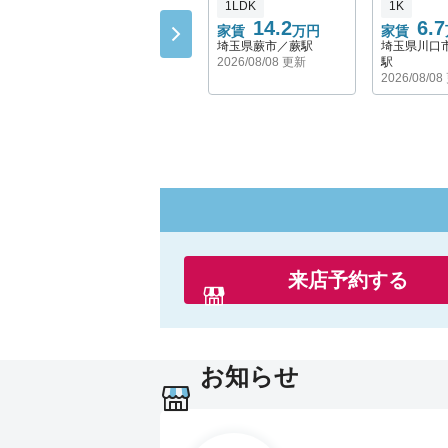
1LDK
1K
住みやすい点
14.2
6.7
・買い物スポットが充実
家賃
万円
家賃
埼玉県蕨市／蕨駅
埼玉県川口
・飲食店が豊富にある
2026/08/08 更新
駅
・交通の便が抜群に良い
2026/08/0
住みにくい点
・東口側に水商売や風俗店がある
・朝夕の通勤ラッシュ時はすごく混雑する
・家賃が高め
赤羽駅の東口駅付近には風俗店や飲み屋街
ので、子供や女性からは敬遠されがちです
西口側は落ち着いているので、女性の一人
にはこちらがおすすめですよ。（東口にも
来店予約する
いた場所はあります）
ちなみに東口の駅前に交番が1件あります！
赤羽駅は、全部で5路線使えて交通の便が
良いです！使える路線の一覧は以下の通り
お知らせ
・JR京浜東北・根岸線
・JR埼京線
・JR高崎線