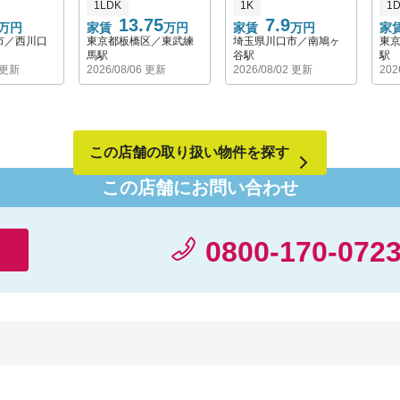
1LDK
1K
1
ています。
13.75
7.9
万円
家賃
万円
家賃
万円
家
市／西川口
東京都板橋区／東武練
埼玉県川口市／南鳩ヶ
東
下町のような懐かしさや人情に触れることができ
馬駅
谷駅
駅
る赤羽は、子育て世代にも優しい街です。多様な
8 更新
2026/08/06 更新
2026/08/02 更新
202
魅力を兼ね備えた赤羽は、東京にいながらほっと
一息つける、そして、あらゆる年齢の人が暮らし
やすさを感じられる温かい街です。
ぜひ貴方も赤羽ライフを始めませんか？
この店舗の取り扱い物件を探す
がある
もちろん赤羽ライフ以外のご提案もお任せ下さ
この店舗にお問い合わせ
。
い！
暮らし
私は赤羽店の前は川口店に在籍していましたので
落ち着
埼玉県もお任せください！
0800-170-072
赤羽駅から川口駅まで京浜東北線で3分でお部屋
のグレードが上がります。
とても
赤羽駅と川口駅のお部屋を比べて自分に合って地
です。
域・お部屋を見つけてください。
参考までに赤羽駅と川口駅の家賃相場になりま
す。