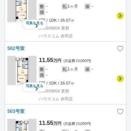
－
1ヶ月
－
敷
礼
保
－
償
5階 / 1DK / 26.07㎡
写真を
見る
2026/08/04
更新
ハウスコム 赤羽店
502号室
11.55
万円
(共益費 15,000円)
－
1ヶ月
－
敷
礼
保
－
償
5階 / 1DK / 26.07㎡
写真を
見る
2026/08/04
更新
ハウスコム 赤羽店
503号室
11.55
万円
(共益費 15,000円)