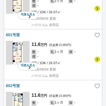
－
1ヶ月
－
敷
礼
保
－
償
5階 / 1DK / 26.07㎡
写真を
見る
2026/08/04
更新
ハウスコム 赤羽店
601号室
11.6
万円
(共益費 15,000円)
－
1ヶ月
－
敷
礼
保
－
償
6階 / 1DK / 26.07㎡
写真を
見る
2026/08/04
更新
ハウスコム 赤羽店
602号室
11.6
万円
(共益費 15,000円)
－
1ヶ月
－
敷
礼
保