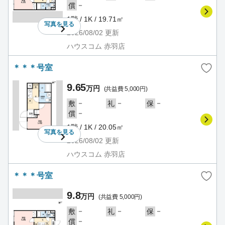
－
償
1階 / 1K / 19.71㎡
写真を
見る
2026/08/02
更新
ハウスコム 赤羽店
＊＊＊号室
9.65
万円
(共益費 5,000円)
－
－
－
敷
礼
保
－
償
1階 / 1K / 20.05㎡
写真を
見る
2026/08/02
更新
ハウスコム 赤羽店
＊＊＊号室
9.8
万円
(共益費 5,000円)
－
－
－
敷
礼
保
－
償