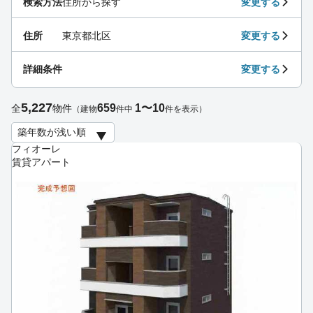
検索方法
住所から探す
変更する
住所
東京都北区
変更する
詳細条件
変更する
5,227
659
1〜10
全
物件
（建物
件中
件を表示）
フィオーレ
賃貸アパート