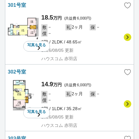
301号室
18.5
万円
(共益費 6,000円)
－
2ヶ月
－
敷
礼
保
－
償
3階 / 2LDK / 48.65㎡
写真を
見る
2026/08/05
更新
ハウスコム 赤羽店
302号室
14.9
万円
(共益費 6,000円)
－
2ヶ月
－
敷
礼
保
－
償
3階 / 1LDK / 35.28㎡
写真を
見る
2026/08/05
更新
ハウスコム 赤羽店
303号室