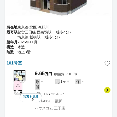
所在地
東京都 北区 滝野川
最寄駅
都営三田線 西巣鴨駅 （徒歩4分）
埼京線 板橋駅 （徒歩9分）
築年月
2026年11月
構造
木造
階数
地上3階
101号室
9.65
万円
(共益費 3,500円)
－
1ヶ月
－
敷
礼
保
－
償
1階 / 1K / 23.43㎡
写真を
見る
2026/08/05
更新
ハウスコム 王子店