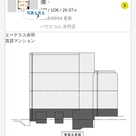
－
償
6階 / 1DK / 26.07㎡
写真を
見る
2026/08/04
更新
ハウスコム 赤羽店
エーテラス赤羽
賃貸マンション