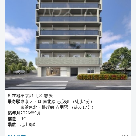
所在地
東京都 北区 志茂
最寄駅
東京メトロ 南北線 志茂駅 （徒歩4分）
京浜東北・根岸線 赤羽駅 （徒歩17分）
築年月
2026年9月
構造
RC
階数
地上9階