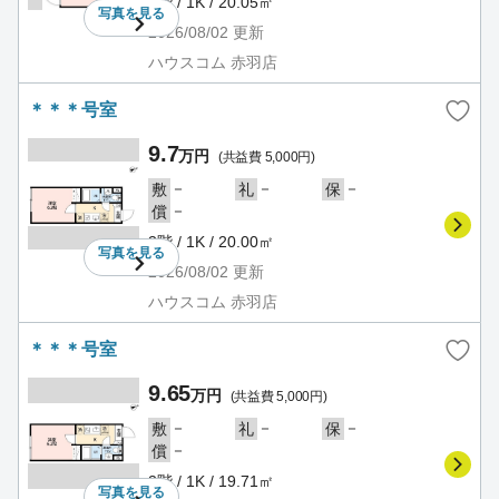
2階 / 1K / 20.05㎡
写真を
見る
2026/08/02
更新
ハウスコム 赤羽店
＊＊＊号室
9.7
万円
(共益費 5,000円)
－
－
－
敷
礼
保
－
償
3階 / 1K / 20.00㎡
写真を
見る
2026/08/02
更新
ハウスコム 赤羽店
＊＊＊号室
9.65
万円
(共益費 5,000円)
－
－
－
敷
礼
保
－
償
3階 / 1K / 19.71㎡
写真を
見る