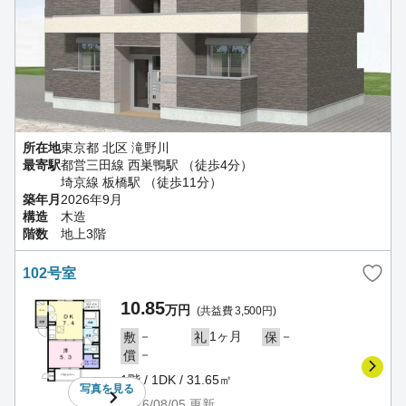
所在地
東京都 北区 滝野川
最寄駅
都営三田線 西巣鴨駅 （徒歩4分）
埼京線 板橋駅 （徒歩11分）
築年月
2026年9月
構造
木造
階数
地上3階
102号室
10.85
万円
(共益費 3,500円)
－
1ヶ月
－
敷
礼
保
－
償
1階 / 1DK / 31.65㎡
写真を
見る
2026/08/05
更新