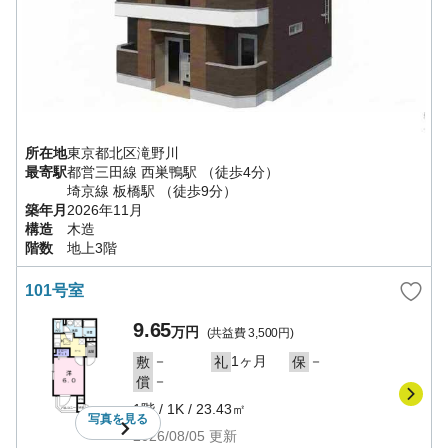
所在地
東京都
北区
滝野川
最寄駅
都営三田線
西巣鴨駅
（徒歩4分）
埼京線
板橋駅
（徒歩9分）
築年月
2026年11月
構造
木造
階数
地上3階
101号室
9.65
万円
(共益費
3,500円
)
－
1ヶ月
－
敷
礼
保
－
償
1階
/
1K
/
23.43㎡
写真を
見る
2026/08/05
更新