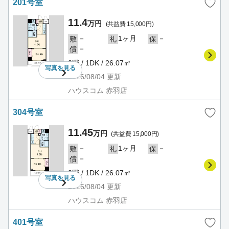
201号室
11.4
万円
(共益費 15,000円)
－
1ヶ月
－
敷
礼
保
－
償
2階 / 1DK / 26.07㎡
写真を
見る
2026/08/04
更新
ハウスコム 赤羽店
304号室
11.45
万円
(共益費 15,000円)
－
1ヶ月
－
敷
礼
保
－
償
3階 / 1DK / 26.07㎡
写真を
見る
2026/08/04
更新
ハウスコム 赤羽店
401号室