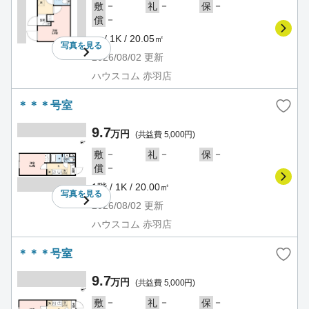
－
－
－
敷
礼
保
－
償
－ / 1K / 20.05㎡
写真を
見る
2026/08/02
更新
ハウスコム 赤羽店
＊＊＊号室
9.7
万円
(共益費 5,000円)
－
－
－
敷
礼
保
－
償
1階 / 1K / 20.00㎡
写真を
見る
2026/08/02
更新
ハウスコム 赤羽店
＊＊＊号室
9.7
万円
(共益費 5,000円)
－
－
－
敷
礼
保