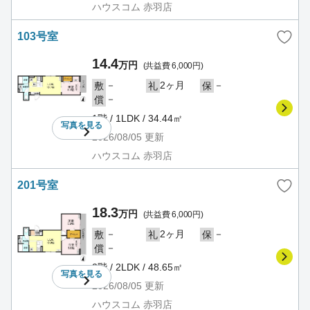
ハウスコム 赤羽店
103号室
14.4
万円
(共益費 6,000円)
－
2ヶ月
－
敷
礼
保
－
償
1階 / 1LDK / 34.44㎡
写真を
見る
2026/08/05
更新
ハウスコム 赤羽店
201号室
18.3
万円
(共益費 6,000円)
－
2ヶ月
－
敷
礼
保
－
償
2階 / 2LDK / 48.65㎡
写真を
見る
2026/08/05
更新
ハウスコム 赤羽店