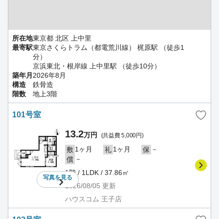
所在地
東京都 北区 上中里
最寄駅
東京さくらトラム（都電荒川線） 梶原駅 （徒歩1
分）
京浜東北・根岸線 上中里駅 （徒歩10分）
築年月
2026年8月
構造
鉄骨造
階数
地上3階
101号室
13.2
万円
(共益費 5,000円)
1ヶ月
1ヶ月
－
敷
礼
保
－
償
1階 / 1LDK / 37.86㎡
写真を
見る
2026/08/05
更新
ハウスコム 王子店