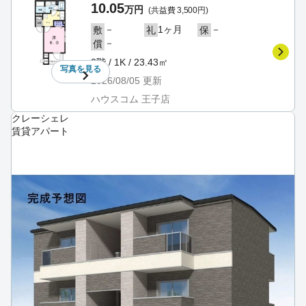
10.05
万円
(共益費 3,500円)
－
1ヶ月
－
敷
礼
保
－
償
3階 / 1K / 23.43㎡
写真を
見る
2026/08/05
更新
ハウスコム 王子店
クレーシェレ
賃貸アパート