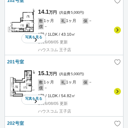
102号室
14.1
万円
(共益費 5,000円)
1ヶ月
1ヶ月
－
敷
礼
保
－
償
1階 / 1LDK / 43.10㎡
写真を
見る
2026/08/05
更新
ハウスコム 王子店
201号室
15.1
万円
(共益費 5,000円)
1ヶ月
1ヶ月
－
敷
礼
保
－
償
1階 / 1LDK / 54.82㎡
写真を
見る
2026/08/05
更新
ハウスコム 王子店
202号室