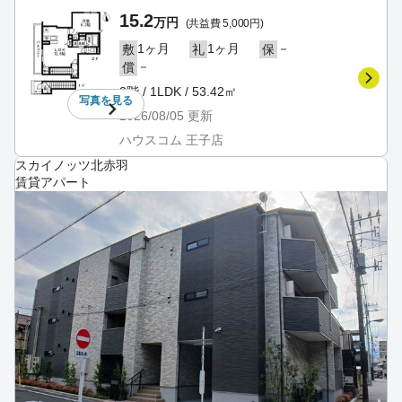
15.2
万円
(共益費 5,000円)
1ヶ月
1ヶ月
－
敷
礼
保
－
償
2階 / 1LDK / 53.42㎡
写真を
見る
2026/08/05
更新
ハウスコム 王子店
スカイノッツ北赤羽
賃貸アパート