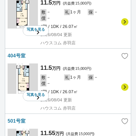
11.5
万円
(共益費 15,000円)
－
1ヶ月
－
敷
礼
保
－
償
4階 / 1DK / 26.07㎡
写真を
見る
2026/08/04
更新
ハウスコム 赤羽店
404号室
11.5
万円
(共益費 15,000円)
－
1ヶ月
－
敷
礼
保
－
償
4階 / 1DK / 26.07㎡
写真を
見る
2026/08/04
更新
ハウスコム 赤羽店
501号室
11.55
万円
(共益費 15,000円)