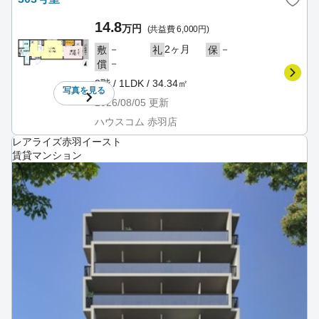
14.8
万円
(共益費 6,000円)
－
2ヶ月
－
敷
礼
保
－
償
3階 / 1LDK / 34.34㎡
写真を
見る
2026/08/05
更新
ハウスコム 赤羽店
レアライズ赤羽イースト
賃貸マンション