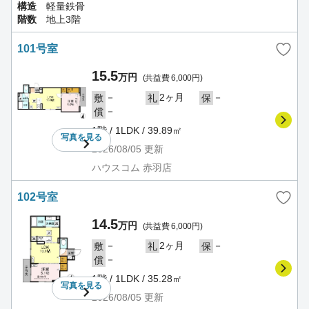
構造
軽量鉄骨
階数
地上3階
101号室
15.5
万円
(共益費 6,000円)
－
2ヶ月
－
敷
礼
保
－
償
1階 / 1LDK / 39.89㎡
写真を
見る
2026/08/05
更新
ハウスコム 赤羽店
102号室
14.5
万円
(共益費 6,000円)
－
2ヶ月
－
敷
礼
保
－
償
1階 / 1LDK / 35.28㎡
写真を
見る
2026/08/05
更新