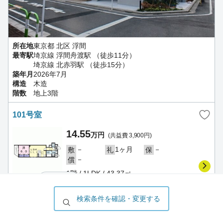
所在地
東京都 北区 浮間
最寄駅
埼京線 浮間舟渡駅 （徒歩11分）
埼京線 北赤羽駅 （徒歩15分）
築年月
2026年7月
構造
木造
階数
地上3階
101号室
14.55
万円
(共益費 3,900円)
－
1ヶ月
－
敷
礼
保
－
償
1階 / 1LDK / 43.37㎡
写真を
見る
2026/08/05
更新
検索条件を確認・変更する
ハウスコム 川口店
102号室