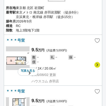
所在地
東京都 北区 岩淵町
最寄駅
東京メトロ 南北線 赤羽岩淵駅 （徒歩8分）
京浜東北・根岸線 赤羽駅 （徒歩15分）
築年月
2026年9月
構造
RC
階数
地上3階地下1階
＊＊＊号室
9.5
万円
(共益費 5,000円)
－
－
－
敷
礼
保
－
償
－ / 1K / 20.06㎡
写真を
見る
2026/08/02
更新
ハウスコム 赤羽店
＊＊＊号室
9.5
万円
(共益費 5,000円)