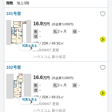
階数
地上3階
101号室
16.9
万円
(共益費 5,000円)
－
2ヶ月
－
敷
礼
保
－
償
1階 / 2DK / 49.92㎡
写真を
見る
2026/08/07
更新
ハウスコム 新小岩店
102号室
16.6
万円
(共益費 5,000円)
－
2ヶ月
－
敷
礼
保
－
償
1階 / 2DK / 49.01㎡
写真を
見る
2026/08/07
更新
ハウスコム 新小岩店