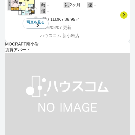
－
2ヶ月
－
敷
礼
保
－
償
3階 / 1LDK / 36.95㎡
写真を
見る
2026/08/07
更新
ハウスコム 新小岩店
MOCRAFT南小岩
賃貸アパート