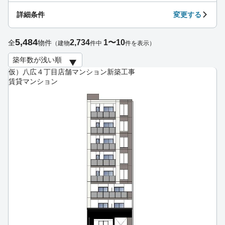
詳細条件
変更する
5,484
2,734
1〜10
全
物件
（建物
件中
件を表示）
仮）八広４丁目店舗マンション新築工事
賃貸マンション