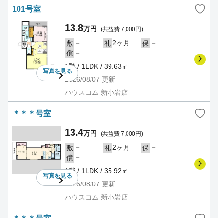
101号室
13.8
万円
(共益費 7,000円)
－
2ヶ月
－
敷
礼
保
－
償
1階 / 1LDK / 39.63㎡
写真を
見る
2026/08/07
更新
ハウスコム 新小岩店
＊＊＊号室
13.4
万円
(共益費 7,000円)
－
2ヶ月
－
敷
礼
保
－
償
1階 / 1LDK / 35.92㎡
写真を
見る
2026/08/07
更新
ハウスコム 新小岩店