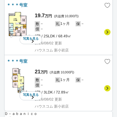
＊＊＊号室
19.7
万円
(共益費 10,000円)
－
1ヶ月
－
敷
礼
保
－
償
3階 / 2SLDK / 68.49㎡
写真を
見る
2026/08/02
更新
ハウスコム 新小岩店
＊＊＊号室
21
万円
(共益費 10,000円)
－
1ヶ月
－
敷
礼
保
－
償
3階 / 3LDK / 72.89㎡
写真を
見る
2026/08/02
更新
ハウスコム 新小岩店
Ｄ－ａｂａｎｉｃｏ