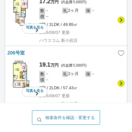
17.2
万円
(共益費 5,000円)
－
2ヶ月
－
敷
礼
保
－
償
2階 / 2LDK / 49.85㎡
写真を
見る
2026/08/07
更新
ハウスコム 新小岩店
206号室
19.1
万円
(共益費 5,000円)
－
2ヶ月
－
敷
礼
保
－
償
2階 / 2LDK / 57.43㎡
写真を
見る
2026/08/07
更新
ハウスコム 新小岩店
301号室
検索条件を確認・変更する
17.4
万円
(共益費 5,000円)