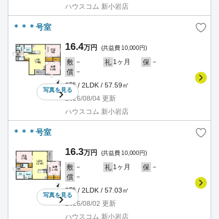
ハウスコム 新小岩店
＊＊＊号室
16.4
万円
(共益費 10,000円)
－
1ヶ月
－
敷
礼
保
－
償
3階 / 2LDK / 57.59㎡
写真を
見る
2026/08/04
更新
ハウスコム 新小岩店
＊＊＊号室
16.3
万円
(共益費 10,000円)
－
1ヶ月
－
敷
礼
保
－
償
3階 / 2LDK / 57.03㎡
写真を
見る
2026/08/02
更新
ハウスコム 新小岩店