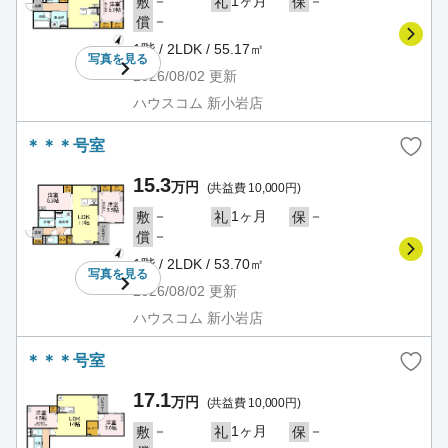
－
1ヶ月
－
敷
礼
保
－
償
1階 / 2LDK / 55.17㎡
写真を
見る
2026/08/02
更新
ハウスコム 新小岩店
＊＊＊号室
15.3
万円
(共益費 10,000円)
－
1ヶ月
－
敷
礼
保
－
償
1階 / 2LDK / 53.70㎡
写真を
見る
2026/08/02
更新
ハウスコム 新小岩店
＊＊＊号室
17.1
万円
(共益費 10,000円)
－
1ヶ月
－
敷
礼
保