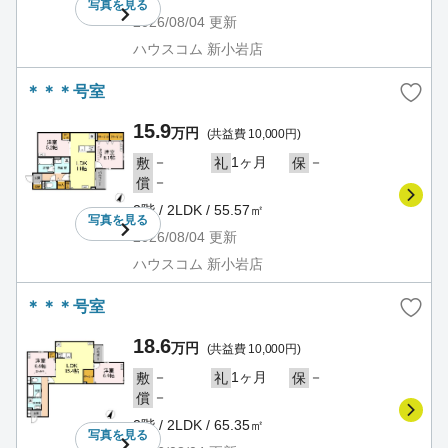
写真を
見る
2026/08/04
更新
ハウスコム 新小岩店
＊＊＊号室
15.9
万円
(共益費 10,000円)
－
1ヶ月
－
敷
礼
保
－
償
2階 / 2LDK / 55.57㎡
写真を
見る
2026/08/04
更新
ハウスコム 新小岩店
＊＊＊号室
18.6
万円
(共益費 10,000円)
－
1ヶ月
－
敷
礼
保
－
償
2階 / 2LDK / 65.35㎡
写真を
見る