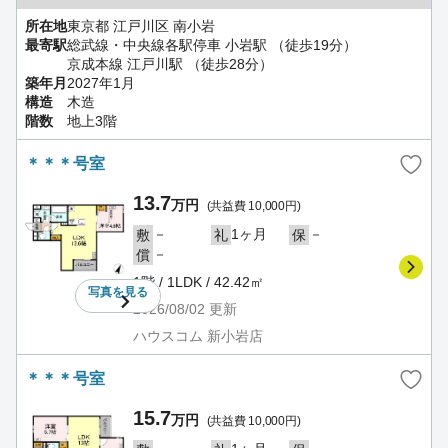
所在地
東京都 江戸川区 南小岩
最寄駅
総武線・中央線各駅停車 小岩駅 （徒歩19分）
京成本線 江戸川駅 （徒歩28分）
築年月
2027年1月
構造
木造
階数
地上3階
＊＊＊号室
13.7
万円
(共益費 10,000円)
－
1ヶ月
－
敷
礼
保
－
償
1階 / 1LDK / 42.42㎡
写真を
見る
2026/08/02
更新
ハウスコム 新小岩店
＊＊＊号室
15.7
万円
(共益費 10,000円)