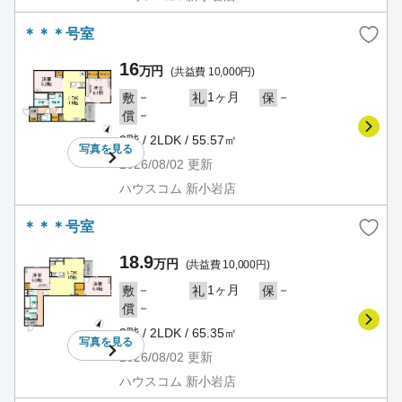
＊＊＊号室
16
万円
(共益費 10,000円)
－
1ヶ月
－
敷
礼
保
－
償
3階 / 2LDK / 55.57㎡
写真を
見る
2026/08/02
更新
ハウスコム 新小岩店
＊＊＊号室
18.9
万円
(共益費 10,000円)
－
1ヶ月
－
敷
礼
保
－
償
3階 / 2LDK / 65.35㎡
写真を
見る
2026/08/02
更新
ハウスコム 新小岩店