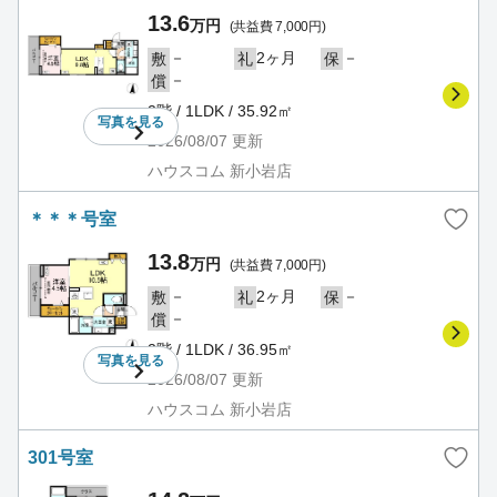
13.6
万円
(共益費 7,000円)
－
2ヶ月
－
敷
礼
保
－
償
2階 / 1LDK / 35.92㎡
写真を
見る
2026/08/07
更新
ハウスコム 新小岩店
＊＊＊号室
13.8
万円
(共益費 7,000円)
－
2ヶ月
－
敷
礼
保
－
償
2階 / 1LDK / 36.95㎡
写真を
見る
2026/08/07
更新
ハウスコム 新小岩店
301号室