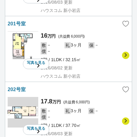
2026/08/03
更新
ハウスコム 新小岩店
201号室
16
万円
(共益費 6,000円)
－
3ヶ月
－
敷
礼
保
－
償
2階 / 1LDK / 32.15㎡
写真を
見る
2026/08/02
更新
ハウスコム 新小岩店
202号室
17.8
万円
(共益費 6,000円)
－
3ヶ月
－
敷
礼
保
－
償
2階 / 1LDK / 37.70㎡
写真を
見る
2026/08/03
更新