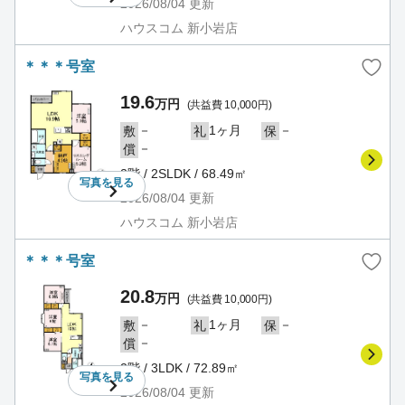
2026/08/04
更新
ハウスコム 新小岩店
＊＊＊号室
19.6
万円
(共益費 10,000円)
－
1ヶ月
－
敷
礼
保
－
償
2階 / 2SLDK / 68.49㎡
写真を
見る
2026/08/04
更新
ハウスコム 新小岩店
＊＊＊号室
20.8
万円
(共益費 10,000円)
－
1ヶ月
－
敷
礼
保
－
償
2階 / 3LDK / 72.89㎡
写真を
見る
2026/08/04
更新