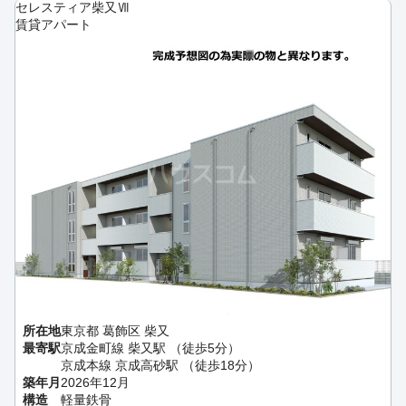
セレスティア柴又Ⅶ
賃貸アパート
所在地
東京都 葛飾区 柴又
最寄駅
京成金町線 柴又駅 （徒歩5分）
京成本線 京成高砂駅 （徒歩18分）
築年月
2026年12月
構造
軽量鉄骨