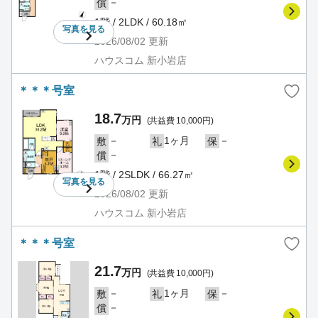
－
償
1階 / 2LDK / 60.18㎡
写真を
見る
2026/08/02
更新
ハウスコム 新小岩店
＊＊＊号室
18.7
万円
(共益費 10,000円)
－
1ヶ月
－
敷
礼
保
－
償
1階 / 2SLDK / 66.27㎡
写真を
見る
2026/08/02
更新
ハウスコム 新小岩店
＊＊＊号室
21.7
万円
(共益費 10,000円)
－
1ヶ月
－
敷
礼
保
－
償