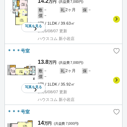
14.2
万円
(共益費 7,000円)
－
2ヶ月
－
敷
礼
保
－
償
3階 / 1LDK / 39.63㎡
写真を
見る
2026/08/07
更新
ハウスコム 新小岩店
＊＊＊号室
13.8
万円
(共益費 7,000円)
－
2ヶ月
－
敷
礼
保
－
償
3階 / 1LDK / 35.92㎡
写真を
見る
2026/08/07
更新
ハウスコム 新小岩店
＊＊＊号室
14
万円
(共益費 7,000円)