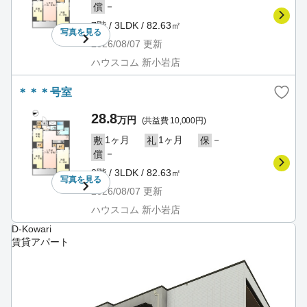
－
償
7階 / 3LDK / 82.63㎡
写真を
見る
2026/08/07
更新
ハウスコム 新小岩店
＊＊＊号室
28.8
万円
(共益費 10,000円)
1ヶ月
1ヶ月
－
敷
礼
保
－
償
8階 / 3LDK / 82.63㎡
写真を
見る
2026/08/07
更新
ハウスコム 新小岩店
D-Kowari
賃貸アパート