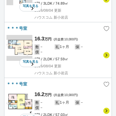
1階 / 3LDK / 74.89㎡
写真を
見る
2026/08/04
更新
ハウスコム 新小岩店
＊＊＊号室
16.3
万円
(共益費 10,000円)
－
1ヶ月
－
敷
礼
保
－
償
2階 / 2LDK / 57.59㎡
写真を
見る
2026/08/04
更新
ハウスコム 新小岩店
＊＊＊号室
16.2
万円
(共益費 10,000円)
－
1ヶ月
－
敷
礼
保
－
償
2階 / 2LDK / 57.03㎡