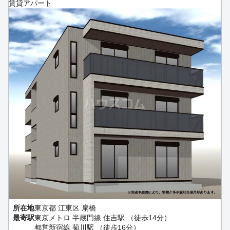
賃貸アパート
所在地
東京都 江東区 扇橋
最寄駅
東京メトロ 半蔵門線 住吉駅 （徒歩14分）
都営新宿線 菊川駅 （徒歩16分）