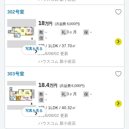
302号室
18
万円
(共益費 6,000円)
－
3ヶ月
－
敷
礼
保
－
償
3階 / 1LDK / 37.70㎡
写真を
見る
2026/08/02
更新
ハウスコム 新小岩店
303号室
18.4
万円
(共益費 6,000円)
－
3ヶ月
－
敷
礼
保
－
償
3階 / 1LDK / 40.32㎡
写真を
見る
2026/08/02
更新
ハウスコム 新小岩店