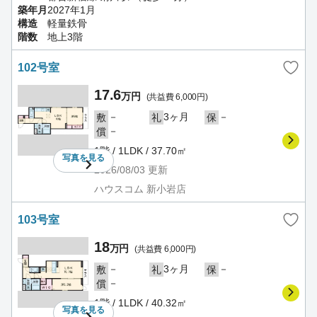
築年月
2027年1月
構造
軽量鉄骨
階数
地上3階
102号室
17.6
万円
(共益費 6,000円)
－
3ヶ月
－
敷
礼
保
－
償
1階 / 1LDK / 37.70㎡
写真を
見る
2026/08/03
更新
ハウスコム 新小岩店
103号室
18
万円
(共益費 6,000円)
－
3ヶ月
－
敷
礼
保
－
償
1階 / 1LDK / 40.32㎡
写真を
見る