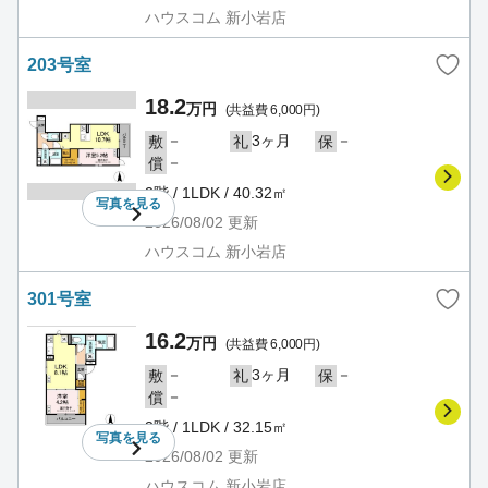
ハウスコム 新小岩店
203号室
18.2
万円
(共益費 6,000円)
－
3ヶ月
－
敷
礼
保
－
償
2階 / 1LDK / 40.32㎡
写真を
見る
2026/08/02
更新
ハウスコム 新小岩店
301号室
16.2
万円
(共益費 6,000円)
－
3ヶ月
－
敷
礼
保
－
償
3階 / 1LDK / 32.15㎡
写真を
見る
2026/08/02
更新
ハウスコム 新小岩店