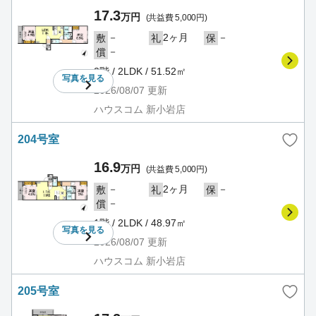
17.3
万円
(共益費 5,000円)
－
2ヶ月
－
敷
礼
保
－
償
2階 / 2LDK / 51.52㎡
写真を
見る
2026/08/07
更新
ハウスコム 新小岩店
204号室
16.9
万円
(共益費 5,000円)
－
2ヶ月
－
敷
礼
保
－
償
1階 / 2LDK / 48.97㎡
写真を
見る
2026/08/07
更新
ハウスコム 新小岩店
205号室