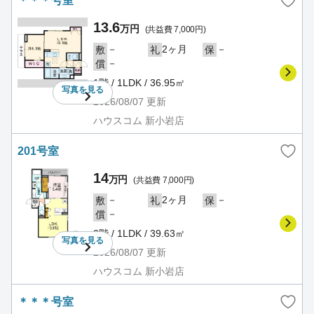
＊＊＊号室
13.6
万円
(共益費 7,000円)
－
2ヶ月
－
敷
礼
保
－
償
1階 / 1LDK / 36.95㎡
写真を
見る
2026/08/07
更新
ハウスコム 新小岩店
201号室
14
万円
(共益費 7,000円)
－
2ヶ月
－
敷
礼
保
－
償
2階 / 1LDK / 39.63㎡
写真を
見る
2026/08/07
更新
ハウスコム 新小岩店
＊＊＊号室