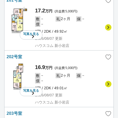
201号室
17.2
万円
(共益費 5,000円)
－
2ヶ月
－
敷
礼
保
－
償
2階 / 2DK / 49.92㎡
写真を
見る
2026/08/07
更新
ハウスコム 新小岩店
202号室
16.9
万円
(共益費 5,000円)
－
2ヶ月
－
敷
礼
保
－
償
2階 / 2DK / 49.01㎡
写真を
見る
2026/08/07
更新
ハウスコム 新小岩店
203号室