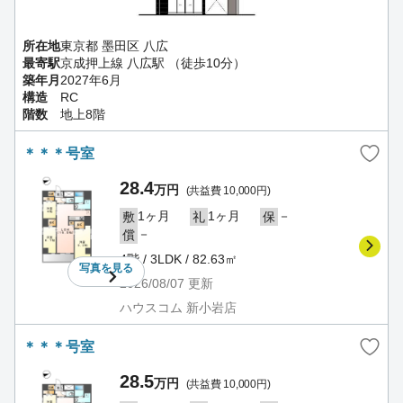
所在地
東京都 墨田区 八広
最寄駅
京成押上線 八広駅 （徒歩10分）
築年月
2027年6月
構造
RC
階数
地上8階
＊＊＊号室
28.4
万円
(共益費 10,000円)
1ヶ月
1ヶ月
－
敷
礼
保
－
償
4階 / 3LDK / 82.63㎡
写真を
見る
2026/08/07
更新
ハウスコム 新小岩店
＊＊＊号室
28.5
万円
(共益費 10,000円)