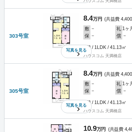
ハウスコム 天満橋店
8.4
万円
(共益費 4,40
－
1ヶ
敷
礼
303号室
－
－
保
償
3階 / 1LDK / 41.13㎡
写真を
見る
ハウスコム 天満橋店
8.4
万円
(共益費 4,40
－
1ヶ
敷
礼
305号室
－
－
保
償
3階 / 1LDK / 41.13㎡
写真を
見る
ハウスコム 天満橋店
10.9
万円
(共益費 4,4