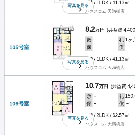
1階 / 1LDK / 41.13㎡
写真を
見る
ハウスコム 天満橋店
8.2
万円
(共益費 4,40
－
1ヶ
敷
礼
105号室
－
－
保
償
1階 / 1LDK / 41.13㎡
写真を
見る
ハウスコム 天満橋店
10.7
万円
(共益費 4,4
－
150
敷
礼
106号室
－
－
保
償
1階 / 2LDK / 62.57㎡
写真を
見る
ハウスコム 天満橋店