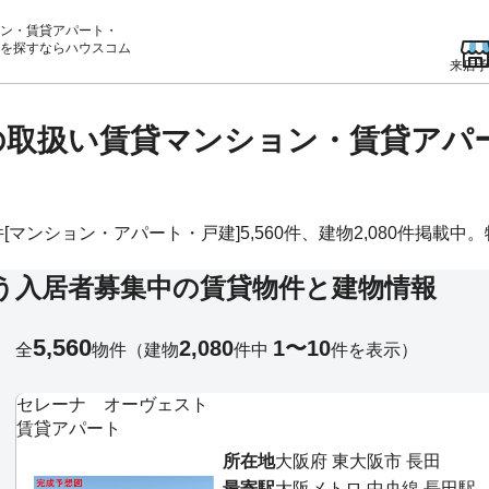
ン・賃貸アパート・
を
探すならハウスコム
来店予
の取扱い賃貸マンション・賃貸アパ
ンション・アパート・戸建]5,560件、建物2,080件掲載中。物
う入居者募集中の賃貸物件と建物情報
5,560
2,080
1〜10
全
物件
（建物
件中
件を表示）
セレーナ オーヴェスト
賃貸アパート
所在地
大阪府 東大阪市 長田
最寄駅
大阪メトロ 中央線 長田駅 