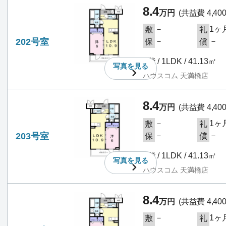
8.4
万円
(共益費 4,40
－
1ヶ
敷
礼
202号室
－
－
保
償
2階 / 1LDK / 41.13㎡
写真を
見る
ハウスコム 天満橋店
8.4
万円
(共益費 4,40
－
1ヶ
敷
礼
203号室
－
－
保
償
2階 / 1LDK / 41.13㎡
写真を
見る
ハウスコム 天満橋店
8.4
万円
(共益費 4,40
－
1ヶ
敷
礼