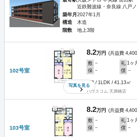
近鉄難波線・奈良線 八戸ノ
築年月
2027年1月
構造
木造
階数
地上3階
8.2
万円
(共益費 4,40
－
1ヶ
敷
礼
102号室
－
－
保
償
1階 / 1LDK / 41.13㎡
写真を
見る
ハウスコム 天満橋店
8.2
万円
(共益費 4,40
－
1ヶ
敷
礼
103号室
－
－
保
償