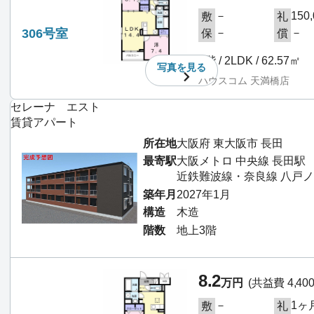
－
150
敷
礼
306号室
－
－
保
償
3階 / 2LDK / 62.57㎡
写真を
見る
ハウスコム 天満橋店
セレーナ エスト
賃貸アパート
所在地
大阪府 東大阪市 長田
最寄駅
大阪メトロ 中央線 長田駅 
近鉄難波線・奈良線 八戸ノ
築年月
2027年1月
構造
木造
階数
地上3階
8.2
万円
(共益費 4,40
－
1ヶ
敷
礼