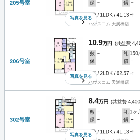
205号室
－
－
保
償
2階 / 1LDK / 41.13㎡
写真を
見る
ハウスコム 天満橋店
10.9
万円
(共益費 4,4
－
150
敷
礼
206号室
－
－
保
償
2階 / 2LDK / 62.57㎡
写真を
見る
ハウスコム 天満橋店
8.4
万円
(共益費 4,40
－
1ヶ
敷
礼
302号室
－
－
保
償
3階 / 1LDK / 41.13㎡
写真を
見る