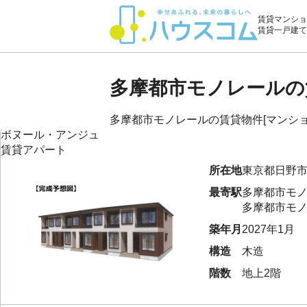
賃貸マンショ
賃貸一戸建て
多摩都市モノレールの
多摩都市モノレールの賃貸物件[マンション
ボヌール・アンジュ
賃貸アパート
所在地
東京都
日野
最寄駅
多摩都市モ
多摩都市モ
築年月
2027年1月
構造
木造
階数
地上2階