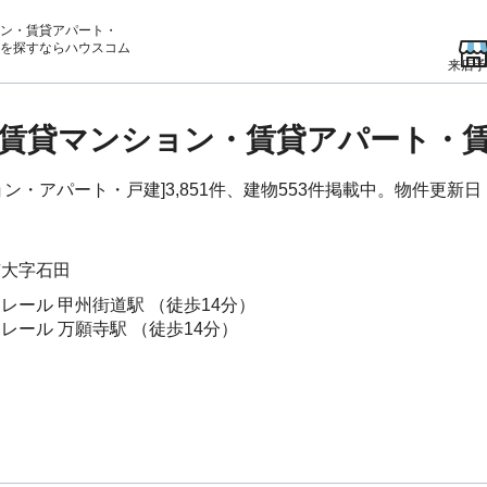
ン・賃貸アパート・
を
探すならハウスコム
来店予
賃貸マンション・賃貸アパート・
・アパート・戸建]3,851件、建物553件掲載中。物件更新日：2
市
大字石田
ノレール
甲州街道駅
（徒歩14分）
ノレール
万願寺駅
（徒歩14分）