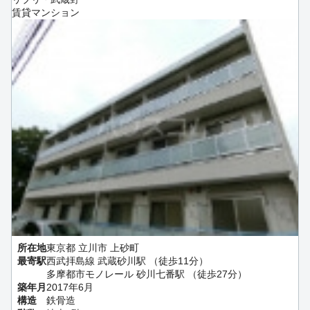
賃貸マンション
所在地
東京都 立川市 上砂町
最寄駅
西武拝島線 武蔵砂川駅 （徒歩11分）
多摩都市モノレール 砂川七番駅 （徒歩27分）
築年月
2017年6月
構造
鉄骨造