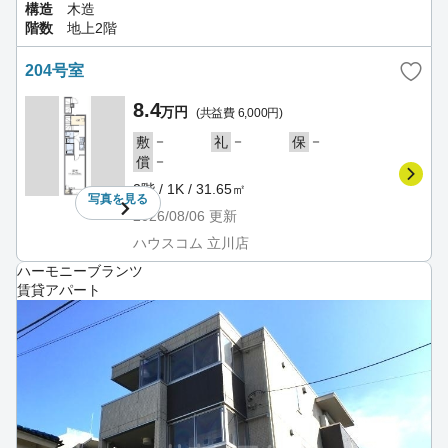
構造
木造
階数
地上2階
204号室
8.4
万円
(共益費 6,000円)
－
－
－
敷
礼
保
－
償
2階 / 1K / 31.65㎡
写真を
見る
2026/08/06
更新
ハウスコム 立川店
ハーモニーブランツ
賃貸アパート