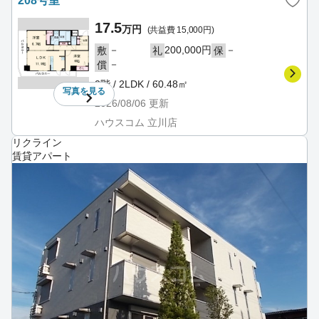
208号室
17.5
万円
(共益費 15,000円)
－
200,000円
－
敷
礼
保
－
償
2階 / 2LDK / 60.48㎡
写真を
見る
2026/08/06
更新
ハウスコム 立川店
リクライン
賃貸アパート