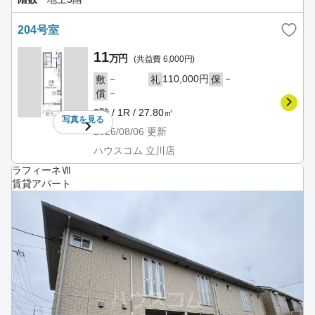
204号室
11
万円
(共益費 6,000円)
－
110,000円
－
敷
礼
保
－
償
2階 / 1R / 27.80㎡
写真を
見る
2026/08/06
更新
ハウスコム 立川店
ラフィーネⅦ
賃貸アパート