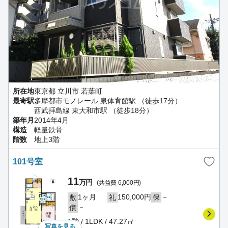
所在地
東京都 立川市 若葉町
最寄駅
多摩都市モノレール 泉体育館駅 （徒歩17分）
西武拝島線 東大和市駅 （徒歩18分）
築年月
2014年4月
構造
軽量鉄骨
階数
地上3階
101号室
11
万円
(共益費 6,000円)
1ヶ月
150,000円
－
敷
礼
保
－
償
1階 / 1LDK / 47.27㎡
写真を
見る