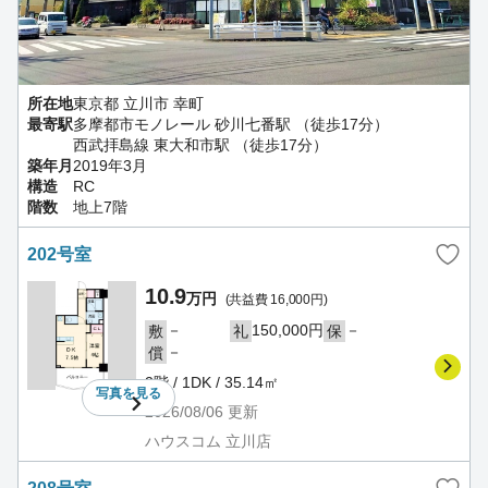
所在地
東京都 立川市 幸町
最寄駅
多摩都市モノレール 砂川七番駅 （徒歩17分）
西武拝島線 東大和市駅 （徒歩17分）
築年月
2019年3月
構造
RC
階数
地上7階
202号室
10.9
万円
(共益費 16,000円)
－
150,000円
－
敷
礼
保
－
償
2階 / 1DK / 35.14㎡
写真を
見る
2026/08/06
更新
ハウスコム 立川店