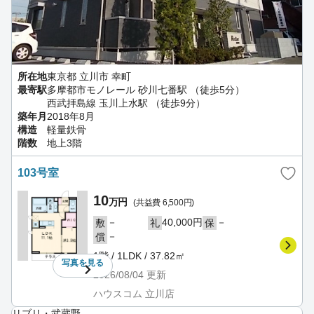
所在地
東京都 立川市 幸町
最寄駅
多摩都市モノレール 砂川七番駅 （徒歩5分）
西武拝島線 玉川上水駅 （徒歩9分）
築年月
2018年8月
構造
軽量鉄骨
階数
地上3階
103号室
10
万円
(共益費 6,500円)
－
40,000円
－
敷
礼
保
－
償
1階 / 1LDK / 37.82㎡
写真を
見る
2026/08/04
更新
ハウスコム 立川店
リブリ・武蔵野