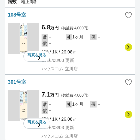
階数
地上3階
108号室
6.8
万円
(共益費 4,000円)
－
1ヶ月
－
敷
礼
保
－
償
1階 / 1K / 26.08㎡
写真を
見る
2026/08/03
更新
ハウスコム 立川店
301号室
7.1
万円
(共益費 4,000円)
－
1ヶ月
－
敷
礼
保
－
償
3階 / 1K / 26.08㎡
写真を
見る
2026/08/03
更新
ハウスコム 立川店