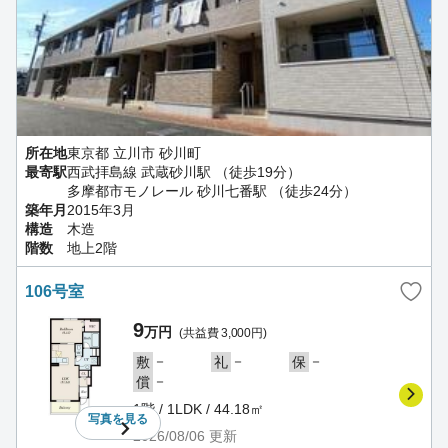
所在地
東京都 立川市 砂川町
最寄駅
西武拝島線 武蔵砂川駅 （徒歩19分）
多摩都市モノレール 砂川七番駅 （徒歩24分）
築年月
2015年3月
構造
木造
階数
地上2階
106号室
9
万円
(共益費 3,000円)
－
－
－
敷
礼
保
－
償
1階 / 1LDK / 44.18㎡
写真を
見る
2026/08/06
更新