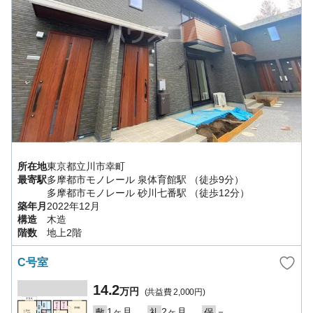
所在地
東京都
立川市
幸町
最寄駅
多摩都市モノレール
泉体育館駅
（徒歩9分）
多摩都市モノレール
砂川七番駅
（徒歩12分）
築年月
2022年12月
構造
木造
階数
地上2階
C号室
14.2
万円
(共益費
2,000円
)
1ヶ月
2ヶ月
－
敷
礼
保