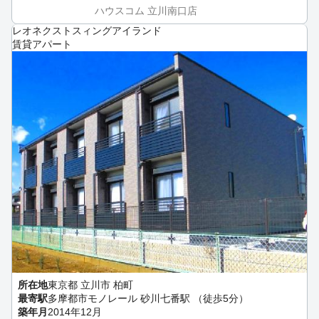
ハウスコム 立川南口店
レオネクストスィングアイランド
賃貸アパート
所在地
東京都 立川市 柏町
最寄駅
多摩都市モノレール 砂川七番駅 （徒歩5分）
築年月
2014年12月