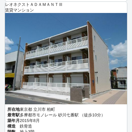
レオネクストＡＤＡＭＡＮＴⅢ
賃貸マンション
所在地
東京都 立川市 柏町
最寄駅
多摩都市モノレール 砂川七番駅 （徒歩10分）
築年月
2015年8月
構造
鉄骨造
階数
地上3階