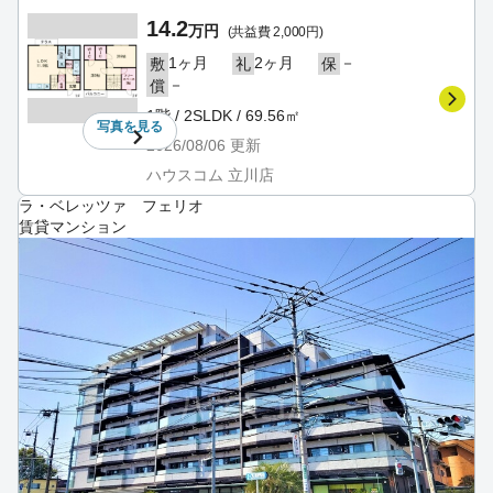
14.2
万円
(共益費 2,000円)
1ヶ月
2ヶ月
－
敷
礼
保
－
償
1階 / 2SLDK / 69.56㎡
写真を
見る
2026/08/06
更新
ハウスコム 立川店
ラ・ベレッツァ フェリオ
賃貸マンション