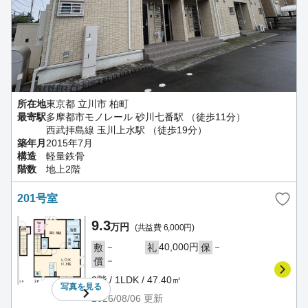
所在地
東京都 立川市 柏町
最寄駅
多摩都市モノレール 砂川七番駅 （徒歩11分）
西武拝島線 玉川上水駅 （徒歩19分）
築年月
2015年7月
構造
軽量鉄骨
階数
地上2階
201号室
9.3
万円
(共益費 6,000円)
－
40,000円
－
敷
礼
保
－
償
2階 / 1LDK / 47.40㎡
写真を
見る
2026/08/06
更新