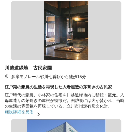
川越道緑地 古民家園
多摩モノレール砂川七番駅から徒歩15分
江戸期の豪農の生活を再現した入母屋造の茅葺きの古民家
江戸時代の豪農、小林家の住宅を川越道緑地内に移転・復元。入
母屋造りの茅葺きの屋根が特徴だ。囲炉裏には火が焚かれ、当時
の生活の雰囲気を再現している。立川市指定有形文化財。
施設詳細を見る