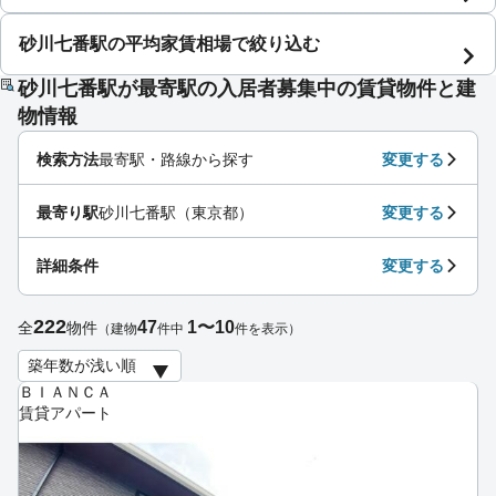
砂川七番駅の平均家賃相場で絞り込む
砂川七番駅が最寄駅の入居者募集中の賃貸物件と建
物情報
検索方法
最寄駅・路線から探す
変更する
最寄り駅
砂川七番駅（東京都）
変更する
詳細条件
変更する
222
47
1〜10
全
物件
（建物
件中
件を表示）
ＢＩＡＮＣＡ
賃貸アパート