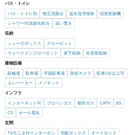
バス・トイレ
バス・トイレ別
独立洗面台
温水洗浄便座
浴室乾燥機
シャワー付洗面化粧台
追い焚き
収納
シューズボックス
クローゼット
ウォークインクローゼット
床下収納
全居室収納
建物設備
駐輪場
駐車場
平面駐車場
防犯カメラ
駐車2台以上可
エレベーター
メゾネット
インフラ
インターネット可
プロパンガス
都市ガス
CATV
BS
CS
オール電化
玄関
TVモニタ付インターホン
宅配ボックス
オートロック