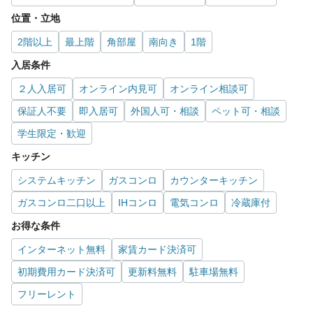
位置・立地
2階以上
最上階
角部屋
南向き
1階
入居条件
２人入居可
オンライン内見可
オンライン相談可
保証人不要
即入居可
外国人可・相談
ペット可・相談
学生限定・歓迎
キッチン
システムキッチン
ガスコンロ
カウンターキッチン
ガスコンロ二口以上
IHコンロ
電気コンロ
冷蔵庫付
お得な条件
インターネット無料
家賃カード決済可
初期費用カード決済可
更新料無料
駐車場無料
フリーレント