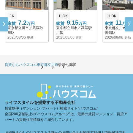
1K
1LDK
1LDK
7.2
9.15
11
家賃
万円
家賃
万円
家賃
万円
東京都立川市／武蔵砂
東京都立川市／武蔵砂
東京都立川市／
川駅
川駅
育館駅
2026/08/06 更新
2026/08/06 更新
2026/08/06 更新
賃貸ならハウスコム
東京都
立川市
砂川七番駅
ライフスタイルを提案する不動産会社
賃貸物件（マンション･アパート）検索サイト"ハウスコム"
全国200店舗以上の"ハウスコムグループ"は、最新の賃貸マンション・賃貸ア
パートの賃貸住宅情報をご紹介しています。
お部屋さがしのリクエスト
店舗へのお問い合わせ
勧誘方針
個人情報保護方針