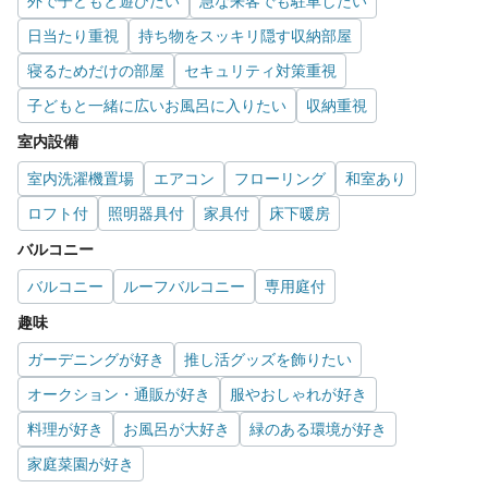
外で子どもと遊びたい
急な来客でも駐車したい
日当たり重視
持ち物をスッキリ隠す収納部屋
寝るためだけの部屋
セキュリティ対策重視
子どもと一緒に広いお風呂に入りたい
収納重視
室内設備
室内洗濯機置場
エアコン
フローリング
和室あり
ロフト付
照明器具付
家具付
床下暖房
バルコニー
バルコニー
ルーフバルコニー
専用庭付
趣味
ガーデニングが好き
推し活グッズを飾りたい
オークション・通販が好き
服やおしゃれが好き
料理が好き
お風呂が大好き
緑のある環境が好き
家庭菜園が好き