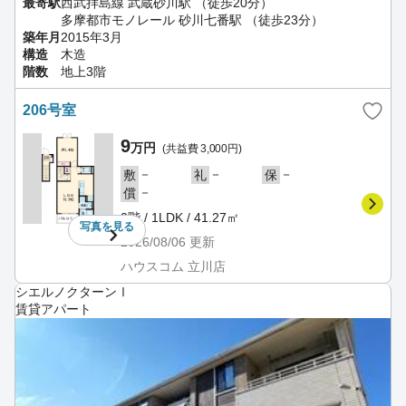
最寄駅
西武拝島線 武蔵砂川駅 （徒歩20分）
多摩都市モノレール 砂川七番駅 （徒歩23分）
築年月
2015年3月
構造
木造
階数
地上3階
206号室
9
万円
(共益費 3,000円)
－
－
－
敷
礼
保
－
償
2階 / 1LDK / 41.27㎡
写真を
見る
2026/08/06
更新
ハウスコム 立川店
シエルノクターンⅠ
賃貸アパート