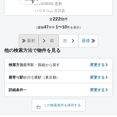
2026/08/06
更新
ハウスコム 立川店
222
全
物件
47
1〜10
（建物
件中
件を表示）
最初
前
次
最後
他の検索方法で物件を見る
検索方法
最寄駅・路線から探す
変更する
最寄り駅
砂川七番駅（東京都）
変更する
詳細条件
ー
変更する
この検索条件を保存する