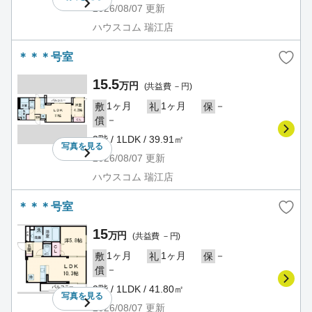
2026/08/07
更新
ハウスコム 瑞江店
＊＊＊号室
15.5
万円
(共益費 －円)
1ヶ月
1ヶ月
－
敷
礼
保
－
償
3階 / 1LDK / 39.91㎡
写真を
見る
2026/08/07
更新
ハウスコム 瑞江店
＊＊＊号室
15
万円
(共益費 －円)
1ヶ月
1ヶ月
－
敷
礼
保
－
償
3階 / 1LDK / 41.80㎡
写真を
見る
2026/08/07
更新