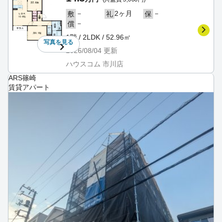
－
2ヶ月
－
敷
礼
保
－
償
1階 / 2LDK / 52.96㎡
写真を
見る
2026/08/04
更新
ハウスコム 市川店
ARS篠崎
賃貸アパート