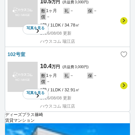
10.5
万円
(共益費 3,000円)
1ヶ月
－
－
敷
礼
保
－
償
1階 / 1LDK / 34.78㎡
写真を
見る
2026/08/08
更新
ハウスコム 瑞江店
102号室
10.4
万円
(共益費 3,000円)
1ヶ月
－
－
敷
礼
保
－
償
1階 / 1LDK / 32.91㎡
写真を
見る
2026/08/08
更新
ハウスコム 瑞江店
ディーズプラス篠崎
賃貸マンション