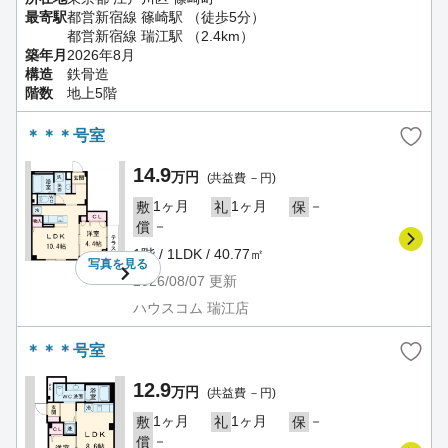
最寄駅
都営新宿線 篠崎駅 （徒歩5分）
都営新宿線 瑞江駅 （2.4km）
築年月
2026年8月
構造
鉄骨造
階数
地上5階
＊＊＊号室
14.9
万円
(共益費 －円)
1ヶ月
1ヶ月
－
敷
礼
保
－
償
1階 / 1LDK / 40.77㎡
写真を
見る
2026/08/07
更新
ハウスコム 瑞江店
＊＊＊号室
12.9
万円
(共益費 －円)
1ヶ月
1ヶ月
－
敷
礼
保
－
償