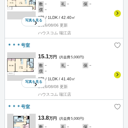
－
－
－
敷
礼
保
－
償
3階 / 1LDK / 42.40㎡
写真を
見る
2026/08/06
更新
ハウスコム 瑞江店
＊＊＊号室
15.1
万円
(共益費 5,000円)
－
－
－
敷
礼
保
－
償
3階 / 1LDK / 41.40㎡
写真を
見る
2026/08/08
更新
ハウスコム 瑞江店
＊＊＊号室
13.8
万円
(共益費 5,000円)
－
－
－
敷
礼
保