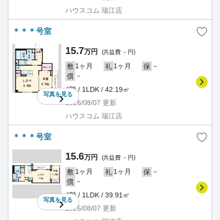
ハウスコム 瑞江店
＊＊＊号室
15.7
万円
(共益費 －円)
1ヶ月
1ヶ月
－
敷
礼
保
－
償
4階 / 1LDK / 42.19㎡
写真を
見る
2026/08/07
更新
ハウスコム 瑞江店
＊＊＊号室
15.6
万円
(共益費 －円)
1ヶ月
1ヶ月
－
敷
礼
保
－
償
4階 / 1LDK / 39.91㎡
写真を
見る
2026/08/07
更新