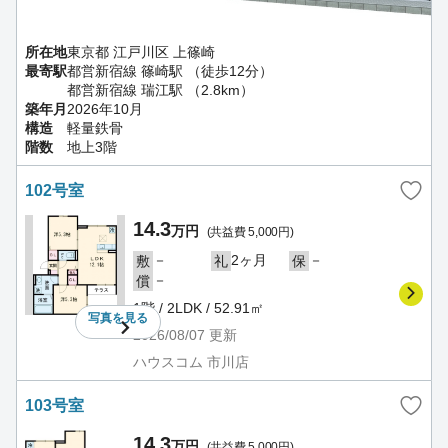
所在地
東京都 江戸川区 上篠崎
最寄駅
都営新宿線 篠崎駅 （徒歩12分）
都営新宿線 瑞江駅 （2.8km）
築年月
2026年10月
構造
軽量鉄骨
階数
地上3階
102号室
14.3
万円
(共益費 5,000円)
－
2ヶ月
－
敷
礼
保
－
償
1階 / 2LDK / 52.91㎡
写真を
見る
2026/08/07
更新
ハウスコム 市川店
103号室
14.3
万円
(共益費 5,000円)