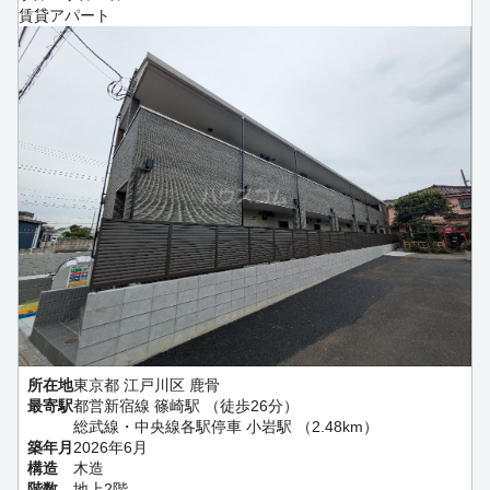
賃貸アパート
所在地
東京都 江戸川区 鹿骨
最寄駅
都営新宿線 篠崎駅 （徒歩26分）
総武線・中央線各駅停車 小岩駅 （2.48km）
築年月
2026年6月
構造
木造
階数
地上2階