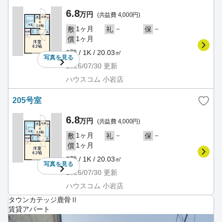
6.8
万円
(共益費 4,000円)
1ヶ月
－
－
敷
礼
保
1ヶ月
償
2階 / 1K / 20.03㎡
写真を
見る
2026/07/30
更新
ハウスコム 小岩店
205号室
6.8
万円
(共益費 4,000円)
1ヶ月
－
－
敷
礼
保
1ヶ月
償
2階 / 1K / 20.03㎡
写真を
見る
2026/07/30
更新
ハウスコム 小岩店
タウンカテッジ鹿骨Ⅱ
賃貸アパート