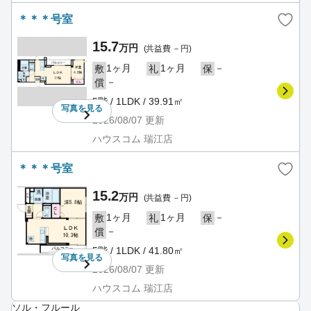
＊＊＊号室
15.7
万円
(共益費 －円)
1ヶ月
1ヶ月
－
敷
礼
保
－
償
5階 / 1LDK / 39.91㎡
写真を
見る
2026/08/07
更新
ハウスコム 瑞江店
＊＊＊号室
15.2
万円
(共益費 －円)
1ヶ月
1ヶ月
－
敷
礼
保
－
償
5階 / 1LDK / 41.80㎡
写真を
見る
2026/08/07
更新
ハウスコム 瑞江店
ソル・フルール