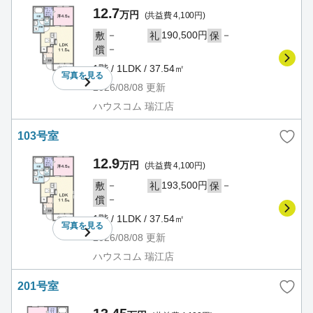
12.7
万円
(共益費 4,100円)
－
190,500円
－
敷
礼
保
－
償
1階 / 1LDK / 37.54㎡
写真を
見る
2026/08/08
更新
ハウスコム 瑞江店
103号室
12.9
万円
(共益費 4,100円)
－
193,500円
－
敷
礼
保
－
償
1階 / 1LDK / 37.54㎡
写真を
見る
2026/08/08
更新
ハウスコム 瑞江店
201号室