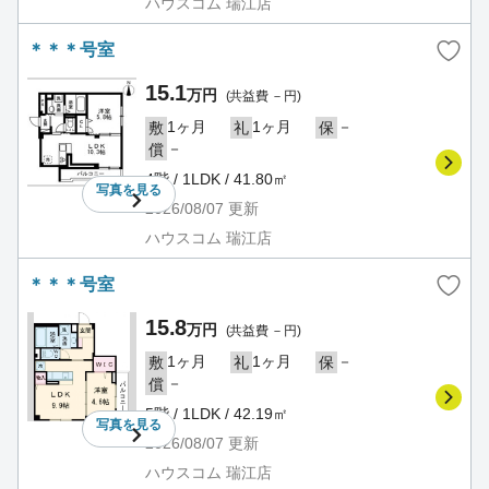
ハウスコム 瑞江店
＊＊＊号室
15.1
万円
(共益費 －円)
1ヶ月
1ヶ月
－
敷
礼
保
－
償
4階 / 1LDK / 41.80㎡
写真を
見る
2026/08/07
更新
ハウスコム 瑞江店
＊＊＊号室
15.8
万円
(共益費 －円)
1ヶ月
1ヶ月
－
敷
礼
保
－
償
5階 / 1LDK / 42.19㎡
写真を
見る
2026/08/07
更新
ハウスコム 瑞江店