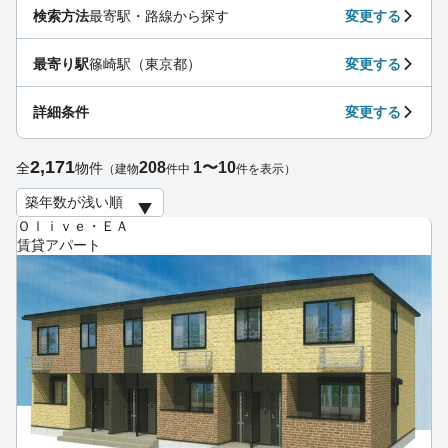
検索方法
最寄駅・路線から探す
変更する
最寄り駅
篠崎駅（東京都）
変更する
詳細条件
変更する
2,171
208
1〜10
全
物件
（建物
件中
件を表示）
Ｏｌｉｖｅ・ＥＡ
賃貸アパート