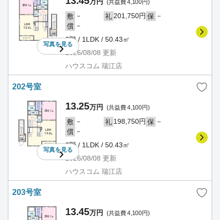
13.45
万円
(共益費 4,100円)
－
201,750円
－
敷
礼
保
－
償
2階 / 1LDK / 50.43㎡
写真を
見る
2026/08/08
更新
ハウスコム 瑞江店
202号室
13.25
万円
(共益費 4,100円)
－
198,750円
－
敷
礼
保
－
償
2階 / 1LDK / 50.43㎡
写真を
見る
2026/08/08
更新
ハウスコム 瑞江店
203号室
13.45
万円
(共益費 4,100円)