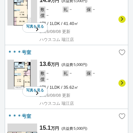
14.9
万円
(共益費 5,000円)
－
－
－
敷
礼
保
－
償
2階 / 1LDK / 41.40㎡
写真を
見る
2026/08/08
更新
ハウスコム 瑞江店
＊＊＊号室
13.6
万円
(共益費 5,000円)
－
－
－
敷
礼
保
－
償
2階 / 1LDK / 35.62㎡
写真を
見る
2026/08/08
更新
ハウスコム 瑞江店
＊＊＊号室
15.1
万円
(共益費 5,000円)