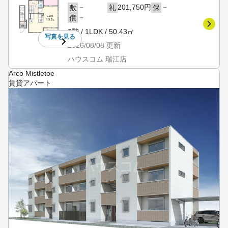
－
201,750円
－
敷
礼
保
－
償
2階 / 1LDK / 50.43㎡
写真を
見る
2026/08/08
更新
ハウスコム 瑞江店
Arco Mistletoe
賃貸アパート