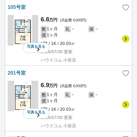
105号室
6.6
万円
(共益費 4,000円)
1ヶ月
－
－
敷
礼
保
1ヶ月
償
1階 / 1K / 20.03㎡
写真を
見る
2026/07/30
更新
ハウスコム 小岩店
201号室
6.9
万円
(共益費 4,000円)
1ヶ月
－
－
敷
礼
保
1ヶ月
償
2階 / 1K / 20.03㎡
写真を
見る
2026/07/30
更新
ハウスコム 小岩店