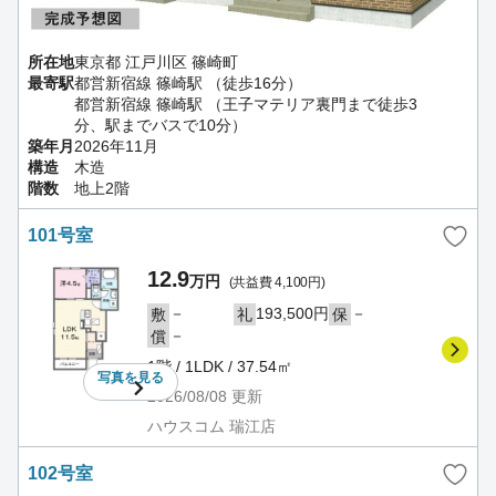
所在地
東京都 江戸川区 篠崎町
最寄駅
都営新宿線 篠崎駅 （徒歩16分）
都営新宿線 篠崎駅 （王子マテリア裏門まで徒歩3
分、駅までバスで10分）
築年月
2026年11月
構造
木造
階数
地上2階
101号室
12.9
万円
(共益費 4,100円)
－
193,500円
－
敷
礼
保
－
償
1階 / 1LDK / 37.54㎡
写真を
見る
2026/08/08
更新
ハウスコム 瑞江店
102号室