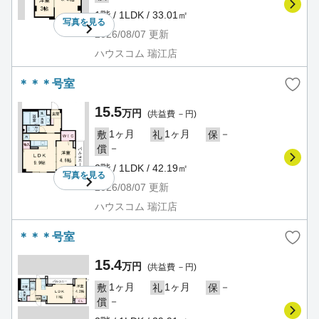
1階 / 1LDK / 33.01㎡
写真を
見る
2026/08/07
更新
ハウスコム 瑞江店
＊＊＊号室
15.5
万円
(共益費 －円)
1ヶ月
1ヶ月
－
敷
礼
保
－
償
2階 / 1LDK / 42.19㎡
写真を
見る
2026/08/07
更新
ハウスコム 瑞江店
＊＊＊号室
15.4
万円
(共益費 －円)
1ヶ月
1ヶ月
－
敷
礼
保
－
償