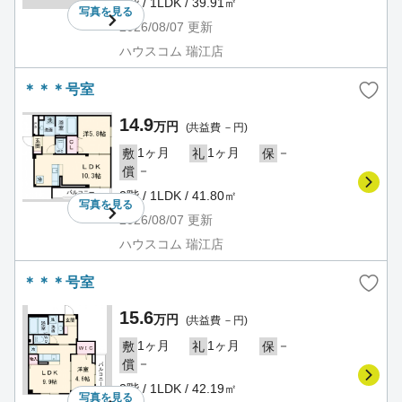
2階 / 1LDK / 39.91㎡
写真を
見る
2026/08/07
更新
ハウスコム 瑞江店
＊＊＊号室
14.9
万円
(共益費 －円)
1ヶ月
1ヶ月
－
敷
礼
保
－
償
2階 / 1LDK / 41.80㎡
写真を
見る
2026/08/07
更新
ハウスコム 瑞江店
＊＊＊号室
15.6
万円
(共益費 －円)
1ヶ月
1ヶ月
－
敷
礼
保
－
償
3階 / 1LDK / 42.19㎡
写真を
見る