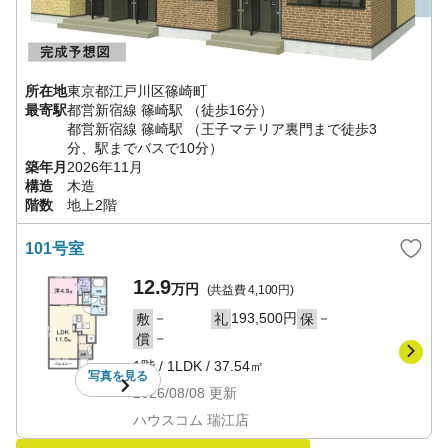
所在地
東京都
江戸川区
篠崎町
最寄駅
都営新宿線
篠崎駅
（徒歩16分）
都営新宿線
篠崎駅
（王子マテリア裏門まで徒歩3
分、駅までバスで10分）
築年月
2026年11月
構造
木造
階数
地上2階
101号室
12.9
万円
(共益費
4,100円
)
－
193,500円
－
敷
礼
保
－
償
1階
/
1LDK
/
37.54㎡
写真を
見る
2026/08/08
更新
ハウスコム 瑞江店