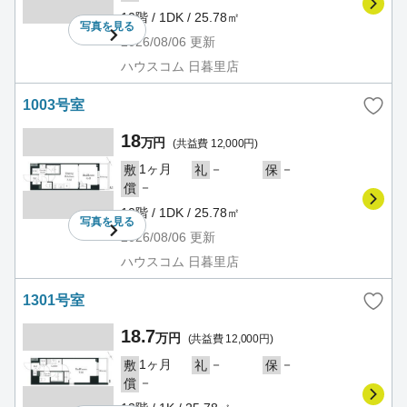
10階 / 1DK / 25.78㎡
写真を
見る
2026/08/06
更新
ハウスコム 日暮里店
1003号室
18
万円
(共益費 12,000円)
1ヶ月
－
－
敷
礼
保
－
償
10階 / 1DK / 25.78㎡
写真を
見る
2026/08/06
更新
ハウスコム 日暮里店
1301号室
18.7
万円
(共益費 12,000円)
1ヶ月
－
－
敷
礼
保
－
償