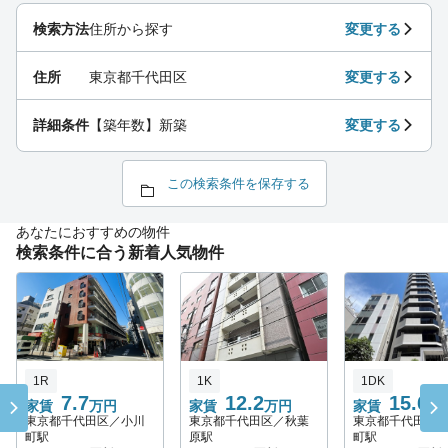
検索方法
住所から探す
変更する
住所
東京都千代田区
変更する
詳細条件
【築年数】新築
変更する
この検索条件を保存する
あなたにおすすめの物件
検索条件に合う新着人気物件
1R
1K
1DK
7.7
12.2
15.6
家賃
万円
家賃
万円
家賃
万
東京都千代田区／小川
東京都千代田区／秋葉
東京都千代田区
町駅
原駅
町駅