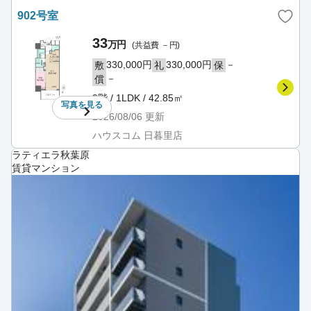
902号室
33
万円
(共益費 －円)
330,000円
330,000円
－
敷
礼
保
－
償
9階 / 1LDK / 42.85㎡
写真を
見る
2026/08/06
更新
ハウスコム 日暮里店
ラティエラ秋葉原
賃貸マンション