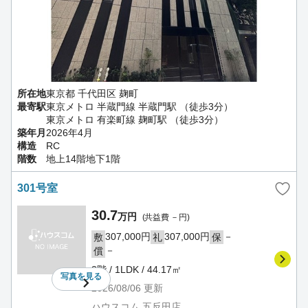
所在地
東京都 千代田区 麹町
最寄駅
東京メトロ 半蔵門線 半蔵門駅 （徒歩3分）
東京メトロ 有楽町線 麹町駅 （徒歩3分）
築年月
2026年4月
構造
RC
階数
地上14階地下1階
301号室
30.7
万円
(共益費 －円)
307,000円
307,000円
－
敷
礼
保
－
償
3階 / 1LDK / 44.17㎡
写真を
見る
2026/08/06
更新
ハウスコム 五反田店