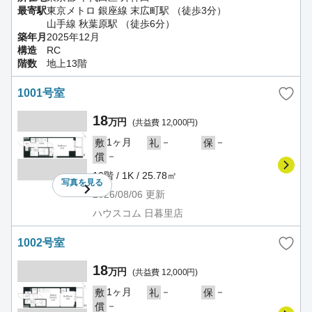
最寄駅
東京メトロ 銀座線 末広町駅 （徒歩3分）
山手線 秋葉原駅 （徒歩6分）
築年月
2025年12月
構造
RC
階数
地上13階
1001号室
18
万円
(共益費 12,000円)
1ヶ月
－
－
敷
礼
保
－
償
10階 / 1K / 25.78㎡
写真を
見る
2026/08/06
更新
ハウスコム 日暮里店
1002号室
18
万円
(共益費 12,000円)
1ヶ月
－
－
敷
礼
保
－
償