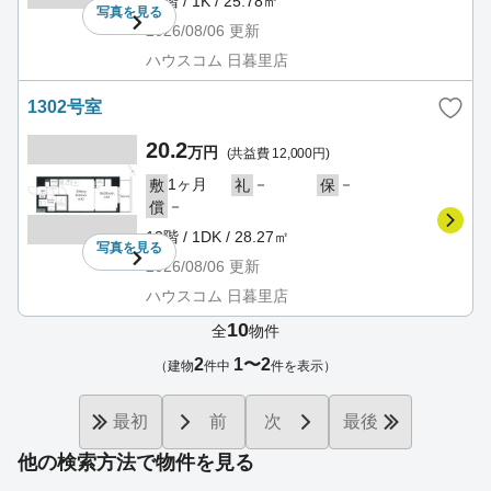
13階 / 1K / 25.78㎡
写真を
見る
2026/08/06
更新
ハウスコム 日暮里店
1302号室
20.2
万円
(共益費 12,000円)
1ヶ月
－
－
敷
礼
保
－
償
13階 / 1DK / 28.27㎡
写真を
見る
2026/08/06
更新
ハウスコム 日暮里店
10
全
物件
2
1〜2
（建物
件中
件を表示）
最初
前
次
最後
他の検索方法で物件を見る