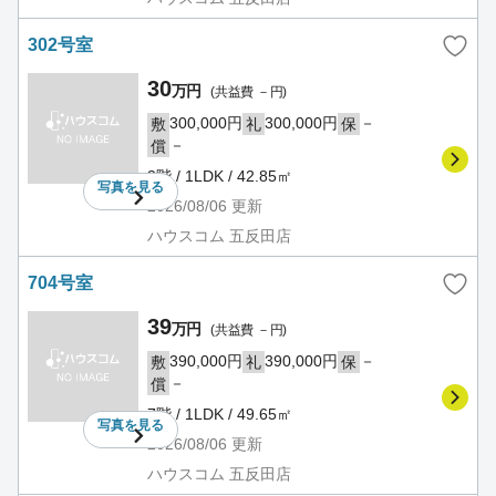
302号室
30
万円
(共益費 －円)
300,000円
300,000円
－
敷
礼
保
－
償
3階 / 1LDK / 42.85㎡
写真を
見る
2026/08/06
更新
ハウスコム 五反田店
704号室
39
万円
(共益費 －円)
390,000円
390,000円
－
敷
礼
保
－
償
7階 / 1LDK / 49.65㎡
写真を
見る
2026/08/06
更新
ハウスコム 五反田店