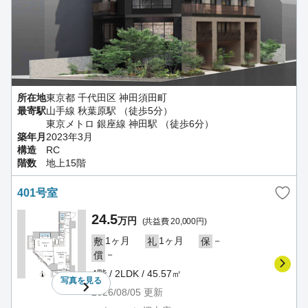
所在地
東京都 千代田区 神田須田町
最寄駅
山手線 秋葉原駅 （徒歩5分）
東京メトロ 銀座線 神田駅 （徒歩6分）
築年月
2023年3月
構造
RC
階数
地上15階
401号室
24.5
万円
(共益費 20,000円)
1ヶ月
1ヶ月
－
敷
礼
保
－
償
4階 / 2LDK / 45.57㎡
写真を
見る
2026/08/05
更新