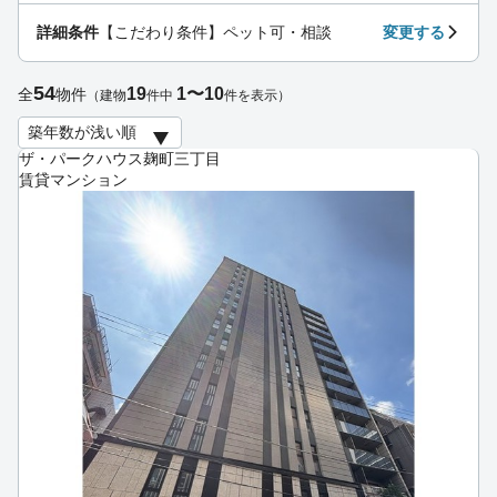
詳細条件
【こだわり条件】ペット可・相談
変更する
54
19
1〜10
全
物件
（建物
件中
件を表示）
ザ・パークハウス麹町三丁目
賃貸マンション