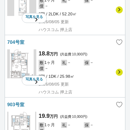
1ヶ月
－
－
敷
礼
保
－
償
2階 / 2LDK / 52.20㎡
写真を
見る
2026/08/05
更新
ハウスコム 押上店
704号室
18.8
万円
(共益費 10,000円)
1ヶ月
－
－
敷
礼
保
－
償
7階 / 1DK / 25.98㎡
写真を
見る
2026/08/05
更新
ハウスコム 押上店
903号室
19.9
万円
(共益費 10,000円)
1ヶ月
－
－
敷
礼
保