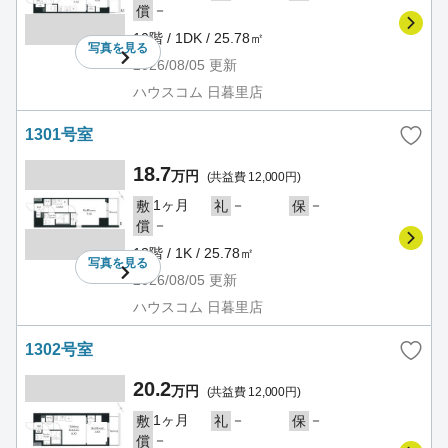
－
償
10階 / 1DK / 25.78㎡
写真を
見る
2026/08/05
更新
ハウスコム 日暮里店
1301号室
18.7
万円
(共益費 12,000円)
1ヶ月
－
－
敷
礼
保
－
償
13階 / 1K / 25.78㎡
写真を
見る
2026/08/05
更新
ハウスコム 日暮里店
1302号室
20.2
万円
(共益費 12,000円)
1ヶ月
－
－
敷
礼
保
－
償