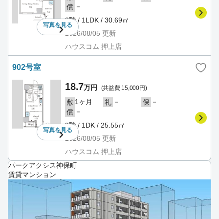
－
償
3階 / 1LDK / 30.69㎡
写真を
見る
2026/08/05
更新
ハウスコム 押上店
902号室
18.7
万円
(共益費 15,000円)
1ヶ月
－
－
敷
礼
保
－
償
9階 / 1DK / 25.55㎡
写真を
見る
2026/08/05
更新
ハウスコム 押上店
パークアクシス神保町
賃貸マンション