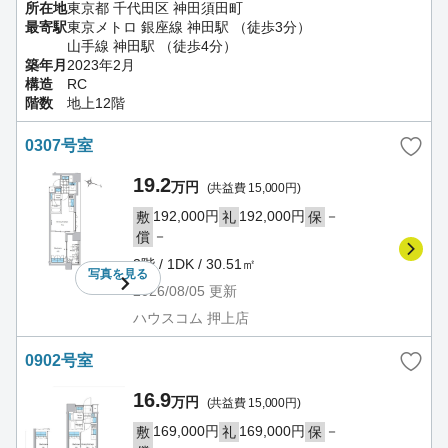
所在地
東京都 千代田区 神田須田町
最寄駅
東京メトロ 銀座線 神田駅 （徒歩3分）
山手線 神田駅 （徒歩4分）
築年月
2023年2月
構造
RC
階数
地上12階
0307号室
19.2
万円
(共益費 15,000円)
192,000円
192,000円
－
敷
礼
保
－
償
3階 / 1DK / 30.51㎡
写真を
見る
2026/08/05
更新
ハウスコム 押上店
0902号室
16.9
万円
(共益費 15,000円)
169,000円
169,000円
－
敷
礼
保