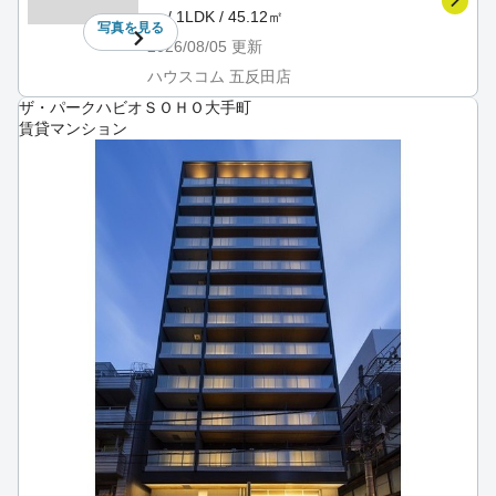
－ / 1LDK / 45.12㎡
写真を
見る
2026/08/05
更新
ハウスコム 五反田店
ザ・パークハビオＳＯＨＯ大手町
賃貸マンション