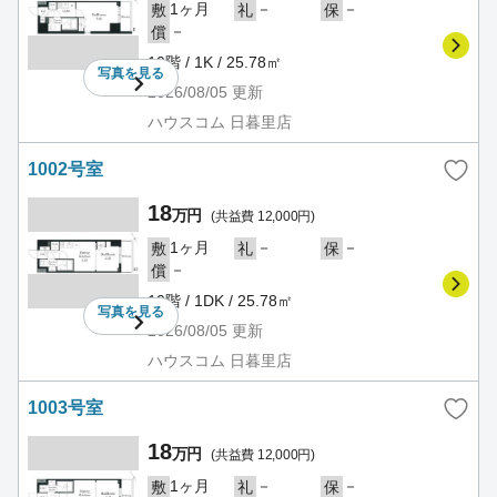
1ヶ月
－
－
敷
礼
保
－
償
10階 / 1K / 25.78㎡
写真を
見る
2026/08/05
更新
ハウスコム 日暮里店
1002号室
18
万円
(共益費 12,000円)
1ヶ月
－
－
敷
礼
保
－
償
10階 / 1DK / 25.78㎡
写真を
見る
2026/08/05
更新
ハウスコム 日暮里店
1003号室
18
万円
(共益費 12,000円)
1ヶ月
－
－
敷
礼
保