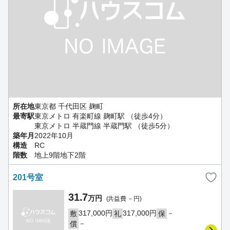
所在地
東京都 千代田区 麹町
最寄駅
東京メトロ 有楽町線 麹町駅 （徒歩4分）
東京メトロ 半蔵門線 半蔵門駅 （徒歩5分）
築年月
2022年10月
構造
RC
階数
地上9階地下2階
201号室
31.7
万円
(共益費 －円)
317,000円
317,000円
－
敷
礼
保
－
償