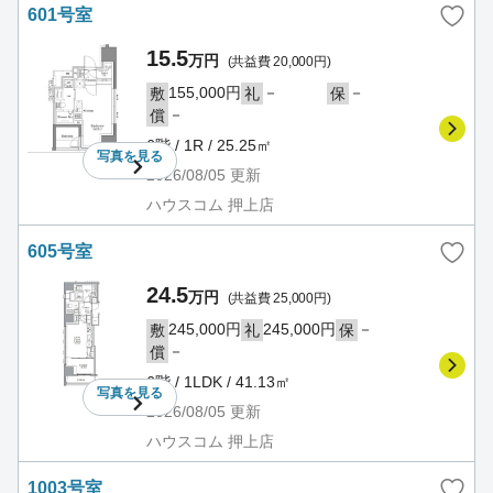
601号室
15.5
万円
(共益費 20,000円)
155,000円
－
－
敷
礼
保
－
償
6階 / 1R / 25.25㎡
写真を
見る
2026/08/05
更新
ハウスコム 押上店
605号室
24.5
万円
(共益費 25,000円)
245,000円
245,000円
－
敷
礼
保
－
償
6階 / 1LDK / 41.13㎡
写真を
見る
2026/08/05
更新
ハウスコム 押上店
1003号室