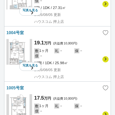
－
償
9階 / 1DK / 27.31㎡
写真を
見る
2026/08/05
更新
ハウスコム 押上店
1004号室
19.1
万円
(共益費 10,000円)
1ヶ月
－
－
敷
礼
保
－
償
10階 / 1DK / 25.98㎡
写真を
見る
2026/08/05
更新
ハウスコム 押上店
1005号室
17.5
万円
(共益費 10,000円)
1ヶ月
－
－
敷
礼
保
－
償