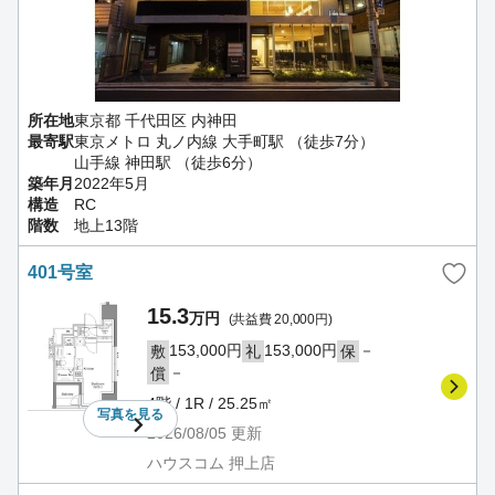
所在地
東京都 千代田区 内神田
最寄駅
東京メトロ 丸ノ内線 大手町駅 （徒歩7分）
山手線 神田駅 （徒歩6分）
築年月
2022年5月
構造
RC
階数
地上13階
401号室
15.3
万円
(共益費 20,000円)
153,000円
153,000円
－
敷
礼
保
－
償
4階 / 1R / 25.25㎡
写真を
見る
2026/08/05
更新
ハウスコム 押上店