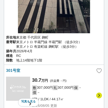
所在地
東京都 千代田区 麹町
最寄駅
東京メトロ 半蔵門線 半蔵門駅 （徒歩3分）
東京メトロ 有楽町線 麹町駅 （徒歩3分）
築年月
2026年4月
構造
RC
階数
地上14階地下1階
301号室
30.7
万円
(共益費 －円)
307,000円
307,000円
－
敷
礼
保
－
償
3階 / 1LDK / 44.17㎡
写真を
見る
2026/08/05
更新