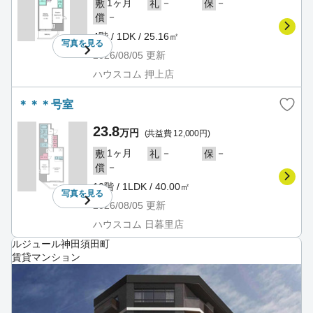
1ヶ月
－
－
敷
礼
保
－
償
4階 / 1DK / 25.16㎡
写真を
見る
2026/08/05
更新
ハウスコム 押上店
＊＊＊号室
23.8
万円
(共益費 12,000円)
1ヶ月
－
－
敷
礼
保
－
償
10階 / 1LDK / 40.00㎡
写真を
見る
2026/08/05
更新
ハウスコム 日暮里店
ルジュール神田須田町
賃貸マンション