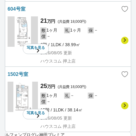
604号室
21
万円
(共益費 18,000円)
1ヶ月
1ヶ月
－
敷
礼
保
－
償
6階 / 1LDK / 38.99㎡
写真を
見る
2026/08/05
更新
ハウスコム 押上店
1502号室
25
万円
(共益費 18,000円)
1ヶ月
－
－
敷
礼
保
－
償
15階 / 1LDK / 38.14㎡
写真を
見る
2026/08/05
更新
ハウスコム 押上店
ルフォンプログレ神田プレミア