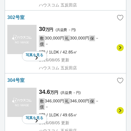
ハウスコム 五反田店
302号室
30
万円
(共益費 －円)
300,000円
300,000円
－
敷
礼
保
－
償
3階 / 1LDK / 42.85㎡
写真を
見る
2026/08/05
更新
ハウスコム 五反田店
304号室
34.6
万円
(共益費 －円)
346,000円
346,000円
－
敷
礼
保
－
償
3階 / 1LDK / 49.65㎡
写真を
見る
2026/08/05
更新
ハウスコム 五反田店