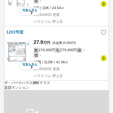
－
償
9階 / 1DK / 24.54㎡
写真を
見る
2026/08/05
更新
ハウスコム 押上店
1203号室
27.9
万円
(共益費 20,000円)
279,000円
279,000円
－
敷
礼
保
－
償
12階 / 2LDK / 41.96㎡
写真を
見る
2026/08/05
更新
ハウスコム 押上店
ザ・パークハウス麹町テラス
賃貸マンション