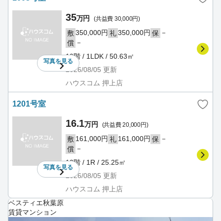
35
万円
(共益費 30,000円)
350,000円
350,000円
－
敷
礼
保
－
償
10階 / 1LDK / 50.63㎡
写真を
見る
2026/08/05
更新
ハウスコム 押上店
1201号室
16.1
万円
(共益費 20,000円)
161,000円
161,000円
－
敷
礼
保
－
償
12階 / 1R / 25.25㎡
写真を
見る
2026/08/05
更新
ハウスコム 押上店
ベスティエ秋葉原
賃貸マンション