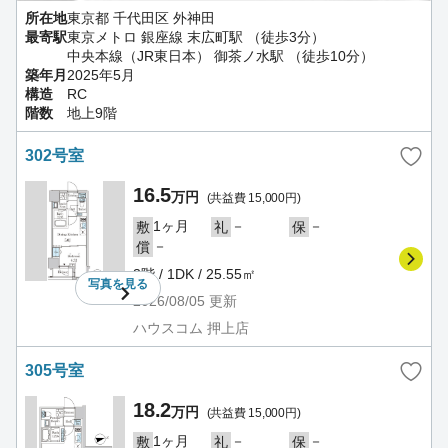
所在地
東京都 千代田区 外神田
最寄駅
東京メトロ 銀座線 末広町駅 （徒歩3分）
中央本線（JR東日本） 御茶ノ水駅 （徒歩10分）
築年月
2025年5月
構造
RC
階数
地上9階
302号室
16.5
万円
(共益費 15,000円)
1ヶ月
－
－
敷
礼
保
－
償
3階 / 1DK / 25.55㎡
写真を
見る
2026/08/05
更新
ハウスコム 押上店
305号室
18.2
万円
(共益費 15,000円)
1ヶ月
－
－
敷
礼
保