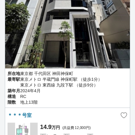
所在地
東京都 千代田区 神田神保町
最寄駅
東京メトロ 半蔵門線 神保町駅 （徒歩1分）
東京メトロ 東西線 九段下駅 （徒歩9分）
築年月
2024年4月
構造
RC
階数
地上13階
＊＊＊号室
14.9
万円
(共益費 12,000円)