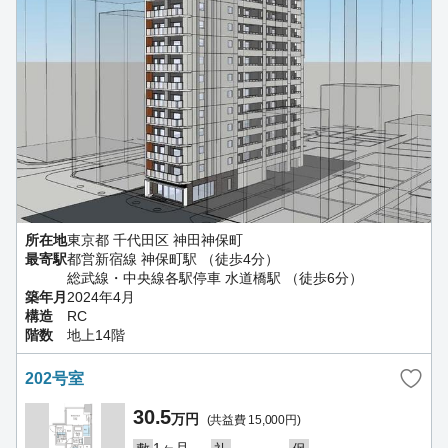
所在地
東京都 千代田区 神田神保町
最寄駅
都営新宿線 神保町駅 （徒歩4分）
総武線・中央線各駅停車 水道橋駅 （徒歩6分）
築年月
2024年4月
構造
RC
階数
地上14階
202号室
30.5
万円
(共益費 15,000円)