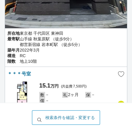
所在地
東京都 千代田区 東神田
最寄駅
山手線 秋葉原駅 （徒歩9分）
都営新宿線 岩本町駅 （徒歩5分）
築年月
2022年3月
構造
RC
階数
地上10階
＊＊＊号室
15.1
万円
(共益費 7,500円)
－
2ヶ月
－
敷
礼
保
－
償
5階 / 1DK / 30.05㎡
写真を
見る
2026/08/05
更新
検索条件を確認・変更する
ハウスコム 日暮里店