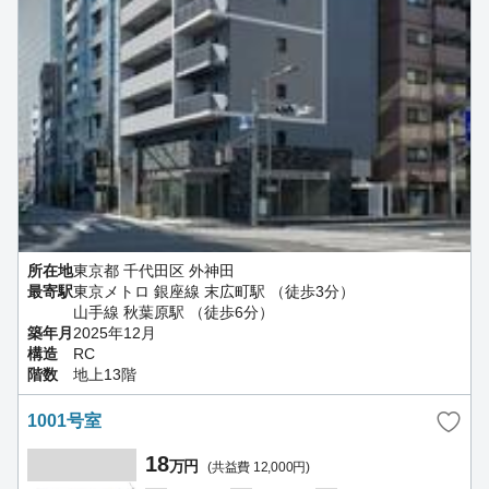
所在地
東京都 千代田区 外神田
最寄駅
東京メトロ 銀座線 末広町駅 （徒歩3分）
山手線 秋葉原駅 （徒歩6分）
築年月
2025年12月
構造
RC
階数
地上13階
1001号室
18
万円
(共益費 12,000円)