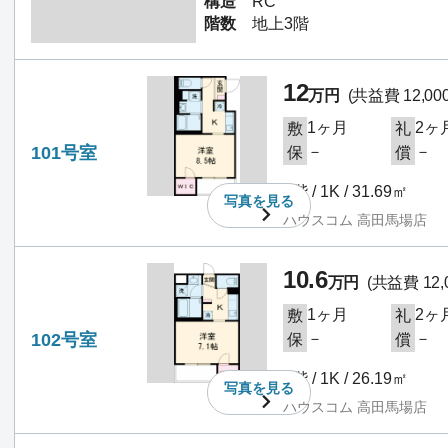
構造
RC
階数
地上3階
12
万円
(共益費 12,00
1ヶ月
2ヶ
敷
礼
101号室
－
－
保
償
1階 / 1K / 31.69㎡
写真を
見る
ハウスコム 高田馬場店
10.6
万円
(共益費 12,
1ヶ月
2ヶ
敷
礼
102号室
－
－
保
償
1階 / 1K / 26.19㎡
写真を
見る
ハウスコム 高田馬場店