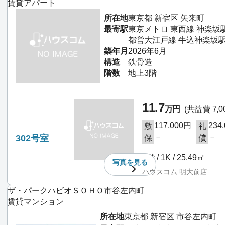
賃貸アパート
所在地
東京都 新宿区 矢来町
最寄駅
東京メトロ 東西線 神楽坂
都営大江戸線 牛込神楽坂駅
築年月
2026年6月
構造
鉄骨造
階数
地上3階
11.7
万円
(共益費 7,0
117,000円
234
敷
礼
302号室
－
－
保
償
3階 / 1K / 25.49㎡
写真を
見る
ハウスコム 明大前店
ザ・パークハビオＳＯＨＯ市谷左内町
賃貸マンション
所在地
東京都 新宿区 市谷左内町