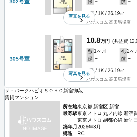
302号室
－
－
保
償
3階 / 1K / 26.19㎡
写真を
見る
ハウスコム 高田馬場店
10.8
万円
(共益費 12,
1ヶ月
2ヶ
敷
礼
305号室
－
－
保
償
3階 / 1K / 26.19㎡
写真を
見る
ハウスコム 高田馬場店
ザ・パークハビオＳＯＨＯ新宿御苑
賃貸マンション
所在地
東京都 新宿区 新宿
最寄駅
東京メトロ 丸ノ内線 新宿
東京メトロ 副都心線 新宿
築年月
2026年8月
構造
RC