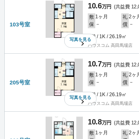
10.6
万円
(共益費 12,
1ヶ月
2ヶ
敷
礼
103号室
－
－
保
償
1階 / 1K / 26.19㎡
写真を
見る
ハウスコム 高田馬場店
10.7
万円
(共益費 12,
1ヶ月
2ヶ
敷
礼
205号室
－
－
保
償
2階 / 1K / 26.19㎡
写真を
見る
ハウスコム 高田馬場店
10.8
万円
(共益費 12,
1ヶ月
2ヶ
敷
礼