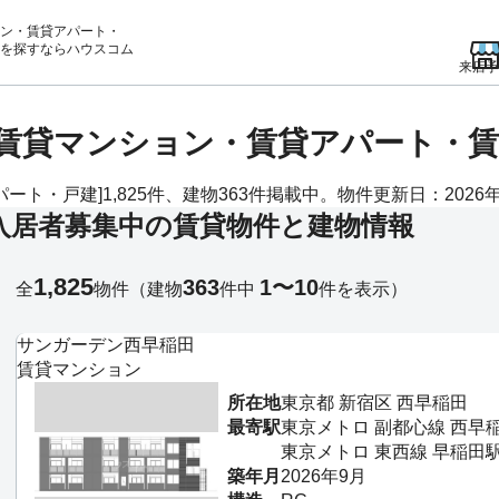
ン・賃貸アパート・
を
探すならハウスコム
来店予
Kの賃貸マンション・賃貸アパート・
ト・戸建]1,825件、建物363件掲載中。物件更新日：2026年
入居者募集中の賃貸物件と建物情報
1,825
363
1〜10
全
物件
（建物
件中
件を表示）
サンガーデン西早稲田
賃貸マンション
所在地
東京都 新宿区 西早稲田
最寄駅
東京メトロ 副都心線 西早
東京メトロ 東西線 早稲田駅
築年月
2026年9月