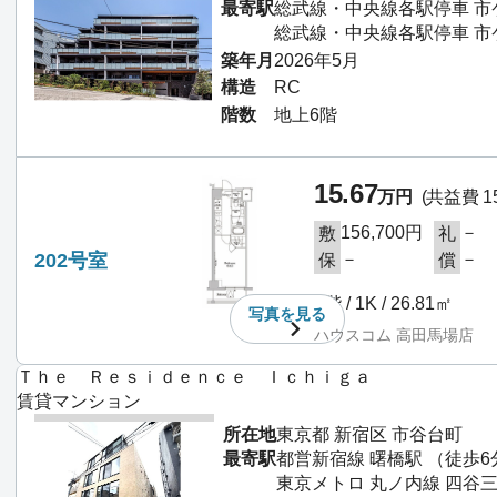
最寄駅
総武線・中央線各駅停車 市
総武線・中央線各駅停車 市
築年月
2026年5月
構造
RC
階数
地上6階
15.67
万円
(共益費 15
156,700円
－
敷
礼
202号室
－
－
保
償
2階 / 1K / 26.81㎡
写真を
見る
ハウスコム 高田馬場店
Ｔｈｅ Ｒｅｓｉｄｅｎｃｅ Ｉｃｈｉｇａ
賃貸マンション
所在地
東京都 新宿区 市谷台町
最寄駅
都営新宿線 曙橋駅 （徒歩6
東京メトロ 丸ノ内線 四谷三