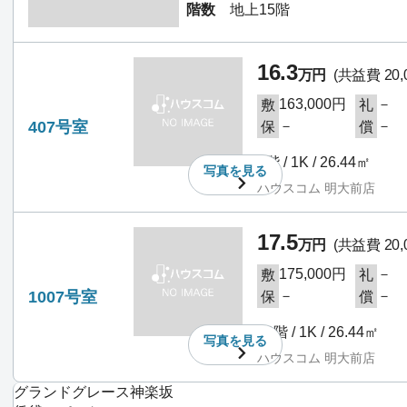
階数
地上15階
16.3
万円
(共益費 20,
163,000円
－
敷
礼
407号室
－
－
保
償
4階 / 1K / 26.44㎡
写真を
見る
ハウスコム 明大前店
17.5
万円
(共益費 20,
175,000円
－
敷
礼
1007号室
－
－
保
償
10階 / 1K / 26.44㎡
写真を
見る
ハウスコム 明大前店
グランドグレース神楽坂