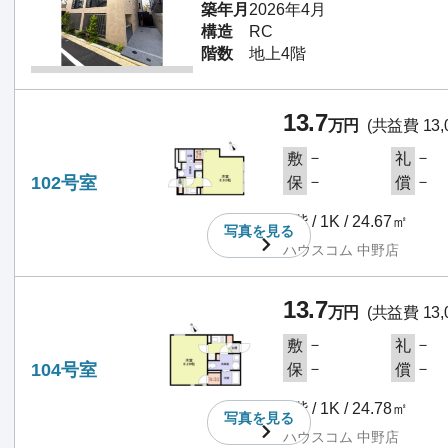
築年月
2026年4月
構造
RC
階数
地上4階
13.7
万円
(共益費 13,
－
－
敷
礼
102号室
－
－
保
償
1階 / 1K / 24.67㎡
写真を
見る
ハウスコム 中野店
13.7
万円
(共益費 13,
－
－
敷
礼
104号室
－
－
保
償
1階 / 1K / 24.78㎡
写真を
見る
ハウスコム 中野店