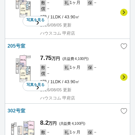
－
1ヶ月
－
敷
礼
保
－
償
2階 / 1LDK / 43.90㎡
写真を
見る
2026/08/05
更新
ハウスコム 甲府店
205号室
7.75
万円
(共益費 4,100円)
－
1ヶ月
－
敷
礼
保
－
償
2階 / 1LDK / 43.90㎡
写真を
見る
2026/08/05
更新
ハウスコム 甲府店
302号室
8.2
万円
(共益費 4,100円)
－
1ヶ月
－
敷
礼
保