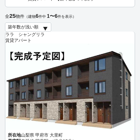
25
6
1〜6
全
物件
（建物
件中
件を表示）
ララ シャングリラ
賃貸アパート
所在地
山梨県 甲府市 大里町