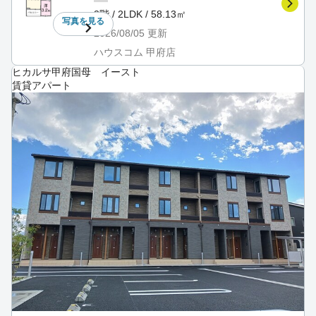
3階 / 2LDK / 58.13㎡
写真を
見る
2026/08/05
更新
ハウスコム 甲府店
ヒカルサ甲府国母 イースト
賃貸アパート