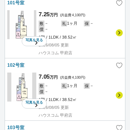
101号室
7.25
万円
(共益費 4,100円)
－
1ヶ月
－
敷
礼
保
－
償
1階 / 1LDK / 38.52㎡
写真を
見る
2026/08/05
更新
ハウスコム 甲府店
102号室
7.05
万円
(共益費 4,100円)
－
1ヶ月
－
敷
礼
保
－
償
1階 / 1LDK / 38.52㎡
写真を
見る
2026/08/05
更新
ハウスコム 甲府店
103号室