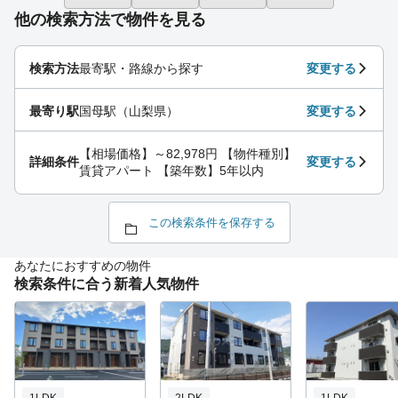
他の検索方法で物件を見る
検索方法
最寄駅・路線から探す
変更する
最寄り駅
国母駅（山梨県）
変更する
【相場価格】～82,978円 【物件種別】
詳細条件
変更する
賃貸アパート 【築年数】5年以内
この検索条件を保存する
あなたにおすすめの物件
検索条件に合う新着人気物件
1LDK
2LDK
1LDK