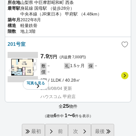
所在地
山梨県 中巨摩郡昭和町 西条
最寄駅
身延線 国母駅 （徒歩28分）
中央本線（JR東日本） 甲府駅 （4.48km）
築年月
2022年8月
構造
軽量鉄骨
階数
地上3階
201号室
7.9
万円
(共益費 7,000円)
－
1.5ヶ月
－
敷
礼
保
－
償
2階 / 1LDK / 40.28㎡
写真を
見る
2026/08/04
更新
ハウスコム 甲府店
25
全
物件
6
1〜6
（建物
件中
件を表示）
最初
前
次
最後