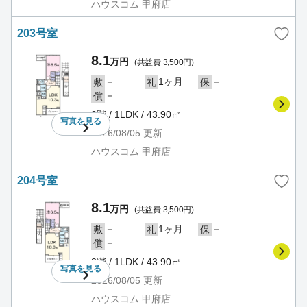
ハウスコム 甲府店
203号室
8.1
万円
(共益費 3,500円)
－
1ヶ月
－
敷
礼
保
－
償
2階 / 1LDK / 43.90㎡
写真を
見る
2026/08/05
更新
ハウスコム 甲府店
204号室
8.1
万円
(共益費 3,500円)
－
1ヶ月
－
敷
礼
保
－
償
2階 / 1LDK / 43.90㎡
写真を
見る
2026/08/05
更新
ハウスコム 甲府店