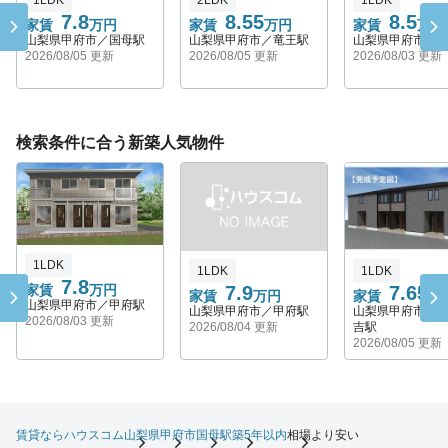
7.8
8.55
8.5
家賃
万円
家賃
万円
家賃
万円
山梨県甲府市／国母駅
山梨県甲府市／竜王駅
山梨県甲府市／
2026/08/05 更新
2026/08/05 更新
2026/08/03 更新
検索条件に合う新築人気物件
1LDK
1LDK
1LDK
7.8
家賃
万円
7.9
7.65
家賃
万円
家賃
万
山梨県甲府市／甲府駅
山梨県甲府市／甲府駅
山梨県甲府市／
2026/08/03 更新
2026/08/04 更新
吉駅
2026/08/05 更新
賃貸ならハウスコム
山梨県
甲府市
国母駅
築5年以内
相場より安い