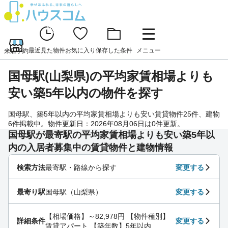
最近見た物件
お気に入り
保存した条件
メニュー
来店予約
国母駅(山梨県)の平均家賃相場よりも
安い築5年以内の物件を探す
国母駅、築5年以内の平均家賃相場よりも安い賃貸物件25件、建物
6件掲載中。物件更新日：2026年08月06日は0件更新。
国母駅が最寄駅の平均家賃相場よりも安い築5年以
内の入居者募集中の賃貸物件と建物情報
検索方法
最寄駅・路線から探す
変更する
最寄り駅
国母駅（山梨県）
変更する
【相場価格】～82,978円 【物件種別】
詳細条件
変更する
賃貸アパート 【築年数】5年以内