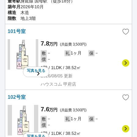
最寄駅
身延線 国母駅 （徒歩18分）
築年月
2026年10月
構造
木造
階数
地上3階
101号室
7.8
万円
(共益費 3,500円)
－
1ヶ月
－
敷
礼
保
－
償
1階 / 1LDK / 38.52㎡
写真を
見る
2026/08/05
更新
ハウスコム 甲府店
102号室
7.6
万円
(共益費 3,500円)
－
1ヶ月
－
敷
礼
保
－
償
1階 / 1LDK / 38.52㎡
写真を
見る