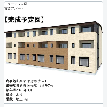
ニューデフィ藤
賃貸アパート
所在地
山梨県 甲府市 大里町
最寄駅
身延線 国母駅 （徒歩7分）
築年月
2026年9月
構造
木造
階数
地上3階