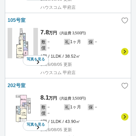
ハウスコム 甲府店
105号室
7.8
万円
(共益費 3,500円)
－
1ヶ月
－
敷
礼
保
－
償
1階 / 1LDK / 38.52㎡
写真を
見る
2026/08/05
更新
ハウスコム 甲府店
202号室
8.1
万円
(共益費 3,500円)
－
1ヶ月
－
敷
礼
保
－
償
2階 / 1LDK / 43.90㎡
写真を
見る
2026/08/05
更新