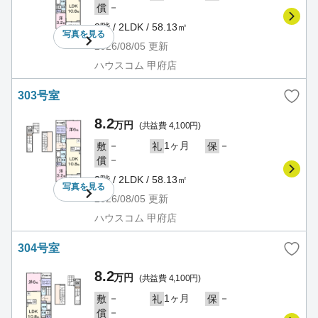
－
償
3階 / 2LDK / 58.13㎡
写真を
見る
2026/08/05
更新
ハウスコム 甲府店
303号室
8.2
万円
(共益費 4,100円)
－
1ヶ月
－
敷
礼
保
－
償
3階 / 2LDK / 58.13㎡
写真を
見る
2026/08/05
更新
ハウスコム 甲府店
304号室
8.2
万円
(共益費 4,100円)
－
1ヶ月
－
敷
礼
保
－
償