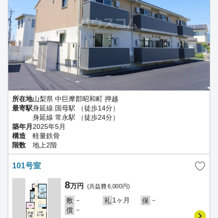
所在地
山梨県 中巨摩郡昭和町 押越
最寄駅
身延線 国母駅 （徒歩14分）
身延線 常永駅 （徒歩24分）
築年月
2025年5月
構造
軽量鉄骨
階数
地上2階
101号室
8
万円
(共益費 6,000円)
－
1ヶ月
－
敷
礼
保
－
償