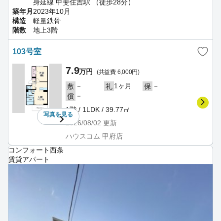
身延線 甲斐住吉駅 （徒歩28分）
築年月
2023年10月
構造
軽量鉄骨
階数
地上3階
103号室
7.9
万円
(共益費 6,000円)
－
1ヶ月
－
敷
礼
保
－
償
1階 / 1LDK / 39.77㎡
写真を
見る
2026/08/02
更新
ハウスコム 甲府店
コンフォート西条
賃貸アパート