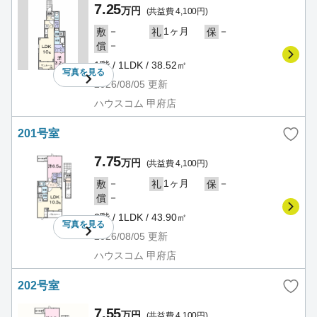
7.25
万円
(共益費 4,100円)
－
1ヶ月
－
敷
礼
保
－
償
1階 / 1LDK / 38.52㎡
写真を
見る
2026/08/05
更新
ハウスコム 甲府店
201号室
7.75
万円
(共益費 4,100円)
－
1ヶ月
－
敷
礼
保
－
償
2階 / 1LDK / 43.90㎡
写真を
見る
2026/08/05
更新
ハウスコム 甲府店
202号室
7.55
万円
(共益費 4,100円)