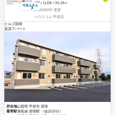
1階 / 1LDK / 33.29㎡
写真を
見る
2026/08/05
更新
ハウスコム 甲府店
ヒルズ国母
賃貸アパート
所在地
山梨県 甲府市 国母
最寄駅
身延線 国母駅 （徒歩25分）