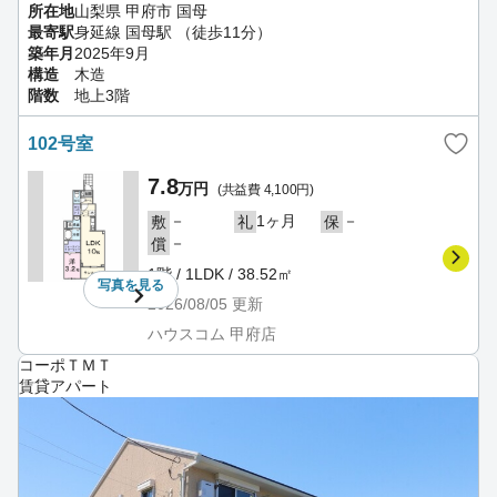
所在地
山梨県 甲府市 国母
最寄駅
身延線 国母駅 （徒歩11分）
築年月
2025年9月
構造
木造
階数
地上3階
102号室
7.8
万円
(共益費 4,100円)
－
1ヶ月
－
敷
礼
保
－
償
1階 / 1LDK / 38.52㎡
写真を
見る
2026/08/05
更新
ハウスコム 甲府店
コーポＴＭＴ
賃貸アパート