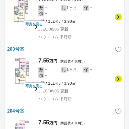
－
1ヶ月
－
敷
礼
保
－
償
2階 / 1LDK / 43.90㎡
写真を
見る
2026/08/05
更新
ハウスコム 甲府店
203号室
7.55
万円
(共益費 4,100円)
－
1ヶ月
－
敷
礼
保
－
償
2階 / 1LDK / 43.90㎡
写真を
見る
2026/08/05
更新
ハウスコム 甲府店
204号室
7.55
万円
(共益費 4,100円)