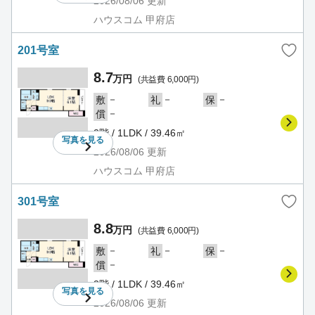
2026/08/06
更新
ハウスコム 甲府店
201号室
8.7
万円
(共益費 6,000円)
－
－
－
敷
礼
保
－
償
2階 / 1LDK / 39.46㎡
写真を
見る
2026/08/06
更新
ハウスコム 甲府店
301号室
8.8
万円
(共益費 6,000円)
－
－
－
敷
礼
保
－
償
3階 / 1LDK / 39.46㎡
写真を
見る
2026/08/06
更新