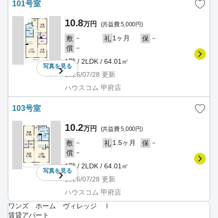
101号室
10.8
万円
(共益費 5,000円)
－
1ヶ月
－
敷
礼
保
－
償
1階 / 2LDK / 64.01㎡
写真を
見る
2026/07/28
更新
ハウスコム 甲府店
103号室
10.2
万円
(共益費 5,000円)
－
1.5ヶ月
－
敷
礼
保
－
償
1階 / 2LDK / 64.01㎡
写真を
見る
2026/07/28
更新
ハウスコム 甲府店
ワンズ ホーム ヴィレッジ Ⅰ
賃貸アパート