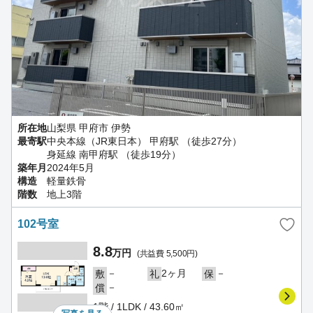
所在地
山梨県 甲府市 伊勢
最寄駅
中央本線（JR東日本） 甲府駅 （徒歩27分）
身延線 南甲府駅 （徒歩19分）
築年月
2024年5月
構造
軽量鉄骨
階数
地上3階
102号室
8.8
万円
(共益費 5,500円)
－
2ヶ月
－
敷
礼
保
－
償
1階 / 1LDK / 43.60㎡