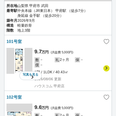
所在地
山梨県 甲府市 武田
最寄駅
中央本線（JR東日本） 甲府駅 （徒歩7分）
身延線 金手駅 （徒歩20分）
築年月
2026年9月
構造
軽量鉄骨
階数
地上3階
101号室
9.7
万円
(共益費 5,000円)
－
2ヶ月
－
敷
礼
保
－
償
1階 / 1LDK / 40.43㎡
写真を
見る
2026/08/06
更新
ハウスコム 甲府店
102号室
9.6
万円
(共益費 5,000円)
－
2ヶ月
－
敷
礼
保