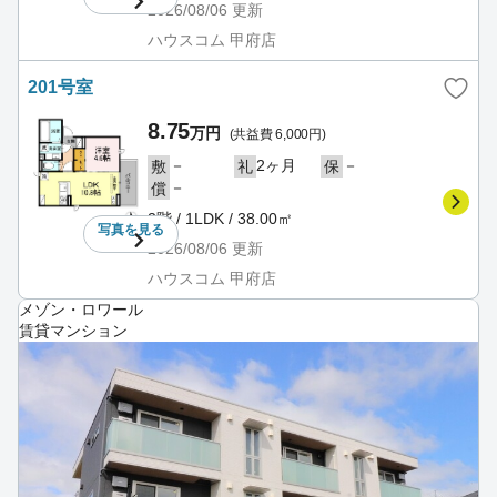
2026/08/06
更新
ハウスコム 甲府店
201号室
8.75
万円
(共益費 6,000円)
－
2ヶ月
－
敷
礼
保
－
償
2階 / 1LDK / 38.00㎡
写真を
見る
2026/08/06
更新
ハウスコム 甲府店
メゾン・ロワール
賃貸マンション