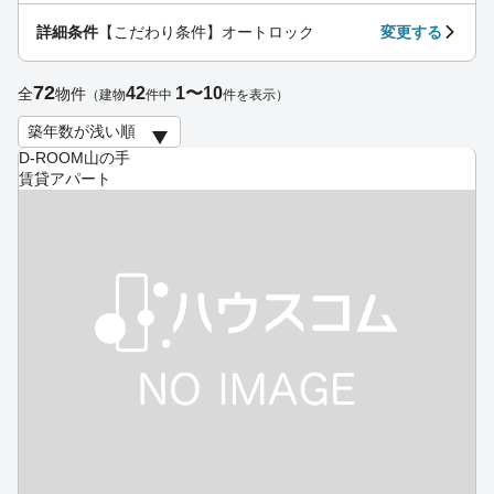
詳細条件
【こだわり条件】オートロック
変更する
72
42
1〜10
全
物件
（建物
件中
件を表示）
D-ROOM山の手
賃貸アパート