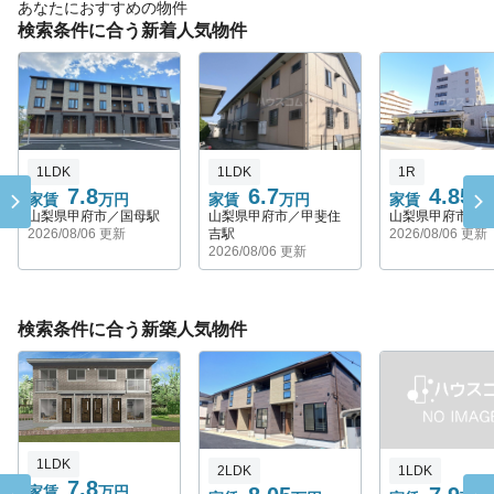
あなたにおすすめの物件
検索条件に合う新着人気物件
1LDK
1LDK
1R
7.8
6.7
4.85
家賃
万円
家賃
万円
家賃
万
山梨県甲府市／国母駅
山梨県甲府市／甲斐住
山梨県甲府市／
2026/08/06 更新
吉駅
2026/08/06 更新
2026/08/06 更新
検索条件に合う新築人気物件
1LDK
2LDK
1LDK
7.8
家賃
万円