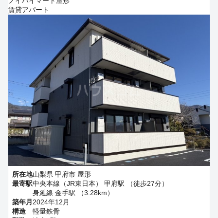
ノイハイマート屋形
賃貸アパート
所在地
山梨県 甲府市 屋形
最寄駅
中央本線（JR東日本） 甲府駅 （徒歩27分）
身延線 金手駅 （3.28km）
築年月
2024年12月
構造
軽量鉄骨