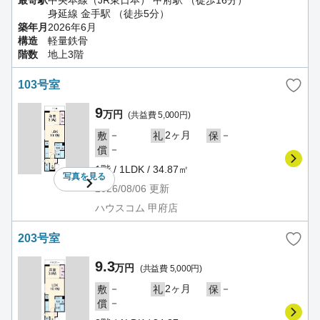
身延線 金手駅 （徒歩5分）
築年月
2026年6月
構造
軽量鉄骨
階数
地上3階
103号室
9
万円
(共益費 5,000円)
－
2ヶ月
－
敷
礼
保
－
償
1階 / 1LDK / 34.87㎡
写真を
見る
2026/08/06
更新
ハウスコム 甲府店
203号室
9.3
万円
(共益費 5,000円)
－
2ヶ月
－
敷
礼
保
－
償