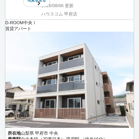
写真を
見る
2026/08/06
更新
ハウスコム 甲府店
D-ROOM中央Ⅰ
賃貸アパート
所在地
山梨県 甲府市 中央
最寄駅
中央本線（JR東日本） 甲府駅 （徒歩16分）