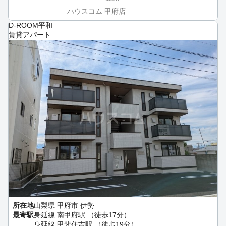
ハウスコム 甲府店
D-ROOM平和
賃貸アパート
所在地
山梨県 甲府市 伊勢
最寄駅
身延線 南甲府駅 （徒歩17分）
身延線 甲斐住吉駅 （徒歩19分）