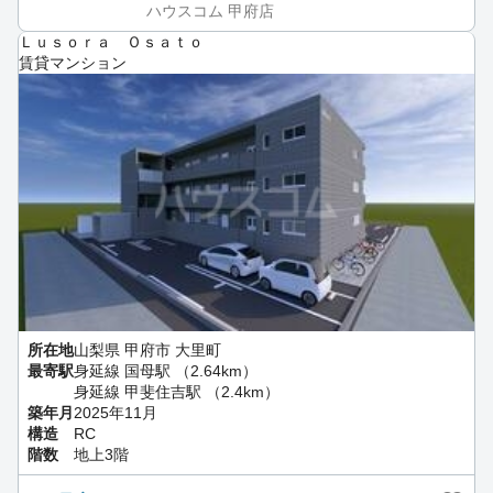
ハウスコム 甲府店
Ｌｕｓｏｒａ Ｏｓａｔｏ
賃貸マンション
所在地
山梨県 甲府市 大里町
最寄駅
身延線 国母駅 （2.64km）
身延線 甲斐住吉駅 （2.4km）
築年月
2025年11月
構造
RC
階数
地上3階