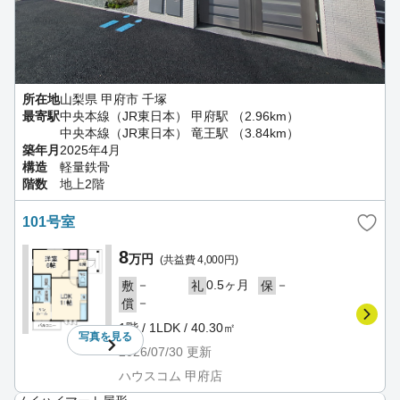
所在地
山梨県 甲府市 千塚
最寄駅
中央本線（JR東日本） 甲府駅 （2.96km）
中央本線（JR東日本） 竜王駅 （3.84km）
築年月
2025年4月
構造
軽量鉄骨
階数
地上2階
101号室
8
万円
(共益費 4,000円)
－
0.5ヶ月
－
敷
礼
保
－
償
1階 / 1LDK / 40.30㎡
写真を
見る
2026/07/30
更新
ハウスコム 甲府店