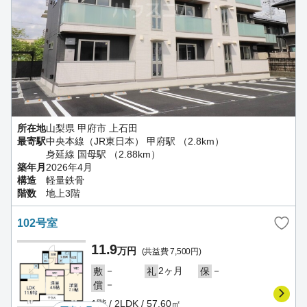
所在地
山梨県 甲府市 上石田
最寄駅
中央本線（JR東日本） 甲府駅 （2.8km）
身延線 国母駅 （2.88km）
築年月
2026年4月
構造
軽量鉄骨
階数
地上3階
102号室
11.9
万円
(共益費 7,500円)
－
2ヶ月
－
敷
礼
保
－
償
1階 / 2LDK / 57.60㎡