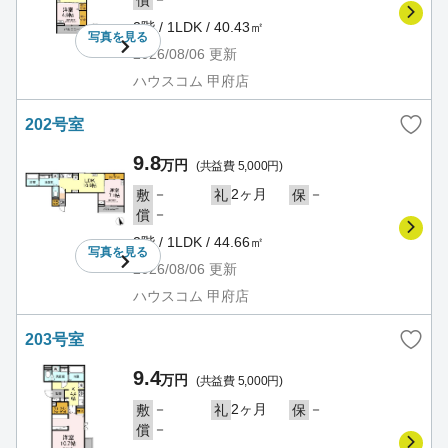
償
2階 / 1LDK / 40.43㎡
写真を
見る
2026/08/06
更新
ハウスコム 甲府店
202号室
9.8
万円
(共益費 5,000円)
－
2ヶ月
－
敷
礼
保
－
償
2階 / 1LDK / 44.66㎡
写真を
見る
2026/08/06
更新
ハウスコム 甲府店
203号室
9.4
万円
(共益費 5,000円)
－
2ヶ月
－
敷
礼
保
－
償