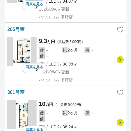
2階 / 1LDK / 34.87㎡
写真を
見る
2026/08/06
更新
ハウスコム 甲府店
205号室
9.3
万円
(共益費 5,000円)
－
2ヶ月
－
敷
礼
保
－
償
2階 / 1LDK / 36.98㎡
写真を
見る
2026/08/06
更新
ハウスコム 甲府店
301号室
10
万円
(共益費 5,000円)
－
2ヶ月
－
敷
礼
保
－
償
3階 / 1LDK / 38.24㎡
写真を
見る