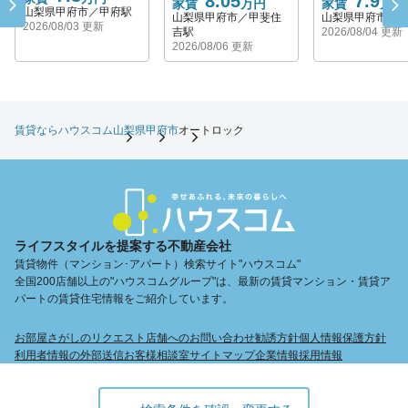
8.05
7.9
家賃
万円
家賃
万円
山梨県甲府市／甲府駅
山梨県甲府市／甲斐住
山梨県甲府市／
2026/08/03 更新
吉駅
2026/08/04 更新
2026/08/06 更新
賃貸ならハウスコム
山梨県
甲府市
オートロック
ライフスタイルを提案する不動産会社
賃貸物件（マンション･アパート）検索サイト"ハウスコム"
全国200店舗以上の"ハウスコムグループ"は、最新の賃貸マンション・賃貸ア
パートの賃貸住宅情報をご紹介しています。
お部屋さがしのリクエスト
店舗へのお問い合わせ
勧誘方針
個人情報保護方針
利用者情報の外部送信
お客様相談室
サイトマップ
企業情報
採用情報