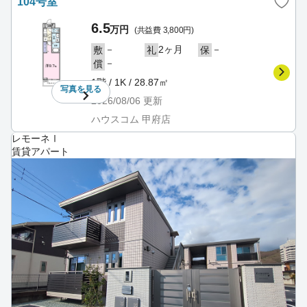
104号室
6.5
万円
(共益費 3,800円)
－
2ヶ月
－
敷
礼
保
－
償
1階 / 1K / 28.87㎡
写真を
見る
2026/08/06
更新
ハウスコム 甲府店
レモーネⅠ
賃貸アパート