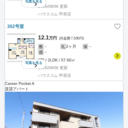
写真を
見る
2026/08/06
更新
ハウスコム 甲府店
302号室
12.1
万円
(共益費 7,500円)
－
2ヶ月
－
敷
礼
保
－
償
3階 / 2LDK / 57.60㎡
写真を
見る
2026/08/06
更新
ハウスコム 甲府店
Career Pocket A
賃貸アパート