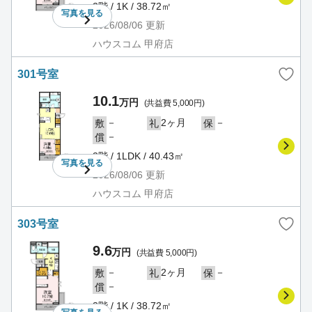
2階 / 1K / 38.72㎡
写真を
見る
2026/08/06
更新
ハウスコム 甲府店
301号室
10.1
万円
(共益費 5,000円)
－
2ヶ月
－
敷
礼
保
－
償
3階 / 1LDK / 40.43㎡
写真を
見る
2026/08/06
更新
ハウスコム 甲府店
303号室
9.6
万円
(共益費 5,000円)
－
2ヶ月
－
敷
礼
保
－
償
3階 / 1K / 38.72㎡