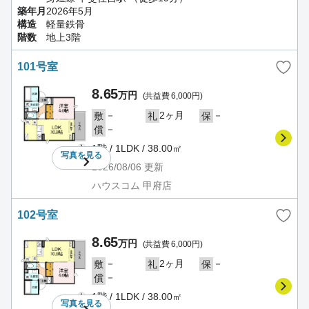
築年月
2026年5月
構造
軽量鉄骨
階数
地上3階
101号室
8.65
万円
(共益費 6,000円)
－
2ヶ月
－
敷
礼
保
－
償
1階 / 1LDK / 38.00㎡
写真を
見る
2026/08/06
更新
ハウスコム 甲府店
102号室
8.65
万円
(共益費 6,000円)
－
2ヶ月
－
敷
礼
保
－
償
1階 / 1LDK / 38.00㎡
写真を
見る