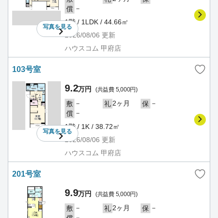
－
償
1階 / 1LDK / 44.66㎡
写真を
見る
2026/08/06
更新
ハウスコム 甲府店
103号室
9.2
万円
(共益費 5,000円)
－
2ヶ月
－
敷
礼
保
－
償
1階 / 1K / 38.72㎡
写真を
見る
2026/08/06
更新
ハウスコム 甲府店
201号室
9.9
万円
(共益費 5,000円)
－
2ヶ月
－
敷
礼
保
－