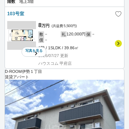
階数
地上3階
103号室
8
万円
(共益費 5,500円)
－
120,000円
－
敷
礼
保
－
償
1階 / 1SLDK / 39.86㎡
写真を
見る
2026/07/27
更新
ハウスコム 甲府店
D-ROOM伊勢１丁目
賃貸アパート