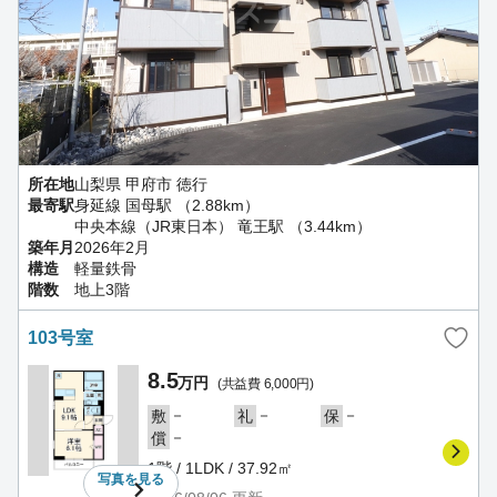
所在地
山梨県 甲府市 徳行
最寄駅
身延線 国母駅 （2.88km）
中央本線（JR東日本） 竜王駅 （3.44km）
築年月
2026年2月
構造
軽量鉄骨
階数
地上3階
103号室
8.5
万円
(共益費 6,000円)
－
－
－
敷
礼
保
－
償
1階 / 1LDK / 37.92㎡
写真を
見る