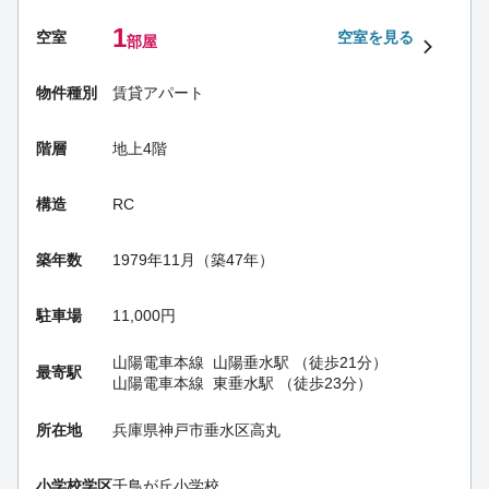
1
空室
空室を見る
部屋
物件種別
賃貸アパート
階層
地上4階
構造
RC
築年数
1979年11月（築47年）
駐車場
11,000円
山陽電車本線
山陽垂水駅
（徒歩21分）
最寄駅
山陽電車本線
東垂水駅
（徒歩23分）
所在地
兵庫県神戸市垂水区高丸
小学校学区
千鳥が丘小学校