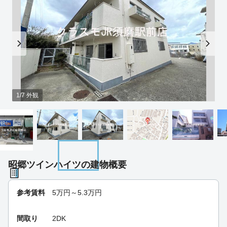
1/7 外観
昭郷ツインハイツの建物概要
参考賃料
5
万円～
5.3
万円
間取り
2DK