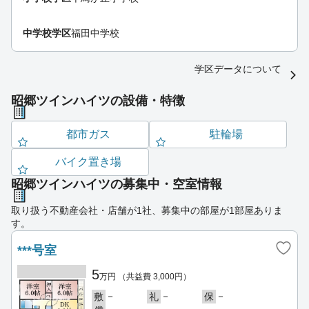
中学校学区
福田中学校
学区データについて
昭郷ツインハイツの設備・特徴
都市ガス
駐輪場
バイク置き場
昭郷ツインハイツの募集中・空室情報
取り扱う不動産会社・店舗が1社、募集中の部屋が1部屋ありま
す。
***号室
5
万円
（共益費 3,000円）
－
－
－
敷
礼
保