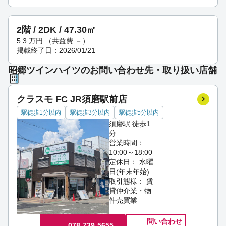
2階 / 2DK / 47.30㎡
5.3
万円
（共益費 －）
掲載終了日：2026/01/21
昭郷ツインハイツのお問い合わせ先・取り扱い店舗
クラスモ FC JR須磨駅前店
駅徒歩1分以内
駅徒歩3分以内
駅徒歩5分以内
須磨駅 徒歩1
分
営業時間：
10:00～18:00
定休日： 水曜
日(年末年始)
取引態様： 賃
貸仲介業・物
件売買業
問い合わせ
078-739-5655