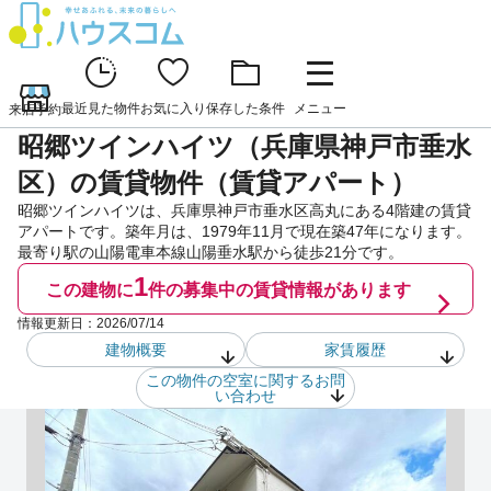
最近見た物件
お気に入り
保存した条件
メニュー
来店予約
昭郷ツインハイツ（兵庫県神戸市垂水
区）の賃貸物件（賃貸アパート）
昭郷ツインハイツは、兵庫県神戸市垂水区高丸にある4階建の賃貸
アパートです。築年月は、1979年11月で現在築47年になります。
最寄り駅の山陽電車本線山陽垂水駅から徒歩21分です。
1
この建物に
件の
募集中の賃貸情報があります
情報更新日：
2026/07/14
建物概要
家賃履歴
この物件の空室に関するお問
い合わせ