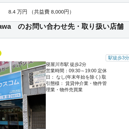
8.4
万円
（共益費 8,000円）
eyagawa のお問い合わせ先・取り扱い店舗
駅徒歩3
寝屋川市駅 徒歩2分
営業時間：09:30～19:00
定休
日： なし(年末年始を除く)
取
引態様： 賃貸仲介業・物件管
理業・物件売買業