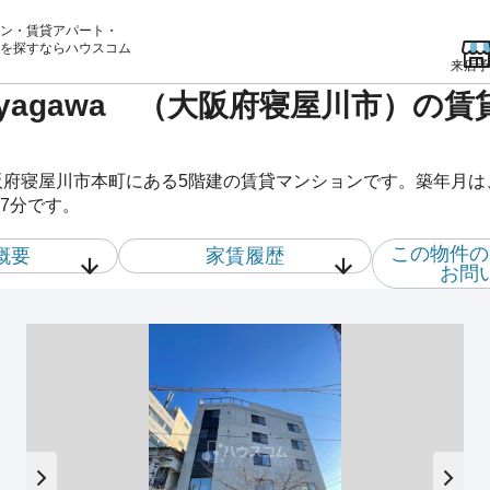
ン・賃貸アパート・
を
探すならハウスコム
来店予
n Neyagawa （大阪府寝屋川市）
a は、大阪府寝屋川市本町にある5階建の賃貸マンションです。築年月
7分です。
この物件の
概要
家賃履歴
お問