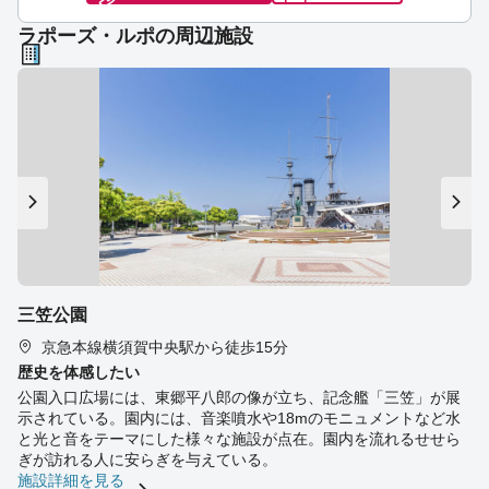
ラポーズ・ルポの周辺施設
三笠公園
京急本線横須賀中央駅から徒歩15分
歴史を体感したい
公園入口広場には、東郷平八郎の像が立ち、記念艦「三笠」が展
示されている。園内には、音楽噴水や18mのモニュメントなど水
と光と音をテーマにした様々な施設が点在。園内を流れるせせら
ぎが訪れる人に安らぎを与えている。
施設詳細を見る