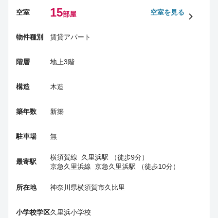
15
空室
空室を見る
部屋
物件種別
賃貸アパート
階層
地上3階
構造
木造
築年数
新築
駐車場
無
横須賀線
久里浜駅
（徒歩9分）
最寄駅
京急久里浜線
京急久里浜駅
（徒歩10分）
所在地
神奈川県横須賀市久比里
小学校学区
久里浜小学校