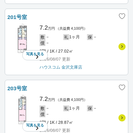
201号室
7.2
万円
（共益費 4,100円）
－
1ヶ月
－
敷
礼
保
－
償
2階 / 1K / 27.02㎡
写真を
見る
2026/08/07
更新
ハウスコム 金沢文庫店
203号室
7.2
万円
（共益費 4,100円）
－
1ヶ月
－
敷
礼
保
－
償
2階 / 1K / 28.87㎡
写真を
見る
2026/08/07
更新