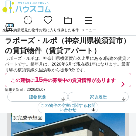
最近見た物件
お気に入り
保存した条件
メニュー
来店予約
ラポーズ・ルポ（神奈川県横須賀市）
の賃貸物件（賃貸アパート）
ラポーズ・ルポは、神奈川県横須賀市久比里にある3階建の賃貸ア
パートです。築年月は、2026年6月で現在築1年になります。最寄
り駅の横須賀線久里浜駅から徒歩9分です。
15
この建物に
件の
募集中の賃貸情報があります
情報更新日：
2026/08/07
建物概要
家賃履歴
この物件の空室に関するお問
い合わせ