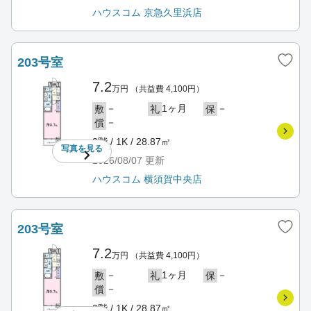
ハウスコム 京急久里浜店
203号室
7.2
万円
（共益費 4,100円）
－
1ヶ月
－
敷
礼
保
－
償
2階 / 1K / 28.87㎡
写真を
見る
2026/08/07
更新
ハウスコム 横須賀中央店
203号室
7.2
万円
（共益費 4,100円）
－
1ヶ月
－
敷
礼
保
－
償
2階 / 1K / 28.87㎡