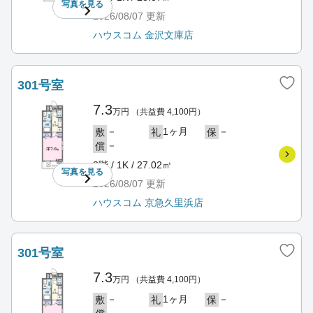
写真を
見る
2026/08/07
更新
ハウスコム 金沢文庫店
301号室
7.3
万円
（共益費 4,100円）
－
1ヶ月
－
敷
礼
保
－
償
3階 / 1K / 27.02㎡
写真を
見る
2026/08/07
更新
ハウスコム 京急久里浜店
301号室
7.3
万円
（共益費 4,100円）
－
1ヶ月
－
敷
礼
保
－