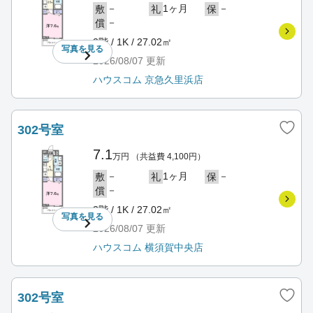
－
1ヶ月
－
敷
礼
保
－
償
3階 / 1K / 27.02㎡
写真を
見る
2026/08/07
更新
ハウスコム 京急久里浜店
302号室
7.1
万円
（共益費 4,100円）
－
1ヶ月
－
敷
礼
保
－
償
3階 / 1K / 27.02㎡
写真を
見る
2026/08/07
更新
ハウスコム 横須賀中央店
302号室