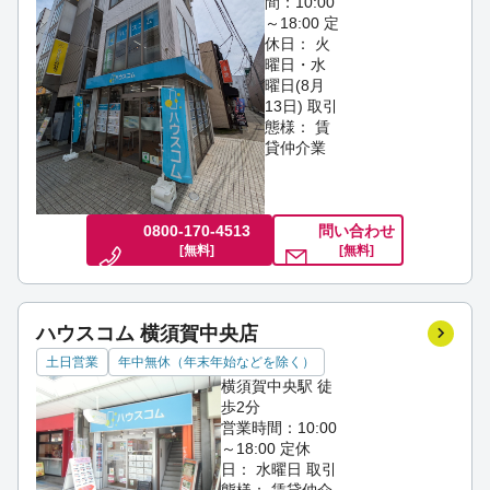
間：10:00
～18:00
定
休日： 火
曜日・水
曜日(8月
13日)
取引
態様： 賃
貸仲介業
0800-170-4513
問い合わせ
[無料]
[無料]
ハウスコム 横須賀中央店
土日営業
年中無休（年末年始などを除く）
横須賀中央駅 徒
歩2分
営業時間：10:00
～18:00
定休
日： 水曜日
取引
態様： 賃貸仲介