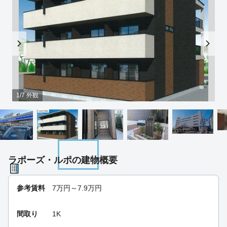
1/7 外観
ラポーズ・ルポの建物概要
参考賃料
7
万円～
7.9
万円
間取り
1K