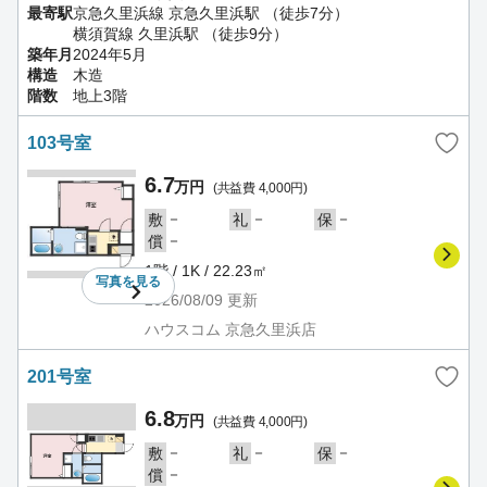
最寄駅
京急久里浜線 京急久里浜駅 （徒歩7分）
横須賀線 久里浜駅 （徒歩9分）
築年月
2024年5月
構造
木造
階数
地上3階
103号室
6.7
万円
(共益費 4,000円)
－
－
－
敷
礼
保
－
償
1階 / 1K / 22.23㎡
写真を
見る
2026/08/09
更新
ハウスコム 京急久里浜店
201号室
6.8
万円
(共益費 4,000円)
－
－
－
敷
礼
保
－
償