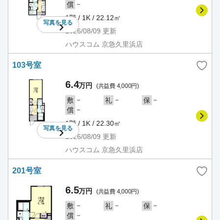
－
償
1階 / 1K / 22.12㎡
写真を
見る
2026/08/09
更新
ハウスコム 京急久里浜店
103号室
6.4
万円
(共益費 4,000円)
－
－
－
敷
礼
保
－
償
1階 / 1K / 22.30㎡
写真を
見る
2026/08/09
更新
ハウスコム 京急久里浜店
201号室
6.5
万円
(共益費 4,000円)
－
－
－
敷
礼
保
－
償