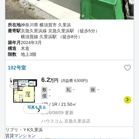
所在地
神奈川県 横須賀市 久里浜
最寄駅
京急久里浜線 京急久里浜駅 （徒歩5分）
横須賀線 久里浜駅 （徒歩8分）
築年月
2024年3月
構造
木造
階数
地上3階
102号室
6.2
万円
(共益費 4,000円)
－
－
－
敷
礼
保
－
償
1階 / 1R / 21.50㎡
写真を
見る
2026/08/09
更新
ハウスコム 京急久里浜店
リブリ・ＹK久里浜
賃貸マンション