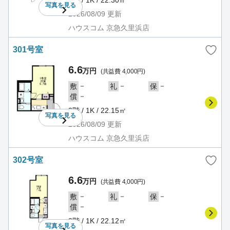
写真を
見る
2026/08/09
更新
ハウスコム 京急久里浜店
301号室
6.6
万円
(共益費 4,000円)
－
－
－
敷
礼
保
－
償
3階 / 1K / 22.15㎡
写真を
見る
2026/08/09
更新
ハウスコム 京急久里浜店
302号室
6.6
万円
(共益費 4,000円)
－
－
－
敷
礼
保
－
償
3階 / 1K / 22.12㎡
写真を
見る