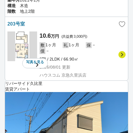
構造
木造
階数
地上2階
203号室
10.6
万円
(共益費 3,000円)
1ヶ月
1ヶ月
－
敷
礼
保
－
償
2階 / 2LDK / 66.90㎡
写真を
見る
2026/08/01
更新
ハウスコム 京急久里浜店
リバーサイド久比里
賃貸アパート