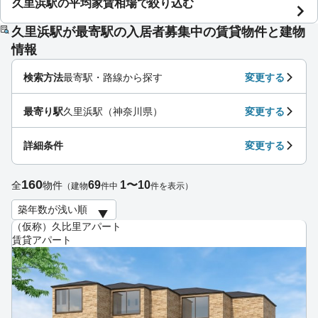
久里浜駅の平均家賃相場で絞り込む
久里浜駅が最寄駅の入居者募集中の賃貸物件と建物
情報
検索方法
最寄駅・路線から探す
変更する
最寄り駅
久里浜駅（神奈川県）
変更する
詳細条件
変更する
160
69
1〜10
全
物件
（建物
件中
件を表示）
（仮称）久比里アパート
賃貸アパート