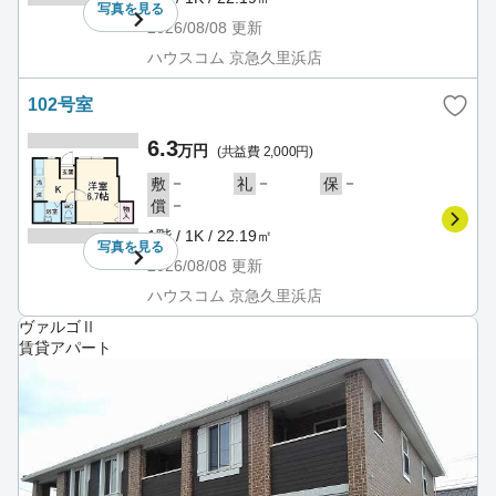
写真を
見る
2026/08/08
更新
ハウスコム 京急久里浜店
102号室
6.3
万円
(共益費 2,000円)
－
－
－
敷
礼
保
－
償
1階 / 1K / 22.19㎡
写真を
見る
2026/08/08
更新
ハウスコム 京急久里浜店
ヴァルゴⅡ
賃貸アパート