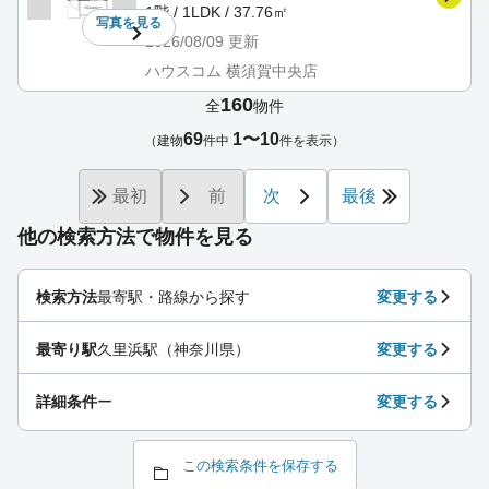
1階 / 1LDK / 37.76㎡
写真を
見る
2026/08/09
更新
ハウスコム 横須賀中央店
160
全
物件
69
1〜10
（建物
件中
件を表示）
最初
前
次
最後
他の検索方法で物件を見る
検索方法
最寄駅・路線から探す
変更する
最寄り駅
久里浜駅（神奈川県）
変更する
詳細条件
ー
変更する
この検索条件を保存する