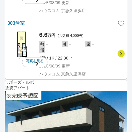
2026/08/09
更新
ハウスコム 京急久里浜店
303号室
6.6
万円
(共益費 4,000円)
－
－
－
敷
礼
保
－
償
3階 / 1K / 22.30㎡
写真を
見る
2026/08/09
更新
ハウスコム 京急久里浜店
ラポーズ・ルポ
賃貸アパート