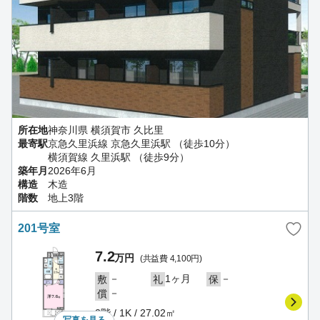
所在地
神奈川県 横須賀市 久比里
最寄駅
京急久里浜線 京急久里浜駅 （徒歩10分）
横須賀線 久里浜駅 （徒歩9分）
築年月
2026年6月
構造
木造
階数
地上3階
201号室
7.2
万円
(共益費 4,100円)
－
1ヶ月
－
敷
礼
保
－
償
2階 / 1K / 27.02㎡
写真を
見る