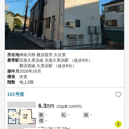
所在地
神奈川県 横須賀市 久比里
最寄駅
京急久里浜線 京急久里浜駅 （徒歩9分）
横須賀線 久里浜駅 （徒歩8分）
築年月
2020年10月
構造
木造
階数
地上2階
101号室
6.3
万円
(共益費 2,000円)
－
－
－
敷
礼
保
－
償
1階 / 1K / 22.19㎡