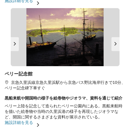
施設詳細を見る
ペリー記念館
京急久里浜線京急久里浜駅から京急バス野比海岸行きで10分、
ペリー記念碑下車すぐ
黒船来航や開国時の様子を絵巻物やジオラマ、資料を通じて紹介
ペリー上陸を記念して造られたペリー公園内にある。黒船来航時
を描いた絵巻物や当時の久里浜港の様子を再現したジオラマな
ど、開国に関するさまざまな資料が展示されている。
施設詳細を見る