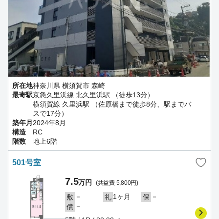
所在地
神奈川県 横須賀市 森崎
最寄駅
京急久里浜線 北久里浜駅 （徒歩13分）
横須賀線 久里浜駅 （佐原橋まで徒歩8分、駅までバ
スで17分）
築年月
2024年8月
構造
RC
階数
地上6階
501号室
7.5
万円
(共益費 5,800円)
－
1ヶ月
－
敷
礼
保
－
償