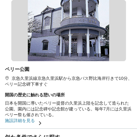
ペリー公園
京急久里浜線京急久里浜駅から京急バス野比海岸行きで10分、
ペリー記念碑下車すぐ
開国の歴史に触れる憩いの場所
日本を開国に導いたペリー提督の久里浜上陸を記念して造られた
公園。園内には記念碑や記念館が建っている。毎年7月には久里浜
ペリー祭も催されている。
施設詳細を見る