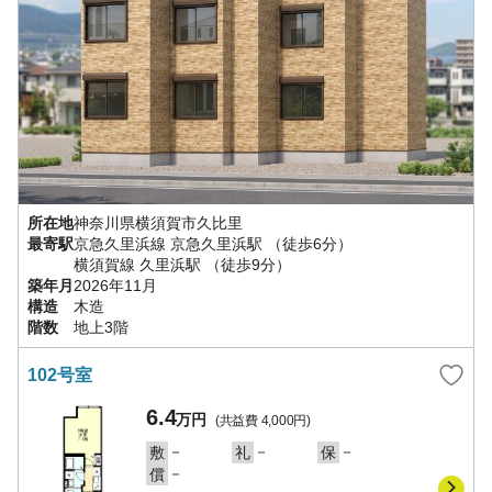
所在地
神奈川県
横須賀市
久比里
最寄駅
京急久里浜線
京急久里浜駅
（徒歩6分）
横須賀線
久里浜駅
（徒歩9分）
築年月
2026年11月
構造
木造
階数
地上3階
102号室
6.4
万円
(共益費
4,000円
)
－
－
－
敷
礼
保
－
償