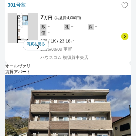
301号室
7
万円
(共益費 4,000円)
－
－
－
敷
礼
保
－
償
3階 / 1K / 23.18㎡
写真を
見る
2026/08/09
更新
ハウスコム 横須賀中央店
オールヴァリ
賃貸アパート