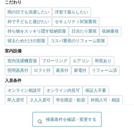
こだわり
雨の日でも洗濯したい
洋室で暮らしたい
外で子どもと遊びたい
セキュリティ対策重視
持ち物をスッキリ隠す収納部屋
日当たり重視
収納重視
寝るためだけの部屋
コスパ重視のリフォーム部屋
室内設備
室内洗濯機置場
フローリング
エアコン
和室あり
照明器具付
ロフト付
家具付
家電付
リフォーム済
入居条件
オンライン相談可
オンライン内見可
保証人不要
即入居可
２人入居可
学生限定・歓迎
外国人可・相談
ペット可・相談
事務所可・相談
ルームシェア可・相談
楽器可・相談
検索条件を確認・変更する
位置・立地