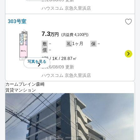
ハウスコム 京急久里浜店
303号室
7.3
万円
(共益費 4,100円)
－
1ヶ月
－
敷
礼
保
－
償
3階 / 1K / 28.87㎡
写真を
見る
2026/08/09
更新
ハウスコム 京急久里浜店
カームプレイン森崎
賃貸マンション