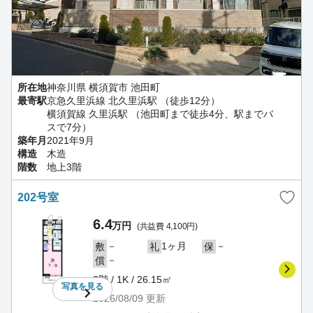
所在地
神奈川県 横須賀市 池田町
最寄駅
京急久里浜線 北久里浜駅 （徒歩12分）
横須賀線 久里浜駅 （池田町まで徒歩4分、駅までバ
スで7分）
築年月
2021年9月
構造
木造
階数
地上3階
202号室
6.4
万円
(共益費 4,100円)
－
1ヶ月
－
敷
礼
保
－
償
2階 / 1K / 26.15㎡
写真を
見る
2026/08/09
更新