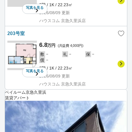
2階 / 1K / 22.23㎡
写真を
見る
2026/08/09
更新
ハウスコム 京急久里浜店
203号室
6.8
万円
(共益費 4,000円)
－
－
－
敷
礼
保
－
償
2階 / 1K / 22.23㎡
写真を
見る
2026/08/09
更新
ハウスコム 京急久里浜店
ベイルーム京急久里浜
賃貸アパート