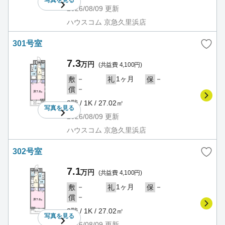
2026/08/09
更新
ハウスコム 京急久里浜店
301号室
7.3
万円
(共益費 4,100円)
－
1ヶ月
－
敷
礼
保
－
償
3階 / 1K / 27.02㎡
写真を
見る
2026/08/09
更新
ハウスコム 京急久里浜店
302号室
7.1
万円
(共益費 4,100円)
－
1ヶ月
－
敷
礼
保
－
償
3階 / 1K / 27.02㎡
写真を
見る
2026/08/09
更新