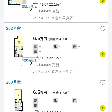
2階 / 1K / 22.15㎡
写真を
見る
2026/08/09
更新
ハウスコム 京急久里浜店
202号室
6.5
万円
(共益費 4,000円)
－
－
－
敷
礼
保
－
償
2階 / 1K / 22.12㎡
写真を
見る
2026/08/09
更新
ハウスコム 京急久里浜店
203号室
6.5
万円
(共益費 4,000円)
－
－
－
敷
礼
保
－
償
2階 / 1K / 22.30㎡