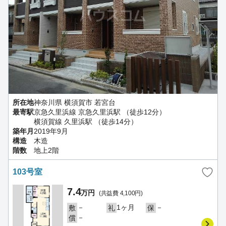
所在地
神奈川県 横須賀市 若宮台
最寄駅
京急久里浜線 京急久里浜駅 （徒歩12分）
横須賀線 久里浜駅 （徒歩14分）
築年月
2019年9月
構造
木造
階数
地上2階
103号室
7.4
万円
(共益費 4,100円)
－
1ヶ月
－
敷
礼
保
－
償