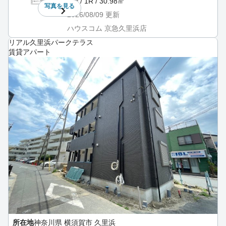
5階 / 1R / 30.98㎡
写真を
見る
2026/08/09
更新
ハウスコム 京急久里浜店
リアル久里浜パークテラス
賃貸アパート
所在地
神奈川県 横須賀市 久里浜