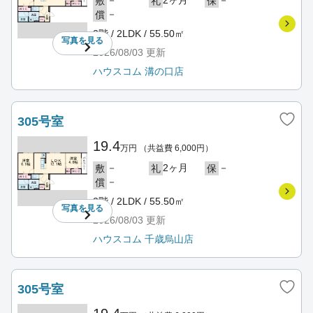
－
2ヶ月
－
敷
礼
保
－
償
3階 / 2LDK / 55.50㎡
写真を
見る
2026/08/03
更新
ハウスコム 溝の口店
305号室
19.4
万円
（共益費 6,000円）
－
2ヶ月
－
敷
礼
保
－
償
3階 / 2LDK / 55.50㎡
写真を
見る
2026/08/03
更新
ハウスコム 千歳烏山店
305号室