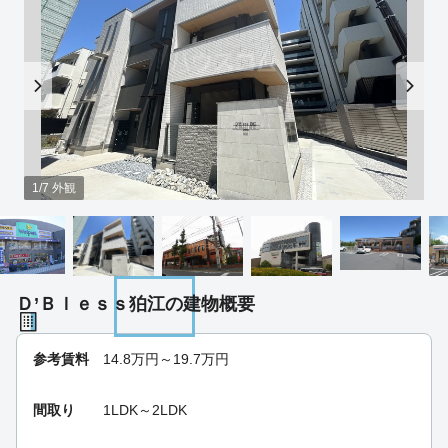
1/7 外観
Ｄ’Ｂｌｅｓｓ狛江の建物概要
参考賃料
14.8
万円～
19.7
万円
間取り
1LDK～2LDK