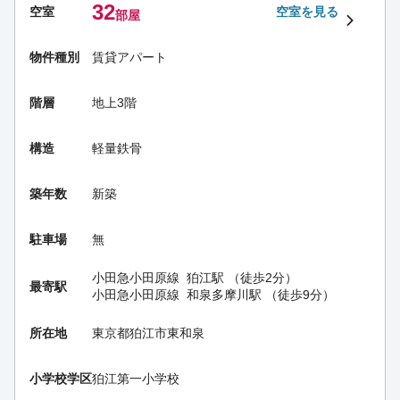
32
空室
空室を見る
部屋
物件種別
賃貸アパート
階層
地上3階
構造
軽量鉄骨
築年数
新築
駐車場
無
小田急小田原線
狛江駅
（徒歩2分）
最寄駅
小田急小田原線
和泉多摩川駅
（徒歩9分）
所在地
東京都狛江市東和泉
小学校学区
狛江第一小学校