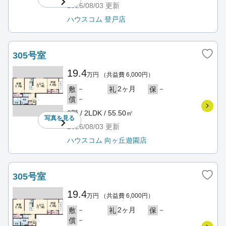
2026/08/03
更新
ハウスコム 登戸店
305号室
19.4
万円
（共益費 6,000円）
－
2ヶ月
－
敷
礼
保
－
償
3階 / 2LDK / 55.50㎡
写真を
見る
2026/08/03
更新
ハウスコム 向ヶ丘遊園店
305号室
19.4
万円
（共益費 6,000円）
－
2ヶ月
－
敷
礼
保
－
償