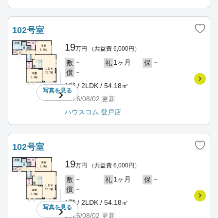
102号室
19
万円
（共益費 6,000円）
－
1ヶ月
－
敷
礼
保
－
償
1階 / 2LDK / 54.18㎡
写真を
見る
2026/08/02
更新
ハウスコム 登戸店
102号室
19
万円
（共益費 6,000円）
－
1ヶ月
－
敷
礼
保
－
償
1階 / 2LDK / 54.18㎡
写真を
見る
2026/08/02
更新