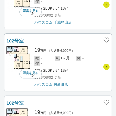
－
償
1階 / 2LDK / 54.18㎡
写真を
見る
2026/08/02
更新
ハウスコム 千歳烏山店
102号室
19
万円
（共益費 6,000円）
－
1ヶ月
－
敷
礼
保
－
償
1階 / 2LDK / 54.18㎡
写真を
見る
2026/08/02
更新
ハウスコム 桜新町店
102号室
19
万円
（共益費 6,000円）