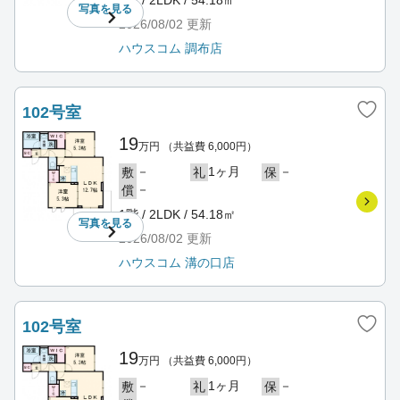
1階 / 2LDK / 54.18㎡
写真を
見る
2026/08/02
更新
ハウスコム 調布店
102号室
19
万円
（共益費 6,000円）
－
1ヶ月
－
敷
礼
保
－
償
1階 / 2LDK / 54.18㎡
写真を
見る
2026/08/02
更新
ハウスコム 溝の口店
102号室
19
万円
（共益費 6,000円）
－
1ヶ月
－
敷
礼
保