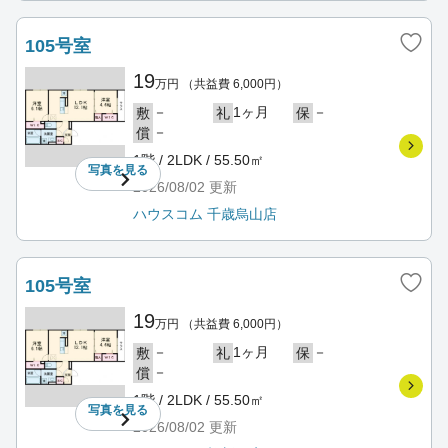
105号室
19
万円
（共益費 6,000円）
－
1ヶ月
－
敷
礼
保
－
償
1階 / 2LDK / 55.50㎡
写真を
見る
2026/08/02
更新
ハウスコム 千歳烏山店
105号室
19
万円
（共益費 6,000円）
－
1ヶ月
－
敷
礼
保
－
償
1階 / 2LDK / 55.50㎡
写真を
見る
2026/08/02
更新