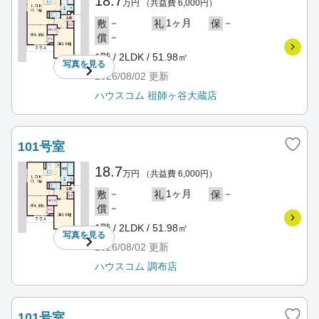
18.7
万円
（共益費 6,000円）
－
1ヶ月
－
敷
礼
保
－
償
1階 / 2LDK / 51.98㎡
写真を
見る
2026/08/02
更新
ハウスコム 祖師ヶ谷大蔵店
101号室
18.7
万円
（共益費 6,000円）
－
1ヶ月
－
敷
礼
保
－
償
1階 / 2LDK / 51.98㎡
写真を
見る
2026/08/02
更新
ハウスコム 調布店
101号室