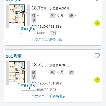
18.7
万円
（共益費 6,000円）
－
1ヶ月
－
敷
礼
保
－
償
1階 / 2LDK / 51.98㎡
写真を
見る
2026/08/02
更新
ハウスコム 溝の口店
101号室
18.7
万円
（共益費 6,000円）
－
1ヶ月
－
敷
礼
保
－
償
1階 / 2LDK / 51.98㎡
写真を
見る
2026/08/02
更新
ハウスコム 千歳烏山店