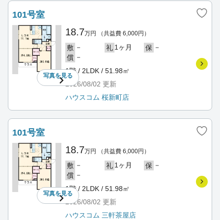
101号室
18.7
万円
（共益費 6,000円）
－
1ヶ月
－
敷
礼
保
－
償
1階 / 2LDK / 51.98㎡
写真を
見る
2026/08/02
更新
ハウスコム 桜新町店
101号室
18.7
万円
（共益費 6,000円）
－
1ヶ月
－
敷
礼
保
－
償
1階 / 2LDK / 51.98㎡
写真を
見る
2026/08/02
更新
ハウスコム 三軒茶屋店