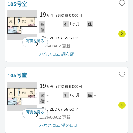
105号室
19
万円
（共益費 6,000円）
－
1ヶ月
－
敷
礼
保
－
償
1階 / 2LDK / 55.50㎡
写真を
見る
2026/08/02
更新
ハウスコム 調布店
105号室
19
万円
（共益費 6,000円）
－
1ヶ月
－
敷
礼
保
－
償
1階 / 2LDK / 55.50㎡
写真を
見る
2026/08/02
更新
ハウスコム 溝の口店