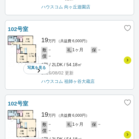
ハウスコム 向ヶ丘遊園店
102号室
19
万円
（共益費 6,000円）
－
1ヶ月
－
敷
礼
保
－
償
1階 / 2LDK / 54.18㎡
写真を
見る
2026/08/02
更新
ハウスコム 祖師ヶ谷大蔵店
102号室
19
万円
（共益費 6,000円）
－
1ヶ月
－
敷
礼
保
－
償