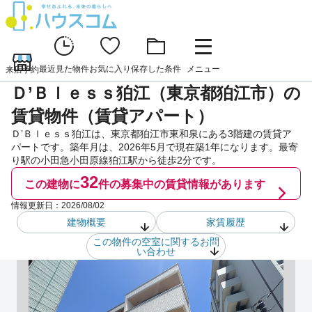
最近見た物件
お気に入り
保存した条件
メニュー
来店予約
Ｄ’Ｂｌｅｓｓ狛江（東京都狛江市）の
賃貸物件（賃貸アパート）
Ｄ’Ｂｌｅｓｓ狛江は、東京都狛江市東和泉にある3階建の賃貸ア
パートです。築年月は、2026年5月で現在築1年になります。最寄
り駅の小田急小田原線狛江駅から徒歩2分です。
32
この建物に
件の
募集中の賃貸情報があります
情報更新日：
2026/08/02
建物概要
家賃履歴
この物件の空室に関するお問
い合わせ