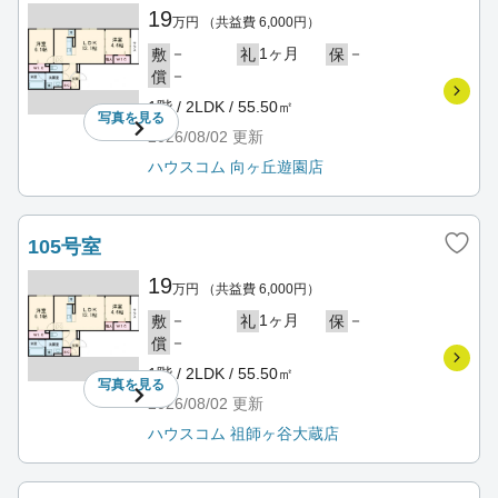
19
万円
（共益費 6,000円）
－
1ヶ月
－
敷
礼
保
－
償
1階 / 2LDK / 55.50㎡
写真を
見る
2026/08/02
更新
ハウスコム 向ヶ丘遊園店
105号室
19
万円
（共益費 6,000円）
－
1ヶ月
－
敷
礼
保
－
償
1階 / 2LDK / 55.50㎡
写真を
見る
2026/08/02
更新
ハウスコム 祖師ヶ谷大蔵店