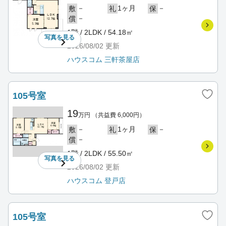
－
1ヶ月
－
敷
礼
保
－
償
1階 / 2LDK / 54.18㎡
写真を
見る
2026/08/02
更新
ハウスコム 三軒茶屋店
105号室
19
万円
（共益費 6,000円）
－
1ヶ月
－
敷
礼
保
－
償
1階 / 2LDK / 55.50㎡
写真を
見る
2026/08/02
更新
ハウスコム 登戸店
105号室