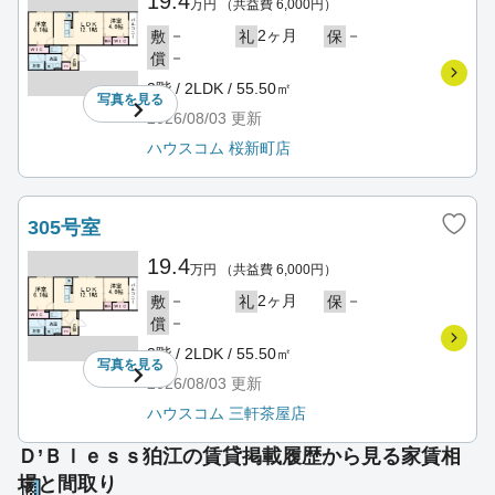
19.4
万円
（共益費 6,000円）
－
2ヶ月
－
敷
礼
保
－
償
3階 / 2LDK / 55.50㎡
写真を
見る
2026/08/03
更新
ハウスコム 桜新町店
305号室
19.4
万円
（共益費 6,000円）
－
2ヶ月
－
敷
礼
保
－
償
3階 / 2LDK / 55.50㎡
写真を
見る
2026/08/03
更新
ハウスコム 三軒茶屋店
Ｄ’Ｂｌｅｓｓ狛江の賃貸掲載履歴から見る家賃相
場と間取り