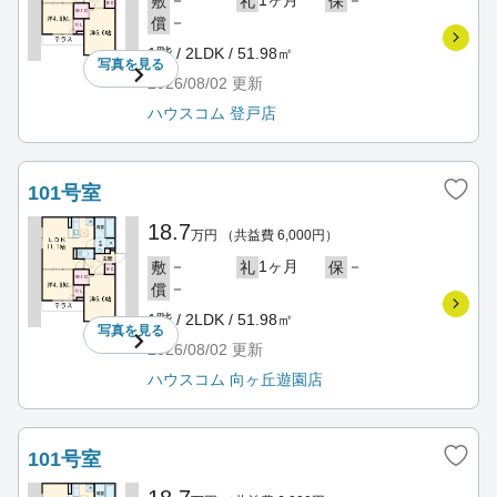
－
1ヶ月
－
敷
礼
保
－
償
1階 / 2LDK / 51.98㎡
写真を
見る
2026/08/02
更新
ハウスコム 登戸店
101号室
18.7
万円
（共益費 6,000円）
－
1ヶ月
－
敷
礼
保
－
償
1階 / 2LDK / 51.98㎡
写真を
見る
2026/08/02
更新
ハウスコム 向ヶ丘遊園店
101号室