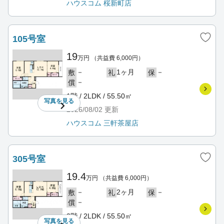
ハウスコム 桜新町店
105号室
19
万円
（共益費 6,000円）
－
1ヶ月
－
敷
礼
保
－
償
1階 / 2LDK / 55.50㎡
写真を
見る
2026/08/02
更新
ハウスコム 三軒茶屋店
305号室
19.4
万円
（共益費 6,000円）
－
2ヶ月
－
敷
礼
保
－
償
3階 / 2LDK / 55.50㎡
写真を
見る