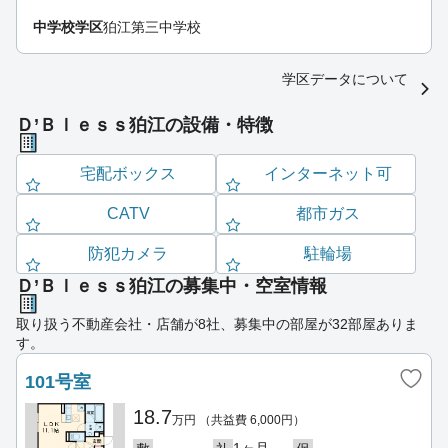
中学校学区
狛江第三中学校
学区データについて
Ｄ’Ｂｌｅｓｓ狛江の設備・特徴
宅配ボックス
インターネット可
CATV
都市ガス
防犯カメラ
駐輪場
Ｄ’Ｂｌｅｓｓ狛江の募集中・空室情報
取り扱う不動産会社・店舗が8社、募集中の部屋が32部屋ありま
す。
101号室
18.7
万円
（共益費 6,000円）