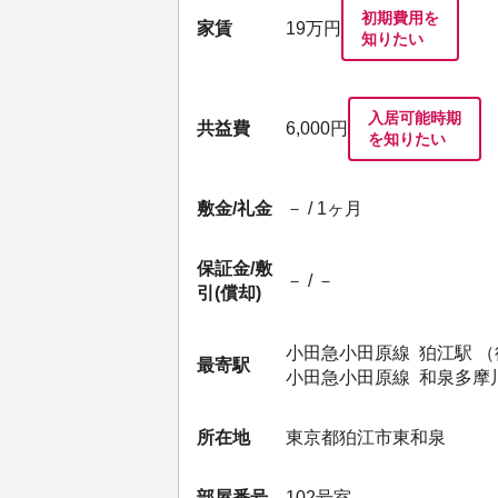
初期費用を
家賃
19
万円
知りたい
入居可能時期
共益費
6,000円
を知りたい
敷金/礼金
－ / 1ヶ月
保証金/
敷
－ / －
引(償却)
小田急小田原線
狛江駅
（
最寄駅
小田急小田原線
和泉多摩
所在地
東京都狛江市東和泉
部屋番号
102号室