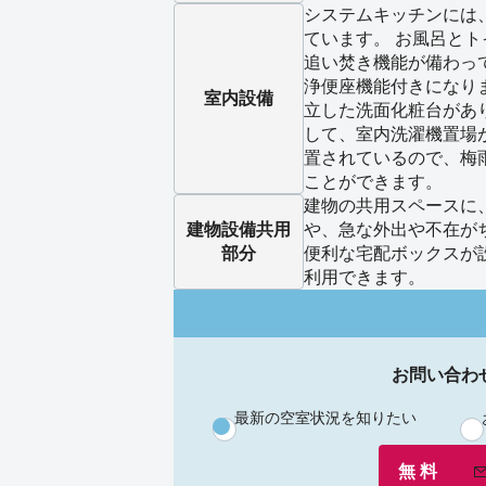
システムキッチンには
ています。 お風呂と
追い焚き機能が備わっ
浄便座機能付きになり
室内設備
立した洗面化粧台があ
して、室内洗濯機置場
置されているので、梅
ことができます。
建物の共用スペースに
建物設備
共用
や、急な外出や不在が
部分
便利な宅配ボックスが
利用できます。
お問い合わ
最新の空室状況を知りたい
無 料