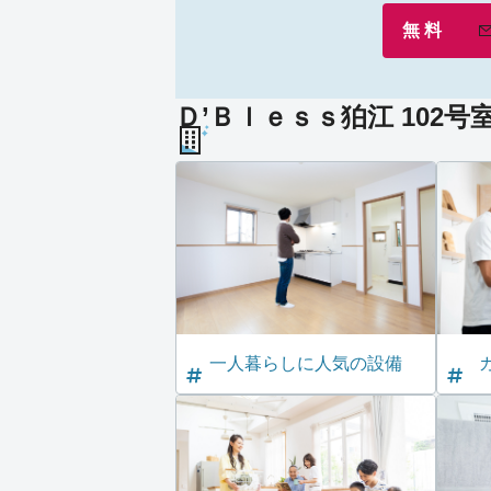
無 料
Ｄ’Ｂｌｅｓｓ狛江 102号
一人暮らしに人気の設備