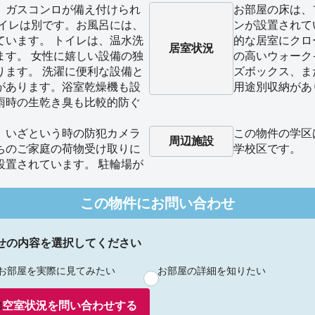
、ガスコンロが備え付けられ
お部屋の床は、
トイレは別です。お風呂には、
ンが設置されて
ています。 トイレは、温水洗
的な居室にクロ
居室状況
ます。 女性に嬉しい設備の独
の高いウォーク
ります。 洗濯に便利な設備と
ズボックス、ま
があります。浴室乾燥機も設
用途別収納があ
雨時の生乾き臭も比較的防ぐ
、いざという時の防犯カメラ
この物件の学区
周辺施設
ちのご家庭の荷物受け取りに
学校区です。
設置されています。 駐輪場が
この物件にお問い合わせ
せの内容を選択してください
お部屋を実際に見てみたい
お部屋の詳細を知りたい
空室状況を
問い合わせ
する