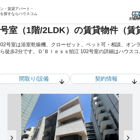
ン・賃貸アパート・
を
探すならハウスコム
来店予
02号室（1階/2LDK）の賃貸物件（
 102号室は浴室乾燥機、クローゼット、ペット可・相談、オン
徒歩2分です。Ｄ’Ｂｌｅｓｓ狛江 102号室の詳細はハウス
間取り/設備
契約情報