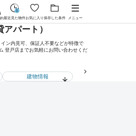
1
最近見た物件
お気に入り
保存した条件
メニュー
約
賃貸アパート）
ライン内見可、保証人不要などが特徴で
コム 登戸店までお気軽にお問い合わせくだ
建物情報