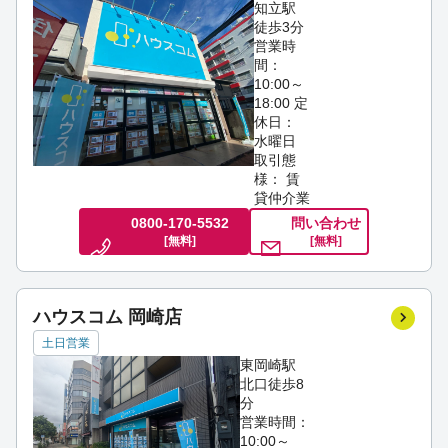
知立駅
徒歩3分
営業時
間：
10:00～
18:00
定
休日：
水曜日
取引態
様： 賃
貸仲介業
0800-170-5532
問い合わせ
[無料]
[無料]
ハウスコム 岡崎店
土日営業
東岡崎駅
北口徒歩8
分
営業時間：
10:00～