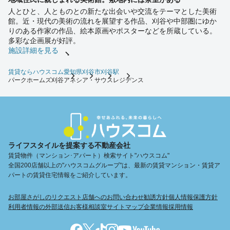
人とひと、人とものとの新たな出会いや交流をテーマとした美術
館。近・現代の美術の流れを展望する作品、刈谷や中部圏にゆか
りのある作家の作品、絵本原画やポスターなどを所蔵している。
多彩な企画展が好評。
施設詳細を見る
賃貸ならハウスコム
愛知県
刈谷市
刈谷駅
パークホームズ刈谷アネシア・サウスレジデンス
ライフスタイルを提案する不動産会社
賃貸物件（マンション･アパート）検索サイト"ハウスコム"
全国200店舗以上の"ハウスコムグループ"は、最新の賃貸マンション・賃貸ア
パートの賃貸住宅情報をご紹介しています。
お部屋さがしのリクエスト
店舗へのお問い合わせ
勧誘方針
個人情報保護方針
利用者情報の外部送信
お客様相談室
サイトマップ
企業情報
採用情報