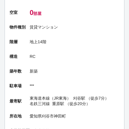
0
空室
部屋
物件種別
賃貸マンション
階層
地上14階
構造
RC
築年数
新築
駐車場
***
東海道本線（JR東海）
刈谷駅
（徒歩7分）
最寄駅
名鉄三河線
重原駅
（徒歩20分）
所在地
愛知県刈谷市神田町