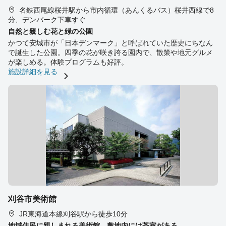
名鉄西尾線桜井駅から市内循環（あんくるバス）桜井西線で8
分、デンパーク下車すぐ
自然と親しむ花と緑の公園
かつて安城市が「日本デンマーク」と呼ばれていた歴史にちなん
で誕生した公園。四季の花が咲き誇る園内で、散策や地元グルメ
が楽しめる。体験プログラムも好評。
施設詳細を見る
刈谷市美術館
JR東海道本線刈谷駅から徒歩10分
地域住民に親しまれる美術館。敷地内には茶室がある