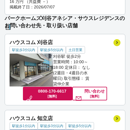
16
万円
（共益費 －）
掲載終了日：2026/07/07
パークホームズ刈谷アネシア・サウスレジデンスの
お問い合わせ先・取り扱い店舗
ハウスコム 刈谷店
駅徒歩3分以内
駅徒歩5分以内
土日営業
刈谷駅 徒歩2分
営業時間：10:00～
18:00
定休日： なし
(2週目・4週目の水
曜日)
取引態様： 賃
貸仲介業
0800-170-6617
問い合わせ
[無料]
[無料]
ハウスコム 知立店
駅徒歩1分以内
駅徒歩3分以内
駅徒歩5分以内