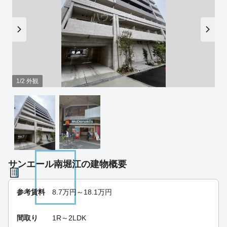
1/2 外観
サンエール南堀江の建物概要
参考賃料
8.7
万円～
18.1
万円
間取り
1R～2LDK