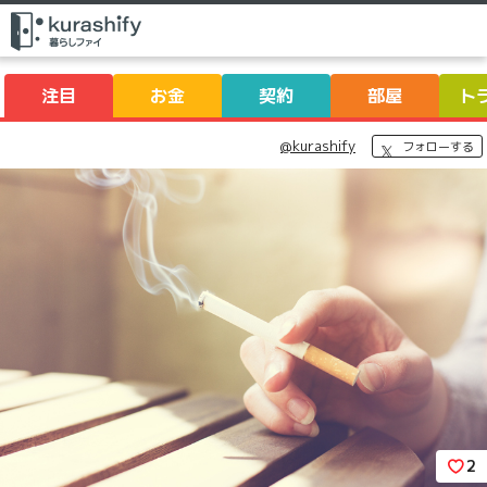
注目
お金
契約
部屋
ト
@kurashify
フォローする
2