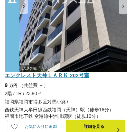
1/18 外観
エンクレスト天神ＬＡＲＫ 202号室
9
（共益費 －）
万円
2階 / 1R / 23.90㎡
福岡県福岡市博多区対馬小路
西鉄天神大牟田線西鉄福岡（天神）駅（徒歩16分）
福岡市地下鉄 空港線中洲川端駅（徒歩10分）
お気に入りに追加
詳細を見る