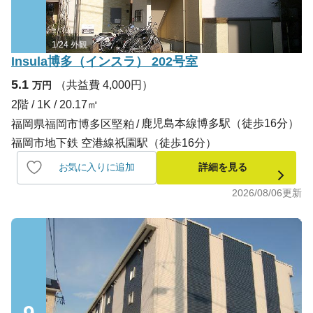
1/24 外観
Insula博多（インスラ） 202号室
5.1
（共益費 4,000円）
万円
2階 / 1K / 20.17㎡
鹿児島本線博多駅（徒歩16分）
福岡県福岡市博多区堅粕
福岡市地下鉄 空港線祇園駅（徒歩16分）
お気に入りに追加
詳細を見る
2026/08/06
更新