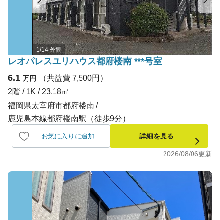
1/14 外観
レオパレスユリハウス都府楼南 ***号室
6.1
（共益費 7,500円）
万円
2階 / 1K / 23.18㎡
福岡県太宰府市都府楼南
鹿児島本線都府楼南駅（徒歩9分）
お気に入りに追加
詳細を見る
2026/08/06
更新