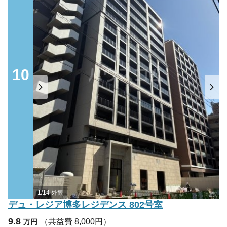
10
1/14 外観
デュ・レジア博多レジデンス 802号室
9.8
（共益費 8,000円）
万円