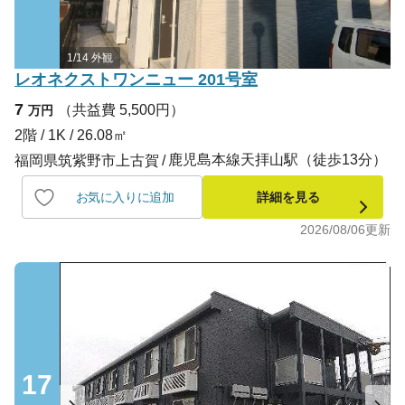
1/14 外観
レオネクストワンニュー 201号室
7
（共益費 5,500円）
万円
2階 / 1K / 26.08㎡
鹿児島本線天拝山駅（徒歩13分）
福岡県筑紫野市上古賀
お気に入りに追加
詳細を見る
2026/08/06
更新
17