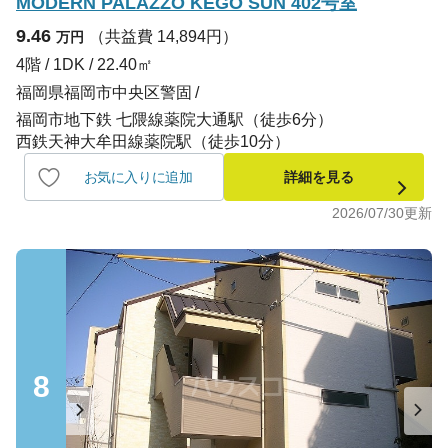
MODERN PALAZZO KEGO SUN 402号室
9.46
（共益費 14,894円）
万円
4階 / 1DK / 22.40㎡
福岡県福岡市中央区警固
福岡市地下鉄 七隈線薬院大通駅（徒歩6分）
西鉄天神大牟田線薬院駅（徒歩10分）
お気に入りに追加
詳細を見る
2026/07/30
更新
8