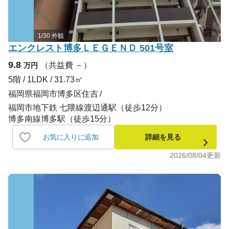
1/30 外観
エンクレスト博多ＬＥＧＥＮＤ 501号室
9.8
（共益費 －）
万円
5階 / 1LDK / 31.73㎡
福岡県福岡市博多区住吉
福岡市地下鉄 七隈線渡辺通駅（徒歩12分）
博多南線博多駅（徒歩15分）
お気に入りに追加
詳細を見る
2026/08/04
更新