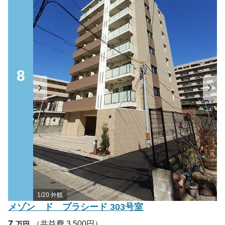
8
1/20 外観
メゾン ド プラシード 303号室
7
（共益費 3,500円）
万円