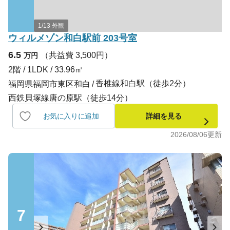
1/13 外観
ウィルメゾン和白駅前 203号室
6.5
（共益費 3,500円）
万円
2階 / 1LDK / 33.96㎡
香椎線和白駅（徒歩2分）
福岡県福岡市東区和白
西鉄貝塚線唐の原駅（徒歩14分）
お気に入りに追加
詳細を見る
2026/08/06
更新
7