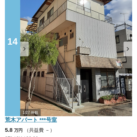
14
1/27 外観
荒木アパート ***号室
5.8
（共益費 －）
万円