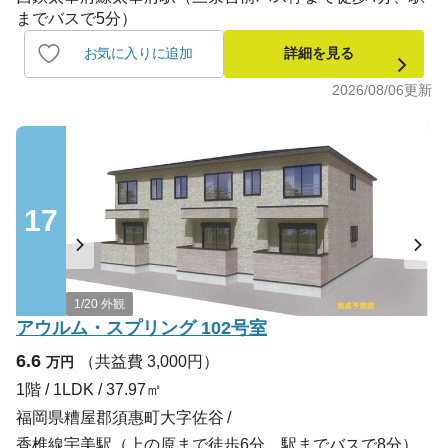
までバスで5分）
お気に入りに追加
詳細を見る
2026/08/06
更新
17
1/20 外観
アウルム・スプリング 102号室
6.6
（共益費 3,000円）
万円
1階 / 1LDK / 37.97㎡
福岡県糟屋郡須惠町大字佐谷
香椎線宇美駅（上の原まで徒歩6分、駅までバスで8分）