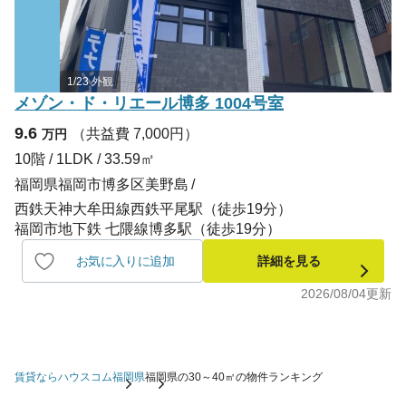
1/23 外観
メゾン・ド・リエール博多 1004号室
9.6
（共益費 7,000円）
万円
10階 / 1LDK / 33.59㎡
福岡県福岡市博多区美野島
西鉄天神大牟田線西鉄平尾駅（徒歩19分）
福岡市地下鉄 七隈線博多駅（徒歩19分）
お気に入りに追加
詳細を見る
2026/08/04
更新
賃貸ならハウスコム
福岡県
福岡県の30～40㎡の物件ランキング