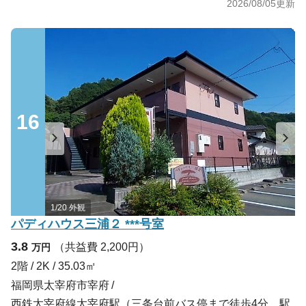
2026/08/05
更新
16
1/20 外観
パディハウス三浦２ ***号室
3.8
（共益費 2,200円）
万円
2階 / 2K / 35.03㎡
福岡県太宰府市宰府
西鉄太宰府線太宰府駅（三条台前バス停まで徒歩4分、駅