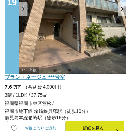
19
1/30 外観
ブラン・ネージュ ***号室
7.6
（共益費 4,000円）
万円
3階 / 1LDK / 37.75㎡
福岡県福岡市東区筥松
福岡市地下鉄 箱崎線貝塚駅（徒歩10分）
鹿児島本線箱崎駅（徒歩16分）
お気に入りに追加
詳細を見る