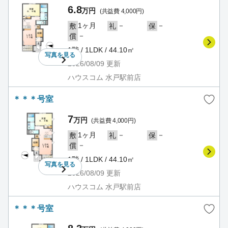
6.8
万円
(共益費 4,000円)
1ヶ月
－
－
敷
礼
保
－
償
1階 / 1LDK / 44.10㎡
写真を
見る
2026/08/09
更新
ハウスコム 水戸駅前店
＊＊＊号室
7
万円
(共益費 4,000円)
1ヶ月
－
－
敷
礼
保
－
償
1階 / 1LDK / 44.10㎡
写真を
見る
2026/08/09
更新
ハウスコム 水戸駅前店
＊＊＊号室