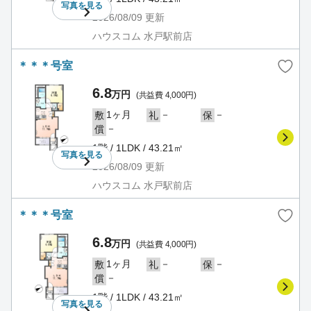
写真を
見る
2026/08/09
更新
ハウスコム 水戸駅前店
＊＊＊号室
6.8
万円
(共益費 4,000円)
1ヶ月
－
－
敷
礼
保
－
償
1階 / 1LDK / 43.21㎡
写真を
見る
2026/08/09
更新
ハウスコム 水戸駅前店
＊＊＊号室
6.8
万円
(共益費 4,000円)
1ヶ月
－
－
敷
礼
保
－
償
1階 / 1LDK / 43.21㎡
写真を
見る