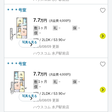
＊＊＊号室
7.7
万円
(共益費 4,000円)
1ヶ月
－
－
敷
礼
保
－
償
2階 / 2LDK / 53.90㎡
写真を
見る
2026/08/09
更新
ハウスコム 水戸駅前店
＊＊＊号室
7.7
万円
(共益費 4,000円)
1ヶ月
－
－
敷
礼
保
－
償
2階 / 2LDK / 53.90㎡
写真を
見る
2026/08/09
更新
ハウスコム 水戸駅前店