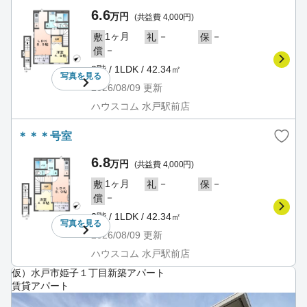
6.6
万円
(共益費 4,000円)
1ヶ月
－
－
敷
礼
保
－
償
2階 / 1LDK / 42.34㎡
写真を
見る
2026/08/09
更新
ハウスコム 水戸駅前店
＊＊＊号室
6.8
万円
(共益費 4,000円)
1ヶ月
－
－
敷
礼
保
－
償
2階 / 1LDK / 42.34㎡
写真を
見る
2026/08/09
更新
ハウスコム 水戸駅前店
仮）水戸市姫子１丁目新築アパート
賃貸アパート