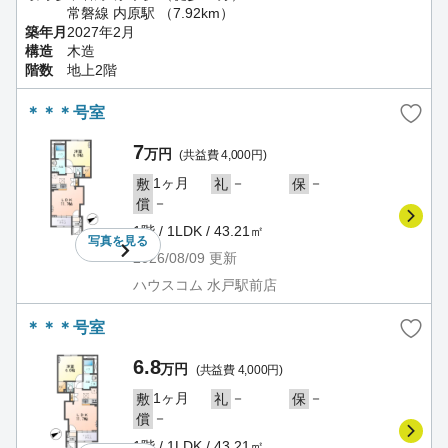
常磐線 内原駅 （7.92km）
築年月
2027年2月
構造
木造
階数
地上2階
＊＊＊号室
7
万円
(共益費 4,000円)
1ヶ月
－
－
敷
礼
保
－
償
1階 / 1LDK / 43.21㎡
写真を
見る
2026/08/09
更新
ハウスコム 水戸駅前店
＊＊＊号室
6.8
万円
(共益費 4,000円)
1ヶ月
－
－
敷
礼
保
－
償
1階 / 1LDK / 43.21㎡