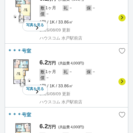
1ヶ月
－
－
敷
礼
保
－
償
1階 / 1K / 33.86㎡
写真を
見る
2026/08/09
更新
ハウスコム 水戸駅前店
＊＊＊号室
6.2
万円
(共益費 4,000円)
1ヶ月
－
－
敷
礼
保
－
償
1階 / 1K / 33.86㎡
写真を
見る
2026/08/09
更新
ハウスコム 水戸駅前店
＊＊＊号室
6.2
万円
(共益費 4,000円)