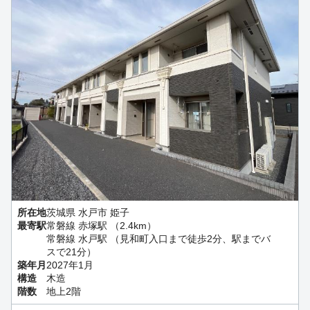
所在地
茨城県 水戸市 姫子
最寄駅
常磐線 赤塚駅 （2.4km）
常磐線 水戸駅 （見和町入口まで徒歩2分、駅までバ
スで21分）
築年月
2027年1月
構造
木造
階数
地上2階