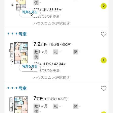
－
償
1階 / 1K / 33.86㎡
写真を
見る
2026/08/09
更新
ハウスコム 水戸駅前店
＊＊＊号室
7.2
万円
(共益費 4,000円)
1ヶ月
－
－
敷
礼
保
－
償
2階 / 1LDK / 42.34㎡
写真を
見る
2026/08/09
更新
ハウスコム 水戸駅前店
＊＊＊号室
7
万円
(共益費 4,000円)
1ヶ月
－
－
敷
礼
保
－
償