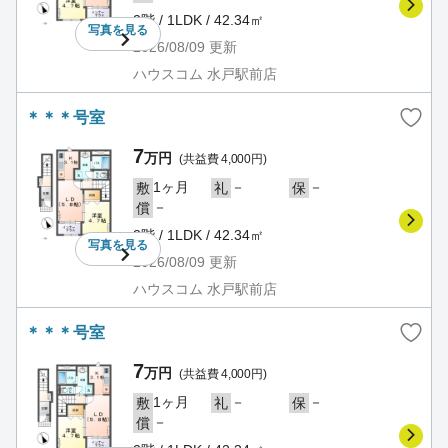
2階 / 1LDK / 42.34㎡
写真を
見る
2026/08/09
更新
ハウスコム 水戸駅前店
＊＊＊号室
7
万円
(共益費 4,000円)
1ヶ月
－
－
敷
礼
保
－
償
2階 / 1LDK / 42.34㎡
写真を
見る
2026/08/09
更新
ハウスコム 水戸駅前店
＊＊＊号室
7
万円
(共益費 4,000円)
1ヶ月
－
－
敷
礼
保
－
償