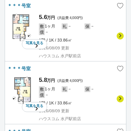
＊＊＊号室
5.6
万円
(共益費 4,000円)
1ヶ月
－
－
敷
礼
保
－
償
1階 / 1K / 33.86㎡
写真を
見る
2026/08/09
更新
ハウスコム 水戸駅前店
＊＊＊号室
5.8
万円
(共益費 4,000円)
1ヶ月
－
－
敷
礼
保
－
償
1階 / 1K / 33.86㎡
写真を
見る
2026/08/09
更新
ハウスコム 水戸駅前店