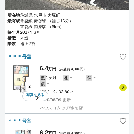
所在地
茨城県 水戸市 大塚町
最寄駅
常磐線 赤塚駅 （徒歩16分）
常磐線 内原駅 （6km）
築年月
2027年3月
構造
木造
階数
地上2階
＊＊＊号室
6.4
万円
(共益費 4,000円)
1ヶ月
－
－
敷
礼
保
－
償
1階 / 1K / 33.86㎡
写真を
見る
2026/08/09
更新
ハウスコム 水戸駅前店
＊＊＊号室
6.2
万円
(共益費 4,000円)