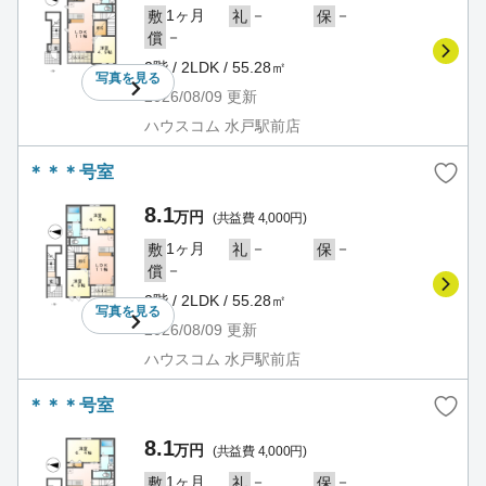
1ヶ月
－
－
敷
礼
保
－
償
2階 / 2LDK / 55.28㎡
写真を
見る
2026/08/09
更新
ハウスコム 水戸駅前店
＊＊＊号室
8.1
万円
(共益費 4,000円)
1ヶ月
－
－
敷
礼
保
－
償
2階 / 2LDK / 55.28㎡
写真を
見る
2026/08/09
更新
ハウスコム 水戸駅前店
＊＊＊号室
8.1
万円
(共益費 4,000円)
1ヶ月
－
－
敷
礼
保