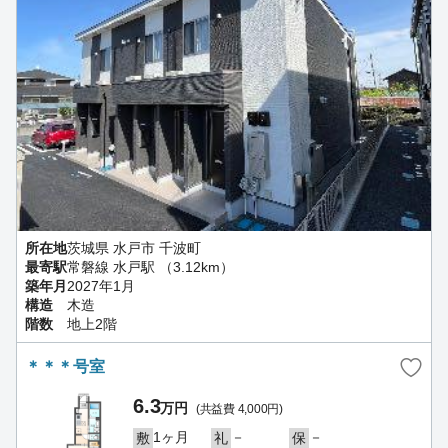
所在地
茨城県 水戸市 千波町
最寄駅
常磐線 水戸駅 （3.12km）
築年月
2027年1月
構造
木造
階数
地上2階
＊＊＊号室
6.3
万円
(共益費 4,000円)
1ヶ月
－
－
敷
礼
保