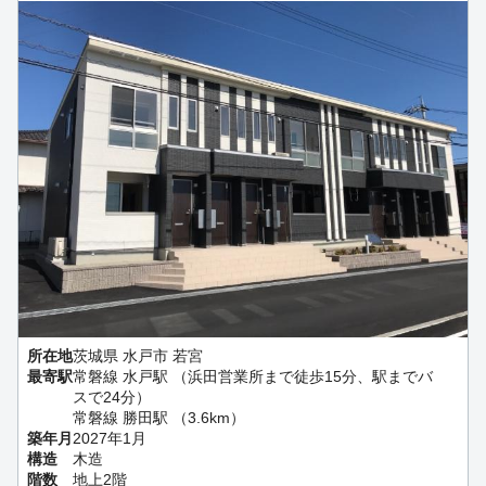
所在地
茨城県 水戸市 若宮
最寄駅
常磐線 水戸駅 （浜田営業所まで徒歩15分、駅までバ
スで24分）
常磐線 勝田駅 （3.6km）
築年月
2027年1月
構造
木造
階数
地上2階