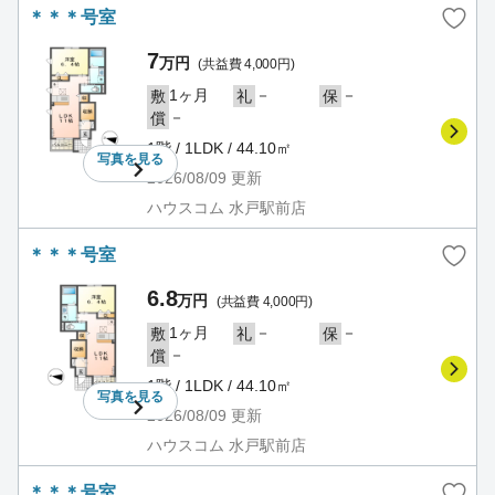
＊＊＊号室
7
万円
(共益費 4,000円)
1ヶ月
－
－
敷
礼
保
－
償
1階 / 1LDK / 44.10㎡
写真を
見る
2026/08/09
更新
ハウスコム 水戸駅前店
＊＊＊号室
6.8
万円
(共益費 4,000円)
1ヶ月
－
－
敷
礼
保
－
償
1階 / 1LDK / 44.10㎡
写真を
見る
2026/08/09
更新
ハウスコム 水戸駅前店
＊＊＊号室