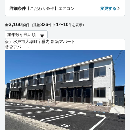
詳細条件
【こだわり条件】エアコン
変更する
3,160
826
1〜10
全
物件
（建物
件中
件を表示）
仮）水戸市大塚町字糀内 新築アパート
賃貸アパート