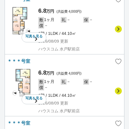
6.8
万円
(共益費 4,000円)
1ヶ月
－
－
敷
礼
保
－
償
1階 / 1LDK / 44.10㎡
写真を
見る
2026/08/09
更新
ハウスコム 水戸駅前店
＊＊＊号室
6.8
万円
(共益費 4,000円)
1ヶ月
－
－
敷
礼
保
－
償
1階 / 1LDK / 44.10㎡
写真を
見る
2026/08/09
更新
ハウスコム 水戸駅前店
＊＊＊号室