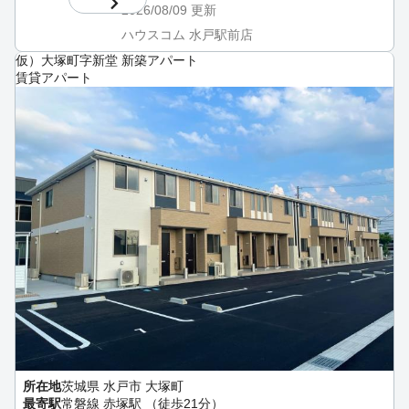
2026/08/09
更新
ハウスコム 水戸駅前店
仮）大塚町字新堂 新築アパート
賃貸アパート
所在地
茨城県 水戸市 大塚町
最寄駅
常磐線 赤塚駅 （徒歩21分）