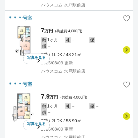
ハウスコム 水戸駅前店
＊＊＊号室
7
万円
(共益費 4,000円)
1ヶ月
－
－
敷
礼
保
－
償
1階 / 1LDK / 43.21㎡
写真を
見る
2026/08/09
更新
ハウスコム 水戸駅前店
＊＊＊号室
7.9
万円
(共益費 4,000円)
1ヶ月
－
－
敷
礼
保
－
償
2階 / 2LDK / 53.90㎡
写真を
見る
2026/08/09
更新
ハウスコム 水戸駅前店