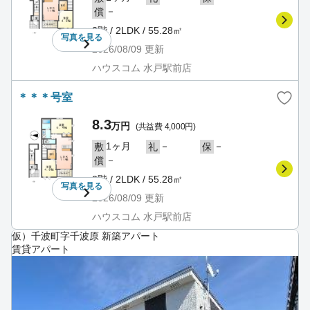
－
償
2階 / 2LDK / 55.28㎡
写真を
見る
2026/08/09
更新
ハウスコム 水戸駅前店
＊＊＊号室
8.3
万円
(共益費 4,000円)
1ヶ月
－
－
敷
礼
保
－
償
2階 / 2LDK / 55.28㎡
写真を
見る
2026/08/09
更新
ハウスコム 水戸駅前店
仮）千波町字千波原 新築アパート
賃貸アパート