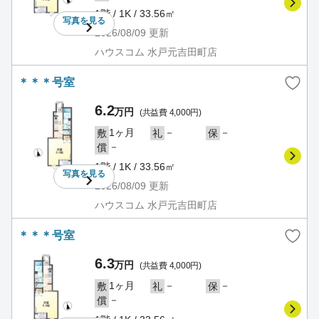
1階 / 1K / 33.56㎡
写真を
見る
2026/08/09
更新
ハウスコム 水戸元吉田町店
＊＊＊号室
6.2
万円
(共益費 4,000円)
1ヶ月
－
－
敷
礼
保
－
償
1階 / 1K / 33.56㎡
写真を
見る
2026/08/09
更新
ハウスコム 水戸元吉田町店
＊＊＊号室
6.3
万円
(共益費 4,000円)
1ヶ月
－
－
敷
礼
保
－
償