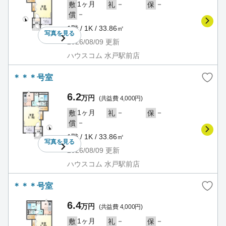
1ヶ月
－
－
敷
礼
保
－
償
1階 / 1K / 33.86㎡
写真を
見る
2026/08/09
更新
ハウスコム 水戸駅前店
＊＊＊号室
6.2
万円
(共益費 4,000円)
1ヶ月
－
－
敷
礼
保
－
償
1階 / 1K / 33.86㎡
写真を
見る
2026/08/09
更新
ハウスコム 水戸駅前店
＊＊＊号室
6.4
万円
(共益費 4,000円)
1ヶ月
－
－
敷
礼
保