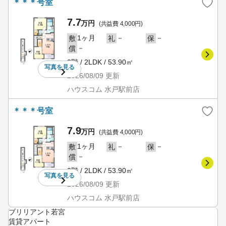
＊＊＊号室
7.7
万円
(共益費 4,000円)
1ヶ月
－
－
敷
礼
保
－
償
2階 / 2LDK / 53.90㎡
写真を
見る
2026/08/09
更新
ハウスコム 水戸駅前店
＊＊＊号室
7.9
万円
(共益費 4,000円)
1ヶ月
－
－
敷
礼
保
－
償
2階 / 2LDK / 53.90㎡
写真を
見る
2026/08/09
更新
ハウスコム 水戸駅前店
ブリリアント若宮
賃貸アパート