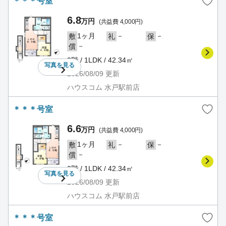
＊＊＊号室
6.8
万円
(共益費 4,000円)
1ヶ月
－
－
敷
礼
保
－
償
2階 / 1LDK / 42.34㎡
写真を
見る
2026/08/09
更新
ハウスコム 水戸駅前店
＊＊＊号室
6.6
万円
(共益費 4,000円)
1ヶ月
－
－
敷
礼
保
－
償
2階 / 1LDK / 42.34㎡
写真を
見る
2026/08/09
更新
ハウスコム 水戸駅前店
＊＊＊号室