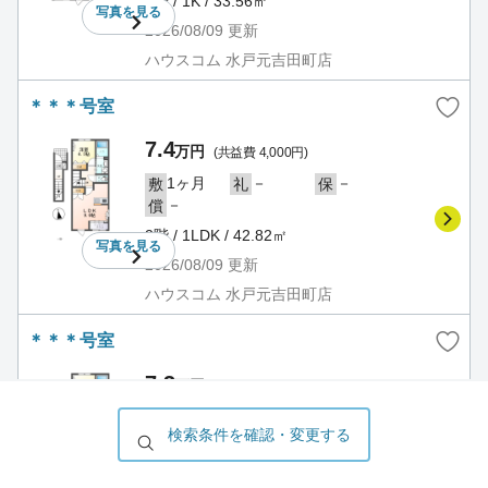
1階 / 1K / 33.56㎡
写真を
見る
2026/08/09
更新
ハウスコム 水戸元吉田町店
＊＊＊号室
7.4
万円
(共益費 4,000円)
1ヶ月
－
－
敷
礼
保
－
償
2階 / 1LDK / 42.82㎡
写真を
見る
2026/08/09
更新
ハウスコム 水戸元吉田町店
＊＊＊号室
7.3
万円
(共益費 4,000円)
1ヶ月
－
－
敷
礼
保
検索条件を確認・変更する
－
償
2階 / 1LDK / 42.82㎡
写真を
見る