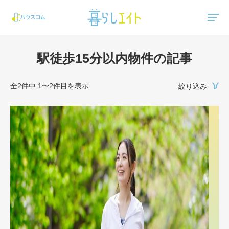
"ハウスコム"は、全国の最新の賃貸マンション・賃貸アパートの賃貸住宅情報をご紹介しています。
駅徒歩15分以内物件の記事
全2件中 1〜2件目を表示
絞り込み