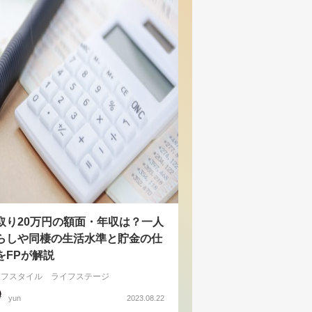
取り20万円の額面・年収は？一人
らしや同棲の生活水準と貯金の仕
をFPが解説
イフスタイル
ライフステージ
yun
2023.08.22