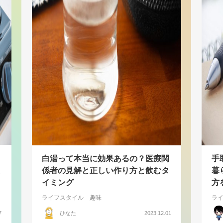
白湯って本当に効果あるの？医療関
手
係者の見解と正しい作り方と飲むタ
暮
イミング
方
ライフスタイル
趣味
ラ
7
ひなた
2023.12.01