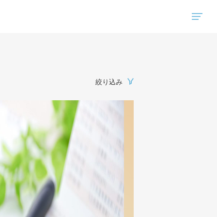
"ハウスコム"は、全国の最新の賃貸マンション・賃貸アパートの賃貸住宅情報をご紹介しています。
絞り込み