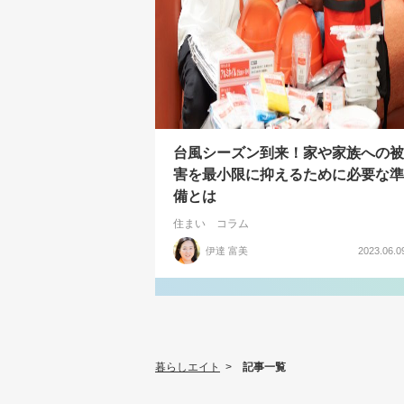
台風シーズン到来！家や家族への被
害を最小限に抑えるために必要な準
備とは
住まい
コラム
伊達 富美
2023.06.0
暮らしエイト
>
記事一覧