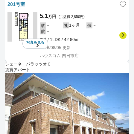
201号室
5.1
万円
(共益費 2,850円)
－
1ヶ月
－
敷
礼
保
－
償
2階 / 1LDK / 42.80㎡
写真を
見る
2026/08/05
更新
ハウスコム 四日市店
シェーネ・パラッツオＣ
賃貸アパート