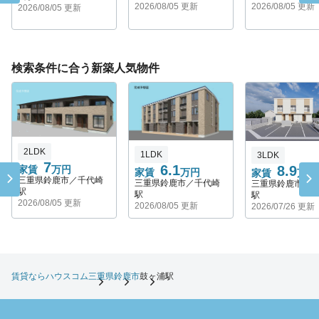
2026/08/05 更新
2026/08/05 更新
2026/08/05 更新
検索条件に合う新築人気物件
2LDK
1LDK
3LDK
7
6.1
8.9
家賃
万円
家賃
万円
家賃
万円
三重県鈴鹿市／千代崎
三重県鈴鹿市／千代崎
三重県鈴鹿市／
駅
駅
駅
2026/08/05 更新
2026/08/05 更新
2026/07/26 更新
賃貸ならハウスコム
三重県
鈴鹿市
鼓ヶ浦駅