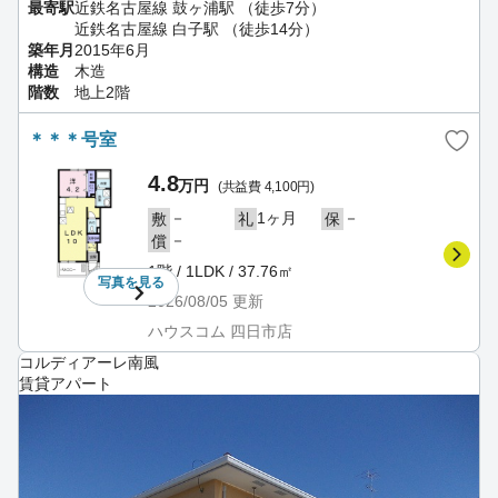
最寄駅
近鉄名古屋線 鼓ヶ浦駅 （徒歩7分）
近鉄名古屋線 白子駅 （徒歩14分）
築年月
2015年6月
構造
木造
階数
地上2階
＊＊＊号室
4.8
万円
(共益費 4,100円)
－
1ヶ月
－
敷
礼
保
－
償
1階 / 1LDK / 37.76㎡
写真を
見る
2026/08/05
更新
ハウスコム 四日市店
コルディアーレ南風
賃貸アパート