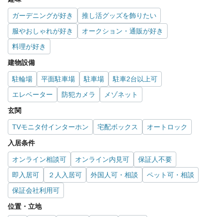
ガーデニングが好き
推し活グッズを飾りたい
服やおしゃれが好き
オークション・通販が好き
料理が好き
建物設備
駐輪場
平面駐車場
駐車場
駐車2台以上可
エレベーター
防犯カメラ
メゾネット
玄関
TVモニタ付インターホン
宅配ボックス
オートロック
入居条件
オンライン相談可
オンライン内見可
保証人不要
即入居可
２人入居可
外国人可・相談
ペット可・相談
保証会社利用可
位置・立地