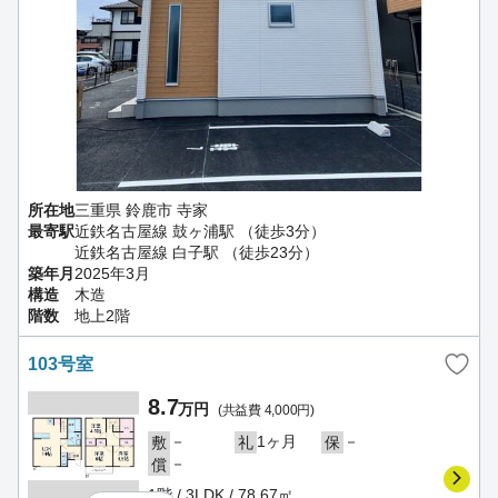
所在地
三重県 鈴鹿市 寺家
最寄駅
近鉄名古屋線 鼓ヶ浦駅 （徒歩3分）
近鉄名古屋線 白子駅 （徒歩23分）
築年月
2025年3月
構造
木造
階数
地上2階
103号室
8.7
万円
(共益費 4,000円)
－
1ヶ月
－
敷
礼
保
－
償
1階 / 3LDK / 78.67㎡