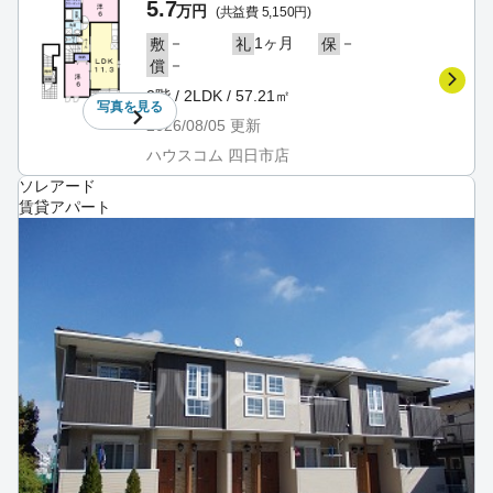
5.7
万円
(共益費 5,150円)
－
1ヶ月
－
敷
礼
保
－
償
2階 / 2LDK / 57.21㎡
写真を
見る
2026/08/05
更新
ハウスコム 四日市店
ソレアード
賃貸アパート