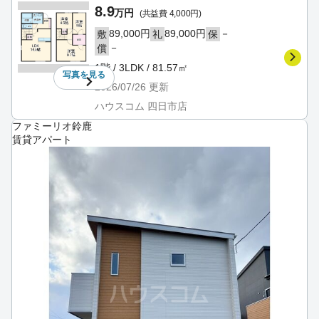
8.9
万円
(共益費 4,000円)
89,000円
89,000円
－
敷
礼
保
－
償
1階 / 3LDK / 81.57㎡
写真を
見る
2026/07/26
更新
ハウスコム 四日市店
ファミーリオ鈴鹿
賃貸アパート