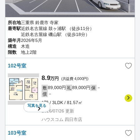
所在地
三重県 鈴鹿市 寺家
最寄駅
近鉄名古屋線 鼓ヶ浦駅 （徒歩11分）
近鉄名古屋線 磯山駅 （徒歩18分）
築年月
2026年5月
構造
木造
階数
地上2階
102号室
8.9
万円
(共益費 4,000円)
89,000円
89,000円
－
敷
礼
保
－
償
1階 / 3LDK / 81.57㎡
写真を
見る
2026/07/26
更新
ハウスコム 四日市店
103号室