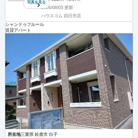
写真を
見る
2026/08/03
更新
ハウスコム 四日市店
シャンドゥフルール
賃貸アパート
所在地
三重県 鈴鹿市 白子