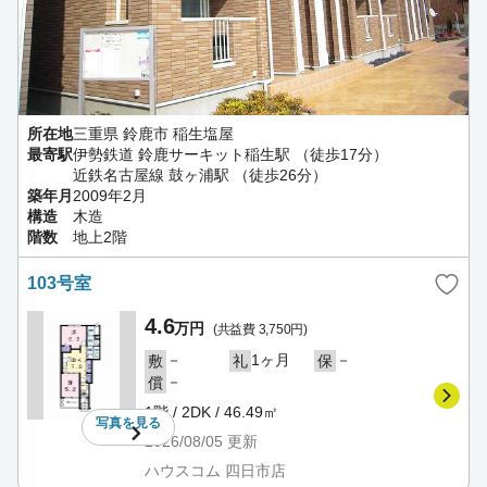
所在地
三重県 鈴鹿市 稲生塩屋
最寄駅
伊勢鉄道 鈴鹿サーキット稲生駅 （徒歩17分）
近鉄名古屋線 鼓ヶ浦駅 （徒歩26分）
築年月
2009年2月
構造
木造
階数
地上2階
103号室
4.6
万円
(共益費 3,750円)
－
1ヶ月
－
敷
礼
保
－
償
1階 / 2DK / 46.49㎡
写真を
見る
2026/08/05
更新
ハウスコム 四日市店