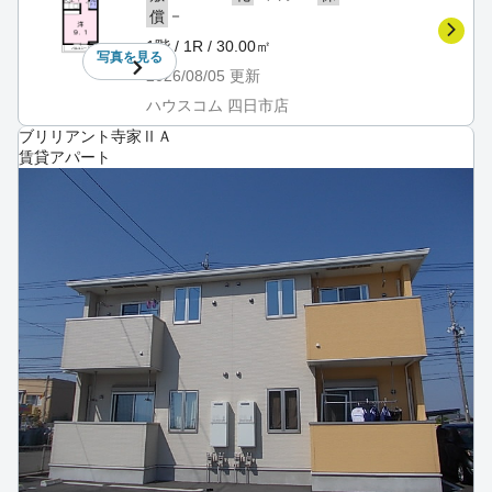
－
償
1階 / 1R / 30.00㎡
写真を
見る
2026/08/05
更新
ハウスコム 四日市店
ブリリアント寺家ⅡＡ
賃貸アパート