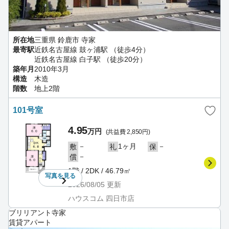
所在地
三重県 鈴鹿市 寺家
最寄駅
近鉄名古屋線 鼓ヶ浦駅 （徒歩4分）
近鉄名古屋線 白子駅 （徒歩20分）
築年月
2010年3月
構造
木造
階数
地上2階
101号室
4.95
万円
(共益費 2,850円)
－
1ヶ月
－
敷
礼
保
－
償
1階 / 2DK / 46.79㎡
写真を
見る
2026/08/05
更新
ハウスコム 四日市店
ブリリアント寺家
賃貸アパート