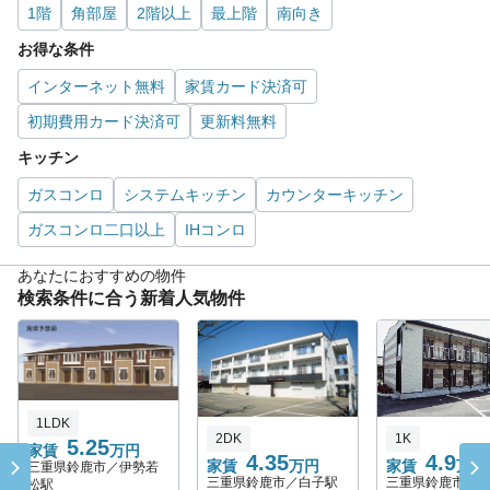
1階
角部屋
2階以上
最上階
南向き
お得な条件
インターネット無料
家賃カード決済可
初期費用カード決済可
更新料無料
キッチン
ガスコンロ
システムキッチン
カウンターキッチン
ガスコンロ二口以上
IHコンロ
あなたにおすすめの物件
検索条件に合う新着人気物件
1LDK
2DK
1K
5.25
家賃
万円
4.35
4.9
家賃
万円
家賃
万円
三重県鈴鹿市／伊勢若
三重県鈴鹿市／白子駅
三重県鈴鹿市／
松駅