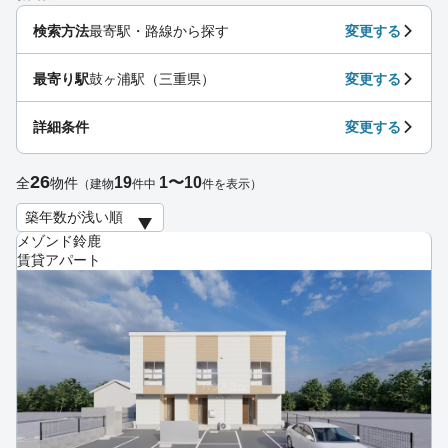
検索方法
最寄駅・路線から探す
変更する
最寄り駅
鼓ヶ浦駅（三重県）
変更する
詳細条件
変更する
26
19
1〜10
全
物件
（建物
件中
件を表示）
メゾンド鈴鹿
賃貸アパート