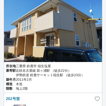
所在地
三重県 鈴鹿市 稲生塩屋
最寄駅
近鉄名古屋線 鼓ヶ浦駅 （徒歩22分）
伊勢鉄道 鈴鹿サーキット稲生駅 （徒歩23分）
築年月
2011年2月
構造
木造
階数
地上2階
202号室