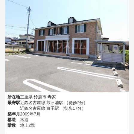
所在地
三重県 鈴鹿市 寺家
最寄駅
近鉄名古屋線 鼓ヶ浦駅 （徒歩7分）
近鉄名古屋線 白子駅 （徒歩17分）
築年月
2009年7月
構造
木造
階数
地上2階