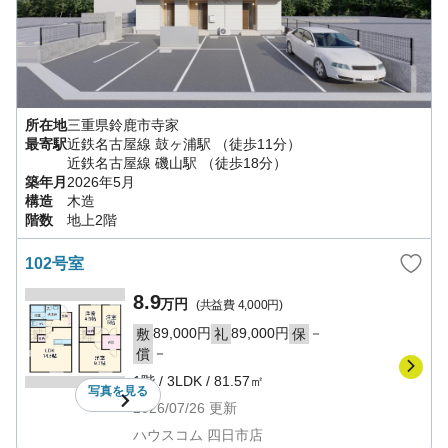
所在地
三重県
鈴鹿市
寺家
最寄駅
近鉄名古屋線
鼓ヶ浦駅
（徒歩11分）
近鉄名古屋線
磯山駅
（徒歩18分）
築年月
2026年5月
構造
木造
階数
地上2階
102号室
8.9
万円
(共益費
4,000円
)
89,000円
89,000円
－
敷
礼
保
－
償
1階
/
3LDK
/
81.57㎡
写真を
見る
2026/07/26
更新
ハウスコム 四日市店