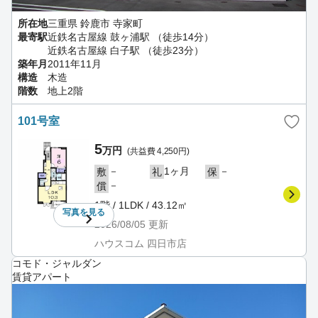
所在地
三重県 鈴鹿市 寺家町
最寄駅
近鉄名古屋線 鼓ヶ浦駅 （徒歩14分）
近鉄名古屋線 白子駅 （徒歩23分）
築年月
2011年11月
構造
木造
階数
地上2階
101号室
5
万円
(共益費 4,250円)
－
1ヶ月
－
敷
礼
保
－
償
1階 / 1LDK / 43.12㎡
写真を
見る
2026/08/05
更新
ハウスコム 四日市店
コモド・ジャルダン
賃貸アパート