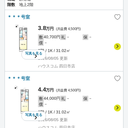
階数
地上2階
＊＊＊号室
3.8
万円
(共益費 4,500円)
40,700円
－
－
敷
礼
保
－
償
2階 / 1K / 31.02㎡
写真を
見る
2026/08/05
更新
ハウスコム 四日市店
＊＊＊号室
4.4
万円
(共益費 4,500円)
44,000円
－
－
敷
礼
保
－
償
2階 / 1K / 31.02㎡
写真を
見る
2026/08/05
更新
ハウスコム 四日市店