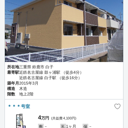
所在地
三重県 鈴鹿市 白子
最寄駅
近鉄名古屋線 鼓ヶ浦駅 （徒歩4分）
近鉄名古屋線 白子駅 （徒歩16分）
築年月
2015年3月
構造
木造
階数
地上2階
＊＊＊号室
4
万円
(共益費 4,100円)
－
1ヶ月
－
敷
礼
保