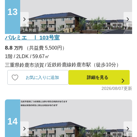
13
1/4 外観
パルミエ Ⅰ 103号室
8.8
（共益費 5,500円）
万円
1階 / 2LDK / 59.67㎡
近鉄鈴鹿線鈴鹿市駅（徒歩10分）
三重県鈴鹿市須賀
お気に入りに追加
詳細を見る
2026/08/07
更新
14