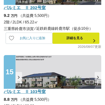
1/4 外観
パルミエ Ⅱ 202号室
9.2
（共益費 5,500円）
万円
2階 / 2LDK / 65.22㎡
近鉄鈴鹿線鈴鹿市駅（徒歩10分）
三重県鈴鹿市須賀
お気に入りに追加
詳細を見る
2026/08/07
更新
15
1/4 外観
パルミエ Ⅱ 103号室
8.8
（共益費 5,500円）
万円