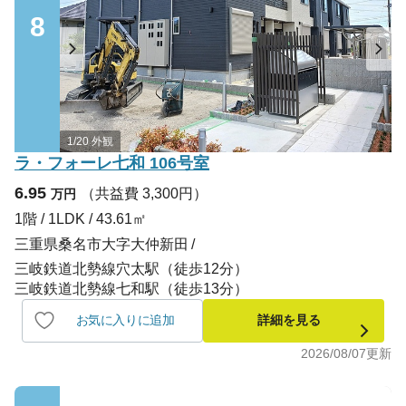
8
1/20 外観
ラ・フォーレ七和 106号室
6.95
（共益費 3,300円）
万円
1階 / 1LDK / 43.61㎡
三重県桑名市大字大仲新田
三岐鉄道北勢線穴太駅（徒歩12分）
三岐鉄道北勢線七和駅（徒歩13分）
お気に入りに追加
詳細を見る
2026/08/07
更新