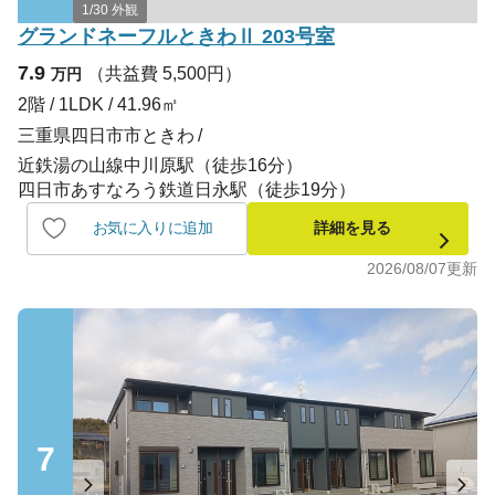
1/30 外観
グランドネーフルときわⅡ 203号室
7.9
（共益費 5,500円）
万円
2階 / 1LDK / 41.96㎡
三重県四日市市ときわ
近鉄湯の山線中川原駅（徒歩16分）
四日市あすなろう鉄道日永駅（徒歩19分）
お気に入りに追加
詳細を見る
2026/08/07
更新
7