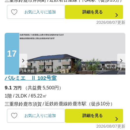
三重県鈴鹿市岸岡町
お気に入りに追加
詳細を見る
2026/08/07
更新
17
1/4 外観
パルミエ Ⅱ 102号室
9.1
（共益費 5,500円）
万円
1階 / 2LDK / 65.22㎡
近鉄鈴鹿線鈴鹿市駅（徒歩10分）
三重県鈴鹿市須賀
お気に入りに追加
詳細を見る
2026/08/07
更新