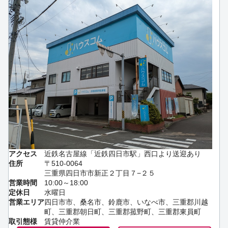
アクセス
近鉄名古屋線「近鉄四日市駅」西口より送迎あり
住所
〒510-0064
三重県四日市市新正２丁目７−２５
営業時間
10:00～18:00
定休日
水曜日
営業エリア
四日市市、桑名市、鈴鹿市、いなべ市、三重郡川越
町、三重郡朝日町、三重郡菰野町、三重郡東員町
取引態様
賃貸仲介業