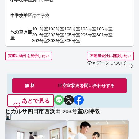
中学校学区
港中学校
101号室
102号室
103号室
105号室
106号室
他の空き部
201号室
202号室
205号室
206号室
301号室
屋
302号室
303号室
305号室
実際に物件を見学したい
不動産会社に相談したい
学区データについて
無 料
空室状況を
問い合わせ
する
あとで見る
ヒカルサ四日市西浜田 203号室の特徴