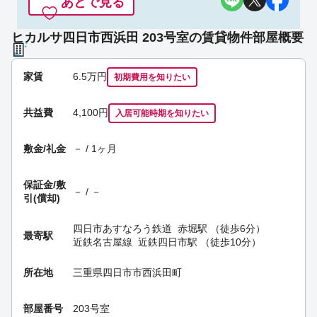
あとで見る
ヒカルサ四日市西浜田 203号室の賃貸物件部屋概要
家賃
6.5
万円
初期費用を
知りたい
共益費
4,100円
入居可能時期
を知りたい
敷金/礼金
－ / 1ヶ月
保証金/
敷
－ / －
引(償却)
四日市あすなろう鉄道
赤堀駅
（徒歩6分）
最寄駅
近鉄名古屋線
近鉄四日市駅
（徒歩10分）
所在地
三重県四日市市西浜田町
部屋番号
203号室