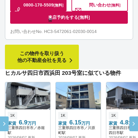
0800-170-5509
問い合わせ
[無料]
[無料]
来店予約をする
[無料]
お問い合わせNo. HC3-5472061-02030-0014
この物件を取り扱う
他の不動産会社を見る
ヒカルサ四日市西浜田 203号室に似ている物件
1K
1K
1K
6.9
6.15
4.8
家賃
万円
家賃
万円
家賃
万円
三重県四日市市／赤堀
三重県四日市市／川原
三重県四日市市
駅
町駅
四日市駅
2026/08/07 更新
2026/08/07 更新
2026/08/07 更新