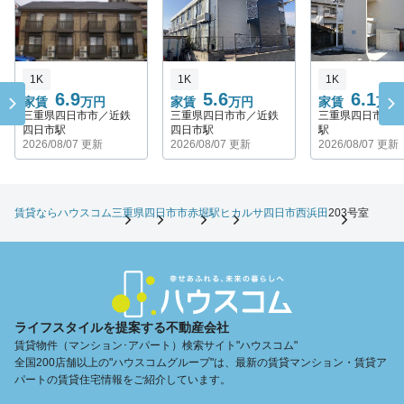
1K
1K
1K
6.9
5.6
6.1
家賃
万円
家賃
万円
家賃
万円
三重県四日市市／近鉄
三重県四日市市／近鉄
三重県四日市市
四日市駅
四日市駅
駅
2026/08/07 更新
2026/08/07 更新
2026/08/07 更新
賃貸ならハウスコム
三重県
四日市市
赤堀駅
ヒカルサ四日市西浜田
203号室
ライフスタイルを提案する不動産会社
賃貸物件（マンション･アパート）検索サイト"ハウスコム"
全国200店舗以上の"ハウスコムグループ"は、最新の賃貸マンション・賃貸ア
パートの賃貸住宅情報をご紹介しています。