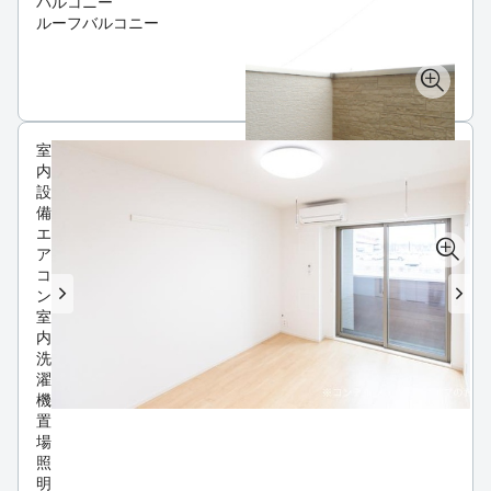
バルコニー
ルーフバルコニー
室
内
設
備
エ
ア
コ
ン
室
内
洗
濯
機
置
場
照
明