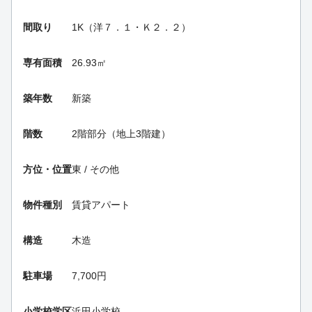
間取り
1K（洋７．１・Ｋ２．２）
専有面積
26.93㎡
築年数
新築
階数
2階部分（地上3階建）
方位・位置
東 / その他
物件種別
賃貸アパート
構造
木造
駐車場
7,700円
小学校学区
浜田小学校