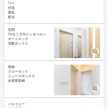
ワー
付洗
面化
粧台
玄関
TVモニタ付インターホン
オートロック
宅配ボックス
収納
クローゼット
シューズボックス
全居室収納
バルコニー