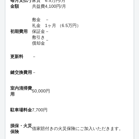
毎月支払う
家賃
6.5
万円
/月
金額
共益費
4,100
円
/月
敷金
－
礼金
1ヶ月
（
6.5
万円
）
初期費用
保証金
－
敷引き
－
償却金
更新料
－
鍵交換費用
－
室内清掃費
50,000円
用
駐車場料金
7,700円
損保・
火災
借家賠付きの火災保険にご加入いただきます。
保険