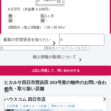
6.5
万円
（共益費 4,100円）
－
1ヶ月
敷
礼
－
－
保
償
2階部分（地上3階建） / 1K / 26.93㎡
個人情報の取得について
上記に同意して、問い合わせする
ヒカルサ四日市西浜田 203号室の物件のお問い合わ
せ先・取り扱い店舗
ハウスコム 四日市店
土日営業
女性スタッフ在籍
男性スタッフ在籍