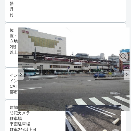
器
具
付
位
置・
立地
2階
以上
インフラ
インターネット可
CATV
都市ガス
建物設備
防犯カメラ
駐車場
平面駐車場
駐車2台以上可