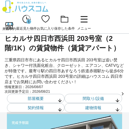
1
最近見た物件
お気に入り
保存した条件
メニュー
来店予約
ヒカルサ四日市西浜田 203号室（2
階/1K）の賃貸物件（賃貸アパート）
三重県四日市市にあるヒカルサ四日市西浜田 203号室は追い焚
き、シャワー付洗面化粧台、クローゼット、エアコン、CATVなど
が特徴です。最寄り駅の四日市あすなろう鉄道赤堀駅から徒歩6分
です。ヒカルサ四日市西浜田 203号室の詳細はハウスコム 四日市
店までお気軽にお問い合わせください！
情報更新日：
2026/08/07
次回更新予定日：
2026/08/21
部屋概要
間取り/設備
契約情報
建物情報