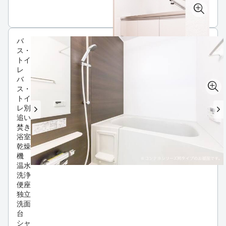
バ
ス・
トイ
レ
バ
ス・
トイ
レ別
追い
焚き
浴室
乾燥
機
温水
洗浄
便座
独立
洗面
台
シャ