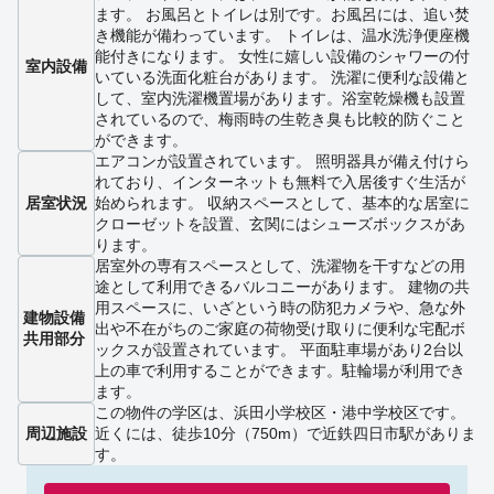
ます。 お風呂とトイレは別です。お風呂には、追い焚
き機能が備わっています。 トイレは、温水洗浄便座機
能付きになります。 女性に嬉しい設備のシャワーの付
室内設備
いている洗面化粧台があります。 洗濯に便利な設備と
して、室内洗濯機置場があります。浴室乾燥機も設置
されているので、梅雨時の生乾き臭も比較的防ぐこと
ができます。
エアコンが設置されています。 照明器具が備え付けら
れており、インターネットも無料で入居後すぐ生活が
居室状況
始められます。 収納スペースとして、基本的な居室に
クローゼットを設置、玄関にはシューズボックスがあ
ります。
居室外の専有スペースとして、洗濯物を干すなどの用
途として利用できるバルコニーがあります。 建物の共
用スペースに、いざという時の防犯カメラや、急な外
建物設備
出や不在がちのご家庭の荷物受け取りに便利な宅配ボ
共用部分
ックスが設置されています。 平面駐車場があり2台以
上の車で利用することができます。駐輪場が利用でき
ます。
この物件の学区は、浜田小学校区・港中学校区です。
周辺施設
近くには、徒歩10分（750m）で近鉄四日市駅がありま
す。