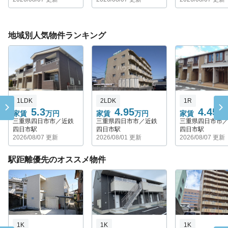
地域別人気物件ランキング
1LDK
2LDK
1R
5.3
4.95
4.45
家賃
万円
家賃
万円
家賃
万
三重県四日市市／近鉄
三重県四日市市／近鉄
三重県四日市市
四日市駅
四日市駅
四日市駅
2026/08/07 更新
2026/08/01 更新
2026/08/07 更新
駅距離優先のオススメ物件
1K
1K
1K