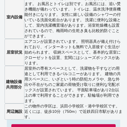
ます。 お風呂とトイレは別です。お風呂には、追い焚
き機能が備わっています。 トイレは、温水洗浄便座機
能付きになります。 女性に嬉しい設備のシャワーの付
室内設備
いている洗面化粧台があります。 洗濯に便利な設備と
して、室内洗濯機置場があります。浴室乾燥機も設置
されているので、梅雨時の生乾き臭も比較的防ぐこと
ができます。
エアコンが設置されています。 照明器具が備え付けら
れており、インターネットも無料で入居後すぐ生活が
居室状況
始められます。 収納スペースとして、基本的な居室に
クローゼットを設置、玄関にはシューズボックスがあ
ります。
居室外の専有スペースとして、洗濯物を干すなどの用
途として利用できるバルコニーがあります。 建物の共
用スペースに、いざという時の防犯カメラや、急な外
建物設備
出や不在がちのご家庭の荷物受け取りに便利な宅配ボ
共用部分
ックスが設置されています。 平面駐車場があり2台以
上の車で利用することができます。駐輪場が利用でき
ます。
この物件の学区は、浜田小学校区・港中学校区です。
周辺施設
近くには、徒歩10分（750m）で近鉄四日市駅がありま
す。