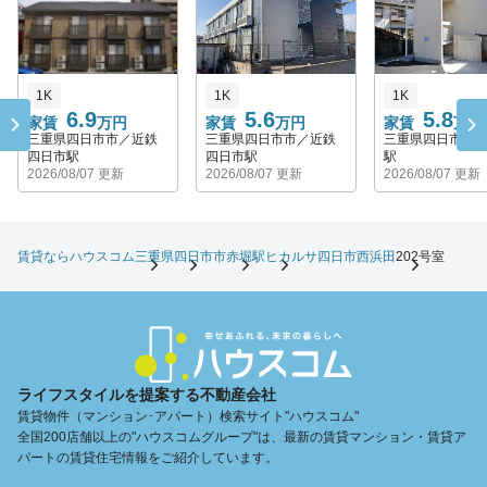
1K
1K
1K
6.9
5.6
5.8
家賃
万円
家賃
万円
家賃
万円
三重県四日市市／近鉄
三重県四日市市／近鉄
三重県四日市市
四日市駅
四日市駅
駅
2026/08/07 更新
2026/08/07 更新
2026/08/07 更新
賃貸ならハウスコム
三重県
四日市市
赤堀駅
ヒカルサ四日市西浜田
202号室
ライフスタイルを提案する不動産会社
賃貸物件（マンション･アパート）検索サイト"ハウスコム"
全国200店舗以上の"ハウスコムグループ"は、最新の賃貸マンション・賃貸ア
パートの賃貸住宅情報をご紹介しています。