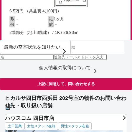
6.5
万円
（共益費 4,100円）
－
1ヶ月
敷
礼
－
－
保
償
2階部分（地上3階建） / 1K / 26.93㎡
個人情報の取得について
上記に同意して、問い合わせする
ヒカルサ四日市西浜田 202号室の物件のお問い合わ
せ先・取り扱い店舗
ハウスコム 四日市店
土日営業
女性スタッフ在籍
男性スタッフ在籍