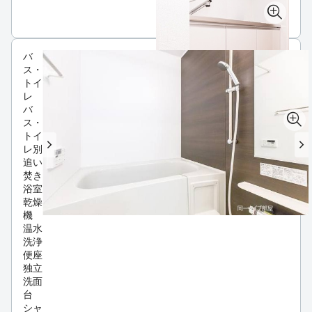
バ
ス・
トイ
レ
バ
ス・
トイ
レ別
追い
焚き
浴室
乾燥
機
温水
洗浄
便座
独立
洗面
台
シャ