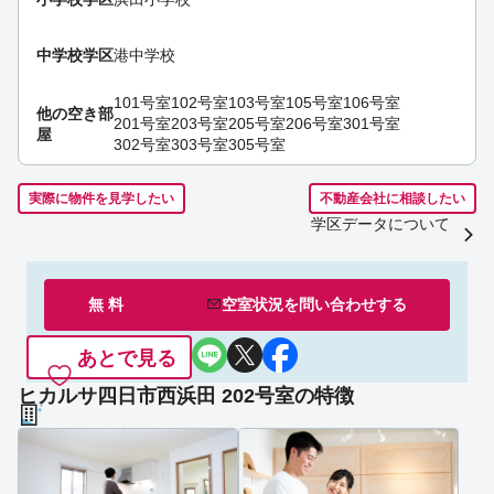
中学校学区
港中学校
101号室
102号室
103号室
105号室
106号室
他の空き部
201号室
203号室
205号室
206号室
301号室
屋
302号室
303号室
305号室
実際に物件を見学したい
不動産会社に相談したい
学区データについて
無 料
空室状況を
問い合わせ
する
あとで見る
ヒカルサ四日市西浜田 202号室の特徴