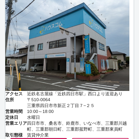
アクセス
近鉄名古屋線「近鉄四日市駅」西口より送迎あり
住所
〒510-0064
三重県四日市市新正２丁目７−２５
営業時間
10:00～18:00
定休日
水曜日
営業エリア
四日市市、桑名市、鈴鹿市、いなべ市、三重郡川越
町、三重郡朝日町、三重郡菰野町、三重郡東員町
取引態様
賃貸仲介業