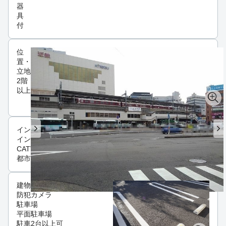
器
具
付
位
置・
立地
2階
以上
インフラ
インターネット可
CATV
都市ガス
建物設備
防犯カメラ
駐車場
平面駐車場
駐車2台以上可