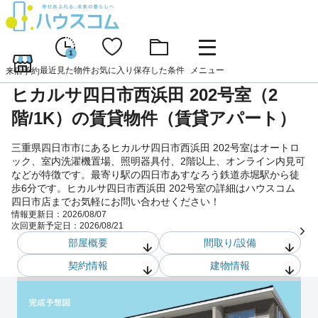
1
最近見た物件
お気に入り
保存した条件
メニュー
来店予約
ヒカルサ四日市西浜田 202号室（2
階/1K）の賃貸物件（賃貸アパート）
三重県四日市市にあるヒカルサ四日市西浜田 202号室はオートロ
ック、室内洗濯機置場、照明器具付、2階以上、オンライン内見可
などが特徴です。最寄り駅の四日市あすなろう鉄道赤堀駅から徒
歩6分です。ヒカルサ四日市西浜田 202号室の詳細はハウスコム
四日市店までお気軽にお問い合わせください！
情報更新日：
2026/08/07
次回更新予定日：
2026/08/21
部屋概要
間取り/設備
契約情報
建物情報