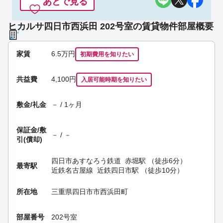
あとで見る
ヒカルサ四日市西浜田 202号室の賃貸物件部屋概要
家賃
6.5
万円
初期費用を
知りたい
共益費
4,100円
入居可能時期
を知りたい
敷金/礼金
－ / 1ヶ月
保証金/
敷
－ / －
引(償却)
四日市あすなろう鉄道
赤堀駅
（徒歩6分）
最寄駅
近鉄名古屋線
近鉄四日市駅
（徒歩10分）
所在地
三重県四日市市西浜田町
部屋番号
202号室