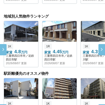
地域別人気物件ランキング
1K
1R
1K
4.8
4.45
4.3
家賃
万円
家賃
万円
家賃
万円
三重県四日市市／近鉄
三重県四日市市／近鉄
三重県四日市市
四日市駅
四日市駅
川駅
2026/08/07 更新
2026/08/07 更新
2026/08/07 更新
駅距離優先のオススメ物件
1K
1K
1K