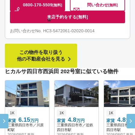
0800-170-5509
問い合わせ
[無料]
[無料]
来店予約をする
[無料]
お問い合わせNo. HC3-5472061-02020-0014
この物件を取り扱う
他の不動産会社を見る
ヒカルサ四日市西浜田 202号室に似ている物件
1K
1K
1K
6.15
4.8
4.8
家賃
万円
家賃
万円
家賃
万円
三重県四日市市／川原
三重県四日市市／近鉄
三重県四日市市
町駅
四日市駅
四日市駅
2026/08/07 更新
2026/08/07 更新
2026/08/07 更新