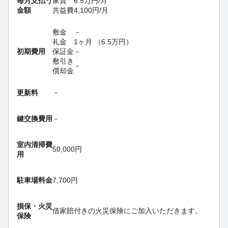
毎月支払う
家賃
6.5
万円
/月
金額
共益費
4,100
円
/月
敷金
－
礼金
1ヶ月
（
6.5
万円
）
初期費用
保証金
－
敷引き
－
償却金
更新料
－
鍵交換費用
－
室内清掃費
50,000円
用
駐車場料金
7,700円
損保・
火災
借家賠付きの火災保険にご加入いただきます。
保険