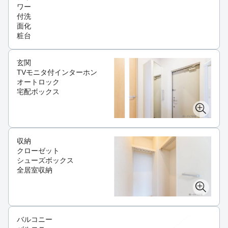
ワー
付洗
面化
粧台
玄関
TVモニタ付インターホン
オートロック
宅配ボックス
収納
クローゼット
シューズボックス
全居室収納
バルコニー