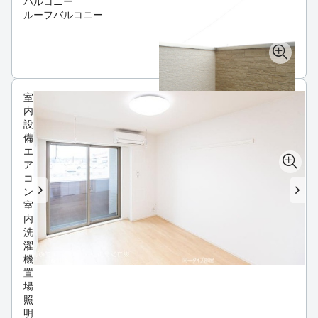
バルコニー
ルーフバルコニー
室
内
設
備
エ
ア
コ
ン
室
内
洗
濯
機
置
場
照
明