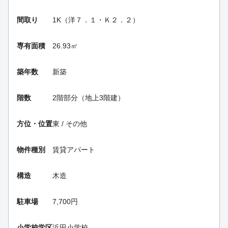
間取り
1K（洋７．１・Ｋ２．２）
専有面積
26.93㎡
築年数
新築
階数
2階部分（地上3階建）
方位・位置
東 / その他
物件種別
賃貸アパート
構造
木造
駐車場
7,700円
小学校学区
浜田小学校