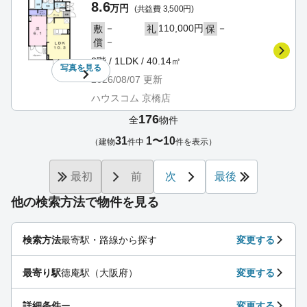
8.6
万円
(共益費 3,500円)
－
110,000円
－
敷
礼
保
－
償
2階 / 1LDK / 40.14㎡
写真を
見る
2026/08/07
更新
ハウスコム 京橋店
176
全
物件
31
1〜10
（建物
件中
件を表示）
最初
前
次
最後
他の検索方法で物件を見る
検索方法
最寄駅・路線から探す
変更する
最寄り駅
徳庵駅（大阪府）
変更する
詳細条件
ー
変更する