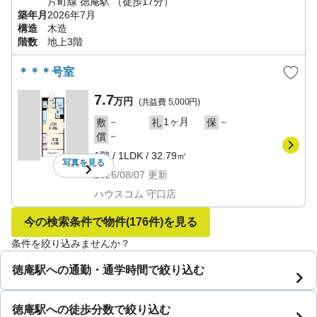
片町線
徳庵駅
（徒歩17分）
築年月
2026年7月
構造
木造
階数
地上3階
＊＊＊号室
7.7
万円
(共益費
5,000円
)
－
1ヶ月
－
敷
礼
保
－
償
1階
/
1LDK
/
32.79㎡
写真を
見る
2026/08/07
更新
ハウスコム 守口店
今の検索条件で物件
(176件)
を見る
条件を絞り込みませんか？
徳庵駅への通勤・通学時間で絞り込む
徳庵駅への徒歩分数で絞り込む