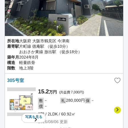
所在地
大阪府 大阪市鶴見区 今津南
最寄駅
片町線 徳庵駅 （徒歩10分）
おおさか東線 放出駅 （徒歩18分）
築年月
2024年8月
構造
軽量鉄骨
階数
地上3階
305号室
15.2
万円
(共益費 7,000円)
－
280,000円
－
敷
礼
保
－
償
3階 / 2LDK / 60.92㎡
写真を
見る
2026/08/06
更新