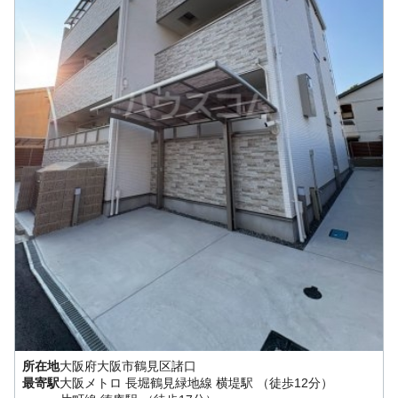
所在地
大阪府
大阪市鶴見区
諸口
最寄駅
大阪メトロ 長堀鶴見緑地線
横堤駅
（徒歩12分）