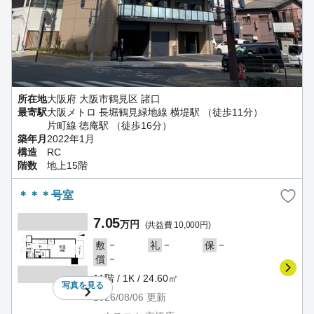
所在地
大阪府 大阪市鶴見区 諸口
最寄駅
大阪メトロ 長堀鶴見緑地線 横堤駅 （徒歩11分）
片町線 徳庵駅 （徒歩16分）
築年月
2022年1月
構造
RC
階数
地上15階
＊＊＊号室
7.05
万円
(共益費 10,000円)
－
－
－
敷
礼
保
－
償
11階 / 1K / 24.60㎡
写真を
見る
2026/08/06
更新