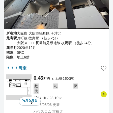
所在地
大阪府 大阪市鶴見区 今津北
最寄駅
片町線 徳庵駅 （徒歩2分）
大阪メトロ 長堀鶴見緑地線 横堤駅 （徒歩24分）
築年月
2020年12月
構造
SRC
階数
地上6階
＊＊＊号室
6.45
万円
(共益費 9,500円)
－
－
－
敷
礼
保
－
償
6階 / 1K / 25.10㎡
写真を
見る
2026/08/06
更新
ハウスコム 京橋店