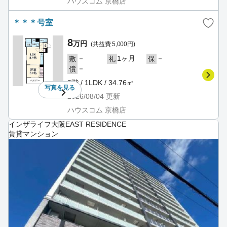
ハウスコム 京橋店
＊＊＊号室
8
万円
(共益費 5,000円)
－
1ヶ月
－
敷
礼
保
－
償
3階 / 1LDK / 34.76㎡
写真を
見る
2026/08/04
更新
ハウスコム 京橋店
インザライフ大阪EAST RESIDENCE
賃貸マンション