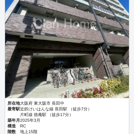
所在地
大阪府 東大阪市 長田中
最寄駅
近鉄けいはんな線 長田駅 （徒歩7分）
片町線 徳庵駅 （徒歩17分）
築年月
2025年3月
構造
RC
階数
地上15階