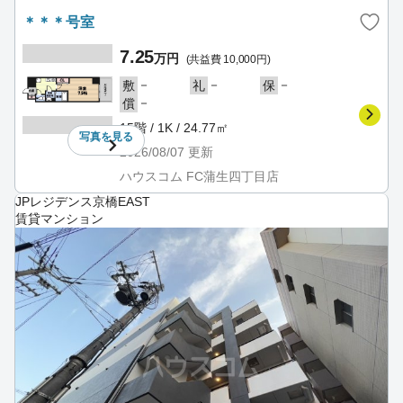
＊＊＊号室
7.25
万円
(共益費 10,000円)
－
－
－
敷
礼
保
－
償
15階 / 1K / 24.77㎡
写真を
見る
2026/08/07
更新
ハウスコム FC蒲生四丁目店
JPレジデンス京橋EAST
賃貸マンション