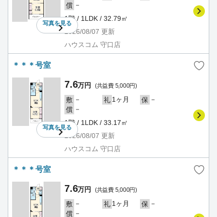
－
償
1階 / 1LDK / 32.79㎡
写真を
見る
2026/08/07
更新
ハウスコム 守口店
＊＊＊号室
7.6
万円
(共益費 5,000円)
－
1ヶ月
－
敷
礼
保
－
償
1階 / 1LDK / 33.17㎡
写真を
見る
2026/08/07
更新
ハウスコム 守口店
＊＊＊号室
7.6
万円
(共益費 5,000円)
－
1ヶ月
－
敷
礼
保
－
償