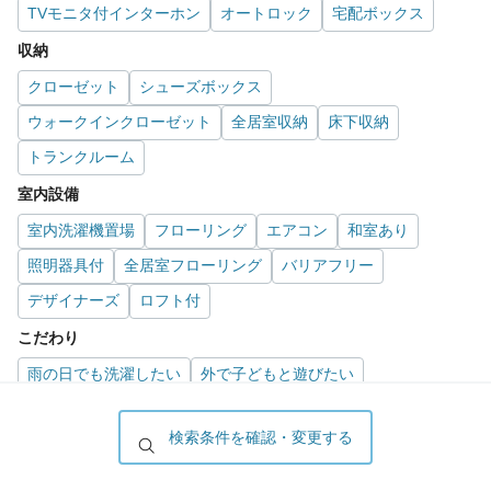
TVモニタ付インターホン
オートロック
宅配ボックス
収納
クローゼット
シューズボックス
ウォークインクローゼット
全居室収納
床下収納
トランクルーム
室内設備
室内洗濯機置場
フローリング
エアコン
和室あり
照明器具付
全居室フローリング
バリアフリー
デザイナーズ
ロフト付
こだわり
雨の日でも洗濯したい
外で子どもと遊びたい
洋室で暮らしたい
セキュリティ対策重視
日当たり重視
検索条件を確認・変更する
急な来客でも駐車したい
持ち物をスッキリ隠す収納部屋
キッチン重視
自炊が多めなあなたに
収納重視