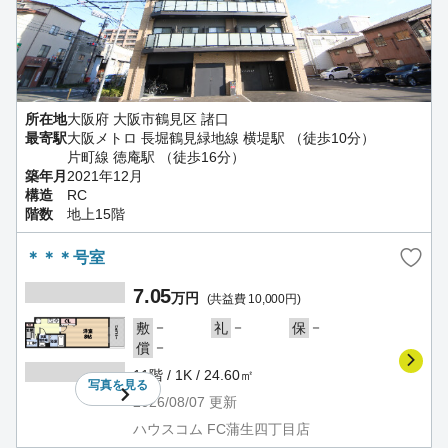
所在地
大阪府 大阪市鶴見区 諸口
最寄駅
大阪メトロ 長堀鶴見緑地線 横堤駅 （徒歩10分）
片町線 徳庵駅 （徒歩16分）
築年月
2021年12月
構造
RC
階数
地上15階
＊＊＊号室
7.05
万円
(共益費 10,000円)
－
－
－
敷
礼
保
－
償
11階 / 1K / 24.60㎡
写真を
見る
2026/08/07
更新
ハウスコム FC蒲生四丁目店