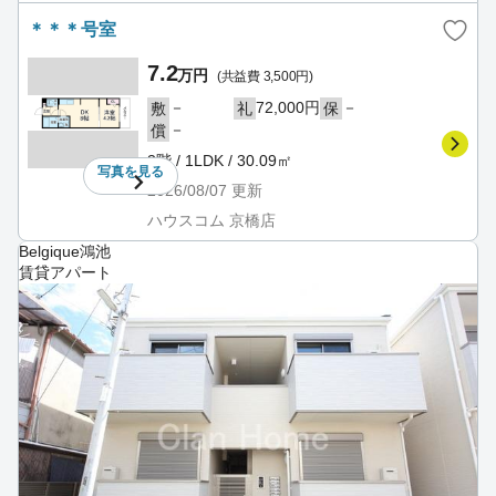
＊＊＊号室
7.2
万円
(共益費 3,500円)
－
72,000円
－
敷
礼
保
－
償
3階 / 1LDK / 30.09㎡
写真を
見る
2026/08/07
更新
ハウスコム 京橋店
Belgique鴻池
賃貸アパート