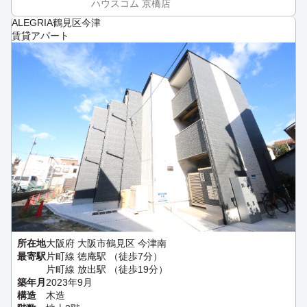
ハウスコム 京橋店
ALEGRIA鶴見区今津
賃貸アパート
所在地
大阪府 大阪市鶴見区 今津南
最寄駅
片町線 徳庵駅 （徒歩7分）
片町線 放出駅 （徒歩19分）
築年月
2023年9月
構造
木造