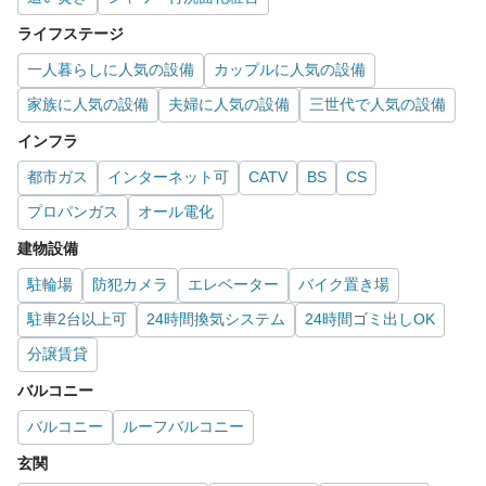
ライフステージ
一人暮らしに人気の設備
カップルに人気の設備
家族に人気の設備
夫婦に人気の設備
三世代で人気の設備
インフラ
都市ガス
インターネット可
CATV
BS
CS
プロパンガス
オール電化
建物設備
駐輪場
防犯カメラ
エレベーター
バイク置き場
駐車2台以上可
24時間換気システム
24時間ゴミ出しOK
分譲賃貸
バルコニー
バルコニー
ルーフバルコニー
玄関