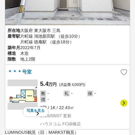
所在地
大阪府 東大阪市 三島
最寄駅
片町線 鴻池新田駅 （徒歩10分）
片町線 徳庵駅 （徒歩18分）
築年月
2022年7月
構造
木造
階数
地上2階
＊＊＊号室
5.4
万円
(共益費 4,000円)
－
－
－
敷
礼
保
－
償
2階 / 1K / 22.43㎡
写真を
見る
2026/08/07
更新
ハウスコム FC緑橋店
LUMINOUS鶴見（旧：MARKST鶴見）