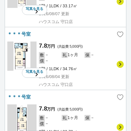
1階 / 1LDK / 33.17㎡
写真を
見る
2026/08/07
更新
ハウスコム 守口店
＊＊＊号室
7.8
万円
(共益費 5,000円)
－
1ヶ月
－
敷
礼
保
－
償
1階 / 1LDK / 34.76㎡
写真を
見る
2026/08/04
更新
ハウスコム 守口店
＊＊＊号室
7.8
万円
(共益費 5,000円)
－
1ヶ月
－
敷
礼
保
－
償