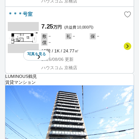
ハウスコム 京橋店
＊＊＊号室
7.25
万円
(共益費 10,000円)
－
－
－
敷
礼
保
－
償
15階 / 1K / 24.77㎡
写真を
見る
2026/08/06
更新
ハウスコム 京橋店
LUMINOUS鶴見
賃貸マンション