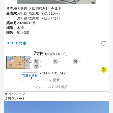
所在地
大阪府 大阪市鶴見区 今津中
最寄駅
片町線 放出駅 （徒歩10分）
片町線 徳庵駅 （徒歩14分）
築年月
2020年10月
構造
木造
階数
地上3階
＊＊＊号室
7
万円
(共益費 4,000円)
－
－
－
敷
礼
保
－
償
2階 / 1LDK / 31.74㎡
写真を
見る
2026/08/07
更新
ハウスコム FC緑橋店
オベルジーヌ
賃貸アパート