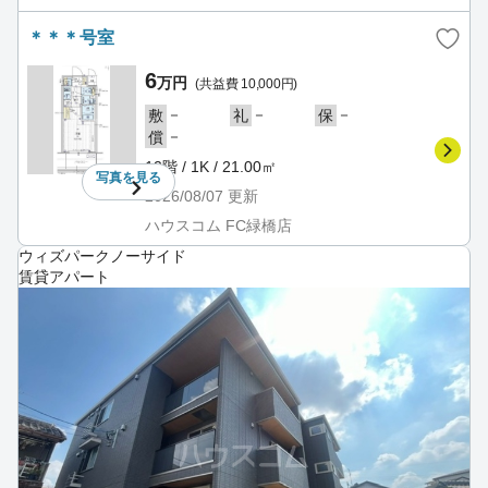
＊＊＊号室
6
万円
(共益費 10,000円)
－
－
－
敷
礼
保
－
償
12階 / 1K / 21.00㎡
写真を
見る
2026/08/07
更新
ハウスコム FC緑橋店
ウィズパークノーサイド
賃貸アパート