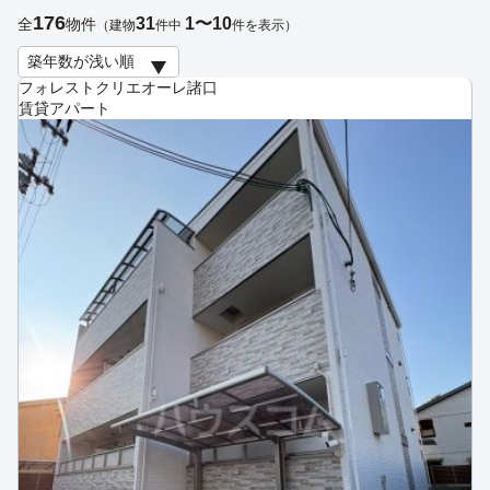
176
31
1〜10
全
物件
（建物
件中
件を表示）
フォレストクリエオーレ諸口
賃貸アパート