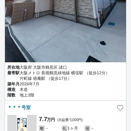
所在地
大阪府 大阪市鶴見区 諸口
最寄駅
大阪メトロ 長堀鶴見緑地線 横堤駅 （徒歩12分）
片町線 徳庵駅 （徒歩17分）
築年月
2026年7月
構造
木造
階数
地上3階
＊＊＊号室
7.7
万円
(共益費 5,000円)
－
1ヶ月
－
敷
礼
保