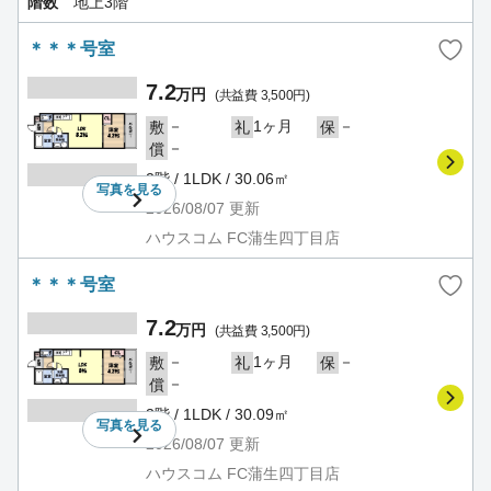
階数
地上3階
＊＊＊号室
7.2
万円
(共益費 3,500円)
－
1ヶ月
－
敷
礼
保
－
償
2階 / 1LDK / 30.06㎡
写真を
見る
2026/08/07
更新
ハウスコム FC蒲生四丁目店
＊＊＊号室
7.2
万円
(共益費 3,500円)
－
1ヶ月
－
敷
礼
保
－
償
3階 / 1LDK / 30.09㎡
写真を
見る
2026/08/07
更新
ハウスコム FC蒲生四丁目店