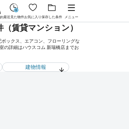
1
最近見た物件
お気に入り
保存した条件
メニュー
約
賃貸物件（賃貸マンション）
、宅配ボックス、エアコン、フローリングな
**号室の詳細はハウスコム 新瑞橋店までお
建物情報