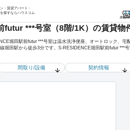
ン・賃貸アパート・
を
探すならハウスコム
来店予
駅前futur ***号室（8階/1K）の
ENCE堀田駅前futur ***号室は温水洗浄便座、オートロック
駅から徒歩3分です。S-RESIDENCE堀田駅前futur *
間取り/設備
契約情報