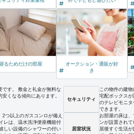
セキュリティ対策重視
外で子どもと遊びたい
寝るためだけの部屋
オークション・通販が好
き
要です。 敷金と礼金が無料な
この物件の建物
的安くなる傾向にあります。
宅配ボックスが
セキュリティ
のテレビモニタ
できます。
、2つ以上のガスコンロが備え
お部屋の床は、
トイレは、温水洗浄便座機能付
ンが設置されて
に嬉しい設備のシャワーの付い
居室状況
居後すぐ生活が