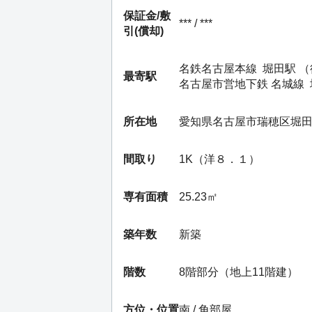
保証金/
敷
*** / ***
引(償却)
名鉄名古屋本線
堀田駅
（
最寄駅
名古屋市営地下鉄 名城線
所在地
愛知県名古屋市瑞穂区堀
間取り
1K（洋８．１）
専有面積
25.23㎡
築年数
新築
階数
8階部分（地上11階建）
方位・位置
南 / 角部屋