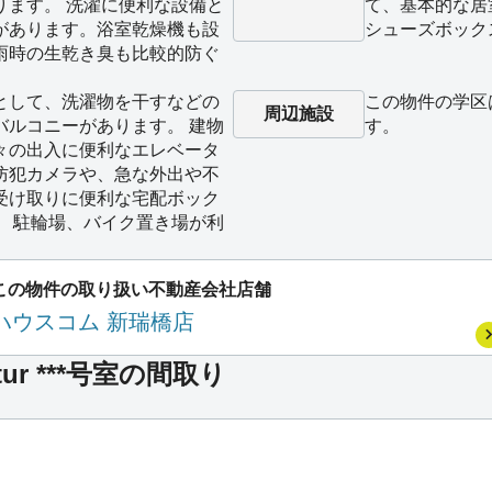
ります。 洗濯に便利な設備と
て、基本的な居
があります。浴室乾燥機も設
シューズボック
雨時の生乾き臭も比較的防ぐ
として、洗濯物を干すなどの
この物件の学区
周辺施設
バルコニーがあります。 建物
す。
々の出入に便利なエレベータ
防犯カメラや、急な外出や不
受け取りに便利な宅配ボック
。 駐輪場、バイク置き場が利
この物件の取り扱い不動産会社店舗
ハウスコム 新瑞橋店
tur ***号室の間取り