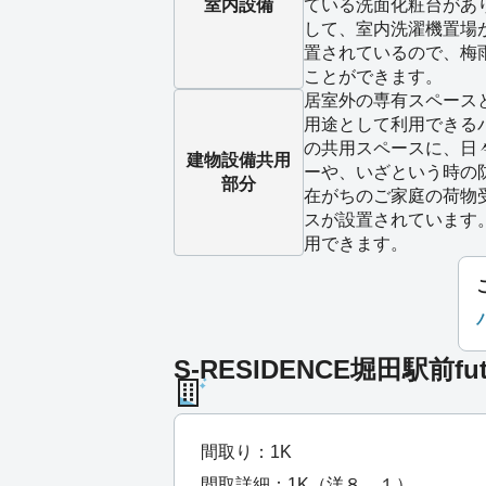
室内設備
ている洗面化粧台があ
して、室内洗濯機置場
置されているので、梅
ことができます。
居室外の専有スペース
用途として利用できる
の共用スペースに、日
建物設備
共用
ーや、いざという時の
部分
在がちのご家庭の荷物
スが設置されています
用できます。
S-RESIDENCE堀田駅前fu
間取り：1K
間取詳細：1K（洋８．１）