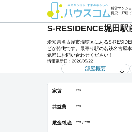
賃貸マンショ
賃貸一戸建て
S-RESIDENCE堀田
愛知県名古屋市瑞穂区にあるS-RESID
どが特徴です。最寄り駅の名鉄名古屋本線堀田
気軽にお問い合わせください！
情報更新日：
2026/05/22
部屋概要
家賃
***
共益費
***
敷金/礼金
*** / ***