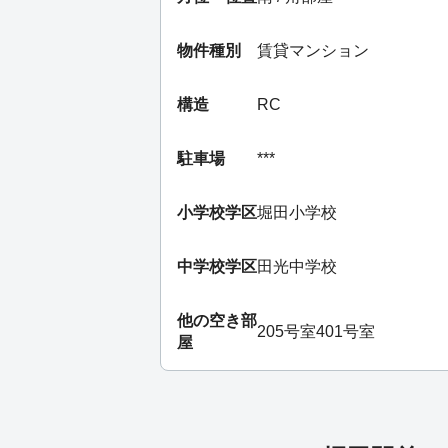
物件種別
賃貸マンション
構造
RC
駐車場
***
小学校学区
堀田小学校
中学校学区
田光中学校
他の空き部
205号室
401号室
屋