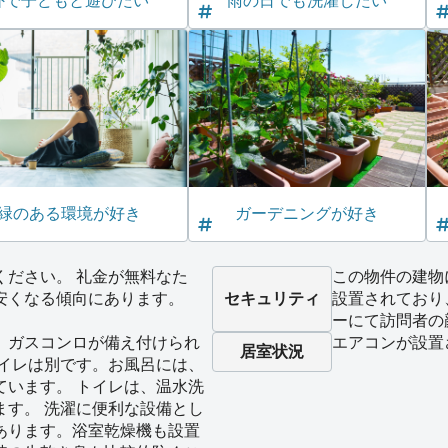
外で子どもと遊びたい
雨の日でも洗濯したい
緑のある環境が好き
ガーデニングが好き
ください。 礼金が無料なた
この物件の建物
安くなる傾向にあります。
セキュリティ
設置されており
ーにて訪問者の
、ガスコンロが備え付けられ
エアコンが設置
居室状況
トイレは別です。お風呂には、
ています。 トイレは、温水洗
ます。 洗濯に便利な設備とし
あります。浴室乾燥機も設置