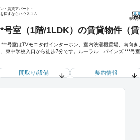
ン・賃貸アパート・
を
探すならハウスコム
来店予
**号室（1階/1LDK）の賃貸物件（
***号室はTVモニタ付インターホン、室内洗濯機置場、南向
、東中学校入口から徒歩7分です。ルーラル パインズ ***号
間取り/設備
契約情報