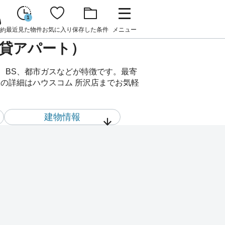
1
最近見た物件
お気に入り
保存した条件
メニュー
約
賃貸アパート）
き、BS、都市ガスなどが特徴です。最寄
室の詳細はハウスコム 所沢店までお気軽
建物情報