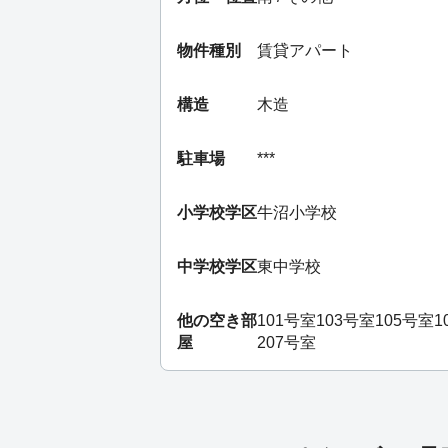
物件種別
賃貸アパート
構造
木造
駐車場
***
小学校学区
牛沼小学校
中学校学区
東中学校
他の空き部
101号室
103号室
105号室
1
屋
207号室