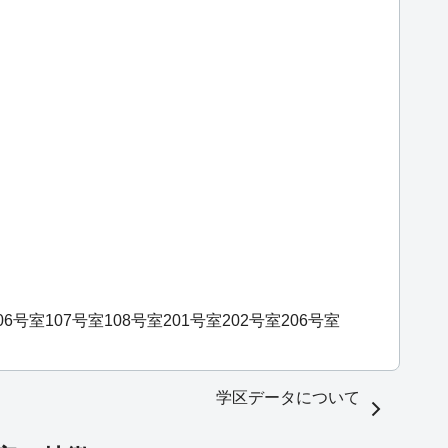
06号室
107号室
108号室
201号室
202号室
206号室
学区データについて