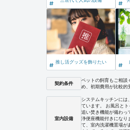
三世代で人気の設備
推し活グッズを飾りたい
ペットの飼育もご相談
契約条件
め、初期費用が比較的
システムキッチンには
ています。 お風呂と
追い焚き機能が備わっ
室内設備
浄便座機能付きになり
て、室内洗濯機置場が