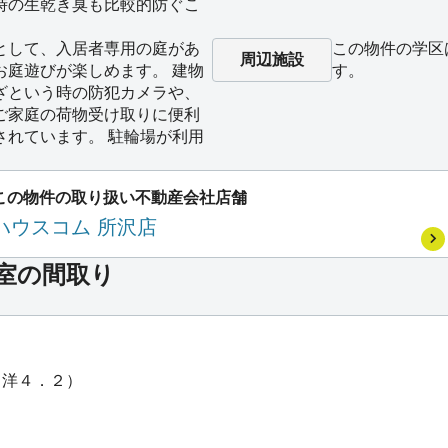
時の生乾き臭も比較的防ぐこ
として、入居者専用の庭があ
この物件の学区
周辺施設
お庭遊びが楽しめます。 建物
す。
ざという時の防犯カメラや、
ご家庭の荷物受け取りに便利
されています。 駐輪場が利用
この物件の取り扱い不動産会社店舗
ハウスコム 所沢店
号室の間取り
・洋４．２）