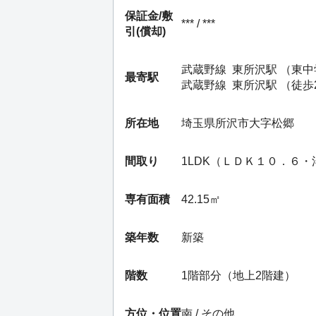
保証金/
敷
*** / ***
引(償却)
武蔵野線
東所沢駅
（東中
最寄駅
武蔵野線
東所沢駅
（徒歩
所在地
埼玉県所沢市大字松郷
間取り
1LDK（ＬＤＫ１０．６
専有面積
42.15㎡
築年数
新築
階数
1階部分（地上2階建）
方位・位置
南 / その他